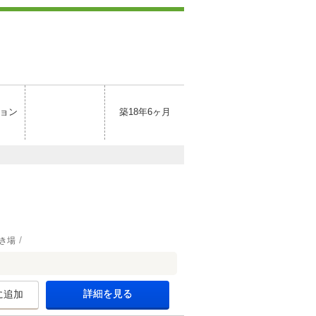
ョン
築18年6ヶ月
き場
詳細を見る
に追加