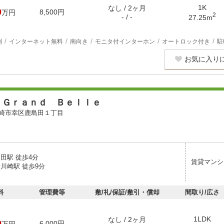
1K
なし / 2ヶ月
0
8,500円
万円
2
- / -
27.25m
別
インターネット無料
南向き
モニタ付インターホン
オートロック付き
駐
お気に入り
 Ｇｒａｎｄ Ｂｅｌｌｅ
崎市幸区鹿島田１丁目
田駅 徒歩4分
賃貸マンシ
川崎駅 徒歩9分
料
管理費等
敷/礼/保証/敷引・償却
間取り/広さ
1LDK
なし / 2ヶ月
0
6,000円