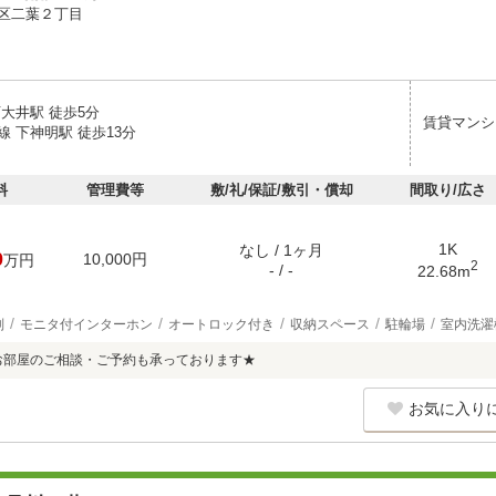
区二葉２丁目
大井駅 徒歩5分
賃貸マンシ
 下神明駅 徒歩13分
料
管理費等
敷/礼/保証/敷引・償却
間取り/広さ
1K
なし / 1ヶ月
0
10,000円
万円
2
- / -
22.68m
別
モニタ付インターホン
オートロック付き
収納スペース
駐輪場
室内洗濯
てお部屋のご相談・ご予約も承っております★
お気に入り