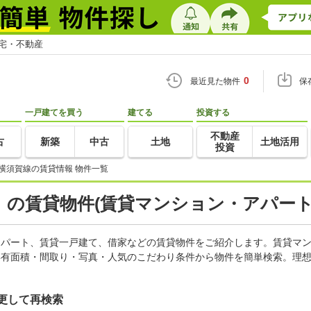
住宅・不動産
0
最近見た物件
保
一戸建てを買う
建てる
投資する
不動産
古
新築
中古
土地
土地活用
投資
横須賀線の賃貸情報 物件一覧
の賃貸物件(賃貸マンション・アパート
、アパート、賃貸一戸建て、借家などの賃貸物件をご紹介します。賃貸マ
専有面積・間取り・写真・人気のこだわり条件から物件を簡単検索。理想
更して再検索