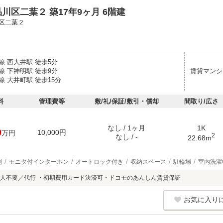
川区二葉２ 築17年9ヶ月 6階建
区二葉２
線 西大井駅 徒歩5分
線 下神明駅 徒歩9分
賃貸マンシ
 大井町駅 徒歩15分
料
管理費等
敷/礼/保証/敷引・償却
間取り/広さ
なし / 1ヶ月
1K
0
10,000円
万円
2
なし / -
22.68m
別
モニタ付インターホン
オートロック付き
収納スペース
駐輪場
室内洗濯
人不要／代行 ・初期費用カード決済可・ドコモのあんしん賃貸保証
お気に入り