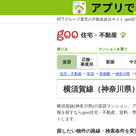
NTTグループ運営の不動産総合サイト goo
借りる
マンションを買う
店舗･
賃貸
新築
中
事業用
住宅・不動産
>
賃貸
>
首都圏
>
神奈川県
>
横須賀線（神奈川県）
横須賀線(神奈川県)の賃貸マンション
報を探すならgoo住宅・不動産。賃料・
トします。
探したい物件の路線・検索条件を変