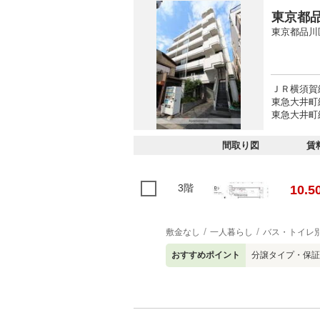
東京都品
東京都品川
ＪＲ横須賀
東急大井町
東急大井町線
間取り図
賃
3階
10.5
敷金なし
一人暮らし
バス・トイレ
おすすめポイント
分譲タイプ・保証