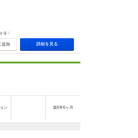
き場
詳細を見る
に追加
ョン
築5年6ヶ月