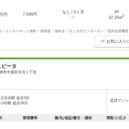
1K
なし / 2ヶ月
7,500円
万円
2
- / -
22.25m
別
インターネット無料
角部屋
南向き
モニタ付インターホン
室内洗濯機置
お気に入り
スビータ
崎市中原区木月１丁目
 元住吉駅 徒歩3分
賃貸マンシ
小杉駅 徒歩18分
料
管理費等
敷/礼/保証/敷引・償却
間取り/広さ