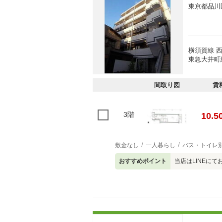
東京都品川
横須賀線 西
東急大井町線
間取り図
賃
3階
10.5
敷金なし
一人暮らし
バス・トイレ
おすすめポイント
当店はLINEに