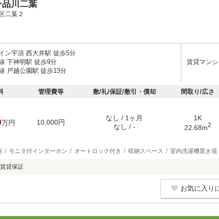
ン品川二葉
区二葉２
イン宇須 西大井駅 徒歩5分
線 下神明駅 徒歩9分
賃貸マンシ
 戸越公園駅 徒歩13分
料
管理費等
敷/礼/保証/敷引・償却
間取り/広さ
なし / 1ヶ月
1K
0
10,000円
万円
2
なし / -
22.68m
別
モニタ付インターホン
オートロック付き
収納スペース
室内洗濯機置き場
賃貸保証
お気に入り