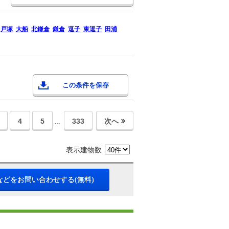
戸塚
大船
北鎌倉
鎌倉
逗子
東逗子
田浦
この条件を保存
4
5
333
次へ
…
表示建物数
などをお問い合わせする(無料)