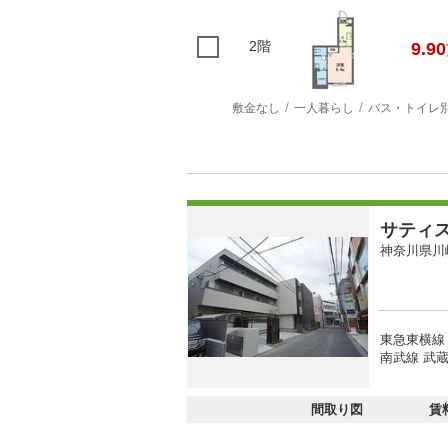
2階
9.90
敷金なし
一人暮らし
バス・トイレ
サティ
神奈川県川
東急東横線
南武線 武蔵
間取り図
賃