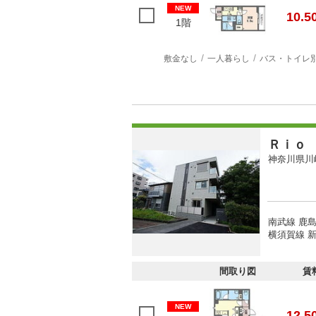
NEW
10.5
1階
敷金なし
一人暮らし
バス・トイレ
Ｒｉｏ
神奈川県川
南武線 鹿島
横須賀線 新
間取り図
賃
NEW
12.5