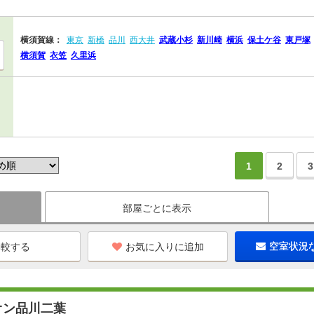
横須賀線：
東京
新橋
品川
西大井
武蔵小杉
新川崎
横浜
保土ケ谷
東戸塚
横須賀
衣笠
久里浜
1
2
3
部屋ごとに表示
お気に入りに追加
空室状況
オン品川二葉