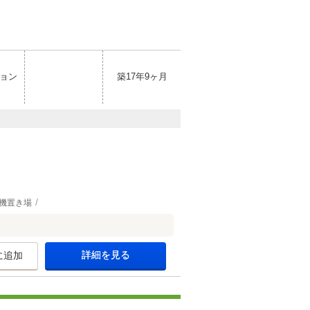
ョン
築17年9ヶ月
機置き場
詳細を見る
に追加