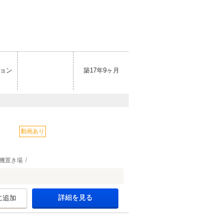
ョン
築17年9ヶ月
動画あり
機置き場
詳細を見る
に追加