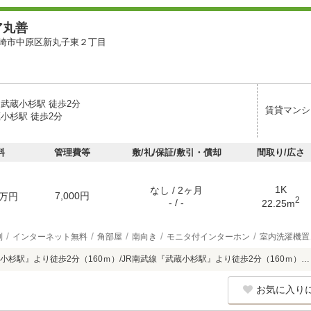
ア丸善
崎市中原区新丸子東２丁目
 武蔵小杉駅 徒歩2分
賃貸マンシ
小杉駅 徒歩2分
料
管理費等
敷/礼/保証/敷引・償却
間取り/広さ
1K
なし / 2ヶ月
7,000円
万円
2
- / -
22.25m
別
インターネット無料
角部屋
南向き
モニタ付インターホン
室内洗濯機置
小杉駅』より徒歩2分（160ｍ）/JR南武線『武蔵小杉駅』より徒歩2分（160ｍ）…
お気に入り