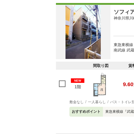
ソフィ
神奈川県川
東急東横線
南武線 武蔵
間取り図
賃
NEW
9.60
1階
敷金なし
一人暮らし
バス・トイレ
おすすめポイント
東急東横線『武蔵