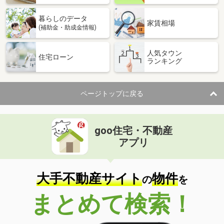
暮らしのデータ
家賃相場
(補助金・助成金情報)
人気タウン
住宅ローン
ランキング
ページトップに戻る
goo住宅・不動産
アプリ
大手不動産サイト
物件
の
を
まとめて検索！