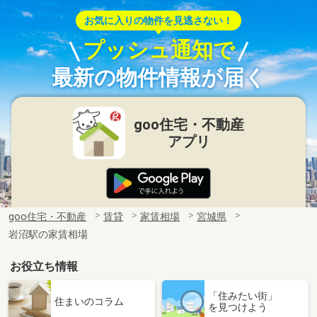
お気に入りの物件を見逃さない！
プッシュ通知で
最新の物件情報が届く
goo住宅・不動産
アプリ
goo住宅・不動産
賃貸
家賃相場
宮城県
岩沼駅の家賃相場
お役立ち情報
「住みたい街」
住まいのコラム
を見つけよう