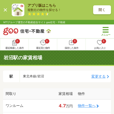
アプリ版はこちら
開く
複数社の物件を探せる！
NTTグループ運営の不動産総合サイト goo住宅・不動産
0
0
0
0
最近検索した条件
最近見た物件
保存した条件
お気に入り
岩沼駅の家賃相場
駅
変更する
東北本線/岩沼
間取り
家賃相場
物件
4.7
ワンルーム
物件一覧へ
万円