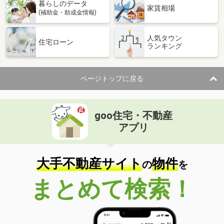
暮らしのデータ
家賃相場
(補助金・助成金情報)
人気タウン
住宅ローン
ランキング
ページトップに戻る
goo住宅・不動産
アプリ
大手不動産サイト
物件
の
を
まとめて検索！