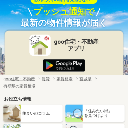
プッシュ通知で
最新の物件情報が届く
goo住宅・不動産
アプリ
goo住宅・不動産
賃貸
家賃相場
宮城県
有壁駅の家賃相場
お役立ち情報
「住みたい街」
住まいのコラム
を見つけよう