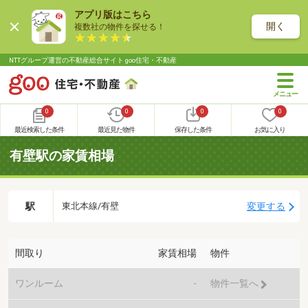
アプリ版はこちら
開く
複数社の物件を探せる！
NTTグループ運営の不動産総合サイト goo住宅・不動産
0
0
0
0
最近検索した条件
最近見た物件
保存した条件
お気に入り
有壁駅の家賃相場
駅
変更する
東北本線/有壁
間取り
家賃相場
物件
ワンルーム
-
物件一覧へ