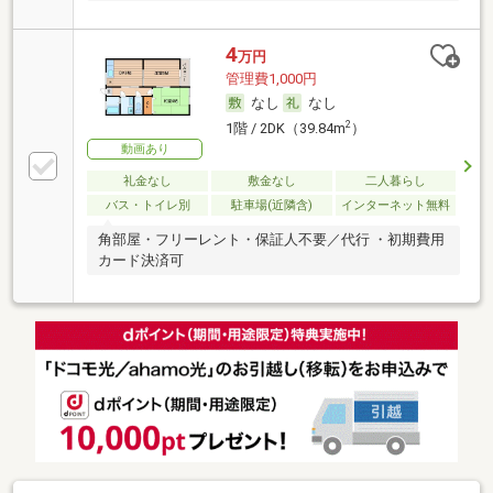
4
万円
管理費1,000円
なし
なし
2
1階 / 2DK（39.84m
）
動画あり
礼金なし
敷金なし
二人暮らし
バス・トイレ別
駐車場(近隣含)
インターネット無料
角部屋・フリーレント・保証人不要／代行 ・初期費用
カード決済可