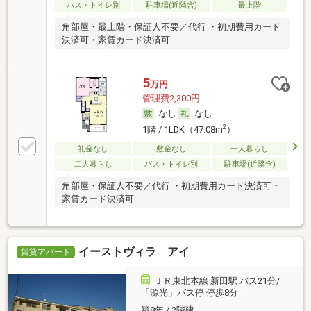
バス・トイレ別
駐車場(近隣含)
最上階
角部屋・最上階・保証人不要／代行 ・初期費用カード
決済可・家賃カード決済可
5
万円
管理費2,300円
なし
なし
2
1階 / 1LDK（47.08m
）
礼金なし
敷金なし
一人暮らし
二人暮らし
バス・トイレ別
駐車場(近隣含)
角部屋・保証人不要／代行 ・初期費用カード決済可・
家賃カード決済可
イーストヴィラ アイ
賃貸アパート
ＪＲ東北本線 新田駅 バス21分/
「源光」バス停 停歩8分
築8年 / 2階建