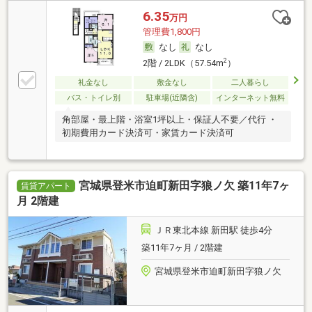
6.35
万円
管理費1,800円
なし
なし
2
2階 / 2LDK（57.54m
）
礼金なし
敷金なし
二人暮らし
バス・トイレ別
駐車場(近隣含)
インターネット無料
角部屋・最上階・浴室1坪以上・保証人不要／代行 ・
初期費用カード決済可・家賃カード決済可
宮城県登米市迫町新田字狼ノ欠 築11年7ヶ
賃貸アパート
月 2階建
ＪＲ東北本線 新田駅 徒歩4分
築11年7ヶ月 / 2階建
宮城県登米市迫町新田字狼ノ欠