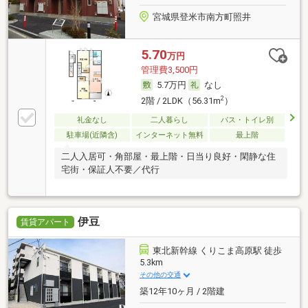
宮城県登米市南方町照井
5.70
万円
管理費3,500円
5.7万円
なし
2
2階 / 2LDK（56.31m
）
礼金なし
二人暮らし
バス・トイレ別
駐車場(近隣含)
インターネット無料
最上階
二人入居可・角部屋・最上階・日当り良好・閑静な住
宅街・保証人不要／代行
伊豆
賃貸アパート
東北新幹線 くりこま高原駅 徒歩
5.3km
その他の交通
築12年10ヶ月 / 2階建