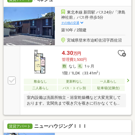
東北本線 新田駅 バス24分/「津島
神社前」バス停 停歩5分
その他の交通
築10年 / 2階建
宮城県登米市迫町佐沼字西佐沼
4.30
万円
管理費3,500円
なし
1ヶ月
2
1階 / 1LDK（33.41m
）
敷金なし
更新料なし
一人暮らし
二人暮らし
バス・トイレ別
駐車場(近隣含)
室内設備は洗面所独立・浴室乾燥機など大変充実して
おります。玄関先まで覗き穴を覗きに行かなくてもイ
ンタ
ニューハウジングＩＩＩ
賃貸アパート