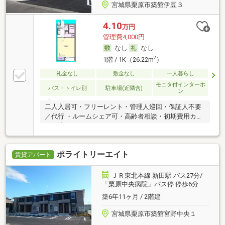
宮城県栗原市築館伊豆３
4.10
万円
管理費4,000円
なし
なし
2
1階 / 1K（26.22m
）
礼金なし
敷金なし
一人暮らし
モニタ付インターホ
バス・トイレ別
駐車場(近隣含)
ン
二人入居可・フリーレント・管理人巡回・保証人不要
／代行 ・ルームシェア可・高齢者相談・初期費用カー
ド決済可
ポライトリーエイト
賃貸アパート
ＪＲ東北本線 新田駅 バス27分/
「栗原中央病院」バス停 停歩6分
築6年11ヶ月 / 2階建
宮城県栗原市築館宮野中央１