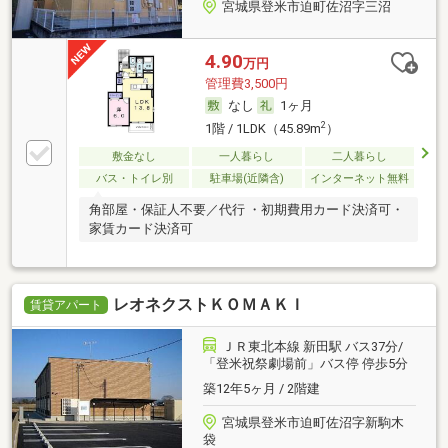
宮城県登米市迫町佐沼字三沼
4.90
万円
管理費3,500円
なし
1ヶ月
2
1階 / 1LDK（45.89m
）
敷金なし
一人暮らし
二人暮らし
バス・トイレ別
駐車場(近隣含)
インターネット無料
角部屋・保証人不要／代行 ・初期費用カード決済可・
家賃カード決済可
レオネクストＫＯＭＡＫＩ
賃貸アパート
ＪＲ東北本線 新田駅 バス37分/
「登米祝祭劇場前」バス停 停歩5分
築12年5ヶ月 / 2階建
宮城県登米市迫町佐沼字新駒木
袋