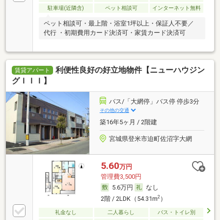
駐車場(近隣含)
ペット相談可
インターネット無料
ペット相談可・最上階・浴室1坪以上・保証人不要／
代行 ・初期費用カード決済可・家賃カード決済可
利便性良好の好立地物件【ニューハウジン
賃貸アパート
グＩＩＩ】
バス/「大網停」バス停 停歩3分
その他の交通
築16年5ヶ月 / 2階建
宮城県登米市迫町佐沼字大網
5.60
万円
管理費3,500円
5.6万円
なし
2
2階 / 2LDK（54.31m
）
礼金なし
二人暮らし
バス・トイレ別