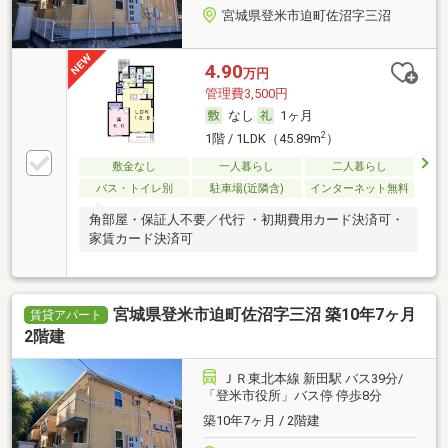
宮城県登米市迫町佐沼字三沼
4.90
万円
管理費3,500円
なし
1ヶ月
2
1階 / 1LDK（45.89m
）
敷金なし
一人暮らし
二人暮らし
バス・トイレ別
駐車場(近隣含)
インターネット無料
角部屋・保証人不要／代行 ・初期費用カード決済可・
家賃カード決済可
宮城県登米市迫町佐沼字三沼 築10年7ヶ月
賃貸アパート
2階建
ＪＲ東北本線 新田駅 バス39分/
「登米市役所」バス停 停歩8分
築10年7ヶ月 / 2階建