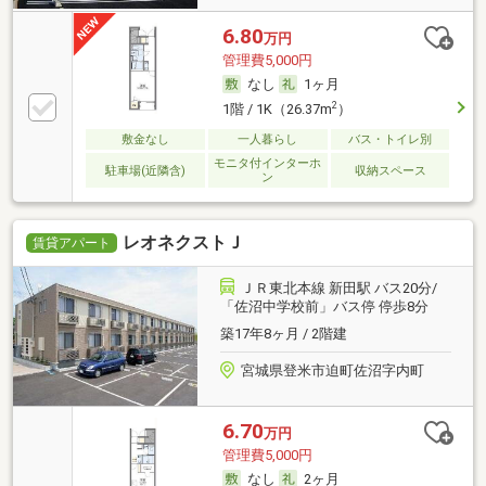
6.80
万円
管理費5,000円
なし
1ヶ月
2
1階 / 1K（26.37m
）
敷金なし
一人暮らし
バス・トイレ別
モニタ付インターホ
駐車場(近隣含)
収納スペース
ン
レオネクストＪ
賃貸アパート
ＪＲ東北本線 新田駅 バス20分/
「佐沼中学校前」バス停 停歩8分
築17年8ヶ月 / 2階建
宮城県登米市迫町佐沼字内町
6.70
万円
管理費5,000円
なし
2ヶ月