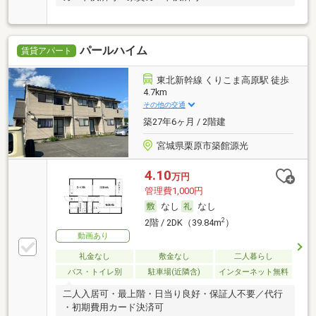
パールハイム
賃貸アパート
東北新幹線 くりこま高原駅 徒歩
4.7km
その他の交通
築27年6ヶ月 / 2階建
宮城県栗原市築館源光
4.10
万円
管理費1,000円
なし
なし
2
2階 / 2DK（39.84m
）
動画あり
礼金なし
敷金なし
二人暮らし
バス・トイレ別
駐車場(近隣含)
インターネット無料
二人入居可・最上階・日当り良好・保証人不要／代行
・初期費用カード決済可