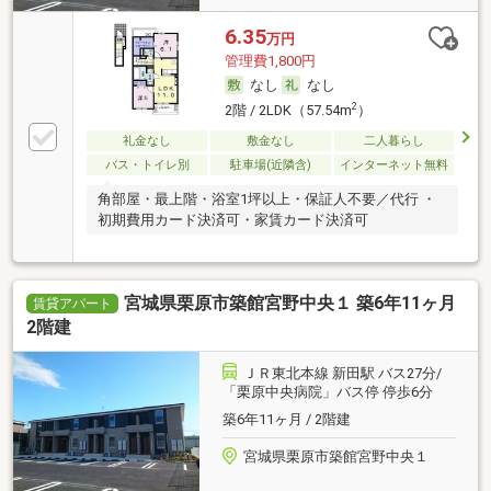
6.35
万円
管理費1,800円
なし
なし
2
2階 / 2LDK（57.54m
）
礼金なし
敷金なし
二人暮らし
バス・トイレ別
駐車場(近隣含)
インターネット無料
角部屋・最上階・浴室1坪以上・保証人不要／代行 ・
初期費用カード決済可・家賃カード決済可
宮城県栗原市築館宮野中央１ 築6年11ヶ月
賃貸アパート
2階建
ＪＲ東北本線 新田駅 バス27分/
「栗原中央病院」バス停 停歩6分
築6年11ヶ月 / 2階建
宮城県栗原市築館宮野中央１