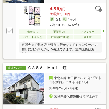
4.95
万円
管理費2,300円
なし
1ヶ月
2
2階 / 3LDK（67.5m
）
敷金なし
更新料なし
ファミリー
バス・トイレ別
駐車場(近隣含)
最上階
玄関先まで覗き穴を覗きに行かなくてもインターホン
越しに誰が来たのかを確認できます。室内設備は浴室
乾燥
ＣＡＳＡ Ｍａｉ 虹
賃貸アパート
東北本線 新田駅 バス29分/「登米
市役所前」バス停 停歩12分
築18年2ヶ月 / 2階建
宮城県登米市迫町佐沼字上舟丁