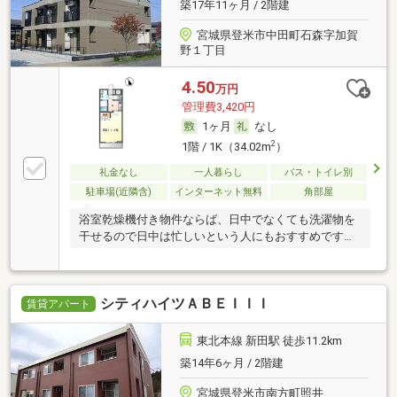
築17年11ヶ月 / 2階建
宮城県登米市中田町石森字加賀
野１丁目
4.50
万円
管理費3,420円
1ヶ月
なし
2
1階 / 1K（34.02m
）
礼金なし
一人暮らし
バス・トイレ別
駐車場(近隣含)
インターネット無料
角部屋
浴室乾燥機付き物件ならば、日中でなくても洗濯物を
干せるので日中は忙しいという人にもおすすめです。
ＴＶ
シティハイツＡＢＥＩＩＩ
賃貸アパート
東北本線 新田駅 徒歩11.2km
築14年6ヶ月 / 2階建
宮城県登米市南方町照井