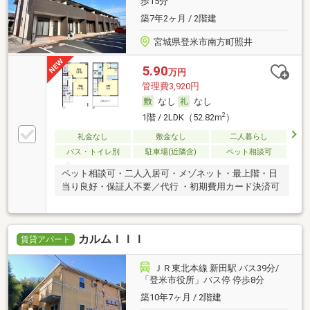
歩15分
築7年2ヶ月 / 2階建
宮城県登米市南方町照井
5.90
万円
管理費3,920円
なし
なし
2
1階 / 2LDK（52.82m
）
礼金なし
敷金なし
二人暮らし
バス・トイレ別
駐車場(近隣含)
ペット相談可
ペット相談可・二人入居可・メゾネット・最上階・日
当り良好・保証人不要／代行 ・初期費用カード決済可
カルムＩＩＩ
賃貸アパート
ＪＲ東北本線 新田駅 バス39分/
「登米市役所」バス停 停歩8分
築10年7ヶ月 / 2階建