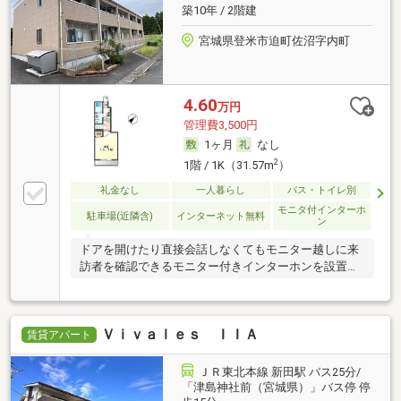
築10年 / 2階建
宮城県登米市迫町佐沼字内町
4.60
万円
管理費3,500円
1ヶ月
なし
2
1階 / 1K（31.57m
）
礼金なし
一人暮らし
バス・トイレ別
モニタ付インターホ
駐車場(近隣含)
インターネット無料
ン
ドアを開けたり直接会話しなくてもモニター越しに来
訪者を確認できるモニター付きインターホンを設置し
てお
Ｖｉｖａｌｅｓ ＩＩＡ
賃貸アパート
ＪＲ東北本線 新田駅 バス25分/
「津島神社前（宮城県）」バス停 停