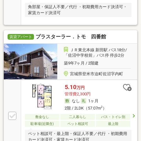
角部屋・保証人不要／代行 ・初期費用カード決済可・
家賃カード決済可
プラスターラー．トモ 四番館
賃貸アパート
ＪＲ東北本線 新田駅 バス18分/
「佐沼中学校前」バス停 停歩2分
築9年7ヶ月 / 2階建
宮城県登米市迫町佐沼字内町
5.10
万円
管理費2,300円
なし
1ヶ月
2
2階 / 2LDK（57.07m
）
敷金なし
二人暮らし
バス・トイレ別
駐車場(近隣含)
ペット相談可
最上階
ペット相談可・最上階・保証人不要／代行 ・初期費用
カード決済可・家賃カード決済可