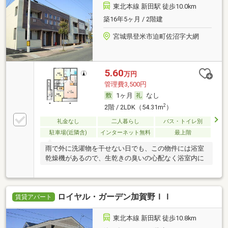
東北本線 新田駅 徒歩10.0km
築16年5ヶ月 / 2階建
宮城県登米市迫町佐沼字大網
5.60
万円
管理費3,500円
1ヶ月
なし
2
2階 / 2LDK（54.31m
）
礼金なし
二人暮らし
バス・トイレ別
駐車場(近隣含)
インターネット無料
最上階
雨で外に洗濯物を干せない日でも、この物件には浴室
乾燥機があるので、生乾きの臭いの心配なく浴室内に
ロイヤル・ガーデン加賀野ＩＩ
賃貸アパート
東北本線 新田駅 徒歩10.8km