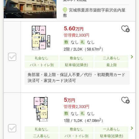
宮城県栗原市築館字萩沢佐内屋
敷
5.60
万円
管理費2,300円
なし
なし
2
2階 / 2LDK（58.67m
）
礼金なし
敷金なし
二人暮らし
バス・トイレ別
駐車場(近隣含)
最上階
角部屋・最上階・保証人不要／代行 ・初期費用カード
決済可・家賃カード決済可
5
万円
管理費2,300円
なし
なし
2
1階 / 1LDK（47.08m
）
礼金なし
敷金なし
一人暮らし
二人暮らし
バス・トイレ別
駐車場(近隣含)