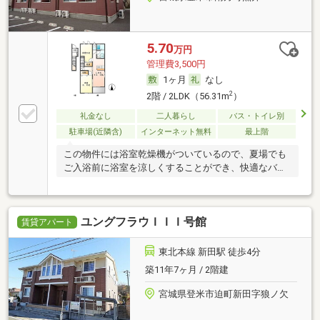
5.70
万円
管理費3,500円
1ヶ月
なし
2
2階 / 2LDK（56.31m
）
礼金なし
二人暮らし
バス・トイレ別
駐車場(近隣含)
インターネット無料
最上階
この物件には浴室乾燥機がついているので、夏場でも
ご入浴前に浴室を涼しくすることができ、快適なバス
タイ
ユングフラウＩＩＩ号館
賃貸アパート
東北本線 新田駅 徒歩4分
築11年7ヶ月 / 2階建
宮城県登米市迫町新田字狼ノ欠