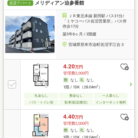
メリディアン迫参番館
賃貸アパート
ＪＲ東北本線 新田駅 バス31分/
「ミヤコーバス佐沼営業所」バス停
停歩17分
築3年6ヶ月 / 3階建
宮城県登米市迫町佐沼字江合３
4.20
万円
管理費2,000円
なし
なし
2
1階 / 1DK（28.04m
）
礼金なし
敷金なし
一人暮らし
バス・トイレ別
駐車場(近隣含)
インターネット無料
4.40
万円
管理費2,000円
なし
なし
2
3階 / 1DK（28.04m
）