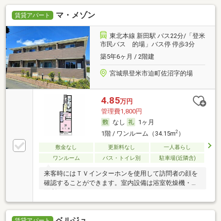
マ・メゾン
賃貸アパート
東北本線 新田駅 バス22分/「登米
市民バス 的場」バス停 停歩3分
築5年6ヶ月 / 2階建
宮城県登米市迫町佐沼字的場
4.85
万円
管理費1,800円
なし
1ヶ月
2
1階 / ワンルーム（34.15m
）
敷金なし
更新料なし
一人暮らし
ワンルーム
バス・トイレ別
駐車場(近隣含)
来客時にはＴＶインターホンを使用して訪問者の顔を
確認することができます。室内設備は浴室乾燥機・洗
面所
ベルジュ
賃貸アパート