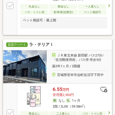
礼金なし
敷金なし
一人暮らし
バス・トイレ別
駐車場(近隣含)
ペット相談可
ペット相談可・最上階
ラ・テリアＩ
賃貸アパート
ＪＲ東北本線 新田駅 バス27分/
「佐沼郵便局前」バス停 停歩5分
築2年1ヶ月 / 2階建
宮城県登米市迫町佐沼字下田中
6.55
万円
管理費2,900円
なし
1ヶ月
2
2階 / 2LDK（59.58m
）
敷金なし
二人暮らし
バス・トイレ別