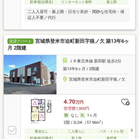
駐車場(近隣含)
インターネット無料
最上階
二人入居可・最上階・日当り良好・閑静な住宅街・保
証人不要／代行
宮城県登米市迫町新田字狼ノ欠 築13年6ヶ
賃貸アパート
月 2階建
ＪＲ東北本線 新田駅 徒歩2分
築13年6ヶ月 / 2階建
宮城県登米市迫町新田字狼ノ欠
4.70
万円
管理費1,800円
なし
1ヶ月
2
2階 / 2LDK（57.96m
）
敷金なし
二人暮らし
バス・トイレ別
駐車場(近隣含)
最上階
角部屋