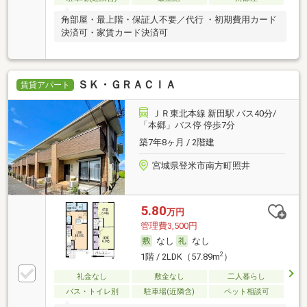
角部屋・最上階・保証人不要／代行 ・初期費用カード
決済可・家賃カード決済可
ＳＫ・ＧＲＡＣＩＡ
賃貸アパート
ＪＲ東北本線 新田駅 バス40分/
「本郷」バス停 停歩7分
築7年8ヶ月 / 2階建
宮城県登米市南方町照井
5.80
万円
管理費3,500円
なし
なし
2
1階 / 2LDK（57.89m
）
礼金なし
敷金なし
二人暮らし
バス・トイレ別
駐車場(近隣含)
ペット相談可