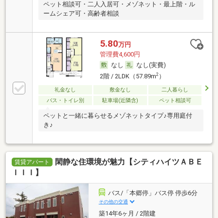
ペット相談可・二人入居可・メゾネット・最上階・ル
ームシェア可・高齢者相談
5.80
万円
管理費4,600円
なし
なし(実費)
2
2階 / 2LDK（57.89m
）
礼金なし
敷金なし
二人暮らし
バス・トイレ別
駐車場(近隣含)
ペット相談可
ペットと一緒に暮らせるメゾネットタイプ♪専用庭付
き♪
閑静な住環境が魅力【シティハイツＡＢＥ
賃貸アパート
ＩＩＩ】
バス/「本郷停」バス停 停歩6分
その他の交通
築14年6ヶ月 / 2階建