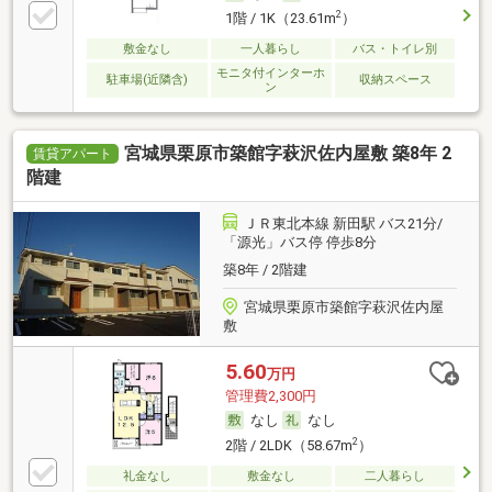
2
1階 / 1K（23.61m
）
敷金なし
一人暮らし
バス・トイレ別
モニタ付インターホ
駐車場(近隣含)
収納スペース
ン
宮城県栗原市築館字萩沢佐内屋敷 築8年 2
賃貸アパート
階建
ＪＲ東北本線 新田駅 バス21分/
「源光」バス停 停歩8分
築8年 / 2階建
宮城県栗原市築館字萩沢佐内屋
敷
5.60
万円
管理費2,300円
なし
なし
2
2階 / 2LDK（58.67m
）
礼金なし
敷金なし
二人暮らし