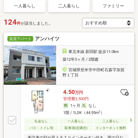
一人暮らし
二人暮らし
ファミリー
124
件
が該当しました。
アンハイツ
賃貸アパート
東北本線 新田駅 徒歩11.0km
築12年3ヶ月 / 2階建
宮城県登米市中田町石森字加賀
野１丁目
4.50
万円
管理費3,500円
1ヶ月
なし
2
1階 / 1LDK（44.95m
）
礼金なし
一人暮らし
二人暮らし
バス・トイレ別
駐車場(近隣含)
インターネット無料
来訪者の顔が見えるＴＶインターホン付き。雨の日な