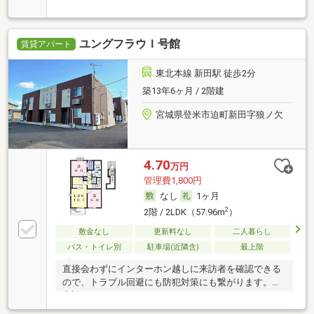
が来
ユングフラウＩ号館
賃貸アパート
東北本線 新田駅 徒歩2分
築13年6ヶ月 / 2階建
宮城県登米市迫町新田字狼ノ欠
4.70
万円
管理費1,800円
なし
1ヶ月
2
2階 / 2LDK（57.96m
）
敷金なし
更新料なし
二人暮らし
バス・トイレ別
駐車場(近隣含)
最上階
直接会わずにインターホン越しに来訪者を確認できる
ので、トラブル回避にも防犯対策にも繋がります。室
内設