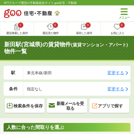
NTTグループ運営の不動産総合サイト goo住宅・不動産
1
0
0
0
最近検索した条件
最近見た物件
保存した条件
お気に入り
新田駅(宮城県)の賃貸物件
(賃貸マンション・アパート)
物件一覧
駅
変更する
東北本線/新田
条件
変更する
指定なし
新着メールを受
検索条件を保存
アプリで探す
取る
人数に合った間取りを選ぶ