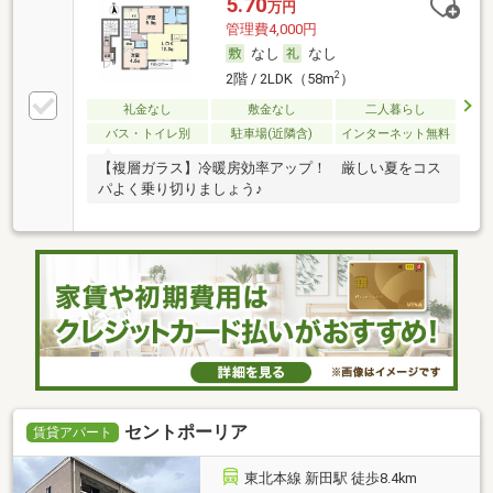
5.70
万円
管理費4,000円
なし
なし
2
2階 / 2LDK（58m
）
礼金なし
敷金なし
二人暮らし
バス・トイレ別
駐車場(近隣含)
インターネット無料
【複層ガラス】冷暖房効率アップ！ 厳しい夏をコス
パよく乗り切りましょう♪
セントポーリア
賃貸アパート
東北本線 新田駅 徒歩8.4km