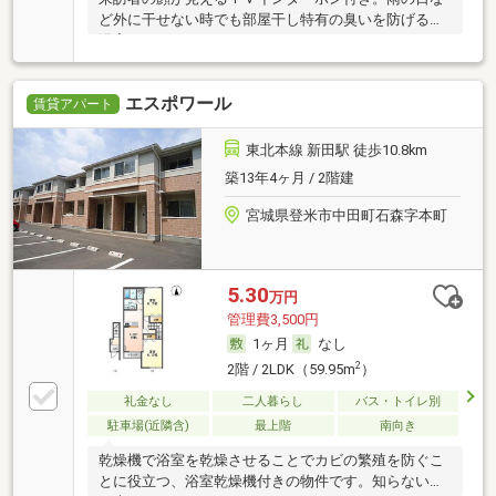
ど外に干せない時でも部屋干し特有の臭いを防げる、
浴室
エスポワール
賃貸アパート
東北本線 新田駅 徒歩10.8km
築13年4ヶ月 / 2階建
宮城県登米市中田町石森字本町
5.30
万円
管理費3,500円
1ヶ月
なし
2
2階 / 2LDK（59.95m
）
礼金なし
二人暮らし
バス・トイレ別
駐車場(近隣含)
最上階
南向き
乾燥機で浴室を乾燥させることでカビの繁殖を防ぐこ
とに役立つ、浴室乾燥機付きの物件です。知らない人