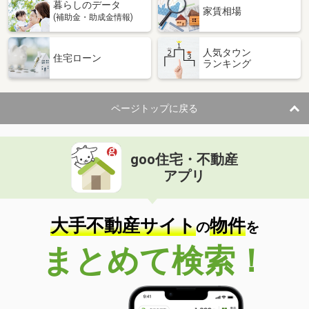
暮らしのデータ
家賃相場
(補助金・助成金情報)
人気タウン
住宅ローン
ランキング
ページトップに戻る
goo住宅・不動産
アプリ
大手不動産サイト
物件
の
を
まとめて検索！