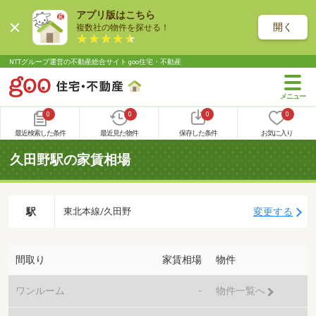
アプリ版はこちら
開く
複数社の物件を探せる！
NTTグループ運営の不動産総合サイト goo住宅・不動産
0
0
0
0
最近検索した条件
最近見た物件
保存した条件
お気に入り
久田野駅の家賃相場
駅
変更する
東北本線/久田野
間取り
家賃相場
物件
ワンルーム
-
物件一覧へ