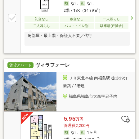
なし
なし
2
2階 / 1SK（34.39m
）
礼金なし
敷金なし
一人暮らし
二人暮らし
バス・トイレ別
駐車場(近隣含)
角部屋・最上階・保証人不要／代行
ヴィラフォーレ
賃貸アパート
ＪＲ東北本線 南福島駅 徒歩29分
新築 / 3階建
福島県福島市大森字丑子内
5.95
万円
管理費2,200円
なし
1ヶ月
2