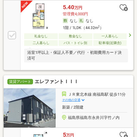
5.40
万円
管理費4,000円
なし
なし
2
1階 / 1LDK（44.32m
）
礼金なし
敷金なし
一人暮らし
二人暮らし
バス・トイレ別
駐車場(近隣含)
浴室1坪以上・保証人不要／代行 ・初期費用カード決
済可
エレファントＩＩＩ
賃貸アパート
ＪＲ東北本線 南福島駅 徒歩11分
その他の交通
新築 / 2階建
福島県福島市永井川字竹ノ内
5
万円