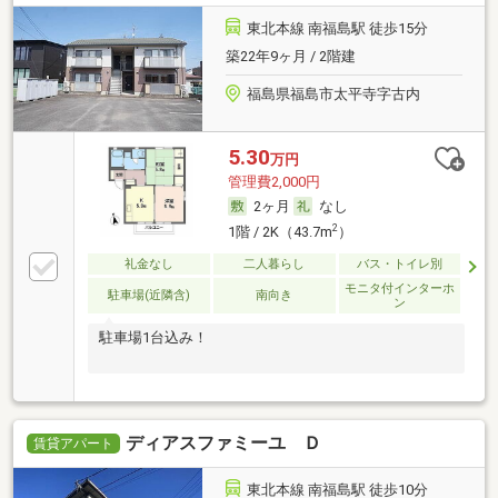
東北本線 南福島駅 徒歩15分
築22年9ヶ月 / 2階建
福島県福島市太平寺字古内
5.30
万円
管理費2,000円
2ヶ月
なし
2
1階 / 2K（43.7m
）
礼金なし
二人暮らし
バス・トイレ別
モニタ付インターホ
駐車場(近隣含)
南向き
ン
駐車場1台込み！
ディアスファミーユ Ｄ
賃貸アパート
東北本線 南福島駅 徒歩10分