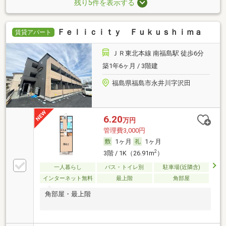
残り5件を表示する
Ｆｅｌｉｃｉｔｙ Ｆｕｋｕｓｈｉｍａ
賃貸アパート
ＪＲ東北本線 南福島駅 徒歩6分
築1年6ヶ月 / 3階建
福島県福島市永井川字沢田
6.20
万円
管理費3,000円
1ヶ月
1ヶ月
2
3階 / 1K（26.91m
）
一人暮らし
バス・トイレ別
駐車場(近隣含)
インターネット無料
最上階
角部屋
角部屋・最上階