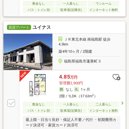
敷金なし
一人暮らし
ワンルーム
バス・トイレ別
駐車場(近隣含)
インターネット無料
ユイナス
賃貸アパート
ＪＲ東北本線 南福島駅 徒歩
4.3km
築4年10ヶ月 / 2階建
福島県福島市蓬莱町３
4.85
万円
管理費2,900円
なし
1ヶ月
2
2階 / 1LDK（37.63m
）
敷金なし
一人暮らし
二人暮らし
バス・トイレ別
駐車場(近隣含)
インターネット無料
最上階・日当り良好・保証人不要／代行 ・初期費用カ
ード決済可・家賃カード決済可