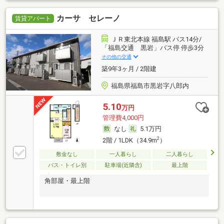
カーサ セレーノ
賃貸アパート
ＪＲ東北本線 福島駅 バス14分/
「福島交通 黒岩」バス停 停歩3分
その他の交通
築9年3ヶ月 / 2階建
福島県福島市黒岩字八郎内
5.10
万円
管理費4,000円
なし
5.1万円
2
2階 / 1LDK（34.9m
）
敷金なし
一人暮らし
二人暮らし
バス・トイレ別
駐車場(近隣含)
最上階
角部屋・最上階