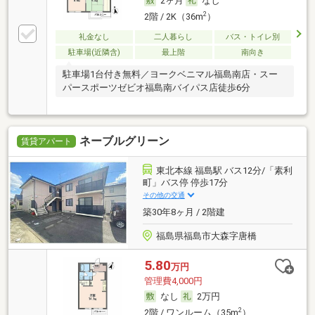
2ヶ月
なし
2
2階 / 2K（36m
）
礼金なし
二人暮らし
バス・トイレ別
駐車場(近隣含)
最上階
南向き
駐車場1台付き無料／ヨークベニマル福島南店・スー
パースポーツゼビオ福島南バイパス店徒歩6分
ネーブルグリーン
賃貸アパート
東北本線 福島駅 バス12分/「素利
町」バス停 停歩17分
その他の交通
築30年8ヶ月 / 2階建
福島県福島市大森字唐橋
5.80
万円
管理費4,000円
なし
2万円
2
2階 / ワンルーム（35m
）