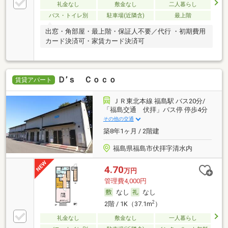
礼金なし
敷金なし
二人暮らし
バス・トイレ別
駐車場(近隣含)
最上階
出窓・角部屋・最上階・保証人不要／代行 ・初期費用
カード決済可・家賃カード決済可
Ｄ’ｓ Ｃｏｃｏ
賃貸アパート
ＪＲ東北本線 福島駅 バス20分/
「福島交通 伏拝」バス停 停歩4分
その他の交通
築8年1ヶ月 / 2階建
福島県福島市伏拝字清水内
4.70
万円
管理費4,000円
なし
なし
2
2階 / 1K（37.1m
）
礼金なし
敷金なし
一人暮らし