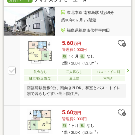
賃貸アパート
東北本線 南福島駅 徒歩9分
築30年6ヶ月 / 2階建
福島県福島市伏拝字内田
5.60
万円
管理費2,000円
1ヶ月
なし
2
2階 / 2LDK（52.5m
）
礼金なし
二人暮らし
バス・トイレ別
駐車場(近隣含)
最上階
南向き
南福島駅徒歩9分、南向き2LDK。和室とバス・トイレ
別で暮らしやすい最上階住戸。
5.60
万円
管理費2,000円
1ヶ月
なし
2
1階 / 2LDK（52.5m
）