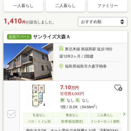
一人暮らし
二人暮らし
ファミリー
1,410
件
が該当しました。
サンライズ大森Ａ
賃貸アパート
東北本線 南福島駅 徒歩18分
築12年2ヶ月 / 2階建
福島県福島市大森字鶴巻
7.10
万円
管理費4,000円
なし
なし
2
1階 / 2LDK（54.66m
）
礼金なし
敷金なし
二人暮らし
バス・トイレ別
駐車場(近隣含)
インターネット無料
南向き2LDK、オール電化で光熱費もお得。宅配BOXや