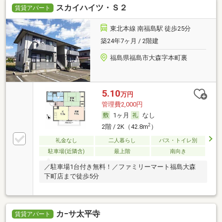
スカイハイツ・Ｓ２
賃貸アパート
東北本線 南福島駅 徒歩25分
築24年7ヶ月 / 2階建
福島県福島市大森字本町裏
5.10
万円
管理費2,000円
1ヶ月
なし
2
2階 / 2K（42.8m
）
礼金なし
二人暮らし
バス・トイレ別
駐車場(近隣含)
最上階
南向き
／駐車場1台付き無料！／ファミリーマート福島大森
下町店まで徒歩5分
カ−サ太平寺
賃貸アパート