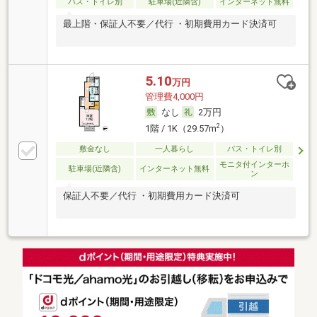
バス・トイレ別
駐車場(近隣含)
インターネット無料
最上階・保証人不要／代行 ・初期費用カード決済可
5.10
万円
管理費4,000円
なし
2万円
2
1階 / 1K（29.57m
）
敷金なし
一人暮らし
バス・トイレ別
モニタ付インターホ
駐車場(近隣含)
インターネット無料
ン
保証人不要／代行 ・初期費用カード決済可