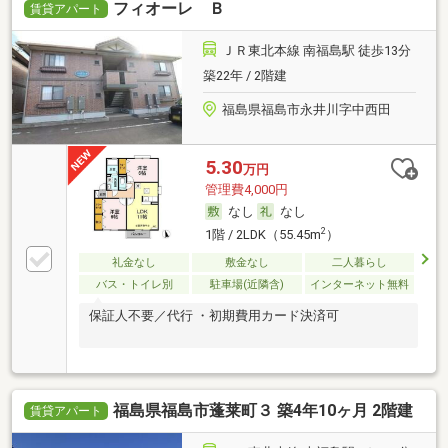
フィオーレ Ｂ
賃貸アパート
ＪＲ東北本線 南福島駅 徒歩13分
築22年 / 2階建
福島県福島市永井川字中西田
5.30
万円
管理費4,000円
なし
なし
2
1階 / 2LDK（55.45m
）
礼金なし
敷金なし
二人暮らし
バス・トイレ別
駐車場(近隣含)
インターネット無料
保証人不要／代行 ・初期費用カード決済可
福島県福島市蓬莱町３ 築4年10ヶ月 2階建
賃貸アパート