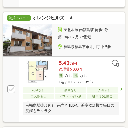
オレンジヒルズ Ａ
賃貸アパート
東北本線 南福島駅 徒歩9分
築19年1ヶ月 / 2階建
福島県福島市永井川字中西田
5.40
万円
管理費5,000円
なし
なし
2
1階 / 1LDK（43.8m
）
礼金なし
敷金なし
一人暮らし
二人暮らし
バス・トイレ別
駐車場(近隣含)
南福島駅徒歩9分、南向き1LDK。浴室乾燥機で毎日の
洗濯もラクラク