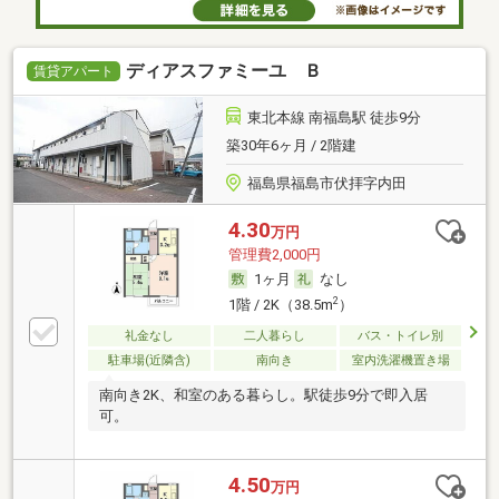
ディアスファミーユ Ｂ
賃貸アパート
東北本線 南福島駅 徒歩9分
築30年6ヶ月 / 2階建
福島県福島市伏拝字内田
4.30
万円
管理費2,000円
1ヶ月
なし
2
1階 / 2K（38.5m
）
礼金なし
二人暮らし
バス・トイレ別
駐車場(近隣含)
南向き
室内洗濯機置き場
南向き2K、和室のある暮らし。駅徒歩9分で即入居
可。
4.50
万円