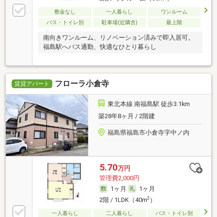
敷金なし
一人暮らし
ワンルーム
バス・トイレ別
駐車場(近隣含)
最上階
南向きワンルーム、リノベーション済みで即入居可。
福島駅へバス通勤、快適なひとり暮らし
フローラ小倉寺
賃貸アパート
東北本線 南福島駅 徒歩3.1km
築28年8ヶ月 / 2階建
福島県福島市小倉寺字中ノ内
5.70
万円
管理費2,000円
1ヶ月
1ヶ月
2
2階 / 1LDK（40m
）
一人暮らし
二人暮らし
バス・トイレ別