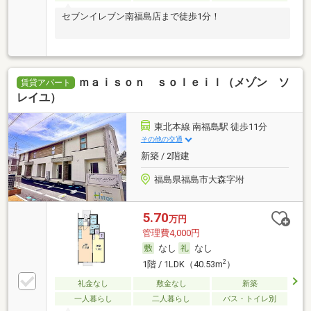
セブンイレブン南福島店まで徒歩1分！
ｍａｉｓｏｎ ｓｏｌｅｉｌ（メゾン ソ
賃貸アパート
レイユ）
東北本線 南福島駅 徒歩11分
その他の交通
新築 / 2階建
福島県福島市大森字坿
5.70
万円
管理費4,000円
なし
なし
2
1階 / 1LDK（40.53m
）
礼金なし
敷金なし
新築
一人暮らし
二人暮らし
バス・トイレ別