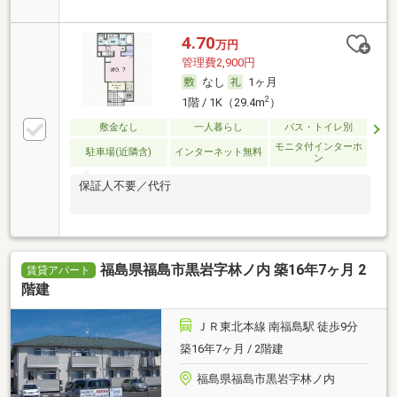
4.70
万円
管理費2,900円
なし
1ヶ月
2
1階 / 1K（29.4m
）
敷金なし
一人暮らし
バス・トイレ別
モニタ付インターホ
駐車場(近隣含)
インターネット無料
ン
保証人不要／代行
福島県福島市黒岩字林ノ内 築16年7ヶ月 2
賃貸アパート
階建
ＪＲ東北本線 南福島駅 徒歩9分
築16年7ヶ月 / 2階建
福島県福島市黒岩字林ノ内