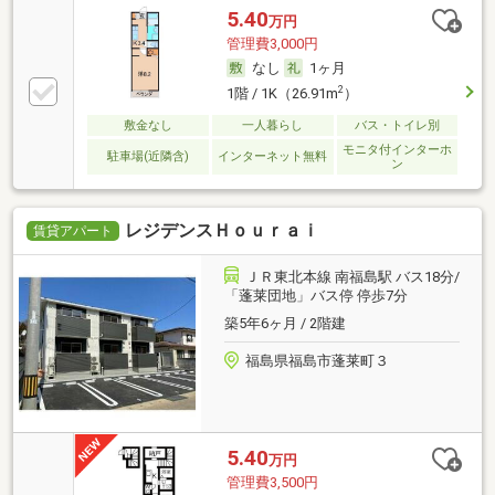
5.40
万円
管理費3,000円
なし
1ヶ月
2
1階 / 1K（26.91m
）
敷金なし
一人暮らし
バス・トイレ別
モニタ付インターホ
駐車場(近隣含)
インターネット無料
ン
レジデンスＨｏｕｒａｉ
賃貸アパート
ＪＲ東北本線 南福島駅 バス18分/
「蓬莱団地」バス停 停歩7分
築5年6ヶ月 / 2階建
福島県福島市蓬莱町３
5.40
万円
管理費3,500円