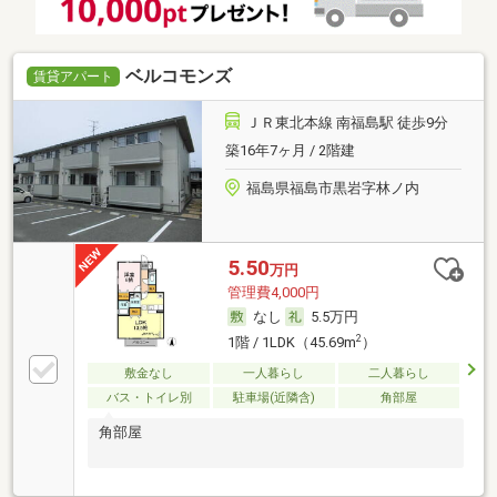
ベルコモンズ
賃貸アパート
ＪＲ東北本線 南福島駅 徒歩9分
築16年7ヶ月 / 2階建
福島県福島市黒岩字林ノ内
5.50
万円
管理費4,000円
なし
5.5万円
2
1階 / 1LDK（45.69m
）
敷金なし
一人暮らし
二人暮らし
バス・トイレ別
駐車場(近隣含)
角部屋
角部屋