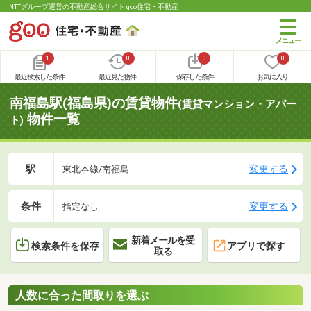
NTTグループ運営の不動産総合サイト goo住宅・不動産
1
0
0
0
最近検索した条件
最近見た物件
保存した条件
お気に入り
南福島駅(福島県)の賃貸物件
(賃貸マンション・アパー
物件一覧
ト)
駅
変更する
東北本線/南福島
条件
変更する
指定なし
新着メールを受
検索条件を保存
アプリで探す
取る
人数に合った間取りを選ぶ