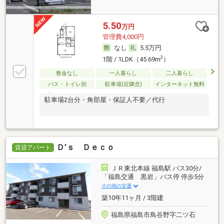
5.50
万円
管理費4,000円
なし
5.5万円
2
1階 / 1LDK（45.69m
）
敷金なし
一人暮らし
二人暮らし
バス・トイレ別
駐車場(近隣含)
インターネット無料
駐車場2台分・角部屋・保証人不要／代行
Ｄ’ｓ Ｄｅｃｏ
賃貸アパート
ＪＲ東北本線 福島駅 バス30分/
「福島交通 黒岩」バス停 停歩5分
その他の交通
築10年11ヶ月 / 3階建
福島県福島市鳥谷野字二ツ石