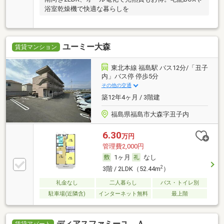
浴室乾燥機で快適な暮らしを
ユーミー大森
賃貸マンション
東北本線 福島駅 バス12分/「丑子
内」バス停 停歩5分
その他の交通
築12年4ヶ月 / 3階建
福島県福島市大森字丑子内
6.30
万円
管理費2,000円
1ヶ月
なし
2
3階 / 2LDK（52.44m
）
礼金なし
二人暮らし
バス・トイレ別
駐車場(近隣含)
インターネット無料
最上階
ディアスファミーユ Ａ