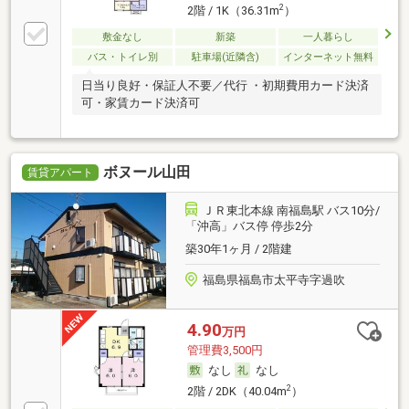
2
2階 / 1K（36.31m
）
敷金なし
新築
一人暮らし
バス・トイレ別
駐車場(近隣含)
インターネット無料
日当り良好・保証人不要／代行 ・初期費用カード決済
可・家賃カード決済可
ボヌール山田
賃貸アパート
ＪＲ東北本線 南福島駅 バス10分/
「沖高」バス停 停歩2分
築30年1ヶ月 / 2階建
福島県福島市太平寺字過吹
4.90
万円
管理費3,500円
なし
なし
2
2階 / 2DK（40.04m
）