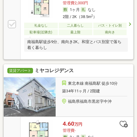
管理費2,000円
1ヶ月
なし
2
2階 / 2K（38.5m
）
礼金なし
二人暮らし
バス・トイレ別
駐車場(近隣含)
最上階
南向き
南福島駅徒歩9分、南向き2K。和室とバス別室で落ち
着く暮らし
ミヤコレジデンス
賃貸アパート
東北本線 南福島駅 徒歩10分
築34年11ヶ月 / 2階建
福島県福島市黒岩字中沖
4.60
万円
管理費-