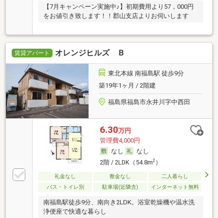
【7月キャンペーン実施中♪】初期費用より57，000円
をお値引き致します！！郡山支店よりお伺いします
オレンジヒルズ Ｂ
賃貸アパート
東北本線 南福島駅 徒歩9分
築19年1ヶ月 / 2階建
福島県福島市永井川字中西田
6.30
万円
管理費4,000円
なし
なし
2
2階 / 2LDK（54.8m
）
礼金なし
敷金なし
二人暮らし
バス・トイレ別
駐車場(近隣含)
インターネット無料
南福島駅徒歩9分、南向き2LDK。浴室乾燥機や温水洗
浄便座で快適な暮らし