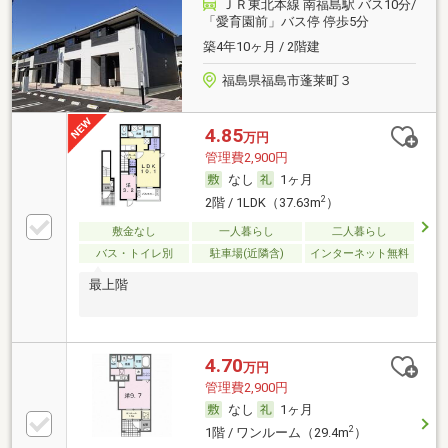
ＪＲ東北本線 南福島駅 バス10分/
「愛育園前」バス停 停歩5分
築4年10ヶ月 / 2階建
福島県福島市蓬莱町３
4.85
万円
管理費2,900円
なし
1ヶ月
2
2階 / 1LDK（37.63m
）
敷金なし
一人暮らし
二人暮らし
バス・トイレ別
駐車場(近隣含)
インターネット無料
最上階
4.70
万円
管理費2,900円
なし
1ヶ月
2
1階 / ワンルーム（29.4m
）