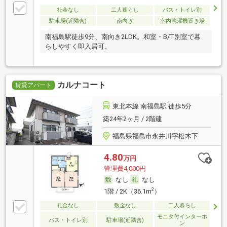
礼金なし
二人暮らし
バス・トイレ別
駐車場(近隣含)
南向き
室内洗濯機置き場
南福島駅徒歩9分、南向き2LDK。和室・B/T別室で暮
らしやすく即入居可。
カルナコート
賃貸アパート
東北本線 南福島駅 徒歩5分
築24年2ヶ月 / 2階建
福島県福島市永井川字松木下
4.80
万円
管理費4,000円
なし
なし
2
1階 / 2K（36.1m
）
礼金なし
敷金なし
二人暮らし
モニタ付インターホ
バス・トイレ別
駐車場(近隣含)
ン