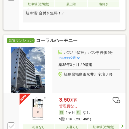
駐車場(近隣含)
最上階
南向き
駐車場1台付き無料！／
コーラルハーモニー
賃貸マンション
バス/「伏拝」バス停 停歩5分
その他の交通
築38年3ヶ月 / 9階建
福島県福島市永井川字壇ノ腰
3.50
万円
管理費なし
1ヶ月
なし
2
9階 / 1K（23.14m
）
礼金なし
一人暮らし
駐車場(近隣含)