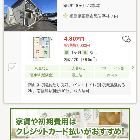
築29年8ヶ月 / 2階建
福島県福島市黒岩字林ノ内
4.80
万円
管理費2,000円
1ヶ月
なし
2
2階 / 2K（38.5m
）
礼金なし
二人暮らし
バス・トイレ別
駐車場(近隣含)
最上階
南向き
南向きで陽あたり良好。バス・トイレ別で清潔感ある
2K。南福島駅徒歩10分、即入居可