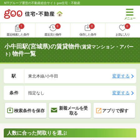
NTTグループ運営の不動産総合サイト goo住宅・不動産
1
0
0
0
最近検索した条件
最近見た物件
保存した条件
お気に入り
小牛田駅(宮城県)の賃貸物件
(賃貸マンション・アパー
物件一覧
ト)
駅
変更する
東北本線/小牛田
条件
変更する
指定なし
新着メールを受
検索条件を保存
アプリで探す
取る
人数に合った間取りを選ぶ