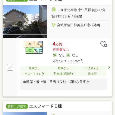
ＪＲ東北本線 小牛田駅 徒歩15分
築31年6ヶ月 / 2階建
宮城県遠田郡美里町字桜木町
4
万円
管理費なし
なし
なし
2
2階 / 2DK（39.75m
）
礼金なし
敷金なし
二人暮らし
バス・トイレ別
駐車場(近隣含)
最上階
角部屋・最上階・日当り良好・閑静な住宅街
エスフィードＥ棟
賃貸一戸建て