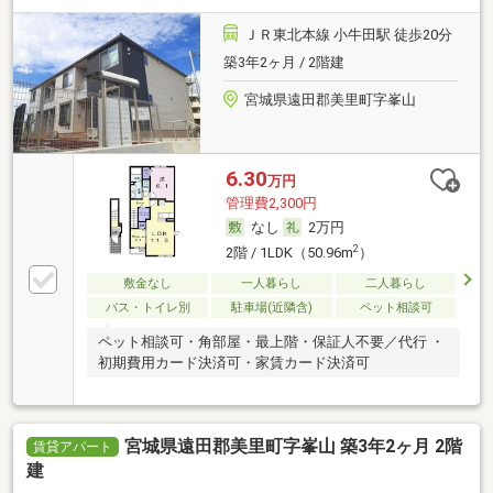
ＪＲ東北本線 小牛田駅 徒歩20分
築3年2ヶ月 / 2階建
宮城県遠田郡美里町字峯山
6.30
万円
管理費2,300円
なし
2万円
2
2階 / 1LDK（50.96m
）
敷金なし
一人暮らし
二人暮らし
バス・トイレ別
駐車場(近隣含)
ペット相談可
ペット相談可・角部屋・最上階・保証人不要／代行 ・
初期費用カード決済可・家賃カード決済可
宮城県遠田郡美里町字峯山 築3年2ヶ月 2階
賃貸アパート
建