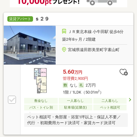
ｓ２９
賃貸アパート
ＪＲ東北本線 小牛田駅 徒歩6分
築2年8ヶ月 / 2階建
宮城県遠田郡美里町字素山町
5.60
万円
管理費2,900円
なし
2万円
2
1階 / 1LDK（50.01m
）
敷金なし
一人暮らし
二人暮らし
バス・トイレ別
駐車場(近隣含)
ペット相談可
ペット相談可・角部屋・浴室1坪以上・保証人不要／
代行 ・初期費用カード決済可・家賃カード決済可