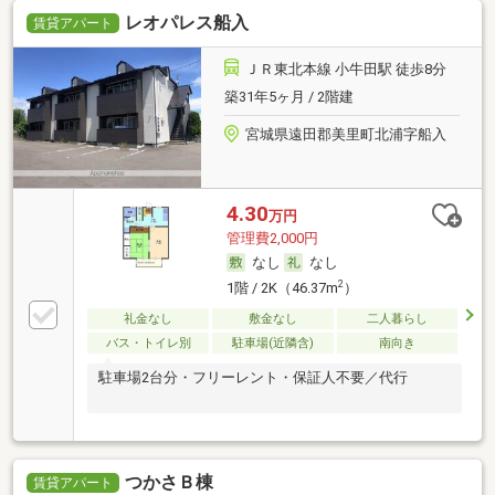
レオパレス船入
賃貸アパート
ＪＲ東北本線 小牛田駅 徒歩8分
築31年5ヶ月 / 2階建
宮城県遠田郡美里町北浦字船入
4.30
万円
管理費2,000円
なし
なし
2
1階 / 2K（46.37m
）
礼金なし
敷金なし
二人暮らし
バス・トイレ別
駐車場(近隣含)
南向き
駐車場2台分・フリーレント・保証人不要／代行
つかさＢ棟
賃貸アパート