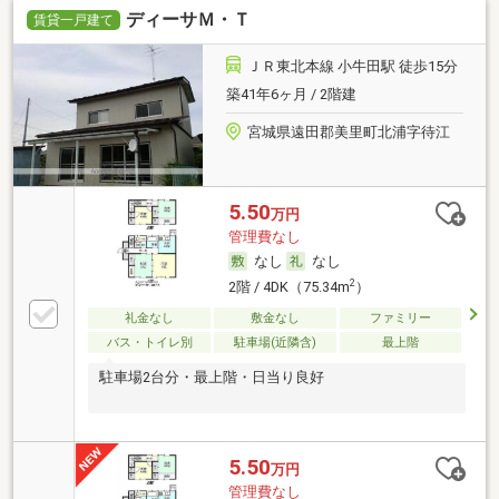
ディーサＭ・Ｔ
賃貸一戸建て
ＪＲ東北本線 小牛田駅 徒歩15分
築41年6ヶ月 / 2階建
宮城県遠田郡美里町北浦字待江
5.50
万円
管理費なし
なし
なし
2
2階 / 4DK（75.34m
）
礼金なし
敷金なし
ファミリー
バス・トイレ別
駐車場(近隣含)
最上階
駐車場2台分・最上階・日当り良好
5.50
万円
管理費なし