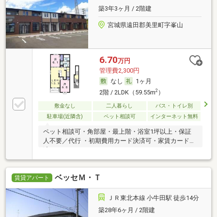
築3年3ヶ月 / 2階建
宮城県遠田郡美里町字峯山
6.70
万円
管理費2,300円
なし
1ヶ月
2
2階 / 2LDK（59.55m
）
敷金なし
二人暮らし
バス・トイレ別
駐車場(近隣含)
ペット相談可
インターネット無料
ペット相談可・角部屋・最上階・浴室1坪以上・保証
人不要／代行 ・初期費用カード決済可・家賃カード決
済可
ベッセＭ・Ｔ
賃貸アパート
ＪＲ東北本線 小牛田駅 徒歩14分
築28年6ヶ月 / 2階建