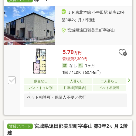
ＪＲ東北本線 小牛田駅 徒歩20分
築3年2ヶ月 / 2階建
宮城県遠田郡美里町字峯山
5.70
万円
管理費2,300円
なし
1ヶ月
2
1階 / 1LDK（50.14m
）
敷金なし
一人暮らし
二人暮らし
バス・トイレ別
駐車場(近隣含)
ペット相談可
ペット相談可・保証人不要／代行
宮城県遠田郡美里町字峯山 築3年2ヶ月 2階
賃貸アパート
建