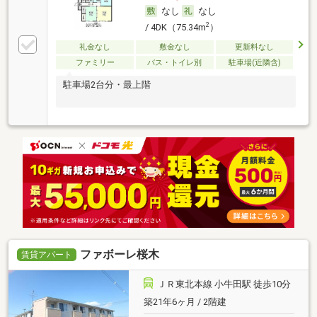
なし
なし
2
/ 4DK（75.34m
）
礼金なし
敷金なし
更新料なし
ファミリー
バス・トイレ別
駐車場(近隣含)
駐車場2台分・最上階
ファボーレ桜木
賃貸アパート
ＪＲ東北本線 小牛田駅 徒歩10分
築21年6ヶ月 / 2階建