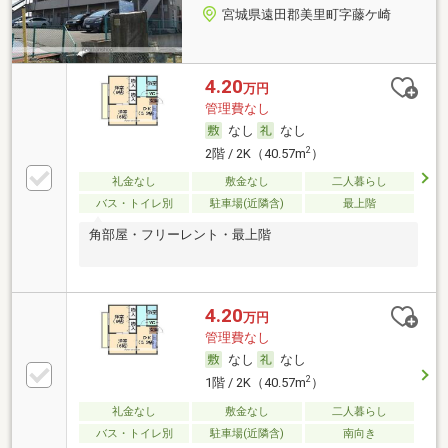
宮城県遠田郡美里町字藤ケ崎
4.20
万円
管理費なし
なし
なし
2
2階 / 2K（40.57m
）
礼金なし
敷金なし
二人暮らし
バス・トイレ別
駐車場(近隣含)
最上階
角部屋・フリーレント・最上階
4.20
万円
管理費なし
なし
なし
2
1階 / 2K（40.57m
）
礼金なし
敷金なし
二人暮らし
バス・トイレ別
駐車場(近隣含)
南向き