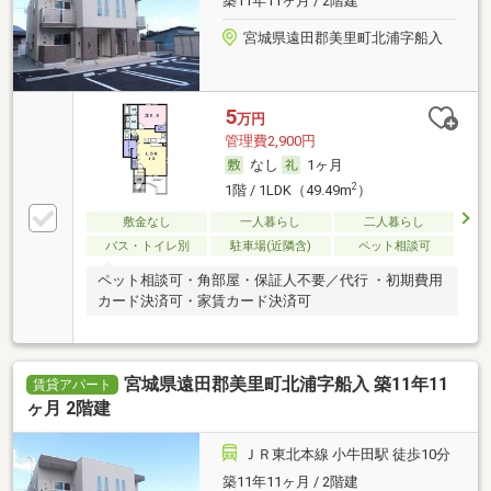
築11年11ヶ月 / 2階建
宮城県遠田郡美里町北浦字船入
5
万円
管理費2,900円
なし
1ヶ月
2
1階 / 1LDK（49.49m
）
敷金なし
一人暮らし
二人暮らし
バス・トイレ別
駐車場(近隣含)
ペット相談可
ペット相談可・角部屋・保証人不要／代行 ・初期費用
カード決済可・家賃カード決済可
宮城県遠田郡美里町北浦字船入 築11年11
賃貸アパート
ヶ月 2階建
ＪＲ東北本線 小牛田駅 徒歩10分
築11年11ヶ月 / 2階建