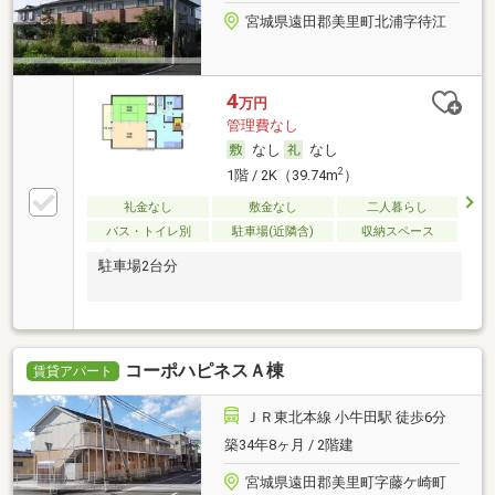
宮城県遠田郡美里町北浦字待江
4
万円
管理費なし
なし
なし
2
1階 / 2K（39.74m
）
礼金なし
敷金なし
二人暮らし
バス・トイレ別
駐車場(近隣含)
収納スペース
駐車場2台分
コーポハピネスＡ棟
賃貸アパート
ＪＲ東北本線 小牛田駅 徒歩6分
築34年8ヶ月 / 2階建
宮城県遠田郡美里町字藤ケ崎町