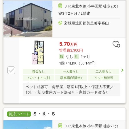
ＪＲ東北本線 小牛田駅 徒歩20分
築3年2ヶ月 / 2階建
宮城県遠田郡美里町字峯山
5.70
万円
管理費2,300円
なし
1ヶ月
2
1階 / 1LDK（50.14m
）
敷金なし
一人暮らし
二人暮らし
バス・トイレ別
駐車場(近隣含)
ペット相談可
ペット相談可・角部屋・浴室1坪以上・保証人不要／
代行 ・初期費用カード決済可・家賃カード決済可
Ｓ・Ｋ・Ｓ
賃貸アパート
ＪＲ東北本線 小牛田駅 徒歩21分