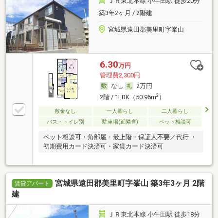
ＪＲ東北本線 小牛田駅 徒歩20分
築3年2ヶ月 / 2階建
宮城県遠田郡美里町字峯山
6.30
万円
管理費2,300円
なし
2万円
2
2階 / 1LDK（50.96m
）
敷金なし
一人暮らし
二人暮らし
バス・トイレ別
駐車場(近隣含)
ペット相談可
ペット相談可・角部屋・最上階・保証人不要／代行 ・
初期費用カード決済可・家賃カード決済可
宮城県遠田郡美里町字峯山 築3年3ヶ月 2階
賃貸アパート
建
ＪＲ東北本線 小牛田駅 徒歩18分