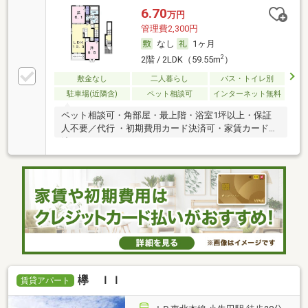
6.70
万円
管理費2,300円
なし
1ヶ月
2
2階 / 2LDK（59.55m
）
敷金なし
二人暮らし
バス・トイレ別
駐車場(近隣含)
ペット相談可
インターネット無料
ペット相談可・角部屋・最上階・浴室1坪以上・保証
人不要／代行 ・初期費用カード決済可・家賃カード決
済可
欅 ＩＩ
賃貸アパート