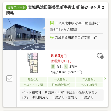
宮城県遠田郡美里町字素山町 築2年8ヶ月 2
賃貸アパート
階建
ＪＲ東北本線 小牛田駅 徒歩6分
築2年8ヶ月 / 2階建
宮城県遠田郡美里町字素山町
5.60
万円
管理費2,900円
なし
2万円
2
1階 / 1LDK（50.01m
）
敷金なし
一人暮らし
二人暮らし
バス・トイレ別
駐車場(近隣含)
ペット相談可
ペット相談可・角部屋・浴室1坪以上・保証人不要／
代行 ・初期費用カード決済可・家賃カード決済可