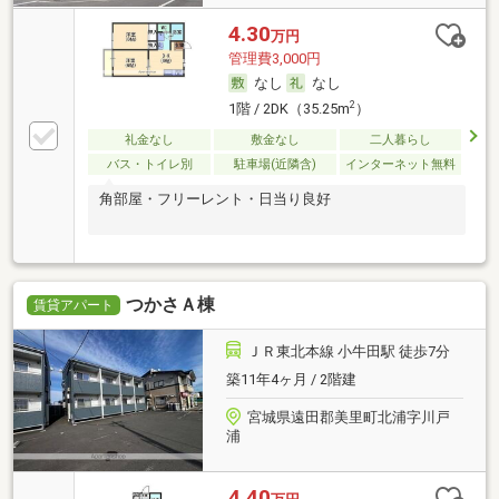
4.30
万円
管理費3,000円
なし
なし
2
1階 / 2DK（35.25m
）
礼金なし
敷金なし
二人暮らし
バス・トイレ別
駐車場(近隣含)
インターネット無料
角部屋・フリーレント・日当り良好
つかさＡ棟
賃貸アパート
ＪＲ東北本線 小牛田駅 徒歩7分
築11年4ヶ月 / 2階建
宮城県遠田郡美里町北浦字川戸
浦
4.40