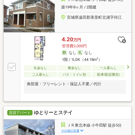
築19年8ヶ月 / 2階建
宮城県遠田郡美里町北浦字待江
4.20
万円
管理費3,000円
なし
なし
2
1階 / 1LDK（44.18m
）
礼金なし
敷金なし
一人暮らし
二人暮らし
バス・トイレ別
駐車場(近隣含)
角部屋・フリーレント・保証人不要／代行
ゆとりーとステイ
賃貸アパート
ＪＲ東北本線 小牛田駅 徒歩5分
その他の交通