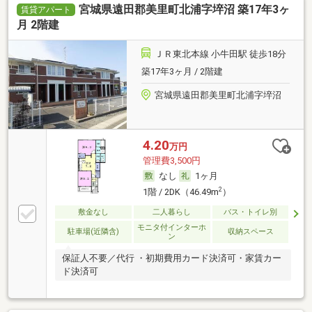
宮城県遠田郡美里町北浦字埣沼 築17年3ヶ
賃貸アパート
月 2階建
ＪＲ東北本線 小牛田駅 徒歩18分
築17年3ヶ月 / 2階建
宮城県遠田郡美里町北浦字埣沼
4.20
万円
管理費3,500円
なし
1ヶ月
2
1階 / 2DK（46.49m
）
敷金なし
二人暮らし
バス・トイレ別
モニタ付インターホ
駐車場(近隣含)
収納スペース
ン
保証人不要／代行 ・初期費用カード決済可・家賃カー
ド決済可