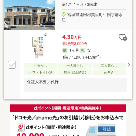
築17年1ヶ月 / 2階建
宮城県遠田郡美里町牛飼字清水
江
4.30
万円
管理費3,000円
1ヶ月
なし
2
1階 / 1LDK（44.53m
）
礼金なし
一人暮らし
二人暮らし
バス・トイレ別
駐車場(近隣含)
南向き
保証人不要／代行