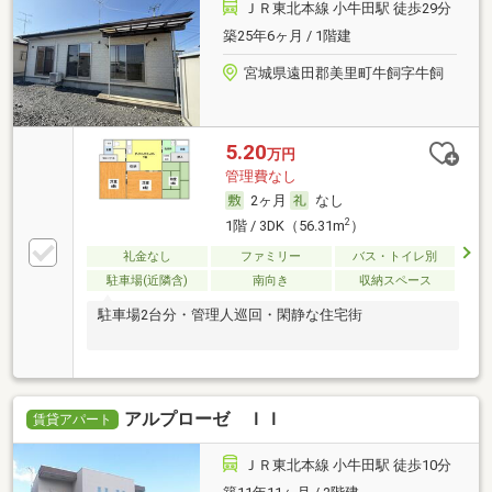
ＪＲ東北本線 小牛田駅 徒歩29分
築25年6ヶ月 / 1階建
宮城県遠田郡美里町牛飼字牛飼
5.20
万円
管理費なし
2ヶ月
なし
2
1階 / 3DK（56.31m
）
礼金なし
ファミリー
バス・トイレ別
駐車場(近隣含)
南向き
収納スペース
駐車場2台分・管理人巡回・閑静な住宅街
アルプローゼ ＩＩ
賃貸アパート
ＪＲ東北本線 小牛田駅 徒歩10分