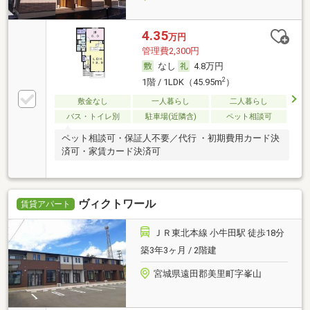
4.35
万円
管理費2,300円
なし
4.8万円
2
1階 / 1LDK（45.95m
）
敷金なし
一人暮らし
二人暮らし
バス・トイレ別
駐車場(近隣含)
ペット相談可
ペット相談可・保証人不要／代行 ・初期費用カード決
済可・家賃カード決済可
ヴィクトワール
賃貸アパート
ＪＲ東北本線 小牛田駅 徒歩18分
築3年3ヶ月 / 2階建
宮城県遠田郡美里町字峯山