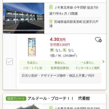
ＪＲ東北本線 小牛田駅 徒歩7分
築11年4ヶ月 / 2階建
宮城県遠田郡美里町北浦字川戸
浦
4.30
万円
管理費3,000円
なし
なし
2
1階 / 1K（29.08m
）
礼金なし
敷金なし
一人暮らし
バス・トイレ別
駐車場(近隣含)
インターネット無料
日当り良好・デザイナーズ物件・保証人不要／代行
アルドール・ブローテＩＩ 弐番館
賃貸アパート
ＪＲ東北本線 小牛田駅 徒歩15分