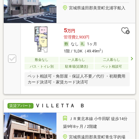
宮城県遠田郡美里町北浦字船入
5
万円
管理費2,900円
なし
1ヶ月
2
1階 / 1LDK（49.49m
）
敷金なし
一人暮らし
二人暮らし
バス・トイレ別
駐車場(近隣含)
ペット相談可
ペット相談可・角部屋・保証人不要／代行 ・初期費用
カード決済可・家賃カード決済可
ＶＩＬＬＥＴＴＡ Ｂ
賃貸アパート
ＪＲ東北本線 小牛田駅 徒歩14分
築9年8ヶ月 / 2階建
宮城県遠田郡美里町青生字的場