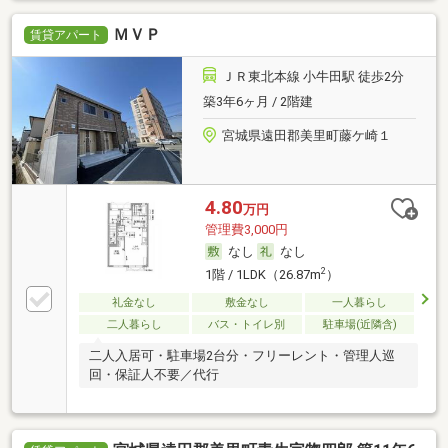
ＭＶＰ
賃貸アパート
ＪＲ東北本線 小牛田駅 徒歩2分
築3年6ヶ月 / 2階建
宮城県遠田郡美里町藤ケ崎１
4.80
万円
管理費3,000円
なし
なし
2
1階 / 1LDK（26.87m
）
礼金なし
敷金なし
一人暮らし
二人暮らし
バス・トイレ別
駐車場(近隣含)
二人入居可・駐車場2台分・フリーレント・管理人巡
回・保証人不要／代行