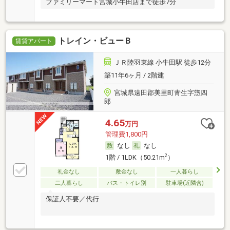
ファミリーマート宮城小牛田店まで徒歩7分
トレイン・ビューＢ
賃貸アパート
ＪＲ陸羽東線 小牛田駅 徒歩12分
築11年6ヶ月 / 2階建
宮城県遠田郡美里町青生字惣四
郎
4.65
万円
管理費1,800円
なし
なし
2
1階 / 1LDK（50.21m
）
礼金なし
敷金なし
一人暮らし
二人暮らし
バス・トイレ別
駐車場(近隣含)
保証人不要／代行