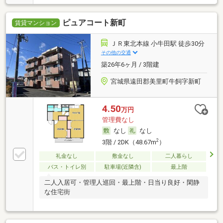
ピュアコート新町
賃貸マンション
ＪＲ東北本線 小牛田駅 徒歩30分
その他の交通
築26年6ヶ月 / 3階建
宮城県遠田郡美里町牛飼字新町
4.50
万円
管理費なし
なし
なし
2
3階 / 2DK（48.67m
）
礼金なし
敷金なし
二人暮らし
バス・トイレ別
駐車場(近隣含)
最上階
二人入居可・管理人巡回・最上階・日当り良好・閑静
な住宅街