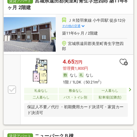
宮城県遠田郡美里町青生字惣四郎 築11年6
賃貸アパート
ヶ月 2階建
ＪＲ陸羽東線 小牛田駅 徒歩12分
その他の交通
築11年6ヶ月 / 2階建
宮城県遠田郡美里町青生字惣四
郎
4.65
万円
管理費1,800円
なし
なし
2
1階 / 1LDK（50.21m
）
礼金なし
敷金なし
一人暮らし
二人暮らし
バス・トイレ別
駐車場(近隣含)
保証人不要／代行 ・初期費用カード決済可・家賃カー
ド決済可
ニューパークＢ棟
賃貸アパート