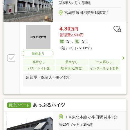
築6年6ヶ月 / 2階建
宮城県遠田郡美里町駅東１
4.30
万円
管理費2,500円
なし
なし
2
1階 / 1K（26.08m
）
動画あり
礼金なし
敷金なし
一人暮らし
バス・トイレ別
駐車場(近隣含)
インターネット無料
角部屋・保証人不要／代行
あっぷるハイツ
賃貸アパート
ＪＲ東北本線 小牛田駅 徒歩3分
築25年7ヶ月 / 2階建