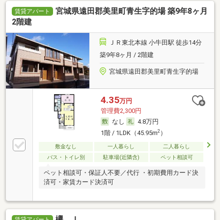
宮城県遠田郡美里町青生字的場 築9年8ヶ月
賃貸アパート
2階建
ＪＲ東北本線 小牛田駅 徒歩14分
築9年8ヶ月 / 2階建
宮城県遠田郡美里町青生字的場
4.35
万円
管理費2,300円
なし
4.8万円
2
1階 / 1LDK（45.95m
）
敷金なし
一人暮らし
二人暮らし
バス・トイレ別
駐車場(近隣含)
ペット相談可
ペット相談可・保証人不要／代行 ・初期費用カード決
済可・家賃カード決済可
欅 Ｉ
賃貸アパート