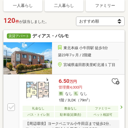
一人暮らし
二人暮らし
ファミリー
120
件
が該当しました。
ディアス・パルモ
賃貸アパート
東北本線 小牛田駅 徒歩5分
築23年7ヶ月 / 2階建
宮城県遠田郡美里町北浦１丁目
6.50
万円
管理費4,000円
なし
なし
2
1階 / 3LDK（79m
）
礼金なし
敷金なし
ファミリー
バス・トイレ別
駐車場(近隣含)
ペット相談可
【周辺環境】ヨークベニマル小牛田店まで徒歩2分、