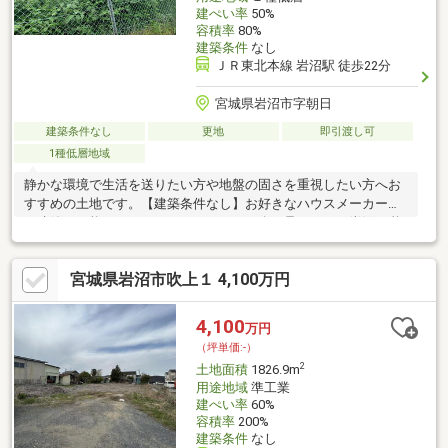
建ぺい率
50%
容積率
80%
建築条件
なし
ＪＲ東北本線 岩沼駅 徒歩22分
宮城県岩沼市字朝日
建築条件なし
更地
即引渡し可
1種低層地域
静かな環境で生活を送りたい方や地盤の固さを重視したい方へお
すすめの土地です。【建築条件なし】お好きなハウスメーカーで
の建築が可能です！ハウスメーカーの紹介を承ります。岩沼の憩
いの「朝日山公園」や学校が近くにあります。お子さま世代ファ
ミリーにもおすすめの土地です。
宮城県岩沼市吹上１ 4,100万円
4,100
万円
（坪単価:-）
2
土地面積
1826.9m
用途地域
準工業
建ぺい率
60%
容積率
200%
建築条件
なし