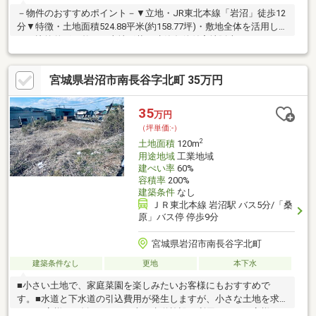
－物件のおすすめポイント－▼立地・JR東北本線「岩沼」徒歩12
分▼特徴・土地面積524.88平米(約158.77坪)・敷地全体を活用しや
すい比較的形の整った土地形状・建築条件付宅地販売ではありま
せん・お好きなハウスメーカー等で建築可能・現況古家有、詳細
はお問い合わせください▼周辺環境・岩沼郵便局 徒歩4分(約
宮城県岩沼市南長谷字北町 35万円
280m)・岩沼市立岩沼小学校 徒歩6分(約450m)・総合南東北病院
徒歩10分(約730m)※容積率は前面道路幅員により160%に制限■ ご
希望の住まい探しをお手伝いします ━━━━━・・・物件の詳
35
万円
細・ご相談はお気軽にお問い合わせください。
（坪単価:-）
2
土地面積
120m
用途地域
工業地域
建ぺい率
60%
容積率
200%
建築条件
なし
ＪＲ東北本線 岩沼駅 バス5分/「桑
原」バス停 停歩9分
宮城県岩沼市南長谷字北町
建築条件なし
更地
本下水
■小さい土地で、家庭菜園を楽しみたいお客様にもおすすめで
す。■水道と下水道の引込費用が発生しますが、小さな土地を求
めるお客様にお勧めです。■上下水道施設を利用しないお客様に