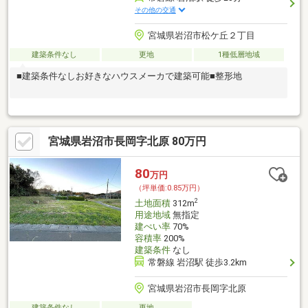
その他の交通
宮城県岩沼市松ケ丘２丁目
建築条件なし
更地
1種低層地域
■建築条件なしお好きなハウスメーカで建築可能■整形地
宮城県岩沼市長岡字北原 80万円
80
万円
（坪単価:0.85万円）
2
土地面積
312m
用途地域
無指定
建ぺい率
70%
容積率
200%
建築条件
なし
常磐線 岩沼駅 徒歩3.2km
宮城県岩沼市長岡字北原
建築条件なし
更地