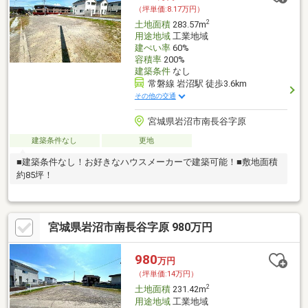
（坪単価:8.17万円）
2
土地面積
283.57m
用途地域
工業地域
建ぺい率
60%
容積率
200%
建築条件
なし
常磐線 岩沼駅 徒歩3.6km
その他の交通
宮城県岩沼市南長谷字原
建築条件なし
更地
■建築条件なし！お好きなハウスメーカーで建築可能！■敷地面積
約85坪！
宮城県岩沼市南長谷字原 980万円
980
万円
（坪単価:14万円）
2
土地面積
231.42m
用途地域
工業地域