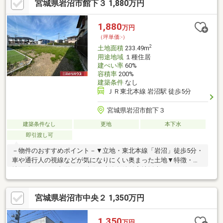
宮城県岩沼市館下３ 1,880万円
1,880
万円
（坪単価:-）
2
土地面積
233.49m
用途地域
１種住居
建ぺい率
60%
容積率
200%
建築条件
なし
ＪＲ東北本線 岩沼駅 徒歩5分
宮城県岩沼市館下３
建築条件なし
更地
本下水
即引渡し可
－物件のおすすめポイント－▼立地・東北本線「岩沼」徒歩5分・
車や通行人の視線などが気になりにくい奥まった土地▼特徴・土
地面積233.49平米(約70.63坪)・建築条件付宅地販売ではありませ
ん・お好きなハウスメーカー等で建築可能・現況更地につき、設
計プラン確定後はスムーズに建築へ移行可能・即引渡し可能(残金
宮城県岩沼市中央２ 1,350万円
精算後)▼周辺環境・岩沼市立岩沼小学校 徒歩6分(約470m)・岩沼
市立岩沼北中学校 徒歩9分(約720m)・中央児童遊園 徒歩4分(約
270m)■ ご希望の住まい探しをお手伝いします ━━━━━・・・
1,350
万円