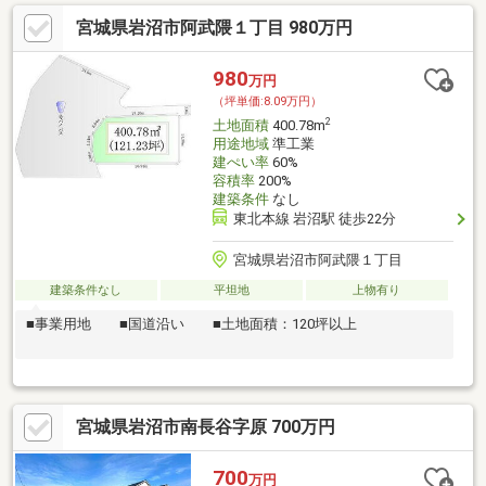
宮城県岩沼市阿武隈１丁目 980万円
980
万円
（坪単価:8.09万円）
2
土地面積
400.78m
用途地域
準工業
建ぺい率
60%
容積率
200%
建築条件
なし
東北本線 岩沼駅 徒歩22分
宮城県岩沼市阿武隈１丁目
建築条件なし
平坦地
上物有り
■事業用地 ■国道沿い ■土地面積：120坪以上
宮城県岩沼市南長谷字原 700万円
700
万円