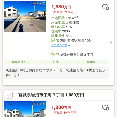
1,880
万円
（坪単価:39.74万円）
2
土地面積
156.4m
用途地域
１種住居
建ぺい率
60%
容積率
200%
建築条件
なし
常磐線 岩沼駅 徒歩15分
その他の交通
宮城県岩沼市栄町３丁目
建築条件なし
更地
南道路
■建築条件なしお好きなハウスメーカーで建築可能！■駅まで徒歩
約15分！
宮城県岩沼市栄町３丁目 1,880万円
1,880
万円
（坪単価:39.74万円）