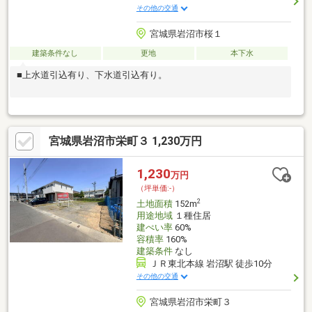
その他の交通
宮城県岩沼市桜１
建築条件なし
更地
本下水
■上水道引込有り、下水道引込有り。
宮城県岩沼市栄町３ 1,230万円
1,230
万円
（坪単価:-）
2
土地面積
152m
用途地域
１種住居
建ぺい率
60%
容積率
160%
建築条件
なし
ＪＲ東北本線 岩沼駅 徒歩10分
その他の交通
宮城県岩沼市栄町３