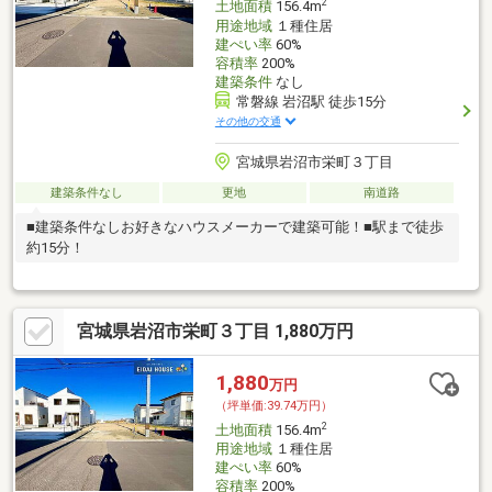
2
土地面積
156.4m
用途地域
１種住居
建ぺい率
60%
容積率
200%
建築条件
なし
常磐線 岩沼駅 徒歩15分
その他の交通
宮城県岩沼市栄町３丁目
建築条件なし
更地
南道路
■建築条件なしお好きなハウスメーカーで建築可能！■駅まで徒歩
約15分！
宮城県岩沼市栄町３丁目 1,880万円
1,880
万円
（坪単価:39.74万円）
2
土地面積
156.4m
用途地域
１種住居
建ぺい率
60%
容積率
200%