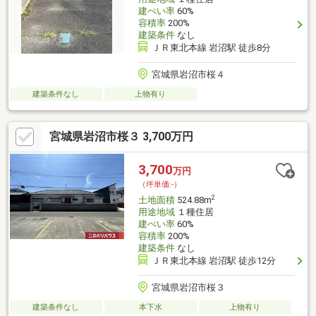
建ぺい率
60%
容積率
200%
建築条件
なし
ＪＲ東北本線 岩沼駅 徒歩8分
宮城県岩沼市桜４
建築条件なし
上物有り
宮城県岩沼市桜３ 3,700万円
3,700
万円
（坪単価:-）
2
土地面積
524.88m
用途地域
１種住居
建ぺい率
60%
容積率
200%
建築条件
なし
ＪＲ東北本線 岩沼駅 徒歩12分
宮城県岩沼市桜３
建築条件なし
本下水
上物有り