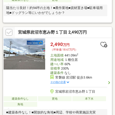
陽当たり良好！約94坪の土地！■農作業地■資材置き場■駐車場用
地■ドッグラン等にいかがでしょうか？
宮城県岩沼市恵み野１丁目 2,490万円
2,490
万円
（坪単価:18.67万円）
2
土地面積
441.09m
用途地域
１種住居
建ぺい率
60%
容積率
200%
建築条件
なし
常磐線 岩沼駅 徒歩3.6km
その他の交通
宮城県岩沼市恵み野１丁目
建築条件なし
更地
本下水
角地
■建築条件なし！■開放的な角地■周辺、学校や商業施設充実