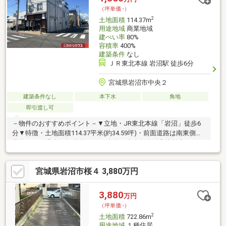
物件の詳細・ご相談はお気軽にお問い合わせください。
（坪単価:-）
2
土地面積
114.37m
用途地域
商業地域
建ぺい率
80%
容積率
400%
建築条件
なし
ＪＲ東北本線 岩沼駅 徒歩6分
宮城県岩沼市中央２
建築条件なし
本下水
角地
即引渡し可
－物件のおすすめポイント－▼立地・JR東北本線「岩沼」徒歩6
分▼特徴・土地面積114.37平米(約34.59坪)・前面道路は南東側幅
員約8.0m、北東側幅員約7.3mの公道・建築条件付宅地販売ではな
いため、お好みの工務店等で建築可能▼周辺環境・岩沼市立岩沼
小学校 徒歩4分(約300m)※一部都市計画道路区域内(計画決定)【公
宮城県岩沼市桜４ 3,880万円
拡法届出要】※上水道 前面道路配管有、敷地内引込有 ガス 前面
道路配管無、敷地内引込無 下水道 前面道路配管有、敷地内引込
無■ ご希望の住まい探しをお手伝いします ━━━━━・・・物件
3,880
万円
の詳細・ご相談はお気軽にお問い合わせください。
（坪単価:-）
2
土地面積
722.86m
用途地域
１種住居