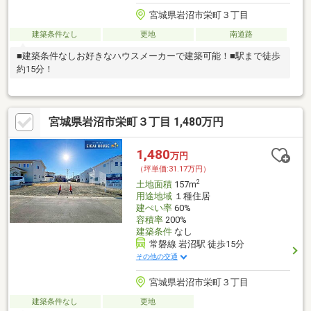
宮城県岩沼市栄町３丁目
建築条件なし
更地
南道路
■建築条件なしお好きなハウスメーカーで建築可能！■駅まで徒歩
約15分！
宮城県岩沼市栄町３丁目 1,480万円
1,480
万円
（坪単価:31.17万円）
2
土地面積
157m
用途地域
１種住居
建ぺい率
60%
容積率
200%
建築条件
なし
常磐線 岩沼駅 徒歩15分
その他の交通
宮城県岩沼市栄町３丁目
建築条件なし
更地