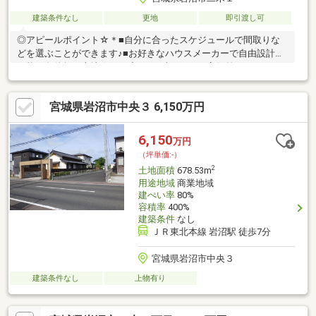
建築条件なし
更地
即引渡し可
◎アピールポイント☆＊■自分に合ったスケジュールで間取りな
どを選ぶことができます♪■お好きなハウスメーカーで自由設計が
可能な条件無し土地☆。■プランの練りやすい高低差のないキレ
イな整形地 :)■岩沼駅まで徒歩8分！多方面への通勤・通学も便利
な環境です＊+■建築プランのご相談もお気軽にお問合せください
宮城県岩沼市中央３ 6,150万円
♪◎周辺環境☆＊・岩沼小学校：徒歩6分・岩沼中学校：徒歩13
分・セブンイレブン二木2丁目店：徒歩3分・ヨークベニマル岩沼
西店：徒歩10分◎お問い合わせについて☆・当日のご予約も可
6,150
万円
能！お気軽にお電話下さい♪・ご来店・メールでのご相談、資料請
（坪単価:-）
求も大歓迎☆
2
土地面積
678.53m
用途地域
商業地域
建ぺい率
80%
容積率
400%
建築条件
なし
ＪＲ東北本線 岩沼駅 徒歩7分
宮城県岩沼市中央３
建築条件なし
上物有り