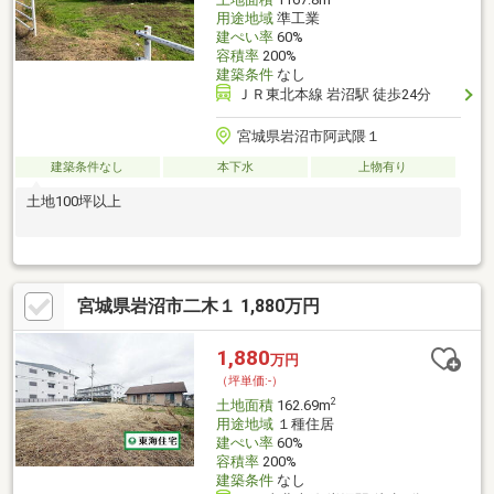
用途地域
準工業
建ぺい率
60%
容積率
200%
建築条件
なし
ＪＲ東北本線 岩沼駅 徒歩24分
宮城県岩沼市阿武隈１
建築条件なし
本下水
上物有り
土地100坪以上
宮城県岩沼市二木１ 1,880万円
1,880
万円
（坪単価:-）
2
土地面積
162.69m
用途地域
１種住居
建ぺい率
60%
容積率
200%
建築条件
なし