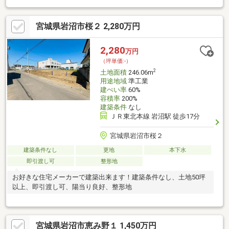
もおすすめです。
宮城県岩沼市桜２ 2,280万円
2,280
万円
（坪単価:-）
2
土地面積
246.06m
用途地域
準工業
建ぺい率
60%
容積率
200%
建築条件
なし
ＪＲ東北本線 岩沼駅 徒歩17分
宮城県岩沼市桜２
建築条件なし
更地
本下水
即引渡し可
整形地
お好きな住宅メーカーで建築出来ます！建築条件なし、土地50坪
以上、即引渡し可、陽当り良好、整形地
宮城県岩沼市恵み野１ 1,450万円