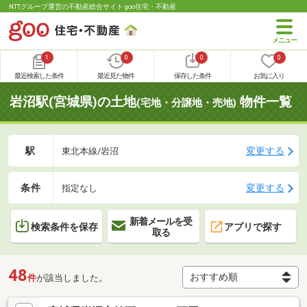
NTTグループ運営の不動産総合サイト goo住宅・不動産
1
0
0
0
最近検索した条件
最近見た物件
保存した条件
お気に入り
岩沼駅(宮城県)の土地
物件一覧
(宅地・分譲地・売地)
駅
変更する
東北本線/岩沼
条件
変更する
指定なし
新着メールを受
検索条件を保存
アプリで探す
取る
48
件
が該当しました。