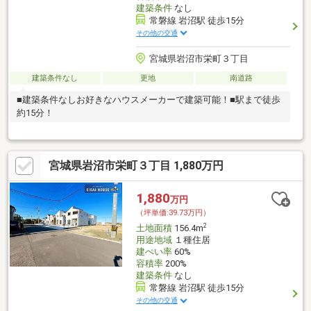
建築条件
なし
常磐線 岩沼駅 徒歩15分
その他の交通
宮城県岩沼市栄町３丁目
建築条件なし
更地
南道路
■建築条件なしお好きなハウスメーカーで建築可能！■駅まで徒歩
約15分！
宮城県岩沼市栄町３丁目 1,880万円
1,880
万円
（坪単価:39.73万円）
2
土地面積
156.4m
用途地域
１種住居
建ぺい率
60%
容積率
200%
建築条件
なし
常磐線 岩沼駅 徒歩15分
その他の交通