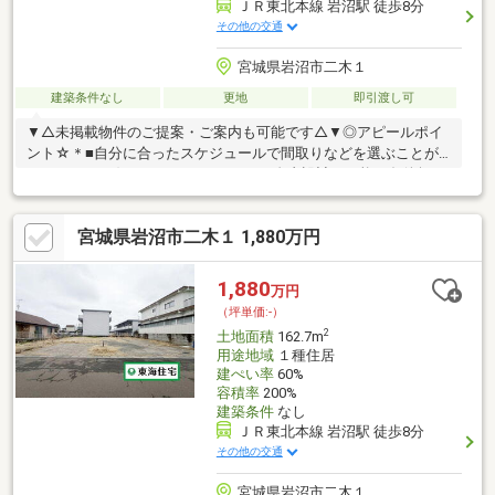
ＪＲ東北本線 岩沼駅 徒歩8分
その他の交通
宮城県岩沼市二木１
建築条件なし
更地
即引渡し可
▼△未掲載物件のご提案・ご案内も可能です△▼◎アピールポイ
ント☆＊■自分に合ったスケジュールで間取りなどを選ぶことが
できます♪■お好きなハウスメーカーで自由設計が可能な条件無し
土地☆。■プランの練りやすい高低差のないキレイな整形地:)■岩
沼駅まで徒歩8分！多方面への通勤・通学も便利な環境です＊+■
宮城県岩沼市二木１ 1,880万円
建築プランのご相談もお気軽にお問合せください♪◎周辺環境☆
＊・岩沼小学校：徒歩6分・セブンイレブン二木2丁目店：徒歩3
分・ヨークベニマル岩沼西店：徒歩10分◎お問い合わせについて
1,880
万円
☆・当日のご予約も可能！お気軽にお電話下さい♪・ご来店・メ
（坪単価:-）
ールでのご相談、資料請求も大歓迎☆
2
土地面積
162.7m
用途地域
１種住居
建ぺい率
60%
容積率
200%
建築条件
なし
ＪＲ東北本線 岩沼駅 徒歩8分
その他の交通
宮城県岩沼市二木１