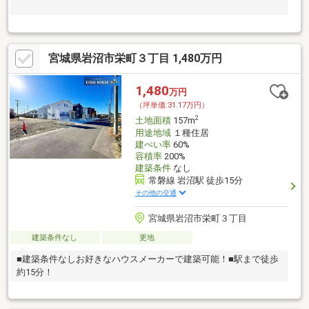
宮城県岩沼市栄町３丁目 1,480万円
1,480
万円
（坪単価:31.17万円）
2
土地面積
157m
用途地域
１種住居
建ぺい率
60%
容積率
200%
建築条件
なし
常磐線 岩沼駅 徒歩15分
その他の交通
宮城県岩沼市栄町３丁目
建築条件なし
更地
■建築条件なしお好きなハウスメーカーで建築可能！■駅まで徒歩
約15分！