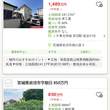
1,480
万円
（坪単価:-）
2
土地面積
241.27m
用途地域
準工業
建ぺい率
60%
容積率
200%
建築条件
なし
ＪＲ東北本線 岩沼駅 徒歩21分
宮城県岩沼市相の原３
建築条件なし
本下水
上物有り
－物件のおすすめポイント－▼立地・前面道路は南東側幅員約6m
私道▼特徴・土地面積241.27平米(約72.98坪)・敷地全体を有効的
に活用しやすい、比較的整った土地形状・建築条件付宅地販売で
はありません・お好きなハウスメーカーや工務店にて建築いただ
けます・現況古家有、詳細はお問い合わせください▼周辺環境・
宮城県岩沼市字朝日 850万円
COOP MIYAGI岩沼店 徒歩3分(約210m)・ファミリーマート岩沼相
の原三丁目店 徒歩1分(約40m)・相の原三丁目公園 徒歩4分(約
290m)■ ご希望の住まい探しをお手伝いします ━━━━━・・・
850
万円
物件の詳細・ご相談はお気軽にお問い合わせください。
（坪単価:-）
2
土地面積
666m
用途地域
１種低層