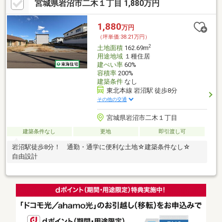
宮城県岩沼市二木１丁目 1,880万円
1,880
万円
（坪単価:38.21万円）
2
土地面積
162.69m
用途地域
１種住居
建ぺい率
60%
容積率
200%
建築条件
なし
東北本線 岩沼駅 徒歩8分
その他の交通
宮城県岩沼市二木１丁目
建築条件なし
更地
即引渡し可
岩沼駅徒歩8分！ 通勤・通学に便利な土地☆建築条件なし☆
自由設計