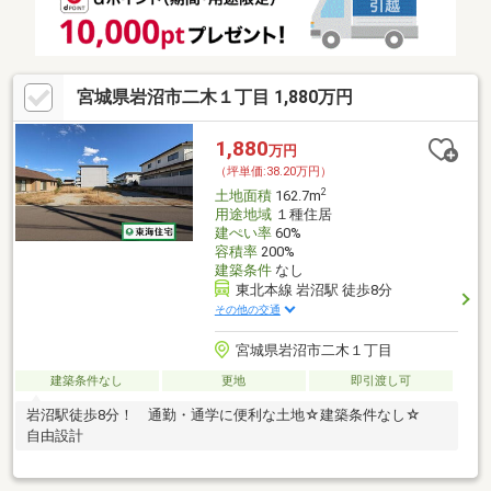
宮城県岩沼市二木１丁目 1,880万円
1,880
万円
（坪単価:38.20万円）
2
土地面積
162.7m
用途地域
１種住居
建ぺい率
60%
容積率
200%
建築条件
なし
東北本線 岩沼駅 徒歩8分
その他の交通
宮城県岩沼市二木１丁目
建築条件なし
更地
即引渡し可
岩沼駅徒歩8分！ 通勤・通学に便利な土地☆建築条件なし☆
自由設計