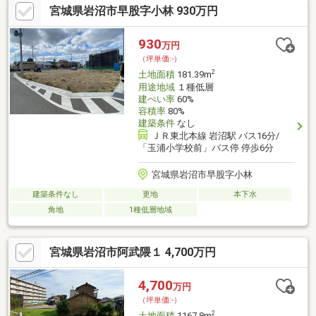
宮城県岩沼市早股字小林 930万円
930
万円
（坪単価:-）
2
土地面積
181.39m
用途地域
１種低層
建ぺい率
60%
容積率
80%
建築条件
なし
ＪＲ東北本線 岩沼駅 バス16分/
「玉浦小学校前」バス停 停歩6分
宮城県岩沼市早股字小林
建築条件なし
更地
本下水
角地
1種低層地域
宮城県岩沼市阿武隈１ 4,700万円
4,700
万円
（坪単価:-）
2
土地面積
1167.8m