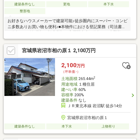
建築条件なし
更地
本下水
整形地
お好きなハウスメーカーで建築可能♪徒歩圏内にスーパー・コンビ
ニ多数ありお買い物も便利♪■本物件における登記業務（司法書士
に依頼する移転登記・設定登記、家屋調査士に依頼する表題登
記）、及び外構工事は、売主指定業者に依頼するものとします。
■本物件の新規水道加入金等の費用は買主負担となります。■本物
宮城県岩沼市相の原１ 2,100万円
件東側には、ＪＲ東日本の線路があります。建築等を行う場合は
事前協議が必要となります。
2,100
万円
（坪単価:-）
2
土地面積
265.44m
用途地域
１種住居
建ぺい率
60%
容積率
200%
建築条件
なし
ＪＲ東北本線 岩沼駅 徒歩14分
宮城県岩沼市相の原１
建築条件なし
本下水
上物有り