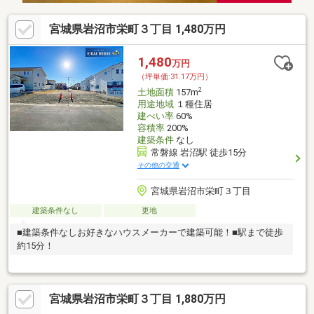
宮城県岩沼市栄町３丁目 1,480万円
1,480
万円
（坪単価:31.17万円）
2
土地面積
157m
用途地域
１種住居
建ぺい率
60%
容積率
200%
建築条件
なし
常磐線 岩沼駅 徒歩15分
その他の交通
宮城県岩沼市栄町３丁目
建築条件なし
更地
■建築条件なしお好きなハウスメーカーで建築可能！■駅まで徒歩
約15分！
宮城県岩沼市栄町３丁目 1,880万円