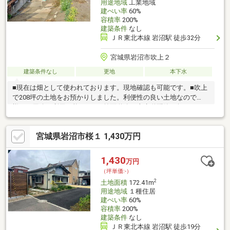
用途地域
工業地域
建ぺい率
60%
容積率
200%
建築条件
なし
ＪＲ東北本線 岩沼駅 徒歩32分
宮城県岩沼市吹上２
建築条件なし
更地
本下水
■現在は畑として使われております。現地確認も可能です。■吹上
で208坪の土地をお預かりしました。利便性の良い土地なので
様々な用途で利用可能です。■前面道路に上水道配管が無いた
め、本管からの引き込みは買主様負担となります。
宮城県岩沼市桜１ 1,430万円
1,430
万円
（坪単価:-）
2
土地面積
172.41m
用途地域
１種住居
建ぺい率
60%
容積率
200%
建築条件
なし
ＪＲ東北本線 岩沼駅 徒歩19分