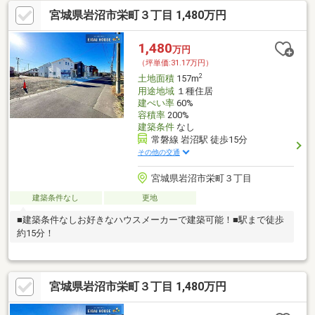
宮城県岩沼市栄町３丁目 1,480万円
1,480
万円
（坪単価:31.17万円）
2
土地面積
157m
用途地域
１種住居
建ぺい率
60%
容積率
200%
建築条件
なし
常磐線 岩沼駅 徒歩15分
その他の交通
宮城県岩沼市栄町３丁目
建築条件なし
更地
■建築条件なしお好きなハウスメーカーで建築可能！■駅まで徒歩
約15分！
宮城県岩沼市栄町３丁目 1,480万円