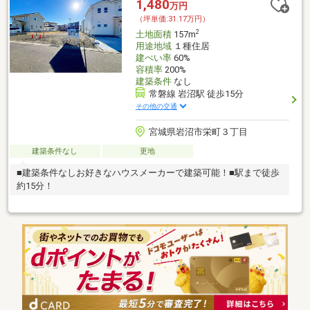
1,480
万円
（坪単価:31.17万円）
2
土地面積
157m
用途地域
１種住居
建ぺい率
60%
容積率
200%
建築条件
なし
常磐線 岩沼駅 徒歩15分
その他の交通
宮城県岩沼市栄町３丁目
建築条件なし
更地
■建築条件なしお好きなハウスメーカーで建築可能！■駅まで徒歩
約15分！