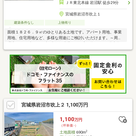
ＪＲ東北本線 岩沼駅 徒歩29分
宮城県岩沼市吹上１
建築条件なし
上物有り
面積１８２６．９㎡のゆとりある土地です。アパート用地、事業
用地、住宅用地など、多様な用途にご検討いただけます。～周辺
環境～・セブンイレブン岩沼阿武隈２丁目店 約290ｍ 徒歩約4
分・岩沼市立岩沼南小学校 約820ｍ 徒歩約11分・岩沼市立岩
沼中学校 約1005ｍ 徒歩約13分 現況：倉庫有。※現況と相違す
る場合は現況優先とします。
宮城県岩沼市吹上２ 1,100万円
1,100
万円
（坪単価:-）
2
土地面積
690m