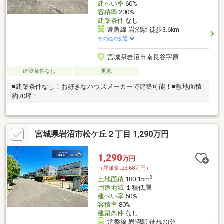
建ぺい率
60%
容積率
200%
建築条件
なし
常磐線 岩沼駅 徒歩3.6km
その他の交通
宮城県岩沼市南長谷字原
建築条件なし
更地
■建築条件なし！お好きなハウスメーカーで建築可能！■敷地面積
約70坪！
宮城県岩沼市松ケ丘２丁目 1,290万円
1,290
万円
（坪単価:23.68万円）
2
土地面積
180.15m
用途地域
１種低層
建ぺい率
50%
容積率
80%
建築条件
なし
常磐線 岩沼駅 徒歩23分