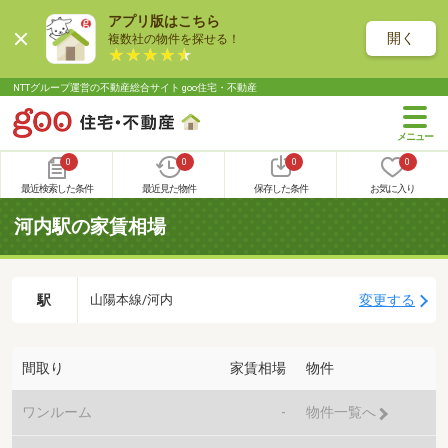
アプリ版はこちら
開く
複数社の物件を探せる！
NTTグループ運営の不動産総合サイト goo住宅・不動産
0
0
0
0
最近検索した条件
最近見た物件
保存した条件
お気に入り
河内駅の家賃相場
駅
変更する
山陽本線/河内
間取り
家賃相場
物件
ワンルーム
-
物件一覧へ