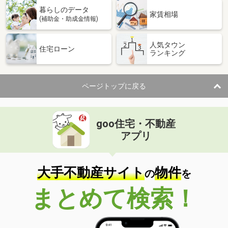
暮らしのデータ
家賃相場
(補助金・助成金情報)
人気タウン
住宅ローン
ランキング
ページトップに戻る
goo住宅・不動産
アプリ
大手不動産サイト
物件
の
を
まとめて検索！