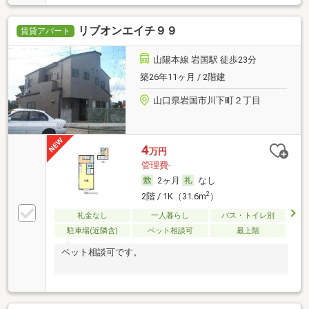
リブオンエイチ９９
賃貸アパート
山陽本線 岩国駅 徒歩23分
築26年11ヶ月 / 2階建
山口県岩国市川下町２丁目
4
万円
管理費-
2ヶ月
なし
2
2階 / 1K（31.6m
）
礼金なし
一人暮らし
バス・トイレ別
駐車場(近隣含)
ペット相談可
最上階
ペット相談可です。