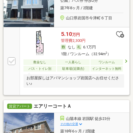
公園」バス停 停歩2分
築7年8ヶ月 / 2階建
山口県岩国市今津町６丁目
5.10
万円
管理費2,300円
なし
6.1万円
2
1階 / ワンルーム（32.94m
）
敷金なし
一人暮らし
ワンルーム
バス・トイレ別
駐車場(近隣含)
インターネット無料
お部屋探しはアパマンショップ岩国店へお任せくださ
い♪
エアリーコートＡ
賃貸アパート
山陽本線 岩国駅 徒歩23分
その他の交通
築18年6ヶ月 / 2階建