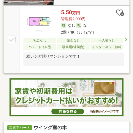
5.50
万円
管理費2,000円
なし
なし
2
2階 / 1K（33.12m
）
礼金なし
敷金なし
一人暮らし
バス・トイレ別
駐車場(近隣含)
インターネット無料
総レンガ貼りマンションです！
ウイング室の木
賃貸アパート