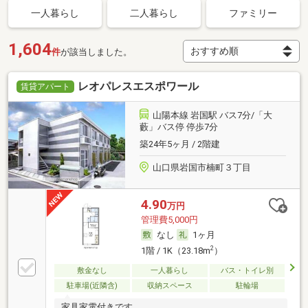
一人暮らし
二人暮らし
ファミリー
1,604
件
が該当しました。
レオパレスエスポワール
賃貸アパート
山陽本線 岩国駅 バス7分/「大
藪」バス停 停歩7分
築24年5ヶ月 / 2階建
山口県岩国市楠町３丁目
4.90
万円
管理費5,000円
なし
1ヶ月
2
1階 / 1K（23.18m
）
敷金なし
一人暮らし
バス・トイレ別
駐車場(近隣含)
収納スペース
駐輪場
家具家電付きです。