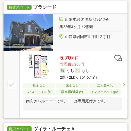
プラシード
賃貸アパート
山陽本線 岩国駅 徒歩17分
築22年3ヶ月 / 2階建
山口県岩国市川下町２丁目
5.70
万円
管理費3,200円
なし
なし
2
2階 / 2LDK（51.67m
）
礼金なし
敷金なし
二人暮らし
バス・トイレ別
駐車場(近隣含)
インターネット無料
南向きバルコニーです。1Ｆは専用庭付きです。
ヴィラ・ルーチェＡ
賃貸アパート