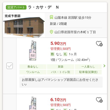
ラ・カサ・デ Ｎ
賃貸アパート
山陽本線 岩国駅 徒歩15分
新築 / 2階建
山口県岩国市室の木町１丁目
5.90
万円
管理費3,500円
なし
1ヶ月
2
1階 / ワンルーム（32.43m
）
敷金なし
新築
一人暮らし
ワンルーム
バス・トイレ別
駐車場(近隣含)
お部屋探しはアパマンショップ岩国店にお任せくださ
い♪
6.10
万円
管理費3,500円