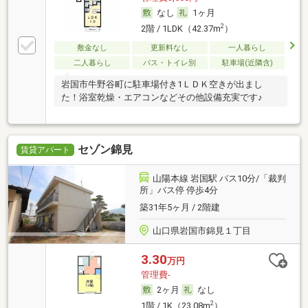
なし
1ヶ月
2
2階 / 1LDK（42.37m
）
敷金なし
更新料なし
一人暮らし
二人暮らし
バス・トイレ別
駐車場(近隣含)
岩国市牛野谷町に駐車場付き1ＬＤＫ空きが出まし
た！浴室乾燥・エアコンなどその他設備充実です♪
セゾン錦見
賃貸アパート
山陽本線 岩国駅 バス10分/「裁判
所」バス停 停歩4分
築31年5ヶ月 / 2階建
山口県岩国市錦見１丁目
3.30
万円
管理費-
2ヶ月
なし
2
1階 / 1K（23.08m
）