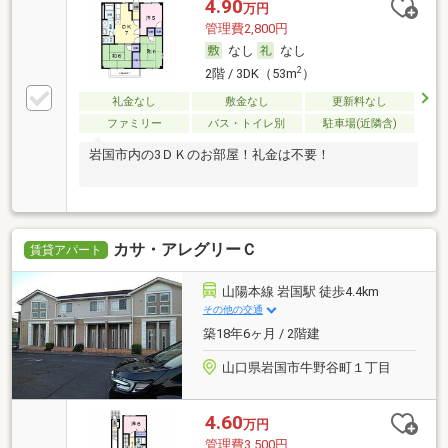
4.90
万円
管理費2,800円
なし
なし
2
2階 / 3DK（53m
）
礼金なし
敷金なし
更新料なし
ファミリー
バス・トイレ別
駐車場(近隣含)
岩国市内の3ＤＫのお部屋！礼金は不要！
カサ・アレグリーＣ
賃貸アパート
山陽本線 岩国駅 徒歩4.4km
その他の交通
築18年6ヶ月 / 2階建
山口県岩国市牛野谷町１丁目
4.60
万円
管理費3,500円