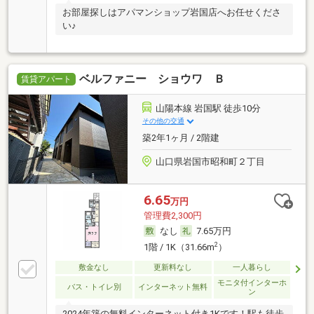
お部屋探しはアパマンショップ岩国店へお任せくださ
い♪
ベルファニー ショウワ Ｂ
賃貸アパート
山陽本線 岩国駅 徒歩10分
その他の交通
築2年1ヶ月 / 2階建
山口県岩国市昭和町２丁目
6.65
万円
管理費2,300円
なし
7.65万円
2
1階 / 1K（31.66m
）
敷金なし
更新料なし
一人暮らし
モニタ付インターホ
バス・トイレ別
インターネット無料
ン
2024年築の無料インターネット付き1Kです！駅も徒歩