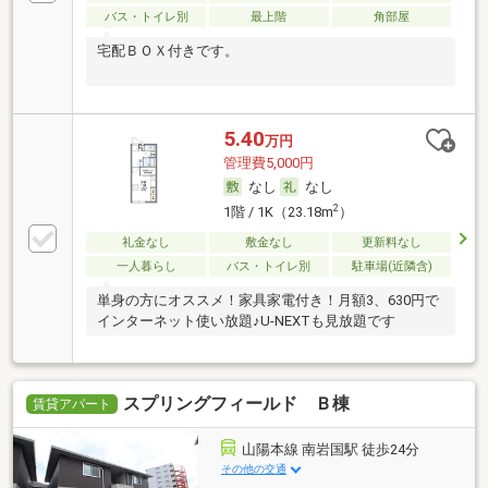
バス・トイレ別
最上階
角部屋
宅配ＢＯＸ付きです。
5.40
万円
管理費5,000円
なし
なし
2
1階 / 1K（23.18m
）
礼金なし
敷金なし
更新料なし
一人暮らし
バス・トイレ別
駐車場(近隣含)
単身の方にオススメ！家具家電付き！月額3、630円で
インターネット使い放題♪U-NEXTも見放題です
スプリングフィールド Ｂ棟
賃貸アパート
山陽本線 南岩国駅 徒歩24分
その他の交通