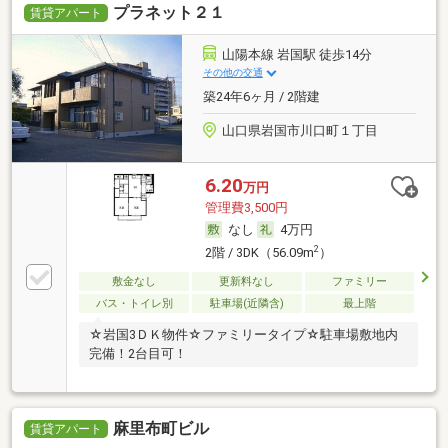
プラネット２１
賃貸アパート
山陽本線 岩国駅 徒歩14分
その他の交通
築24年6ヶ月 / 2階建
山口県岩国市川口町１丁目
6.20
万円
管理費3,500円
なし
4万円
2
2階 / 3DK（56.09m
）
敷金なし
更新料なし
ファミリー
バス・トイレ別
駐車場(近隣含)
最上階
☆岩国3ＤＫ物件☆ファミリータイプ☆駐車場敷地内
完備！2台目可！
麻里布町ビル
賃貸アパート