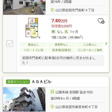
築16年 / 2階建
山口県岩国市門前町４丁目
7.80
万円
管理費5,000円
なし
1ヶ月
2
1階 / 2LDK（59.58m
）
敷金なし
更新料なし
二人暮らし
バス・トイレ別
駐車場(近隣含)
インターネット無料
岩国市門前町に駐車場2台可の物件に空きが出まし
た！
ＡＧＡビル
賃貸マンション
山陽本線 岩国駅 徒歩10分
築29年6ヶ月 / 4階建
山口県岩国市麻里布町６丁目