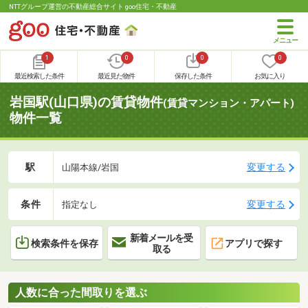
NTTグループ運営の不動産総合サイト goo住宅・不動産
1
0
0
0
最近検索した条件
最近見た物件
保存した条件
お気に入り
岩国駅(山口県)の賃貸物件
(賃貸マンション・アパート)
物件一覧
駅
変更する
山陽本線/岩国
条件
変更する
指定なし
新着メールを受
検索条件を保存
アプリで探す
取る
人数に合った間取りを選ぶ