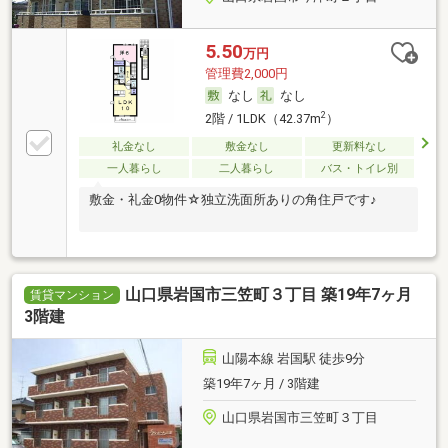
5.50
万円
管理費2,000円
なし
なし
2
2階 / 1LDK（42.37m
）
礼金なし
敷金なし
更新料なし
一人暮らし
二人暮らし
バス・トイレ別
敷金・礼金0物件☆独立洗面所ありの角住戸です♪
山口県岩国市三笠町３丁目 築19年7ヶ月
賃貸マンション
3階建
山陽本線 岩国駅 徒歩9分
築19年7ヶ月 / 3階建
山口県岩国市三笠町３丁目