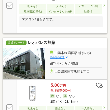
礼金なし
一人暮らし
バス・トイレ別
駐車場(近隣含)
インターネット無料
駐輪場
エアコン1台付きです。
レオパレス旭藤
賃貸アパート
山陽本線 岩国駅 徒歩23分
その他の交通
築24年2ヶ月 / 2階建
山口県岩国市旭町１丁目
5.80
万円
管理費5,000円
なし
なし
2
2階 / 1K（23.18m
）
礼金なし
敷金なし
一人暮らし