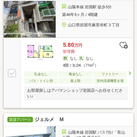
山陽本線 岩国駅 徒歩5分
築46年5ヶ月 / 4階建
山口県岩国市麻里布町３丁目
5.80
万円
管理費-
なし
なし
2
4階 / 3LDK（71m
）
礼金なし
敷金なし
ファミリー
バス・トイレ別
最上階
室内洗濯機置き場
お部屋探しはアパマンショップ岩国店へお任せくださ
い♪
ジェルメ Ｍ
賃貸アパート
山陽本線 岩国駅 バス7分/「長山