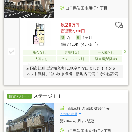
山口県岩国市旭町１丁目
5.20
万円
管理費2,300円
なし
1ヶ月
2
1階 / 1LDK（45.72m
）
敷金なし
更新料なし
一人暮らし
二人暮らし
バス・トイレ別
駐車場(近隣含)
岩国市旭町に設備充実1LDK空きが出ました！インター
ネット無料、追い炊き機能、敷地内完備！その他設備
ステージＩＩ
賃貸アパート
山陽本線 岩国駅 徒歩11分
その他の交通
築20年6ヶ月 / 2階建
山口県岩国市今津町２丁目