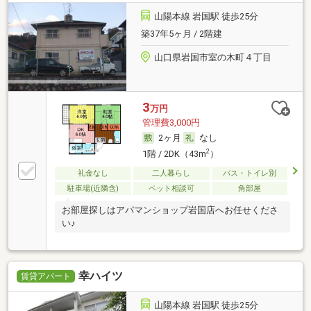
山陽本線 岩国駅 徒歩25分
築37年5ヶ月 / 2階建
山口県岩国市室の木町４丁目
3
万円
管理費3,000円
2ヶ月
なし
2
1階 / 2DK（43m
）
礼金なし
二人暮らし
バス・トイレ別
駐車場(近隣含)
ペット相談可
角部屋
お部屋探しはアパマンショップ岩国店へお任せくださ
い♪
幸ハイツ
賃貸アパート
山陽本線 岩国駅 徒歩25分