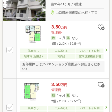
築36年11ヶ月 / 2階建
山口県岩国市室の木町４丁目
3.50
万円
管理費-
1ヶ月
なし
2
1階 / 2LDK（39.5m
）
礼金なし
二人暮らし
バス・トイレ別
駐車場(近隣含)
南向き
室内洗濯機置き場
お部屋探しはアパマンショップ岩国店へお任せくださ
い♪
3.50
万円
管理費-
1ヶ月
なし
2
2階 / 2LDK（39.5m
）
礼金なし
二人暮らし
バス・トイレ別