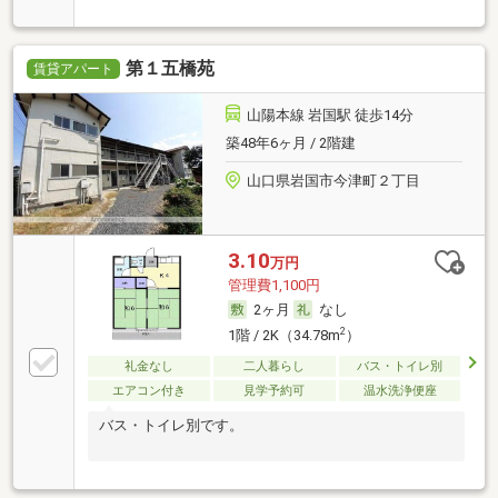
第１五橋苑
賃貸アパート
山陽本線 岩国駅 徒歩14分
築48年6ヶ月 / 2階建
山口県岩国市今津町２丁目
3.10
万円
管理費1,100円
2ヶ月
なし
2
1階 / 2K（34.78m
）
礼金なし
二人暮らし
バス・トイレ別
エアコン付き
見学予約可
温水洗浄便座
バス・トイレ別です。