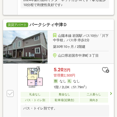
10分程で利便性良好です♪
パークシティ中津Ｄ
賃貸アパート
山陽本線 岩国駅 バス10分/「川下
中学校」バス停 停歩2分
築30年10ヶ月 / 2階建
山口県岩国市中津町３丁目
5.20
万円
管理費2,500円
なし
なし
2
1階 / 2LDK（51.79m
）
礼金なし
敷金なし
二人暮らし
バス・トイレ別
駐車場(近隣含)
南向き
バス・トイレ別です。