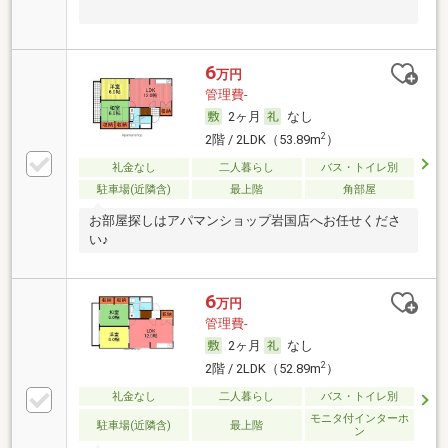
6
万円
管理費-
2ヶ月
なし
2
2階 / 2LDK（53.89m
）
礼金なし
二人暮らし
バス・トイレ別
駐車場(近隣含)
最上階
角部屋
お部屋探しはアパマンショップ岩国店へお任せくださ
い♪
6
万円
管理費-
2ヶ月
なし
2
2階 / 2LDK（52.89m
）
礼金なし
二人暮らし
バス・トイレ別
モニタ付インターホ
駐車場(近隣含)
最上階
ン