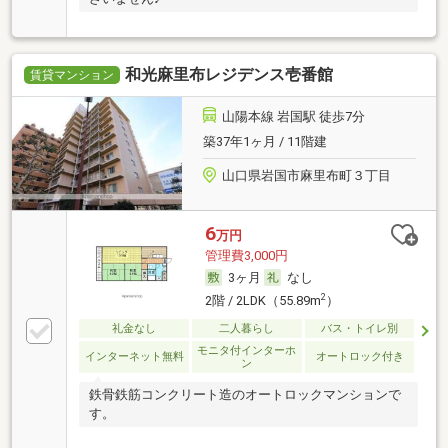
和光麻里布レジデンス壱番館
賃貸マンション
山陽本線 岩国駅 徒歩7分
築37年1ヶ月 / 11階建
山口県岩国市麻里布町３丁目
6
万円
管理費3,000円
3ヶ月
なし
2
2階 / 2LDK（55.89m
）
礼金なし
二人暮らし
バス・トイレ別
モニタ付インターホ
インターネット無料
オートロック付き
ン
鉄骨鉄筋コンクリート造のオートロックマンションで
す。