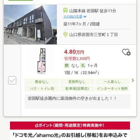
山陽本線 岩国駅 徒歩11分
その他の交通
築11年7ヶ月 / 2階建
山口県岩国市三笠町１丁目
4.80
万円
管理費2,300円
なし
1ヶ月
2
1階 / 1K（32.94m
）
敷金なし
更新料なし
一人暮らし
バス・トイレ別
駐車場(近隣含)
インターネット無料
岩国駅徒歩圏内に築浅物件の空きが出ました！！