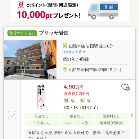
ブリッサ岩国
賃貸マンション
山陽本線 岩国駅 徒歩8分
その他の交通
築21年 / 4階建
山口県岩国市麻里布町５丁目
4.90
万円
管理費2,200円
なし
なし
2
3階 / 1K（31.97m
）
礼金なし
敷金なし
更新料なし
一人暮らし
バス・トイレ別
駐車場(近隣含)
☆駅近く単身用物件☆即入居可で、敷金・礼金必要ご
ざいません♪