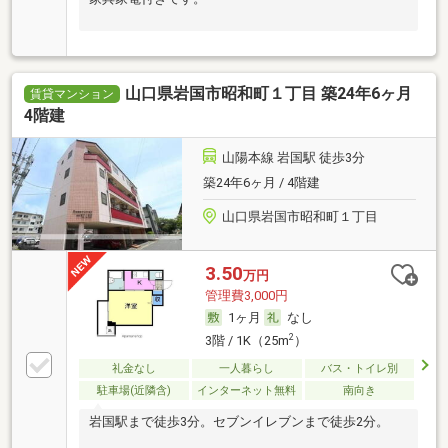
山口県岩国市昭和町１丁目 築24年6ヶ月
賃貸マンション
4階建
山陽本線 岩国駅 徒歩3分
築24年6ヶ月 / 4階建
山口県岩国市昭和町１丁目
3.50
万円
管理費3,000円
1ヶ月
なし
2
3階 / 1K（25m
）
礼金なし
一人暮らし
バス・トイレ別
駐車場(近隣含)
インターネット無料
南向き
岩国駅まで徒歩3分。セブンイレブンまで徒歩2分。