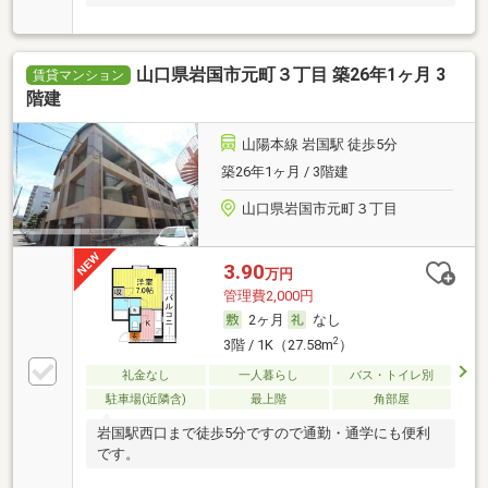
山口県岩国市元町３丁目 築26年1ヶ月 3
賃貸マンション
階建
山陽本線 岩国駅 徒歩5分
築26年1ヶ月 / 3階建
山口県岩国市元町３丁目
3.90
万円
管理費2,000円
2ヶ月
なし
2
3階 / 1K（27.58m
）
礼金なし
一人暮らし
バス・トイレ別
駐車場(近隣含)
最上階
角部屋
岩国駅西口まで徒歩5分ですので通勤・通学にも便利
です。