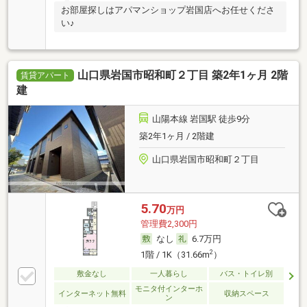
お部屋探しはアパマンショップ岩国店へお任せくださ
い♪
山口県岩国市昭和町２丁目 築2年1ヶ月 2階
賃貸アパート
建
山陽本線 岩国駅 徒歩9分
築2年1ヶ月 / 2階建
山口県岩国市昭和町２丁目
5.70
万円
管理費2,300円
なし
6.7万円
2
1階 / 1K（31.66m
）
敷金なし
一人暮らし
バス・トイレ別
モニタ付インターホ
インターネット無料
収納スペース
ン