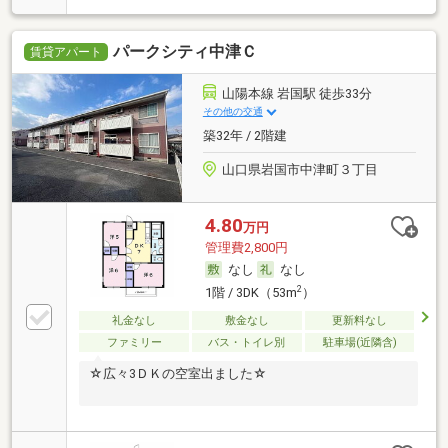
パークシティ中津Ｃ
賃貸アパート
山陽本線 岩国駅 徒歩33分
その他の交通
築32年 / 2階建
山口県岩国市中津町３丁目
4.80
万円
管理費2,800円
なし
なし
2
1階 / 3DK（53m
）
礼金なし
敷金なし
更新料なし
ファミリー
バス・トイレ別
駐車場(近隣含)
☆広々3ＤＫの空室出ました☆