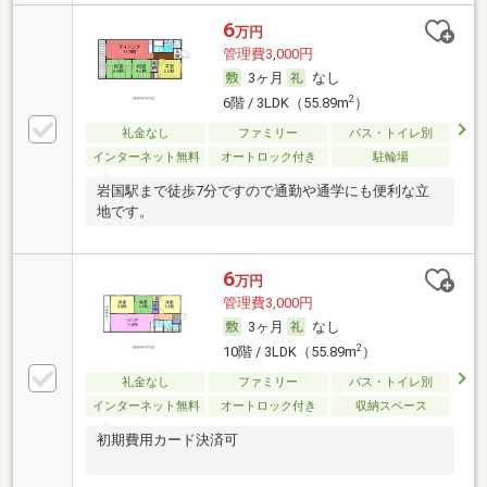
6
万円
管理費3,000円
3ヶ月
なし
2
6階 / 3LDK（55.89m
）
礼金なし
ファミリー
バス・トイレ別
インターネット無料
オートロック付き
駐輪場
岩国駅まで徒歩7分ですので通勤や通学にも便利な立
地です。
6
万円
管理費3,000円
3ヶ月
なし
2
10階 / 3LDK（55.89m
）
礼金なし
ファミリー
バス・トイレ別
インターネット無料
オートロック付き
収納スペース
初期費用カード決済可