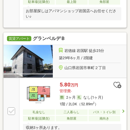
駐車場(近隣含)
最上階
角部屋
お部屋探しはアパマンショップ岩国店へお任せくださ
い♪
グランベルデＢ
賃貸アパート
岩徳線 岩国駅 徒歩25分
築29年6ヶ月 / 2階建
山口県岩国市車町２丁目
5.80
万円
管理費-
2ヶ月
なし(1ヶ月)
2
1階 / 2LDK（52.89m
）
礼金なし
二人暮らし
バス・トイレ別
駐車場(近隣含)
角部屋
南向き
収納3ヶ所あります。