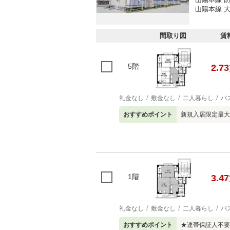
山陽本線 大
間取り図
賃
5階
2.73
礼金なし
敷金なし
二人暮らし
バ
おすすめポイント
新規入居限定最大
1階
3.47
礼金なし
敷金なし
二人暮らし
バ
おすすめポイント
★連帯保証人不要