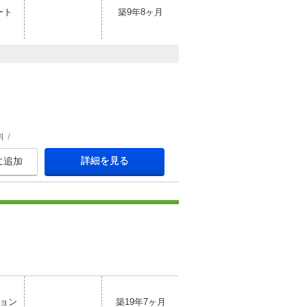
ート
築9年8ヶ月
料
詳細を見る
に追加
ョン
築19年7ヶ月