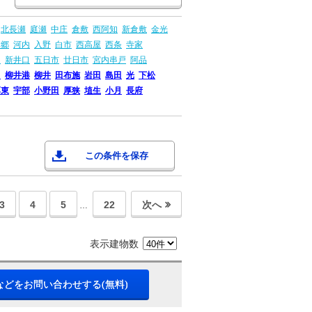
北長瀬
庭瀬
中庄
倉敷
西阿知
新倉敷
金光
本郷
河内
入野
白市
西高屋
西条
寺家
島
新井口
五日市
廿日市
宮内串戸
阿品
畠
柳井港
柳井
田布施
岩田
島田
光
下松
厚東
宇部
小野田
厚狭
埴生
小月
長府
この条件を保存
3
4
5
22
次へ
…
表示建物数
などをお問い合わせする(無料)