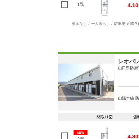
1階
4.10
敷金なし
一人暮らし
駐車場(近隣含)
レオパ
山口県防府
山陽本線 
間取り図
賃
NEW
4.80
2階