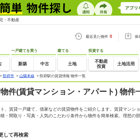
住宅・不動産
0
最近見た物件
保
一戸建てを買う
建てる
投資する
不動産
古
新築
中古
土地
土地活用
投資
>
防府市
>
山陽本線
>
防府駅の賃貸情報 物件一覧
貸物件(賃貸マンション・アパート) 物件
パート、賃貸一戸建て、借家などの賃貸物件をご紹介します。賃貸マンシ
面積・間取り・写真・人気のこだわり条件から物件を簡単検索。理想の部
更して再検索