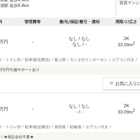
賃貸マンシ
道駅 徒歩8.4km
料
管理費等
敷/礼/保証/敷引・償却
間取り/広さ
なし / なし
2K
万円
-
2
なし / -
33.09m
ス・トイレ別
駐車場(近隣含)
最上階
モニタ付インターホン
エアコン付き
3万円引越サポートあり
お気に入り
2K
なし / なし
万円
-
2
- / -
33.09m
ス・トイレ別
駐車場(近隣含)
角部屋
駐輪場
エアコン付き
！★保証会社不要★