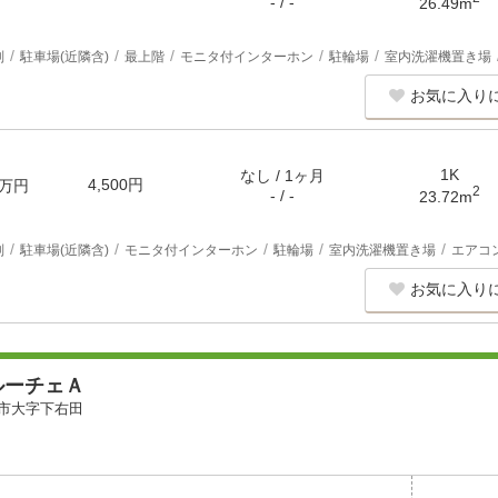
- / -
26.49m
別
駐車場(近隣含)
最上階
モニタ付インターホン
駐輪場
室内洗濯機置き場
お気に入り
1K
なし / 1ヶ月
4,500円
万円
2
- / -
23.72m
別
駐車場(近隣含)
モニタ付インターホン
駐輪場
室内洗濯機置き場
エアコ
お気に入り
ルーチェＡ
市大字下右田