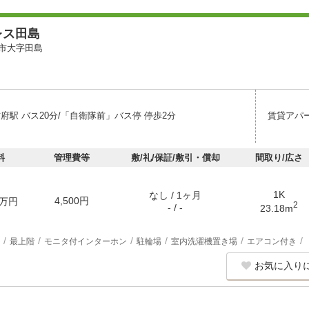
レス田島
市大字田島
府駅 バス20分/「自衛隊前」バス停 停歩2分
賃貸アパ
料
管理費等
敷/礼/保証/敷引・償却
間取り/広さ
1K
なし / 1ヶ月
4,500円
万円
2
- / -
23.18m
最上階
モニタ付インターホン
駐輪場
室内洗濯機置き場
エアコン付き
お気に入り