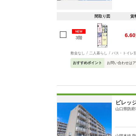
間取り図
賃
NEW
6.60
3階
敷金なし
二人暮らし
バス・トイレ
おすすめポイント
お問い合わせはア
ビレッ
山口県防府
山陽本線 防