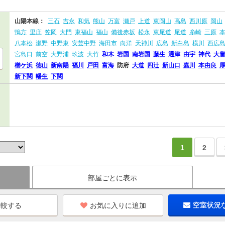
山陽本線：
三石
吉永
和気
熊山
万富
瀬戸
上道
東岡山
高島
西川原
岡山
鴨方
里庄
笠岡
大門
東福山
福山
備後赤坂
松永
東尾道
尾道
糸崎
三原
八本松
瀬野
中野東
安芸中野
海田市
向洋
天神川
広島
新白島
横川
西広
宮島口
前空
大野浦
玖波
大竹
和木
岩国
南岩国
藤生
通津
由宇
神代
大
櫛ケ浜
徳山
新南陽
福川
戸田
富海
防府
大道
四辻
新山口
嘉川
本由良
新下関
幡生
下関
1
2
部屋ごとに表示
お気に入りに追加
空室状況