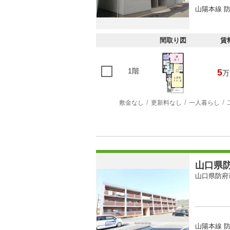
山陽本線 防
間取り図
賃
1階
5
万
敷金なし
更新料なし
一人暮らし
山口県防
山口県防府
山陽本線 防