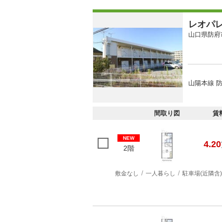
レオパ
山口県防府
山陽本線 防
間取り図
賃
NEW
4.20
2階
敷金なし
一人暮らし
駐車場(近隣含)