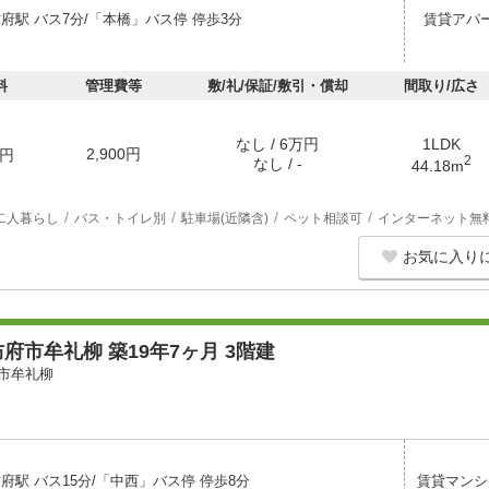
府駅 バス7分/「本橋」バス停 停歩3分
賃貸アパ
料
管理費等
敷/礼/保証/敷引・償却
間取り/広さ
なし / 6万円
1LDK
2,900円
円
2
なし / -
44.18m
二人暮らし
バス・トイレ別
駐車場(近隣含)
ペット相談可
インターネット無
お気に入り
府市牟礼柳 築19年7ヶ月 3階建
市牟礼柳
府駅 バス15分/「中西」バス停 停歩8分
賃貸マンシ