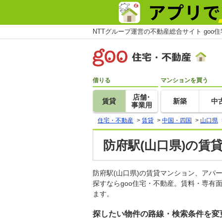
NTTグループ運営の不動産総合サイト goo
借りる
マンションを買う
店舗･
賃貸
新築
中
事業用
住宅・不動産
>
賃貸
>
中国・四国
>
山口県
防府駅(山口県)の賃
防府駅(山口県)の賃貸マンション、ア
探すならgoo住宅・不動産。賃料・専有
ます。
探したい物件の路線・検索条件を変