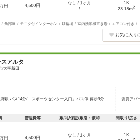
1K
なし / 1ヶ月
4,500円
万円
2
- / -
23.18m
角部屋
モニタ付インターホン
駐輪場
室内洗濯機置き場
エアコン付き
お気に入り
レスアルタ
市大字新田
防府駅 バス14分/「スポーツセンター入口」バス停 停歩9分
賃貸アパ
料
管理費等
敷/礼/保証/敷引・償却
間取り/広さ
1K
なし / 1ヶ月
4,500円
万円
2