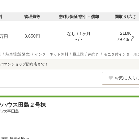
料
管理費等
敷/礼/保証/敷引・償却
間取り/広さ
2LDK
なし / 1ヶ月
3,650円
万円
2
- / -
79.43m
別
駐車場(近隣含)
インターネット無料
最上階
南向き
モニタ付インターホ
パマンショップ防府店まで！
お気に入り
ジハウス田島２号棟
市大字田島
府駅 徒歩4.5km