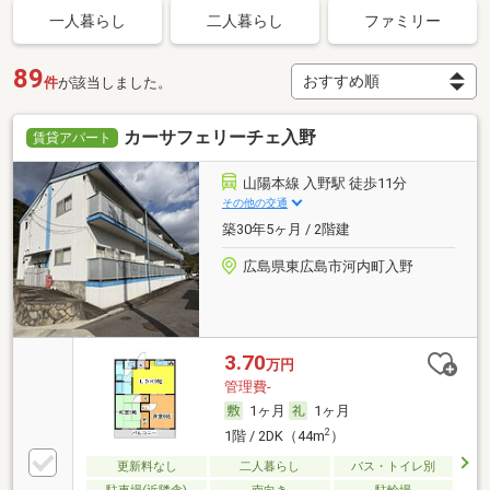
一人暮らし
二人暮らし
ファミリー
89
件
が該当しました。
カーサフェリーチェ入野
賃貸アパート
山陽本線 入野駅 徒歩11分
その他の交通
築30年5ヶ月 / 2階建
広島県東広島市河内町入野
3.70
万円
管理費-
1ヶ月
1ヶ月
2
1階 / 2DK（44m
）
更新料なし
二人暮らし
バス・トイレ別