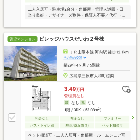
二人入居可・駐車場2台分・角部屋・管理人巡回・日
当り良好・デザイナーズ物件・保証人不要／代行 ・ル
ームシェア可・初期費用カード決済可・家賃カード決
済可
ビレッジハウスだいわ２号棟
賃貸マンション
ＪＲ山陽本線 河内駅 徒歩12.1km
その他の交通
築29年4ヶ月 / 5階建
広島県三原市大和町椋梨
3.49
万円
管理費なし
なし
なし
2
1階 / 3DK（53.08m
）
礼金なし
敷金なし
ファミリー
バス・トイレ別
駐車場(近隣含)
ペット相談可
ペット相談可・二人入居可・角部屋・ルームシェア可