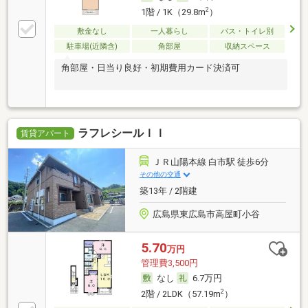
2
1階 / 1K（29.8m
）
敷金なし
一人暮らし
バス・トイレ別
駐車場(近隣含)
角部屋
収納スペース
角部屋・日当り良好・初期費用カード決済可
ラフレシールＩＩ
賃貸アパート
ＪＲ山陽本線 白市駅 徒歩6分
その他の交通
築13年 / 2階建
広島県東広島市高屋町小谷
5.70
万円
管理費3,500円
なし
6.7万円
2
2階 / 2LDK（57.19m
）