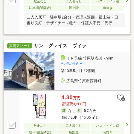
敷金なし
二人暮らし
バス・トイレ別
駐車場(近隣含)
最上階
南向き
二人入居可・駐車場2台分・管理人巡回・最上階・日
当り良好・デザイナーズ物件・保証人不要／代行 ・ル
ームシェア可・初期費用カード決済可・家賃カード決
済可
サン グレイス ヴィラ
賃貸アパート
ＪＲ呉線 竹原駅 徒歩7.9km
その他の交通
築10年5ヶ月 / 2階建
広島県竹原市西野町
4.30
万円
管理費3,500円
なし
5.2万円
2
1階 / 2DK（46.06m
）
敷金なし
二人暮らし
バス・トイレ別
駐車場(近隣含)
角部屋
南向き