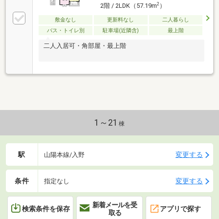
2
2階 / 2LDK（57.19m
）
敷金なし
更新料なし
二人暮らし
バス・トイレ別
駐車場(近隣含)
最上階
二人入居可・角部屋・最上階
1～21
棟
駅
変更する
山陽本線/入野
条件
変更する
指定なし
新着メールを受
検索条件を保存
アプリで探す
取る