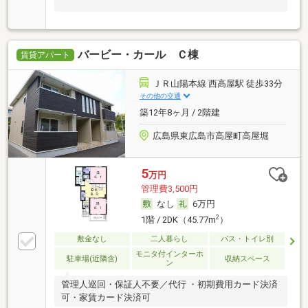
バービー・カール Ｃ棟
賃貸アパート
ＪＲ山陽本線 西高屋駅 徒歩33分
その他の交通
築12年8ヶ月 / 2階建
広島県東広島市高屋町高屋堀
5
万円
管理費3,500円
なし
6万円
2
1階 / 2DK（45.77m
）
敷金なし
二人暮らし
バス・トイレ別
モニタ付インターホ
駐車場(近隣含)
収納スペース
ン
管理人巡回・保証人不要／代行 ・初期費用カード決済
可・家賃カード決済可