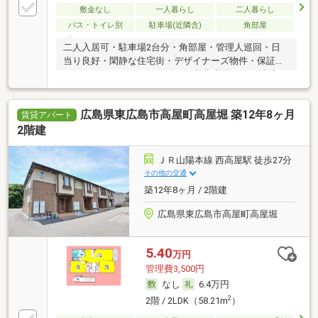
敷金なし
一人暮らし
二人暮らし
バス・トイレ別
駐車場(近隣含)
角部屋
二人入居可・駐車場2台分・角部屋・管理人巡回・日
当り良好・閑静な住宅街・デザイナーズ物件・保証人
不要／代行 ・ルームシェア可・初期費用カード決済
可・家賃カード決済可
広島県東広島市高屋町高屋堀 築12年8ヶ月
賃貸アパート
2階建
ＪＲ山陽本線 西高屋駅 徒歩27分
その他の交通
築12年8ヶ月 / 2階建
広島県東広島市高屋町高屋堀
5.40
万円
管理費3,500円
なし
6.4万円
2
2階 / 2LDK（58.21m
）