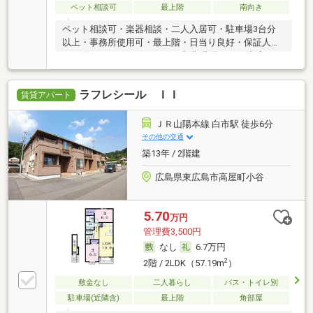
ペット相談可
最上階
南向き
ペット相談可・楽器相談・二人入居可・駐車場3台分
以上・事務所使用可・最上階・日当り良好・保証人不
要／代行 ・ルームシェア可・初期費用カード決済可
ラフレシール ＩＩ
賃貸アパート
ＪＲ山陽本線 白市駅 徒歩6分
その他の交通
築13年 / 2階建
広島県東広島市高屋町小谷
5.70
万円
管理費3,500円
なし
6.7万円
2
2階 / 2LDK（57.19m
）
敷金なし
二人暮らし
バス・トイレ別
駐車場(近隣含)
最上階
角部屋