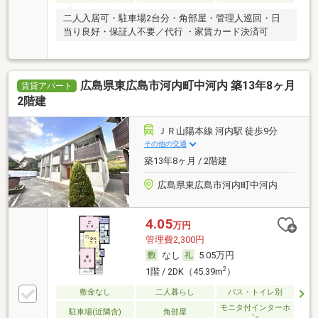
二人入居可・駐車場2台分・角部屋・管理人巡回・日
当り良好・保証人不要／代行 ・家賃カード決済可
広島県東広島市河内町中河内 築13年8ヶ月
賃貸アパート
2階建
ＪＲ山陽本線 河内駅 徒歩9分
その他の交通
築13年8ヶ月 / 2階建
広島県東広島市河内町中河内
4.05
万円
管理費2,300円
なし
5.05万円
2
1階 / 2DK（45.39m
）
敷金なし
二人暮らし
バス・トイレ別
モニタ付インターホ
駐車場(近隣含)
角部屋
ン