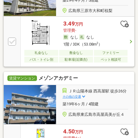
築29年4ヶ月 / 5階建
広島県三原市大和町椋梨
3.49
万円
管理費-
なし
なし
2
1階 / 3DK（53.08m
）
礼金なし
敷金なし
ファミリー
バス・トイレ別
駐車場(近隣含)
ペット相談可
メゾンアカデミー
賃貸マンション
ＪＲ山陽本線 西高屋駅 徒歩26分
その他の交通
築19年6ヶ月 / 4階建
広島県東広島市高屋高美が丘４
4.50
万円