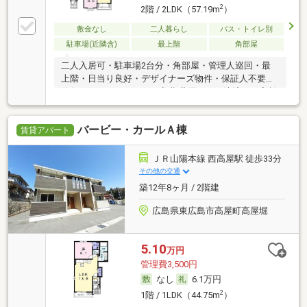
2
2階 / 2LDK（57.19m
）
敷金なし
二人暮らし
バス・トイレ別
駐車場(近隣含)
最上階
角部屋
二人入居可・駐車場2台分・角部屋・管理人巡回・最
上階・日当り良好・デザイナーズ物件・保証人不要／
代行 ・ルームシェア可・初期費用カード決済可・家賃
カード決済可
バービー・カールＡ棟
賃貸アパート
ＪＲ山陽本線 西高屋駅 徒歩33分
その他の交通
築12年8ヶ月 / 2階建
広島県東広島市高屋町高屋堀
5.10
万円
管理費3,500円
なし
6.1万円
2
1階 / 1LDK（44.75m
）