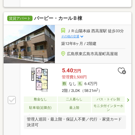
バービー・カールＢ棟
賃貸アパート
ＪＲ山陽本線 西高屋駅 徒歩33分
その他の交通
築12年8ヶ月 / 2階建
広島県東広島市高屋町高屋堀
5.40
万円
管理費3,500円
なし
6.4万円
2
2階 / 2LDK（58.21m
）
敷金なし
二人暮らし
バス・トイレ別
モニタ付インターホ
駐車場(近隣含)
最上階
ン
管理人巡回・最上階・保証人不要／代行 ・家賃カード
決済可