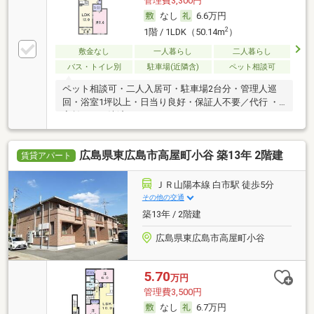
管理費3,300円
なし
6.6万円
2
1階 / 1LDK（50.14m
）
敷金なし
一人暮らし
二人暮らし
バス・トイレ別
駐車場(近隣含)
ペット相談可
ペット相談可・二人入居可・駐車場2台分・管理人巡
回・浴室1坪以上・日当り良好・保証人不要／代行 ・
家賃カード決済可
広島県東広島市高屋町小谷 築13年 2階建
賃貸アパート
ＪＲ山陽本線 白市駅 徒歩5分
その他の交通
築13年 / 2階建
広島県東広島市高屋町小谷
5.70
万円
管理費3,500円
なし
6.7万円