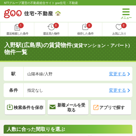
NTTグループ運営の不動産総合サイト goo住宅・不動産
1
0
0
0
最近検索した条件
最近見た物件
保存した条件
お気に入り
入野駅(広島県)の賃貸物件
(賃貸マンション・アパート)
物件一覧
駅
変更する
山陽本線/入野
条件
変更する
指定なし
新着メールを受
検索条件を保存
アプリで探す
取る
人数に合った間取りを選ぶ