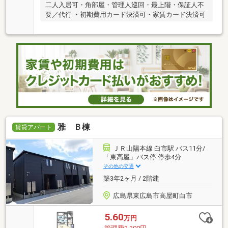
二人入居可・角部屋・管理人巡回・最上階・保証人不
要／代行 ・初期費用カード決済可・家賃カード決済可
雅 Ｂ棟
賃貸アパート
ＪＲ山陽本線 白市駅 バス11分/
「東高屋」バス停 停歩4分
その他の交通
築3年2ヶ月 / 2階建
広島県東広島市高屋町白市
5.60
万円