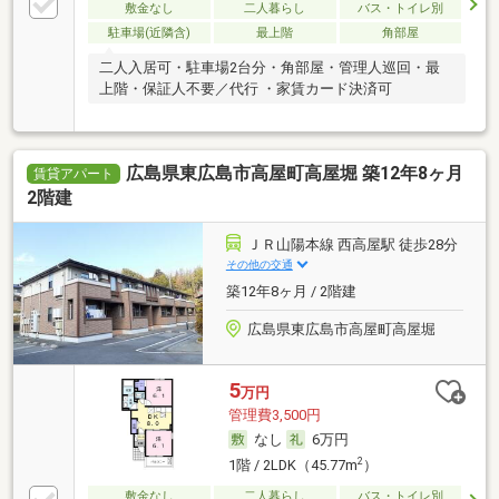
敷金なし
二人暮らし
バス・トイレ別
駐車場(近隣含)
最上階
角部屋
二人入居可・駐車場2台分・角部屋・管理人巡回・最
上階・保証人不要／代行 ・家賃カード決済可
広島県東広島市高屋町高屋堀 築12年8ヶ月
賃貸アパート
2階建
ＪＲ山陽本線 西高屋駅 徒歩28分
その他の交通
築12年8ヶ月 / 2階建
広島県東広島市高屋町高屋堀
5
万円
管理費3,500円
なし
6万円
2
1階 / 2LDK（45.77m
）
敷金なし
二人暮らし
バス・トイレ別