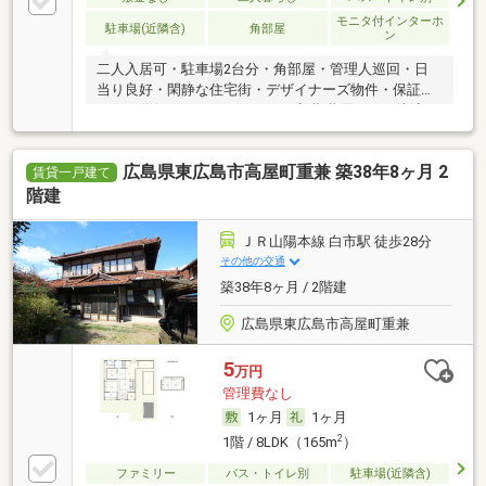
モニタ付インターホ
駐車場(近隣含)
角部屋
ン
二人入居可・駐車場2台分・角部屋・管理人巡回・日
当り良好・閑静な住宅街・デザイナーズ物件・保証人
不要／代行 ・ルームシェア可・初期費用カード決済
可・家賃カード決済可
広島県東広島市高屋町重兼 築38年8ヶ月 2
賃貸一戸建て
階建
ＪＲ山陽本線 白市駅 徒歩28分
その他の交通
築38年8ヶ月 / 2階建
広島県東広島市高屋町重兼
5
万円
管理費なし
1ヶ月
1ヶ月
2
1階 / 8LDK（165m
）
ファミリー
バス・トイレ別
駐車場(近隣含)