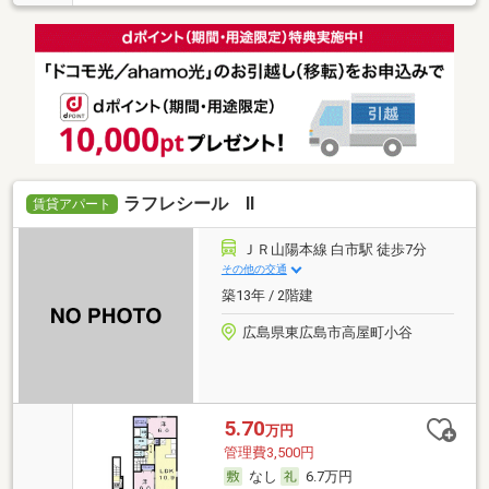
ラフレシール Ⅱ
賃貸アパート
ＪＲ山陽本線 白市駅 徒歩7分
その他の交通
築13年 / 2階建
広島県東広島市高屋町小谷
5.70
万円
管理費3,500円
なし
6.7万円