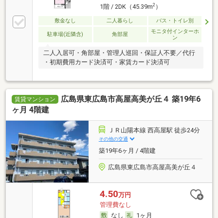
2
1階 / 2DK（45.39m
）
敷金なし
二人暮らし
バス・トイレ別
モニタ付インターホ
駐車場(近隣含)
角部屋
ン
二人入居可・角部屋・管理人巡回・保証人不要／代行
・初期費用カード決済可・家賃カード決済可
広島県東広島市高屋高美が丘４ 築19年6
賃貸マンション
ヶ月 4階建
ＪＲ山陽本線 西高屋駅 徒歩24分
その他の交通
築19年6ヶ月 / 4階建
広島県東広島市高屋高美が丘４
4.50
万円
管理費なし
なし
1ヶ月