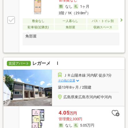
管理費なし
なし
1ヶ月
2
3階 / 1K（29.8m
）
敷金なし
一人暮らし
バス・トイレ別
駐車場(近隣含)
角部屋
収納スペース
角部屋
レガーメ Ｉ
賃貸アパート
ＪＲ山陽本線 河内駅 徒歩7分
その他の交通
築13年8ヶ月 / 2階建
広島県東広島市河内町中河内
4.05
万円
管理費2,300円
なし
5.05万円