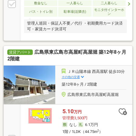
敷金なし
一人暮らし
二人暮らし
モニタ付インターホ
バス・トイレ別
駐車場(近隣含)
ン
管理人巡回・保証人不要／代行 ・初期費用カード決済
可・家賃カード決済可
広島県東広島市高屋町高屋堀 築12年8ヶ月
賃貸アパート
2階建
ＪＲ山陽本線 西高屋駅 徒歩33分
その他の交通
築12年8ヶ月 / 2階建
広島県東広島市高屋町高屋堀
5.10
万円
管理費3,500円
なし
6.1万円
2
1階 / 1LDK（44.75m
）