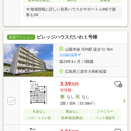
駐車場(近隣含)
南向き
駐輪場
☆地域情報に詳しい良和ハウスがサポート♪LINEで接
客もOK
ビレッジハウスだいわ１号棟
賃貸マンション
山陽本線 河内駅 徒歩12.1km
その他の交通
築29年4ヶ月 / 5階建
広島県三原市大和町椋梨
3.39
万円
管理費-
なし
なし
2
2階 / 3DK（53.08m
）
礼金なし
敷金なし
ファミリー
バス・トイレ別
駐車場(近隣含)
ペット相談可