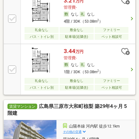
3.21
万円
管理費-
なし
なし
2
4階 / 3DK（53.08m
）
礼金なし
敷金なし
ファミリー
バス・トイレ別
駐車場(近隣含)
ペット相談可
3.44
万円
管理費-
なし
なし
2
1階 / 3DK（53.08m
）
礼金なし
敷金なし
ファミリー
バス・トイレ別
駐車場(近隣含)
ペット相談可
広島県三原市大和町椋梨 築29年4ヶ月 5
賃貸マンション
階建
山陽本線 河内駅 徒歩12.1km
その他の交通