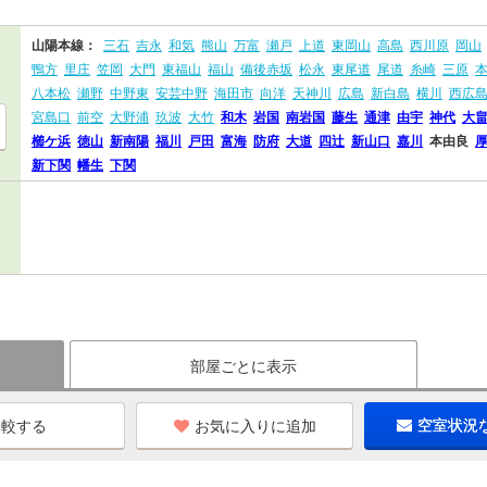
山陽本線：
三石
吉永
和気
熊山
万富
瀬戸
上道
東岡山
高島
西川原
岡山
鴨方
里庄
笠岡
大門
東福山
福山
備後赤坂
松永
東尾道
尾道
糸崎
三原
八本松
瀬野
中野東
安芸中野
海田市
向洋
天神川
広島
新白島
横川
西広
宮島口
前空
大野浦
玖波
大竹
和木
岩国
南岩国
藤生
通津
由宇
神代
大
櫛ケ浜
徳山
新南陽
福川
戸田
富海
防府
大道
四辻
新山口
嘉川
本由良
新下関
幡生
下関
部屋ごとに表示
お気に入りに追加
空室状況