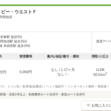
・ビー・ウエストＦ
市阿知須
岩倉駅 徒歩5分
阿知須駅 徒歩16分
賃貸アパ
 本由良駅 徒歩24分
料
管理費等
敷/礼/保証/敷引・償却
間取り/広さ
なし / 1.17ヶ月
1LDK
5,050円
万円
2
なし / -
50.01m
バス・トイレ別
駐車場(近隣含)
ペット相談可
インターネット無料
角部屋
部屋・浴室1坪以上・初期費用カード決済可・家賃カード決済可
お気に入り