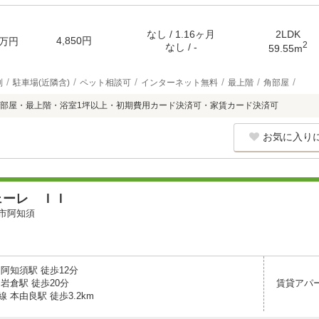
なし / 1.16ヶ月
2LDK
4,850円
万円
2
なし / -
59.55m
別
駐車場(近隣含)
ペット相談可
インターネット無料
最上階
角部屋
部屋・最上階・浴室1坪以上・初期費用カード決済可・家賃カード決済可
お気に入り
ェーレ ＩＩ
市阿知須
阿知須駅 徒歩12分
岩倉駅 徒歩20分
賃貸アパ
 本由良駅 徒歩3.2km