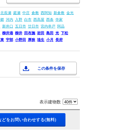
北長瀬
庭瀬
中庄
倉敷
西阿知
新倉敷
金光
本郷
河内
入野
白市
西高屋
西条
寺家
島
新井口
五日市
廿日市
宮内串戸
阿品
畠
柳井港
柳井
田布施
岩田
島田
光
下松
厚東
宇部
小野田
厚狭
埴生
小月
長府
この条件を保存
表示建物数
などをお問い合わせする(無料)