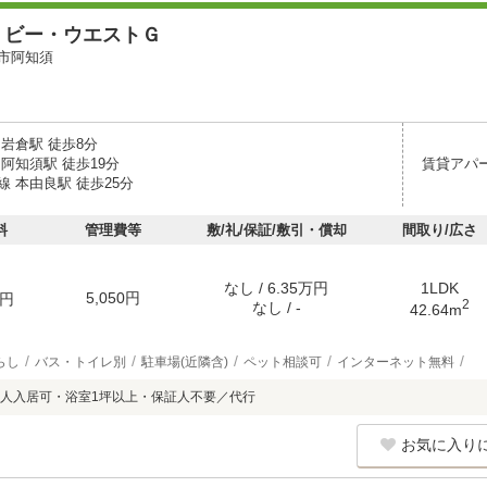
・ビー・ウエストＧ
市阿知須
岩倉駅 徒歩8分
阿知須駅 徒歩19分
賃貸アパ
 本由良駅 徒歩25分
料
管理費等
敷/礼/保証/敷引・償却
間取り/広さ
なし / 6.35万円
1LDK
5,050円
円
2
なし / -
42.64m
らし
バス・トイレ別
駐車場(近隣含)
ペット相談可
インターネット無料
人入居可・浴室1坪以上・保証人不要／代行
お気に入り