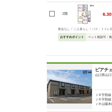
2階
6.30
敷金なし
二人暮らし
バス・トイレ
おすすめポイント
ペット相談可・角
ピアチ
山口県山口
ＪＲ宇部線 
ＪＲ宇部線 
ＪＲ山陽本線