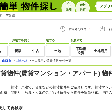
住宅・不動産
0
最近見た物件
保
一戸建てを買う
建てる
投資する
不動産
古
新築
中古
土地
土地活用
投資
>
山口市
>
山陽本線
>
本由良駅の賃貸情報 物件一覧
賃貸物件(賃貸マンション・アパート) 物
アパート、賃貸一戸建て、借家などの賃貸物件をご紹介します。賃貸マン
有面積・間取り・写真・人気のこだわり条件から物件を簡単検索。理想の
更して再検索