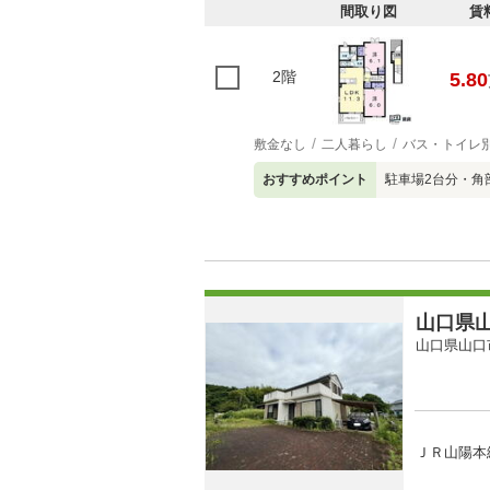
間取り図
賃
2階
5.80
敷金なし
二人暮らし
バス・トイレ
おすすめポイント
駐車場2台分・角
山口県山
山口県山口
ＪＲ山陽本