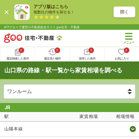
アプリ版はこちら
開く
複数社の物件を探せる！
NTTグループ運営の不動産総合サイト goo住宅・不動産
0
0
0
0
最近検索した条件
最近見た物件
保存した条件
お気に入り
山口県の路線・駅一覧から家賃相場を調べる
JR
駅
家賃相場
相場情報
山陽本線