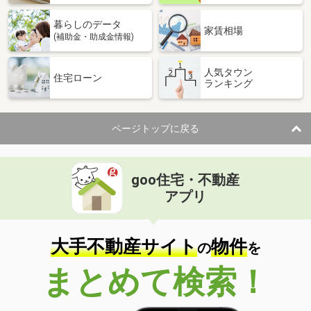
暮らしのデータ
家賃相場
(補助金・助成金情報)
人気タウン
住宅ローン
ランキング
ページトップに戻る
goo住宅・不動産
アプリ
大手不動産サイト
物件
の
を
まとめて検索！