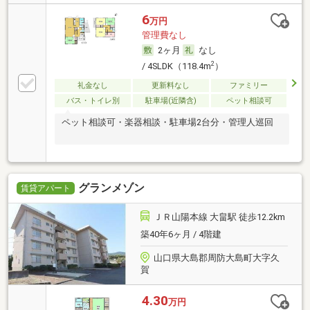
6
万円
管理費なし
2ヶ月
なし
2
/ 4SLDK（118.4m
）
礼金なし
更新料なし
ファミリー
バス・トイレ別
駐車場(近隣含)
ペット相談可
ペット相談可・楽器相談・駐車場2台分・管理人巡回
グランメゾン
賃貸アパート
ＪＲ山陽本線 大畠駅 徒歩12.2km
築40年6ヶ月 / 4階建
山口県大島郡周防大島町大字久
賀
4.30
万円