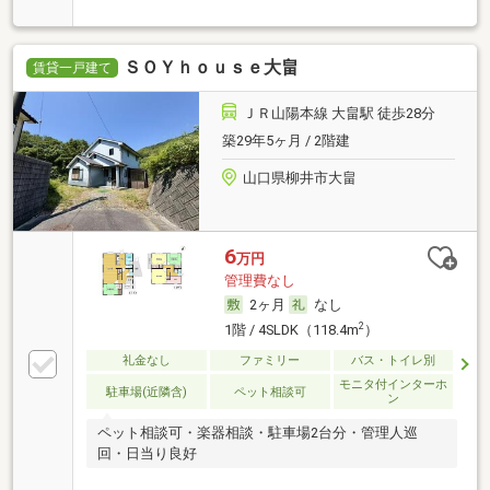
可・高齢者相談・初期費用カード決済可
ＳＯＹｈｏｕｓｅ大畠
賃貸一戸建て
ＪＲ山陽本線 大畠駅 徒歩28分
築29年5ヶ月 / 2階建
山口県柳井市大畠
6
万円
管理費なし
2ヶ月
なし
2
1階 / 4SLDK（118.4m
）
礼金なし
ファミリー
バス・トイレ別
モニタ付インターホ
駐車場(近隣含)
ペット相談可
ン
ペット相談可・楽器相談・駐車場2台分・管理人巡
回・日当り良好