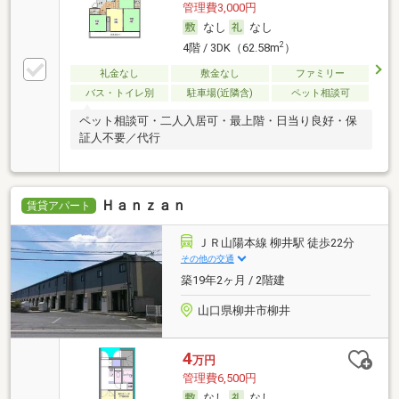
管理費3,000円
なし
なし
2
4階 / 3DK（62.58m
）
礼金なし
敷金なし
ファミリー
バス・トイレ別
駐車場(近隣含)
ペット相談可
ペット相談可・二人入居可・最上階・日当り良好・保
証人不要／代行
Ｈａｎｚａｎ
賃貸アパート
ＪＲ山陽本線 柳井駅 徒歩22分
その他の交通
築19年2ヶ月 / 2階建
山口県柳井市柳井
4
万円
管理費6,500円
なし
なし