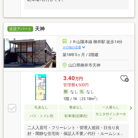
天神
賃貸アパート
ＪＲ山陽本線 柳井駅 徒歩14分
その他の交通
築18年5ヶ月 / 2階建
山口県柳井市天神
3.40
万円
管理費4,500円
なし
なし
2
1階 / 1K（23.18m
）
礼金なし
敷金なし
一人暮らし
モニタ付インターホ
バス・トイレ別
駐車場(近隣含)
ン
二人入居可・フリーレント・管理人巡回・日当り良
好・閑静な住宅街・保証人不要／代行 ・ルームシェア