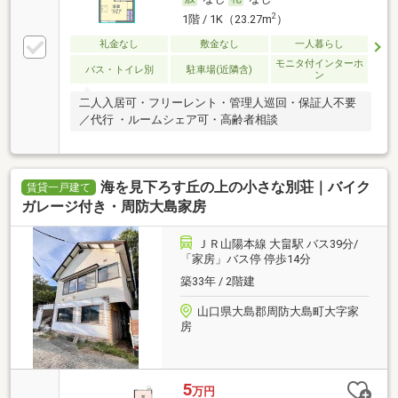
2
1階 / 1K（23.27m
）
礼金なし
敷金なし
一人暮らし
モニタ付インターホ
バス・トイレ別
駐車場(近隣含)
ン
二人入居可・フリーレント・管理人巡回・保証人不要
／代行 ・ルームシェア可・高齢者相談
海を見下ろす丘の上の小さな別荘｜バイク
賃貸一戸建て
ガレージ付き・周防大島家房
ＪＲ山陽本線 大畠駅 バス39分/
「家房」バス停 停歩14分
築33年 / 2階建
山口県大島郡周防大島町大字家
房
5
万円