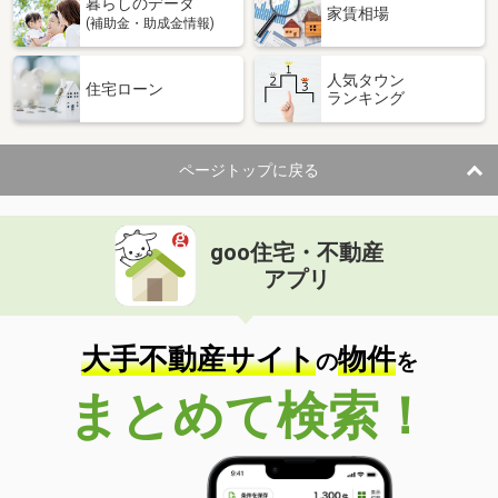
暮らしのデータ
家賃相場
(補助金・助成金情報)
人気タウン
住宅ローン
ランキング
ページトップに戻る
goo住宅・不動産
アプリ
大手不動産サイト
物件
の
を
まとめて検索！