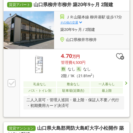
山口県柳井市柳井 築20年9ヶ月 2階建
賃貸アパート
ＪＲ山陽本線 柳井港駅 徒歩17分
その他の交通
築20年9ヶ月 / 2階建
山口県柳井市柳井
4.70
万円
管理費4,500円
なし
なし
2
2階 / 1K（21.81m
）
礼金なし
敷金なし
一人暮らし
バス・トイレ別
駐車場(近隣含)
最上階
二人入居可・管理人巡回・最上階・保証人不要／代行
・初期費用カード決済可
山口県大島郡周防大島町大字小松開作 築
賃貸マンション