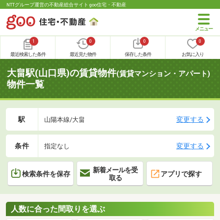
NTTグループ運営の不動産総合サイト goo住宅・不動産
1
0
0
0
最近検索した条件
最近見た物件
保存した条件
お気に入り
大畠駅(山口県)の賃貸物件
(賃貸マンション・アパート)
物件一覧
駅
変更する
山陽本線/大畠
条件
変更する
指定なし
新着メールを受
検索条件を保存
アプリで探す
取る
人数に合った間取りを選ぶ