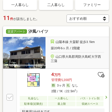
一人暮らし
二人暮らし
ファミリー
11
件
が該当しました。
汐風ハイツ
賃貸アパート
山陽本線 大畠駅 徒歩3.1km
築20年6ヶ月 / 2階建
山口県大島郡周防大島町大字西
三蒲
4
万円
管理費5,200円
3ヶ月
なし
2
2階 / 1K（22.5m
）
礼金なし
一人暮らし
バス・トイレ別
駐車場(近隣含)
最上階
収納スペース
駐車場1台付きです。