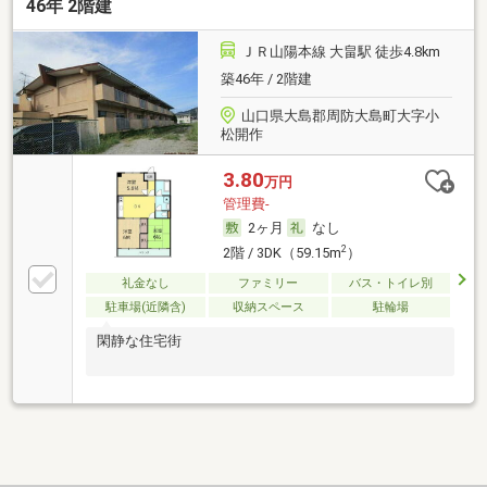
46年 2階建
ＪＲ山陽本線 大畠駅 徒歩4.8km
築46年 / 2階建
山口県大島郡周防大島町大字小
松開作
3.80
万円
管理費-
2ヶ月
なし
2
2階 / 3DK（59.15m
）
礼金なし
ファミリー
バス・トイレ別
駐車場(近隣含)
収納スペース
駐輪場
閑静な住宅街