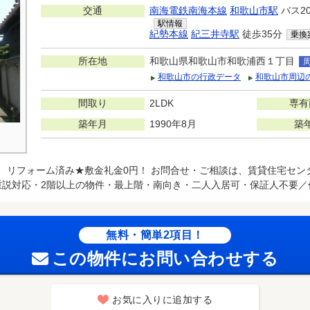
交通
南海電鉄南海本線
和歌山市駅
バス2
駅情報
紀勢本線
紀三井寺駅
徒歩35分
乗換
所在地
和歌山県和歌山市和歌浦西１丁目
和歌山市の行政データ
和歌山市周辺
間取り
2LDK
専有
築年月
1990年8月
築
リフォーム済み★敷金礼金0円！ お問合せ・ご相談は、賃貸住宅セン
T重説対応・2階以上の物件・最上階・南向き・二人入居可・保証人不要／
無料・簡単2項目！
この物件にお問い合わせする
お気に入りに追加する