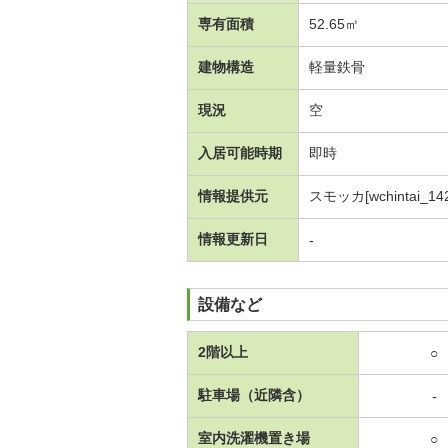
専有面積
52.65㎡
建物構造
軽量鉄骨
現況
空
入居可能時期
即時
情報提供元
スモッカ[wchintai_142
情報更新日
-
設備など
2階以上
○
駐車場（近隣含）
-
室内洗濯機置き場
○