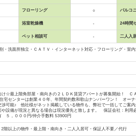
フローリング
バルコ
○
浴室乾燥機
24時間
-
ペット相談可
二人入
-
レ別・洗面所独立・ＣＡＴＶ・インターネット対応・フローリング・室
向け☆最上階角部屋・南向きの２ＬＤＫ賃貸アパートが募集開始！ Ｃ
貸住宅センターは創業４０年、年間契約数和歌山ナンバーワン！ オー
交渉可能♪ 他社様がネット掲載している物件も、弊社で一括してご案
面や設備が現況と異なる場合は現況優先と致します。 保証会社：利用
 ５，０００円/仲介手数料 53900円
応・2階以上の物件・最上階・南向き・二人入居可・保証人不要／代行