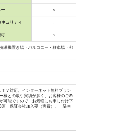
ニー
○
セキュリティ
-
居可
○
内洗濯機置き場・バルコニー・駐車場・都
ＡＴＶ対応。インターネット無料プラン
ナー様との取引実績が多く、お客様のご希
内が可能ですので、お気軽にお申し付け下
必須 保証会社加入要（実費）。 駐車