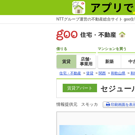
NTTグループ運営の不動産総合サイト goo
借りる
マンションを買う
店舗･
賃貸
新築
中
事業用
住宅・不動産
>
賃貸
>
関西
>
和歌山県
>
和
セジュール
賃貸アパート
情報提供元
スモッカ
印刷画面を表