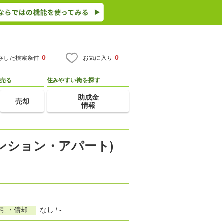
0
0
存した検索条件
お気に入り
売る
住みやすい街を探す
助成金
売却
情報
マンション・アパート)
敷引・償却
なし / -