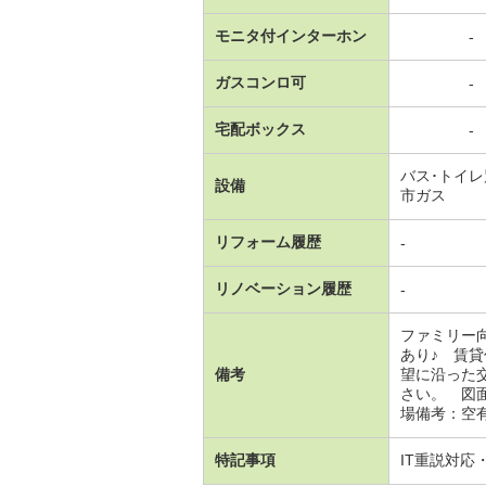
モニタ付インターホン
-
ガスコンロ可
-
宅配ボックス
-
バス･トイ
設備
市ガス
リフォーム履歴
-
リノベーション履歴
-
ファミリー
あり♪ 賃
備考
望に沿った
さい。 図
場備考：空有
特記事項
IT重説対