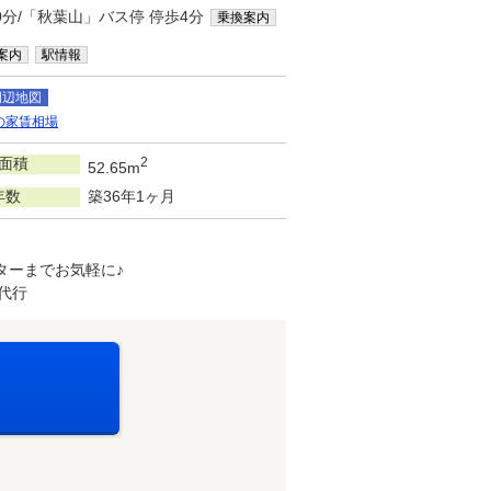
0分/「秋葉山」バス停 停歩4分
乗換案内
案内
駅情報
周辺地図
の家賃相場
面積
2
52.65m
年数
築36年1ヶ月
ターまでお気軽に♪
代行