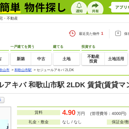
住宅・不動産
1
最近見た物件
保
一戸建てを買う
建てる
投資する
不動産
古
新築
中古
土地
土地活用
投資
歌山市
>
和歌山市駅
>
セジュールアキバ 2LDK
アキバ 和歌山市駅 2LDK 賃貸(賃貸
示
4.90
賃料
万円 (管理費等：4000円)
礼金・敷金
なし / なし
保証金/