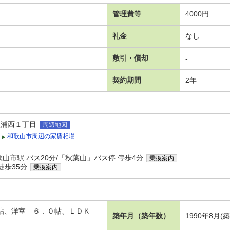
管理費等
4000円
礼金
なし
敷引・償却
-
契約期間
2年
歌浦西１丁目
周辺地図
和歌山市周辺の家賃相場
山市駅 バス20分/「秋葉山」バス停 停歩4分
乗換案内
徒歩35分
乗換案内
５帖、洋室 ６．０帖、ＬＤＫ
築年月（築年数）
1990年8月(