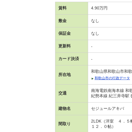
賃料
4.90万円
敷金
なし
保証金
なし
更新料
-
カード決済
-
和歌山県和歌山市和
所在地
和歌山市の行政データ
南海電鉄南海本線 和歌
交通
紀勢本線 紀三井寺駅 
建物名
セジュールアキバ
2LDK（洋室 ４．
間取り
１２．０帖）