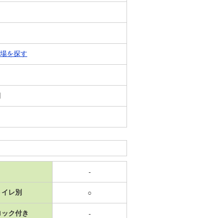
場を探す
日
-
トイレ別
○
ロック付き
-