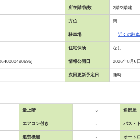
所在階/階数
2階/2階建
方位
南
駐車場
-
近くの駐車
住宅保険
なし
640000490695]
情報公開日
2026年8月6
次回更新予定日
随時
最上階
角部屋
○
エアコン付き
バス・
-
追焚機能
オート
-