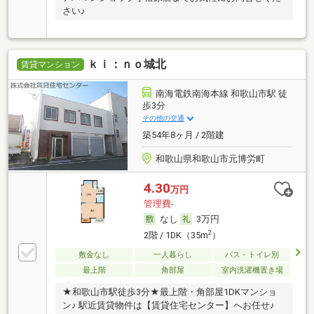
さい♪
ｋｉ：ｎｏ城北
賃貸マンション
南海電鉄南海本線 和歌山市駅 徒
歩3分
その他の交通
築54年8ヶ月 / 2階建
和歌山県和歌山市元博労町
4.30
万円
管理費-
なし
3万円
2
2階 / 1DK（35m
）
敷金なし
一人暮らし
バス・トイレ別
最上階
角部屋
室内洗濯機置き場
★和歌山市駅徒歩3分★最上階・角部屋1DKマンショ
ン♪ 駅近賃貸物件は【賃貸住宅センター】へお任せ♪