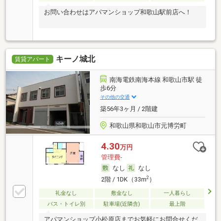
お問い合わせはアパマンショップ和歌山駅前店へ！
キーノ城北
賃貸アパート
南海電鉄南海本線 和歌山市駅 徒
歩6分
その他の交通
築56年3ヶ月 / 2階建
和歌山県和歌山市元博労町
4.30
万円
管理費-
なし
なし
2
2階 / 1DK（33m
）
礼金なし
敷金なし
一人暮らし
バス・トイレ別
駐車場(近隣含)
最上階
アパマンショップ小松原店までお気軽にお問合せくだ