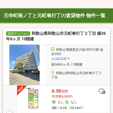
元寺町南ノ丁と元町奉行丁の賃貸物件 物件一覧
和歌山県和歌山市元町奉行丁２丁目 築36
賃貸マンション
年6ヶ月 10階建
和歌山電鐵貴志川線 田中口駅 徒
歩20分
その他の交通
築36年6ヶ月 / 10階建
和歌山県和歌山市元町奉行丁２
丁目
6.50
万円
管理費8,000円
なし
なし
2
8階 / 3LDK（59.24m
）