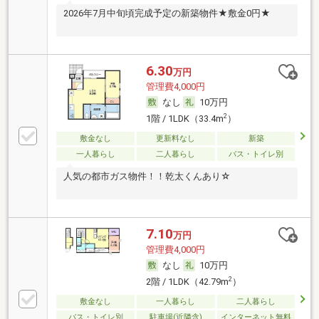
2026年7月中旬頃完成予定の新築物件★敷金0円★
6.30
万円
管理費4,000円
なし
10万円
2
1階 / 1LDK（33.4m
）
敷金なし
更新料なし
新築
一人暮らし
二人暮らし
バス・トイレ別
人気の都市ガス物件！！乾太くんあり☆
7.10
万円
管理費4,000円
なし
10万円
2
2階 / 1LDK（42.79m
）
敷金なし
一人暮らし
二人暮らし
バス・トイレ別
駐車場(近隣含)
インターネット無料