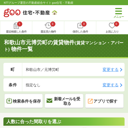
NTTグループ運営の不動産総合サイト goo住宅・不動産
1
0
0
0
最近検索した条件
最近見た物件
保存した条件
お気に入り
和歌山市元博労町の賃貸物件
(賃貸マンション・アパー
物件一覧
ト)
町
変更する
和歌山市／元博労町
条件
変更する
指定なし
新着メールを受
検索条件を保存
アプリで探す
取る
人数に合った間取りを選ぶ