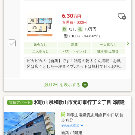
に♪
6.30
万円
管理費4,000円
なし
10万円
2
1階 / 1LDK（34.64m
）
敷金なし
新築
一人暮らし
二人暮らし
バス・トイレ別
駐車場(近隣含)
ピカピカの【新築】です！話題の乾太くん搭載！お風
呂は広々とした一坪タイプ♪ネットは無料で月々お得
に♪
残り2件を表示する
和歌山県和歌山市元町奉行丁２丁目 2階建
賃貸アパート
和歌山電鐵貴志川線 田中口駅 徒
歩13分
その他の交通
新築 / 2階建