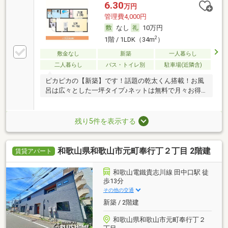
6.30
万円
管理費4,000円
なし
10万円
2
1階 / 1LDK（34m
）
敷金なし
新築
一人暮らし
二人暮らし
バス・トイレ別
駐車場(近隣含)
ピカピカの【新築】です！話題の乾太くん搭載！お風
呂は広々とした一坪タイプ♪ネットは無料で月々お得
に♪
残り5件を表示する
和歌山県和歌山市元町奉行丁２丁目 2階建
賃貸アパート
和歌山電鐵貴志川線 田中口駅 徒
歩13分
その他の交通
新築 / 2階建
和歌山県和歌山市元町奉行丁２