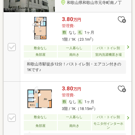
和歌山県和歌山市元寺町南ノ丁
3.80
万円
管理費-
なし
1ヶ月
2
1階 / 1K（23.1m
）
敷金なし
一人暮らし
バス・トイレ別
角部屋
南向き
室内洗濯機置き場
和歌山市駅徒歩12分！バストイレ別・エアコン付きの
1Kです♪
3.80
万円
管理費-
なし
1ヶ月
2
3階 / 1K（18.15m
）
敷金なし
一人暮らし
バス・トイレ別
モニタ付インターホ
角部屋
南向き
ン