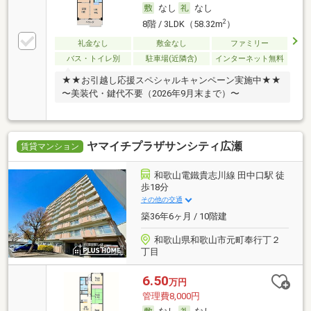
なし
なし
2
8階 / 3LDK（58.32m
）
礼金なし
敷金なし
ファミリー
バス・トイレ別
駐車場(近隣含)
インターネット無料
★★お引越し応援スペシャルキャンペーン実施中★★
〜美装代・鍵代不要（2026年9月末まで）〜
ヤマイチプラザサンシティ広瀬
賃貸マンション
和歌山電鐵貴志川線 田中口駅 徒
歩18分
その他の交通
築36年6ヶ月 / 10階建
和歌山県和歌山市元町奉行丁２
丁目
6.50
万円
管理費8,000円