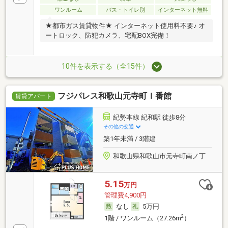
ワンルーム
バス・トイレ別
インターネット無料
★都市ガス賃貸物件★ インターネット使用料不要♪ オ
ートロック、防犯カメラ、宅配BOX完備！
10件を表示する（全15件）
フジパレス和歌山元寺町Ｉ番館
賃貸アパート
紀勢本線 紀和駅 徒歩8分
その他の交通
築1年未満 / 3階建
和歌山県和歌山市元寺町南ノ丁
5.15
万円
管理費4,900円
なし
5万円
2
1階 / ワンルーム（27.26m
）