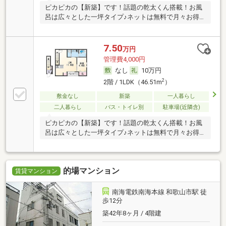
ピカピカの【新築】です！話題の乾太くん搭載！お風
呂は広々とした一坪タイプ♪ネットは無料で月々お得
に♪
7.50
万円
管理費4,000円
なし
10万円
2
2階 / 1LDK（46.51m
）
敷金なし
新築
一人暮らし
二人暮らし
バス・トイレ別
駐車場(近隣含)
ピカピカの【新築】です！話題の乾太くん搭載！お風
呂は広々とした一坪タイプ♪ネットは無料で月々お得
に♪
的場マンション
賃貸マンション
南海電鉄南海本線 和歌山市駅 徒
歩12分
築42年8ヶ月 / 4階建