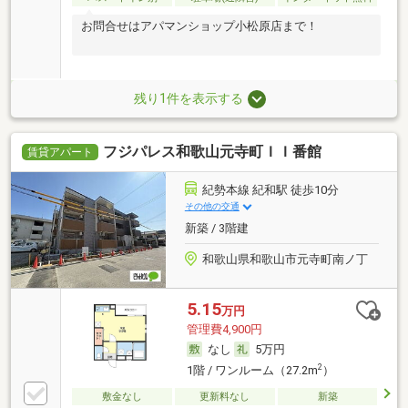
お問合せはアパマンショップ小松原店まで！
残り1件を表示する
フジパレス和歌山元寺町ＩＩ番館
賃貸アパート
紀勢本線 紀和駅 徒歩10分
その他の交通
新築 / 3階建
和歌山県和歌山市元寺町南ノ丁
5.15
万円
管理費4,900円
なし
5万円
2
1階 / ワンルーム（27.2m
）
敷金なし
更新料なし
新築