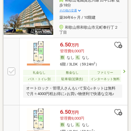
和歌山電鐵貴志川線 田中口駅 徒
歩18分
その他の交通
築36年6ヶ月 / 10階建
和歌山県和歌山市元町奉行丁２
丁目
6.50
万円
管理費8,000円
なし
なし
2
6階 / 3LDK（59.24m
）
礼金なし
敷金なし
ファミリー
バス・トイレ別
駐車場(近隣含)
インターネット無料
オートロック・管理人さんもいて安心♪ネットは無料
で月々4000円程お得に♪お買い物便利で快適な立地♪
6.50
万円
管理費8,000円
なし
なし
2