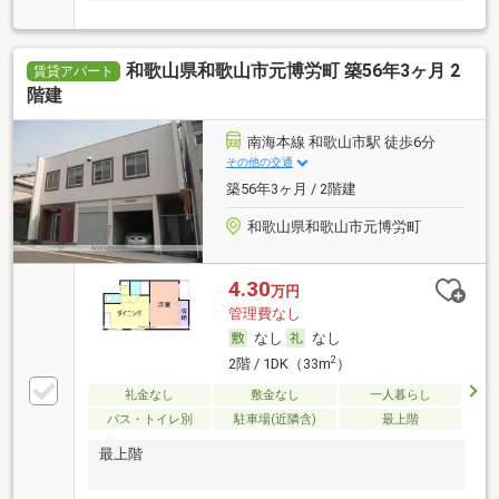
和歌山県和歌山市元博労町 築56年3ヶ月 2
賃貸アパート
階建
南海本線 和歌山市駅 徒歩6分
その他の交通
築56年3ヶ月 / 2階建
和歌山県和歌山市元博労町
4.30
万円
管理費なし
なし
なし
2
2階 / 1DK（33m
）
礼金なし
敷金なし
一人暮らし
バス・トイレ別
駐車場(近隣含)
最上階
最上階