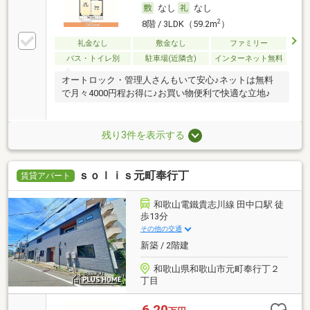
なし
なし
2
8階 / 3LDK（59.2m
）
礼金なし
敷金なし
ファミリー
バス・トイレ別
駐車場(近隣含)
インターネット無料
オートロック・管理人さんもいて安心♪ネットは無料
で月々4000円程お得に♪お買い物便利で快適な立地♪
残り3件を表示する
ｓｏｌｉｓ元町奉行丁
賃貸アパート
和歌山電鐵貴志川線 田中口駅 徒
歩13分
その他の交通
新築 / 2階建
和歌山県和歌山市元町奉行丁２
丁目
6.20