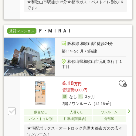
☆和歌山市駅徒歩12分☆都市ガス・バストイレ別の1K
です♪
Ｆ・ＭＩＲＡＩ
賃貸マンション
阪和線 和歌山駅 徒歩24分
築11年5ヶ月 / 3階建
和歌山県和歌山市元町奉行丁１
丁目
6.10
万円
管理費3,000円
なし
3ヶ月
2
2階 / ワンルーム（41.16m
）
敷金なし
一人暮らし
ワンルーム
バス・トイレ別
駐車場(近隣含)
角部屋
★宅配ボックス・オートロック完備★都市ガスの広々
ワンルーム！