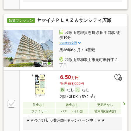
ヤマイチＰＬＡＺＡサンシティ広瀬
賃貸マンション
和歌山電鐵貴志川線 田中口駅 徒
歩19分
その他の交通
築36年6ヶ月 / 10階建
和歌山県和歌山市元町奉行丁２
丁目
6.50
万円
管理費8,000円
なし
なし
2
2階 / 3LDK（59.2m
）
礼金なし
敷金なし
更新料なし
ファミリー
バス・トイレ別
駐車場(近隣含)
★☆今だけ初期費用0円キャンペーン中！☆★