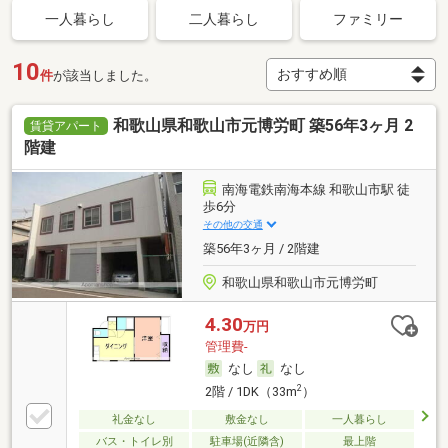
一人暮らし
二人暮らし
ファミリー
10
件
が該当しました。
和歌山県和歌山市元博労町 築56年3ヶ月 2
賃貸アパート
階建
南海電鉄南海本線 和歌山市駅 徒
歩6分
その他の交通
築56年3ヶ月 / 2階建
和歌山県和歌山市元博労町
4.30
万円
管理費-
なし
なし
2
2階 / 1DK（33m
）
礼金なし
敷金なし
一人暮らし
バス・トイレ別
駐車場(近隣含)
最上階