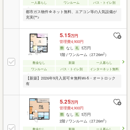
一人暮らし
ワンルーム
バス・トイレ別
都市ガス物件☆ネット無料、エアコン等の人気設備が
充実(^^♪
5.15
万円
管理費4,900円
なし
5万円
2
1階 / ワンルーム（27.26m
）
敷金なし
新築
一人暮らし
ワンルーム
バス・トイレ別
インターネット無料
【新築】2026年9月入居可☆無料Wi-fi・オートロック
有
5.25
万円
管理費4,900円
なし
5万円
2
2階 / ワンルーム（27.26m
）
敷金なし
新築
一人暮らし