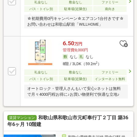
礼金なし
敷金なし
ファミリー
バス・トイレ別
駐車場(近隣含)
南向き
☆初期費用0円キャンペーン☆エアコン1台付きです☆
お問い合わせは和歌山駅前「WILLHOME」
6.50
万円
管理費8,000円
なし
なし
2
8階 / 3LDK（59.2m
）
礼金なし
敷金なし
ファミリー
バス・トイレ別
駐車場(近隣含)
インターネット無料
オートロック・管理人さんもいて安心♪ネットは無料
で月々4000円程お得に♪お買い物便利で快適な立地♪
和歌山県和歌山市元町奉行丁２丁目 築36
賃貸マンション
年6ヶ月 10階建