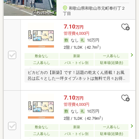
和歌山県和歌山市元町奉行丁２
丁目
7.10
万円
管理費4,000円
なし
10万円
2
2階 / 1LDK（42.7m
）
敷金なし
新築
一人暮らし
二人暮らし
バス・トイレ別
駐車場(近隣含)
ピカピカの【新築】です！話題の乾太くん搭載！お風
呂は広々とした一坪タイプ♪ネットは無料で月々お得
に♪
7.10
万円
管理費4,000円
なし
10万円
2
2階 / 1LDK（42.79m
）
敷金なし
新築
一人暮らし
二人暮らし
バス・トイレ別
駐車場(近隣含)