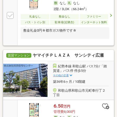
なし
なし
2
2階 / 3LDK（66.24m
）
礼金なし
敷金なし
ファミリー
バス・トイレ別
駐車場(近隣含)
インターネット無料
敷金礼金0円☆都市ガス物件です☆
ヤマイチＰＬＡＺＡ サンシティ広瀬
賃貸マンション
紀勢本線 和歌山駅 バス7分/「雑
賀道」バス停 停歩5分
その他の交通
築36年6ヶ月 / 10階建
和歌山県和歌山市元町奉行丁２
丁目
6.50
万円
管理費8,000円