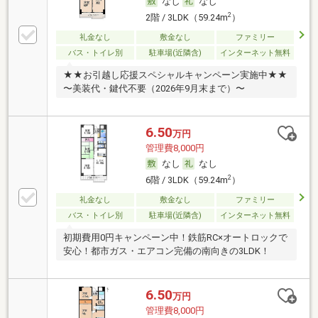
なし
なし
2
2階 / 3LDK（59.24m
）
礼金なし
敷金なし
ファミリー
バス・トイレ別
駐車場(近隣含)
インターネット無料
★★お引越し応援スペシャルキャンペーン実施中★★
〜美装代・鍵代不要（2026年9月末まで）〜
6.50
万円
管理費8,000円
なし
なし
2
6階 / 3LDK（59.24m
）
礼金なし
敷金なし
ファミリー
バス・トイレ別
駐車場(近隣含)
インターネット無料
初期費用0円キャンペーン中！鉄筋RC×オートロックで
安心！都市ガス・エアコン完備の南向きの3LDK！
6.50
万円
管理費8,000円