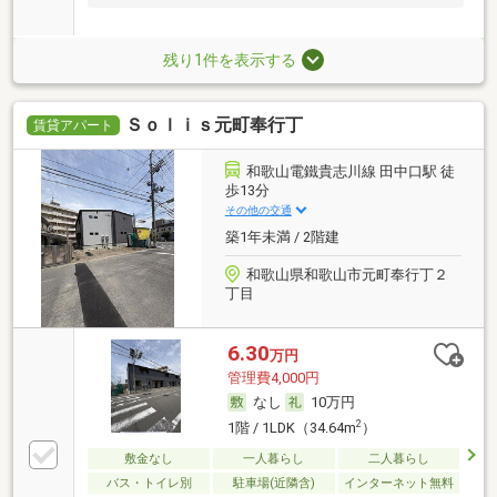
残り1件を表示する
Ｓｏｌｉｓ元町奉行丁
賃貸アパート
和歌山電鐵貴志川線 田中口駅 徒
歩13分
その他の交通
築1年未満 / 2階建
和歌山県和歌山市元町奉行丁２
丁目
6.30
万円
管理費4,000円
なし
10万円
2
1階 / 1LDK（34.64m
）
敷金なし
一人暮らし
二人暮らし
バス・トイレ別
駐車場(近隣含)
インターネット無料