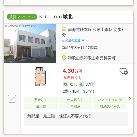
ｋｉ ｎｏ城北
賃貸マンション
南海電鉄本線 和歌山市駅 徒歩3
分
その他の交通
築54年8ヶ月 / 2階建
和歌山県和歌山市元博労町
4.30
万円
管理費なし
なし
3万円
2
2階 / 1DK（35m
）
敷金なし
一人暮らし
バス・トイレ別
最上階
角部屋
収納スペース
角部屋・最上階・保証人不要／代行