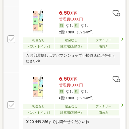
6.50
万円
管理費8,000円
なし
なし
2
2階 / 3DK（59.24m
）
礼金なし
敷金なし
ファミリー
バス・トイレ別
駐車場(近隣含)
南向き
☆お部屋探しはアパマンショップ小松原店にお任せく
ださい☆
6.50
万円
管理費8,000円
なし
なし
2
6階 / 3DK（59.24m
）
礼金なし
敷金なし
ファミリー
バス・トイレ別
駐車場(近隣含)
南向き
0120-449-256までお問合せくださいね