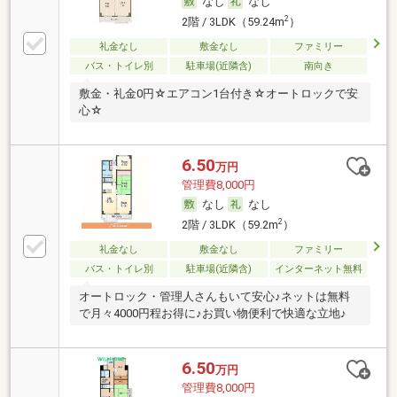
なし
なし
2
2階 / 3LDK（59.24m
）
礼金なし
敷金なし
ファミリー
バス・トイレ別
駐車場(近隣含)
南向き
敷金・礼金0円☆エアコン1台付き☆オートロックで安
心☆
6.50
万円
管理費8,000円
なし
なし
2
2階 / 3LDK（59.2m
）
礼金なし
敷金なし
ファミリー
バス・トイレ別
駐車場(近隣含)
インターネット無料
オートロック・管理人さんもいて安心♪ネットは無料
で月々4000円程お得に♪お買い物便利で快適な立地♪
6.50
万円
管理費8,000円