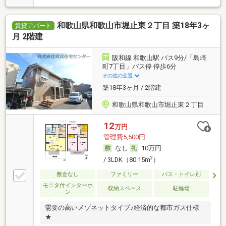
和歌山県和歌山市堀止東２丁目 築18年3ヶ
賃貸アパート
月 2階建
阪和線 和歌山駅 バス9分/「島崎
町7丁目」バス停 停歩6分
その他の交通
築18年3ヶ月 / 2階建
和歌山県和歌山市堀止東２丁目
12
万円
管理費5,500円
なし
10万円
2
/ 3LDK（80.15m
）
敷金なし
ファミリー
バス・トイレ別
モニタ付インターホ
収納スペース
駐輪場
ン
需要の高いメゾネットタイプ♪経済的な都市ガス仕様
★