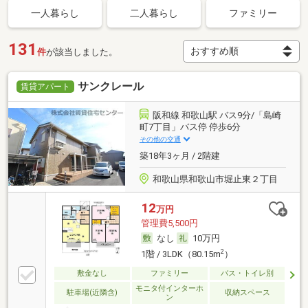
一人暮らし
二人暮らし
ファミリー
131
件
が該当しました。
サンクレール
賃貸アパート
阪和線 和歌山駅 バス9分/「島崎
町7丁目」バス停 停歩6分
その他の交通
築18年3ヶ月 / 2階建
和歌山県和歌山市堀止東２丁目
12
万円
管理費5,500円
なし
10万円
2
1階 / 3LDK（80.15m
）
敷金なし
ファミリー
バス・トイレ別
モニタ付インターホ
駐車場(近隣含)
収納スペース
ン