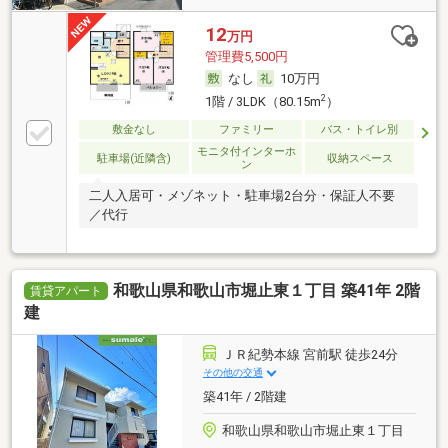
12
万円
管理費5,500円
なし
10万円
2
1階 / 3LDK（80.15m
）
敷金なし
ファミリー
バス・トイレ別
モニタ付インターホ
駐車場(近隣含)
収納スペース
ン
二人入居可・メゾネット・駐車場2台分・保証人不要
／代行
和歌山県和歌山市堀止東１丁目 築41年 2階
賃貸アパート
建
ＪＲ紀勢本線 宮前駅 徒歩24分
その他の交通
築41年 / 2階建
和歌山県和歌山市堀止東１丁目