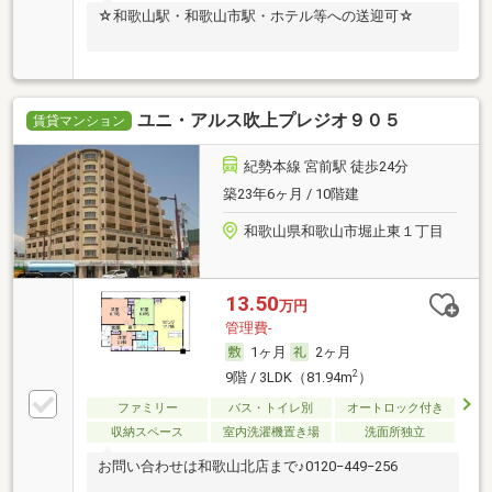
☆和歌山駅・和歌山市駅・ホテル等への送迎可☆
ユニ・アルス吹上プレジオ９０５
賃貸マンション
紀勢本線 宮前駅 徒歩24分
築23年6ヶ月 / 10階建
和歌山県和歌山市堀止東１丁目
13.50
万円
管理費-
1ヶ月
2ヶ月
2
9階 / 3LDK（81.94m
）
ファミリー
バス・トイレ別
オートロック付き
収納スペース
室内洗濯機置き場
洗面所独立
お問い合わせは和歌山北店まで♪0120−449−256