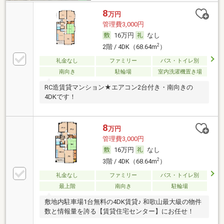
8
万円
管理費3,000円
16万円
なし
2
2階 / 4DK（68.64m
）
礼金なし
ファミリー
バス・トイレ別
南向き
駐輪場
室内洗濯機置き場
RC造賃貸マンション★エアコン2台付き・南向きの
4DKです！
8
万円
管理費3,000円
16万円
なし
2
3階 / 4DK（68.64m
）
礼金なし
ファミリー
バス・トイレ別
最上階
南向き
駐輪場
敷地内駐車場1台無料の4DK賃貸♪ 和歌山最大級の物件
数と情報量を誇る【賃貸住宅センター】にお任せ！