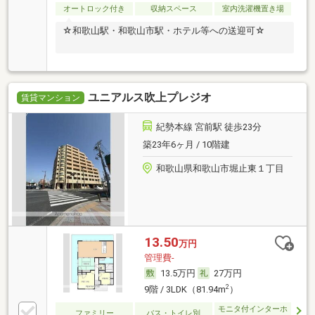
オートロック付き
収納スペース
室内洗濯機置き場
☆和歌山駅・和歌山市駅・ホテル等への送迎可☆
ユニアルス吹上プレジオ
賃貸マンション
紀勢本線 宮前駅 徒歩23分
築23年6ヶ月 / 10階建
和歌山県和歌山市堀止東１丁目
13.50
万円
管理費-
13.5万円
27万円
2
9階 / 3LDK（81.94m
）
モニタ付インターホ
ファミリー
バス・トイレ別