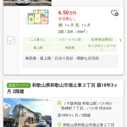
6.50
万円
管理費なし
1ヶ月
1ヶ月
2
2階 / 2DK（45m
）
二人暮らし
バス・トイレ別
駐車場(近隣含)
モニタ付インターホ
最上階
角部屋
ン
角部屋・最上階・日当り良好・閑静な住宅街
和歌山県和歌山市堀止東２丁目 築18年3ヶ
賃貸アパート
月 2階建
ＪＲ阪和線 和歌山駅 バス9分/
「島崎町７丁目」バス停 停歩6分
築18年3ヶ月 / 2階建
和歌山県和歌山市堀止東２丁目