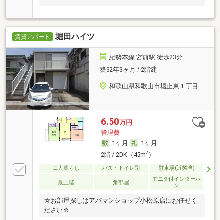
堀田ハイツ
賃貸アパート
紀勢本線 宮前駅 徒歩23分
築32年3ヶ月 / 2階建
和歌山県和歌山市堀止東１丁目
6.50
万円
管理費-
1ヶ月
1ヶ月
2
2階 / 2DK（45m
）
二人暮らし
バス・トイレ別
駐車場(近隣含)
モニタ付インターホ
最上階
角部屋
ン
☆お部屋探しはアパマンショップ小松原店にお任せく
ださい☆