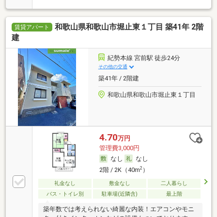
和歌山県和歌山市堀止東１丁目 築41年 2階
賃貸アパート
建
紀勢本線 宮前駅 徒歩24分
その他の交通
築41年 / 2階建
和歌山県和歌山市堀止東１丁目
4.70
万円
管理費3,000円
なし
なし
2
2階 / 2K（40m
）
礼金なし
敷金なし
二人暮らし
バス・トイレ別
駐車場(近隣含)
最上階
築年数では考えられない綺麗な内装！エアコンやモニ