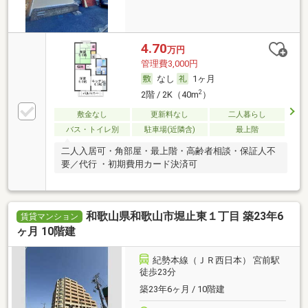
4.70
万円
管理費3,000円
なし
1ヶ月
2
2階 / 2K（40m
）
敷金なし
更新料なし
二人暮らし
バス・トイレ別
駐車場(近隣含)
最上階
二人入居可・角部屋・最上階・高齢者相談・保証人不
要／代行 ・初期費用カード決済可
和歌山県和歌山市堀止東１丁目 築23年6
賃貸マンション
ヶ月 10階建
紀勢本線（ＪＲ西日本） 宮前駅
徒歩23分
築23年6ヶ月 / 10階建