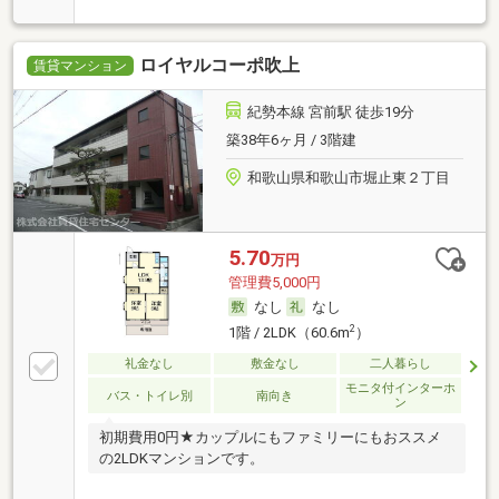
ロイヤルコーポ吹上
賃貸マンション
紀勢本線 宮前駅 徒歩19分
築38年6ヶ月 / 3階建
和歌山県和歌山市堀止東２丁目
5.70
万円
管理費5,000円
なし
なし
2
1階 / 2LDK（60.6m
）
礼金なし
敷金なし
二人暮らし
モニタ付インターホ
バス・トイレ別
南向き
ン
初期費用0円★カップルにもファミリーにもおススメ
の2LDKマンションです。