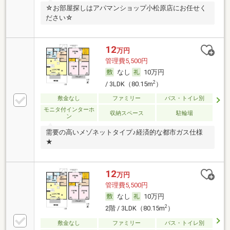
☆お部屋探しはアパマンショップ小松原店にお任せく
ださい☆
12
万円
管理費5,500円
なし
10万円
2
/ 3LDK（80.15m
）
敷金なし
ファミリー
バス・トイレ別
モニタ付インターホ
収納スペース
駐輪場
ン
需要の高いメゾネットタイプ♪経済的な都市ガス仕様
★
12
万円
管理費5,500円
なし
10万円
2
2階 / 3LDK（80.15m
）
敷金なし
ファミリー
バス・トイレ別