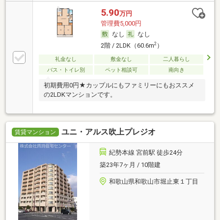
5.90
万円
管理費5,000円
なし
なし
2
2階 / 2LDK（60.6m
）
礼金なし
敷金なし
二人暮らし
バス・トイレ別
ペット相談可
南向き
初期費用0円★カップルにもファミリーにもおススメ
の2LDKマンションです。
ユニ・アルス吹上プレジオ
賃貸マンション
紀勢本線 宮前駅 徒歩24分
築23年7ヶ月 / 10階建
和歌山県和歌山市堀止東１丁目