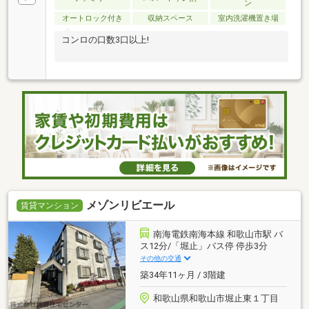
ン
オートロック付き
収納スペース
室内洗濯機置き場
コンロの口数3口以上!
メゾンリビエール
賃貸マンション
南海電鉄南海本線 和歌山市駅 バ
ス12分/「堀止」バス停 停歩3分
その他の交通
築34年11ヶ月 / 3階建
和歌山県和歌山市堀止東１丁目