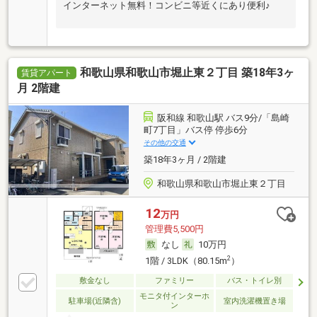
インターネット無料！コンビニ等近くにあり便利♪
和歌山県和歌山市堀止東２丁目 築18年3ヶ
賃貸アパート
月 2階建
阪和線 和歌山駅 バス9分/「島崎
町7丁目」バス停 停歩6分
その他の交通
築18年3ヶ月 / 2階建
和歌山県和歌山市堀止東２丁目
12
万円
管理費5,500円
なし
10万円
2
1階 / 3LDK（80.15m
）
敷金なし
ファミリー
バス・トイレ別
モニタ付インターホ
駐車場(近隣含)
室内洗濯機置き場
ン