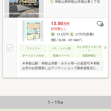
和歌山県和歌山市堀止東１丁目
13.50
万円
管理費なし
13.5万円
27万円(実費)
2
9階 / 3LDK（81.94m
）
モニタ付インターホ
ファミリー
バス・トイレ別
ン
オートロック付き
収納スペース
洗面所独立
☆和歌山駅・和歌山市駅・ホテル等への送迎可☆和歌
山市のお部屋探しはアパマンショップ国体道路店にお
任せください♪
1～19
棟