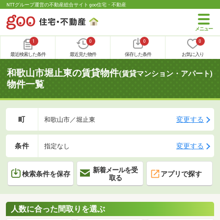
NTTグループ運営の不動産総合サイト goo住宅・不動産
1
0
0
0
最近検索した条件
最近見た物件
保存した条件
お気に入り
和歌山市堀止東の賃貸物件
(賃貸マンション・アパート)
物件一覧
町
変更する
和歌山市／堀止東
条件
変更する
指定なし
新着メールを受
検索条件を保存
アプリで探す
取る
人数に合った間取りを選ぶ