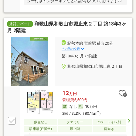
ター付きインターホンなどの設備もついております♪♪
和歌山県和歌山市堀止東２丁目 築18年3ヶ
賃貸アパート
月 2階建
紀勢本線 宮前駅 徒歩20分
その他の交通
築18年3ヶ月 / 2階建
和歌山県和歌山市堀止東２丁目
12
万円
管理費5,500円
なし
10万円
2
2階 / 3LDK（80.15m
）
敷金なし
ファミリー
バス・トイレ別
駐車場(近隣含)
最上階
南向き