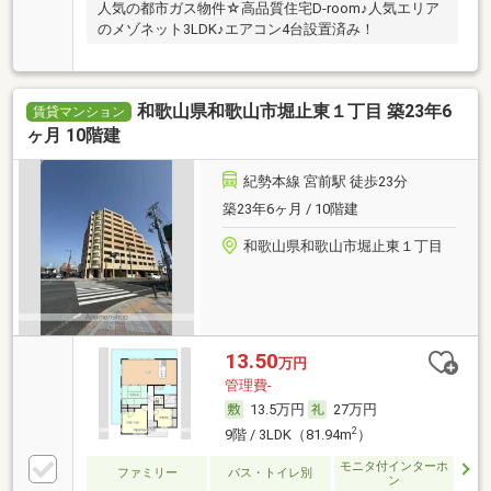
人気の都市ガス物件☆高品質住宅D-room♪人気エリア
のメゾネット3LDK♪エアコン4台設置済み！
和歌山県和歌山市堀止東１丁目 築23年6
賃貸マンション
ヶ月 10階建
紀勢本線 宮前駅 徒歩23分
築23年6ヶ月 / 10階建
和歌山県和歌山市堀止東１丁目
13.50
万円
管理費-
13.5万円
27万円
2
9階 / 3LDK（81.94m
）
モニタ付インターホ
ファミリー
バス・トイレ別
ン