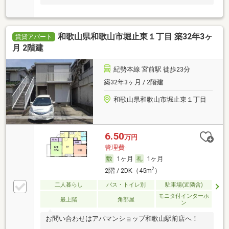
和歌山県和歌山市堀止東１丁目 築32年3ヶ
賃貸アパート
月 2階建
紀勢本線 宮前駅 徒歩23分
築32年3ヶ月 / 2階建
和歌山県和歌山市堀止東１丁目
6.50
万円
管理費-
1ヶ月
1ヶ月
2
2階 / 2DK（45m
）
二人暮らし
バス・トイレ別
駐車場(近隣含)
モニタ付インターホ
最上階
角部屋
ン
お問い合わせはアパマンショップ和歌山駅前店へ！