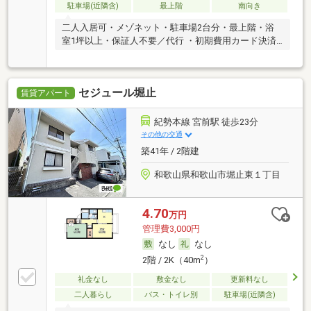
駐車場(近隣含)
最上階
南向き
二人入居可・メゾネット・駐車場2台分・最上階・浴
室1坪以上・保証人不要／代行 ・初期費用カード決済
可
セジュール堀止
賃貸アパート
紀勢本線 宮前駅 徒歩23分
その他の交通
築41年 / 2階建
和歌山県和歌山市堀止東１丁目
4.70
万円
管理費3,000円
なし
なし
2
2階 / 2K（40m
）
礼金なし
敷金なし
更新料なし
二人暮らし
バス・トイレ別
駐車場(近隣含)