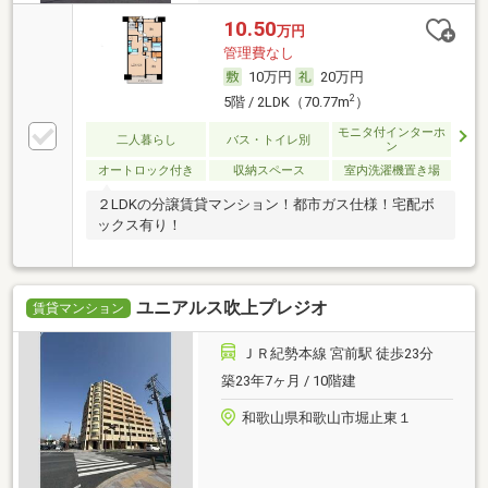
10.50
万円
管理費なし
10万円
20万円
2
5階 / 2LDK（70.77m
）
モニタ付インターホ
二人暮らし
バス・トイレ別
ン
オートロック付き
収納スペース
室内洗濯機置き場
２LDKの分譲賃貸マンション！都市ガス仕様！宅配ボ
ックス有り！
ユニアルス吹上プレジオ
賃貸マンション
ＪＲ紀勢本線 宮前駅 徒歩23分
築23年7ヶ月 / 10階建
和歌山県和歌山市堀止東１