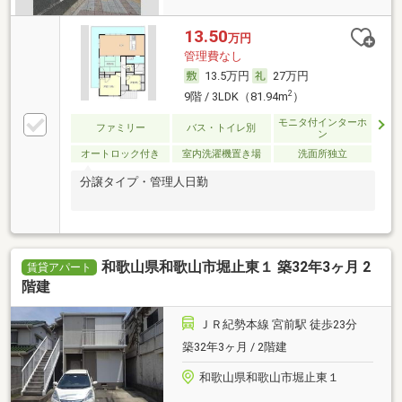
13.50
万円
管理費なし
13.5万円
27万円
2
9階 / 3LDK（81.94m
）
モニタ付インターホ
ファミリー
バス・トイレ別
ン
オートロック付き
室内洗濯機置き場
洗面所独立
分譲タイプ・管理人日勤
和歌山県和歌山市堀止東１ 築32年3ヶ月 2
賃貸アパート
階建
ＪＲ紀勢本線 宮前駅 徒歩23分
築32年3ヶ月 / 2階建
和歌山県和歌山市堀止東１