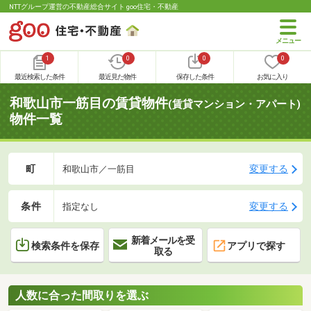
NTTグループ運営の不動産総合サイト goo住宅・不動産
1
0
0
0
最近検索した条件
最近見た物件
保存した条件
お気に入り
和歌山市一筋目の賃貸物件
(賃貸マンション・アパート)
物件一覧
町
変更する
和歌山市／一筋目
条件
変更する
指定なし
新着メールを受
検索条件を保存
アプリで探す
取る
人数に合った間取りを選ぶ