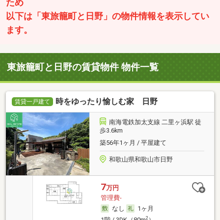
ため
以下は「東旅籠町と日野」の物件情報を表示してい
ます。
東旅籠町と日野の賃貸物件 物件一覧
時をゆったり愉しむ家 日野
賃貸一戸建て
南海電鉄加太支線 二里ヶ浜駅 徒
歩3.6km
築56年1ヶ月 / 平屋建て
和歌山県和歌山市日野
7
万円
管理費-
なし
1ヶ月
2
1階 / 3DK（80m
）