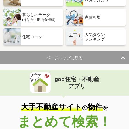
暮らしのデータ
家賃相場
(補助金・助成金情報)
人気タウン
住宅ローン
ランキング
ページトップに戻る
goo住宅・不動産
アプリ
大手不動産サイト
物件
の
を
まとめて検索！