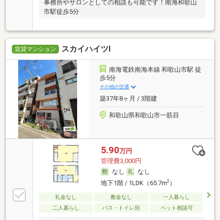
事務所やサロンとしての相談も可能です！南海和歌山
市駅徒歩5分
スカイハイツⅠ
賃貸マンション
南海電鉄南海本線 和歌山市駅 徒
歩5分
その他の交通
築37年8ヶ月 / 3階建
和歌山県和歌山市一筋目
5.90
万円
管理費3,000円
なし
なし
2
地下1階 / 1LDK（65.7m
）
礼金なし
敷金なし
一人暮らし
二人暮らし
バス・トイレ別
ペット相談可