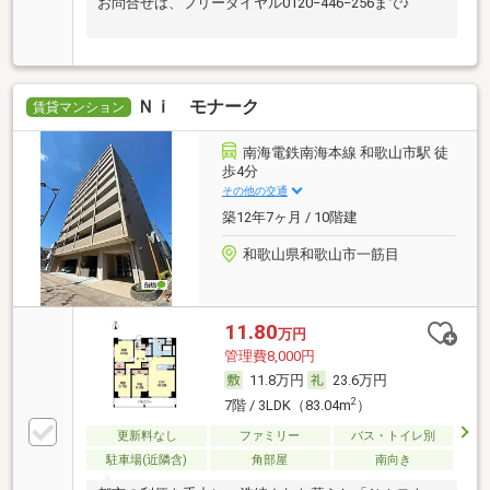
お問合せは、フリーダイヤル0120−446−256まで♪
Ｎｉ モナーク
賃貸マンション
南海電鉄南海本線 和歌山市駅 徒
歩4分
その他の交通
築12年7ヶ月 / 10階建
和歌山県和歌山市一筋目
11.80
万円
管理費8,000円
11.8万円
23.6万円
2
7階 / 3LDK（83.04m
）
更新料なし
ファミリー
バス・トイレ別
駐車場(近隣含)
角部屋
南向き