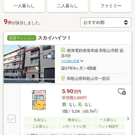
一人暮らし
二人暮らし
ファミリー
9
件
が該当しました。
スカイハイツＩ
賃貸マンション
南海電鉄南海本線 和歌山市駅 徒
歩5分
その他の交通
築37年8ヶ月 / 4階建
和歌山県和歌山市一筋目
5.90
万円
管理費3,000円
なし
なし
2
1階 / 1LDK（65.7m
）
礼金なし
敷金なし
一人暮らし
二人暮らし
バス・トイレ別
ペット相談可