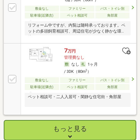
敷金なし
ファミリー
バス・トイレ別
駐車場(近隣含)
ペット相談可
角部屋
リフォーム中ですが、内覧は随時承っております。ペ
ットの多頭飼育相談可、周辺住宅が少なく静かな環
境。
7
万円
管理費なし
なし
1ヶ月
2
/ 3DK（80m
）
敷金なし
ファミリー
バス・トイレ別
駐車場(近隣含)
ペット相談可
角部屋
ペット相談可・二人入居可・閑静な住宅街・角部屋
もっと見る