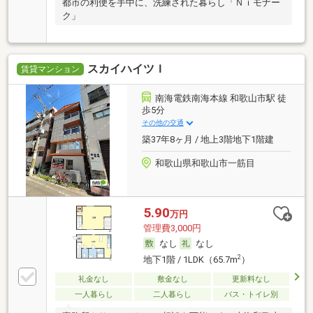
都市の利便を手中に、洗練された暮らし「Ｎｉモナー
ク」
スカイハイツＩ
賃貸マンション
南海電鉄南海本線 和歌山市駅 徒
歩5分
その他の交通
築37年8ヶ月 / 地上3階地下1階建
和歌山県和歌山市一筋目
5.90
万円
管理費3,000円
なし
なし
2
地下1階 / 1LDK（65.7m
）
礼金なし
敷金なし
更新料なし
一人暮らし
二人暮らし
バス・トイレ別