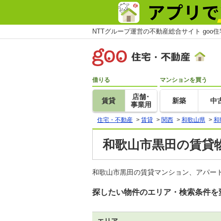
NTTグループ運営の不動産総合サイト goo
借りる
マンションを買う
店舗･
賃貸
新築
中
事業用
住宅・不動産
>
賃貸
>
関西
>
和歌山県
>
和
和歌山市黒田の賃貸物
和歌山市黒田の賃貸マンション、アパート
探したい物件のエリア・検索条件を