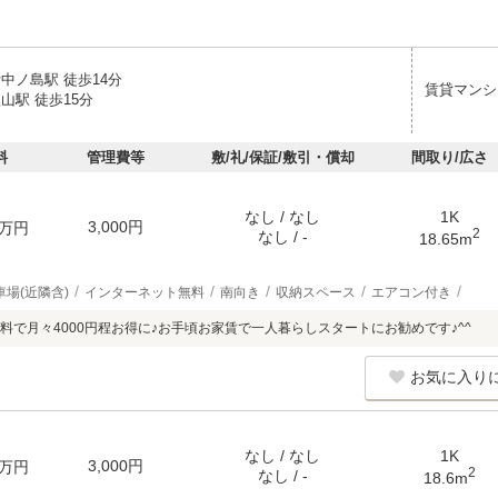
中ノ島駅 徒歩14分
賃貸マンシ
山駅 徒歩15分
料
管理費等
敷/礼/保証/敷引・償却
間取り/広さ
なし / なし
1K
3,000円
万円
2
なし / -
18.65m
車場(近隣含)
インターネット無料
南向き
収納スペース
エアコン付き
料で月々4000円程お得に♪お手頃お家賃で一人暮らしスタートにお勧めです♪^^
お気に入り
なし / なし
1K
3,000円
万円
2
なし / -
18.6m