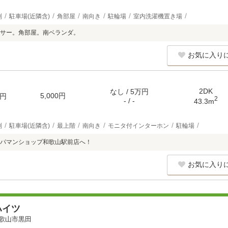
別
駐車場(近隣含)
角部屋
南向き
駐輪場
室内洗濯機置き場
サー。角部屋。南ベランダ。
お気に入り
2DK
なし / 5万円
5,000円
円
2
- / -
43.3m
別
駐車場(近隣含)
最上階
南向き
モニタ付インターホン
駐輪場
パマンショップ和歌山駅前店へ！
お気に入り
ハイツ
歌山市黒田