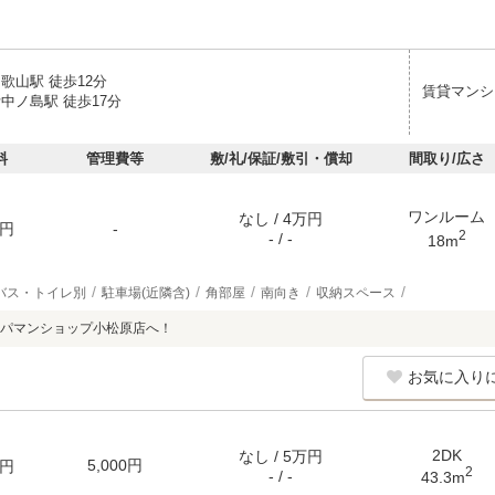
歌山駅 徒歩12分
賃貸マンシ
中ノ島駅 徒歩17分
料
管理費等
敷/礼/保証/敷引・償却
間取り/広さ
ワンルーム
なし / 4万円
円
-
2
- / -
18m
バス・トイレ別
駐車場(近隣含)
角部屋
南向き
収納スペース
パマンショップ小松原店へ！
お気に入り
2DK
なし / 5万円
5,000円
円
2
- / -
43.3m