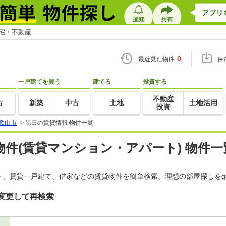
住宅・不動産
0
最近見た物件
保
一戸建てを買う
建てる
投資する
不動産
古
新築
中古
土地
土地活用
投資
歌山市
>
黒田の賃貸情報 物件一覧
件(賃貸マンション・アパート) 物件一
、賃貸一戸建て、借家などの賃貸物件を簡単検索。理想の部屋探しをg
変更して再検索