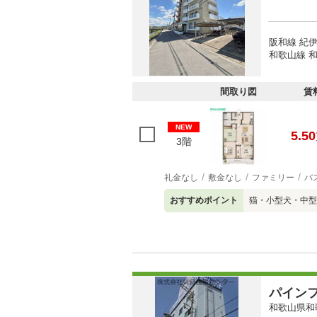
阪和線 紀伊
和歌山線 和
間取り図
賃
NEW
5.50
3階
礼金なし
敷金なし
ファミリー
バ
おすすめポイント
猫・小型犬・中型
パイン
和歌山県和