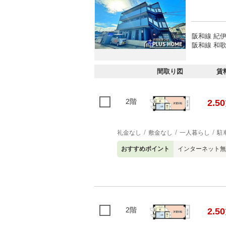
阪和線 紀伊
阪和線 和歌
間取り図
賃
2階
2.50
礼金なし
敷金なし
一人暮らし
駐
おすすめポイント
インターネット無
2階
2.50