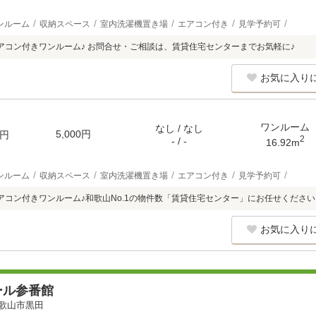
ンルーム
収納スペース
室内洗濯機置き場
エアコン付き
見学予約可
アコン付きワンルーム♪ お問合せ・ご相談は、賃貸住宅センターまでお気軽に♪
お気に入り
ワンルーム
なし / なし
5,000円
円
2
- / -
16.92m
ンルーム
収納スペース
室内洗濯機置き場
エアコン付き
見学予約可
アコン付きワンルーム♪和歌山No.1の物件数「賃貸住宅センター」にお任せください
お気に入り
ール参番館
歌山市黒田