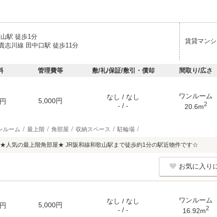
山駅 徒歩1分
賃貸マンシ
貴志川線 田中口駅 徒歩11分
料
管理費等
敷/礼/保証/敷引・償却
間取り/広さ
ワンルーム
なし / なし
5,000円
円
2
- / -
20.6m
ンルーム
最上階
角部屋
収納スペース
駐輪場
★人気の最上階角部屋★ JR阪和線和歌山駅まで徒歩約1分の駅近物件です☆
お気に入り
ワンルーム
なし / なし
5,000円
円
2
- / -
16.92m