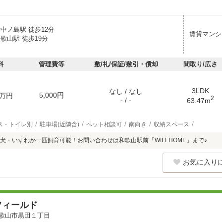
中ノ島駅 徒歩12分
賃貸マンシ
歌山駅 徒歩19分
料
管理費等
敷/礼/保証/敷引・償却
間取り/広さ
3LDK
なし / なし
5,000円
万円
2
- / -
63.47m
ス・トイレ別
駐車場(近隣含)
ペット相談可
南向き
収納スペース
犬・いずれか一匹飼育可能！お問い合わせは和歌山駅前「WILLHOME」まで♪
お気に入り
フィールド
歌山市黒田１丁目