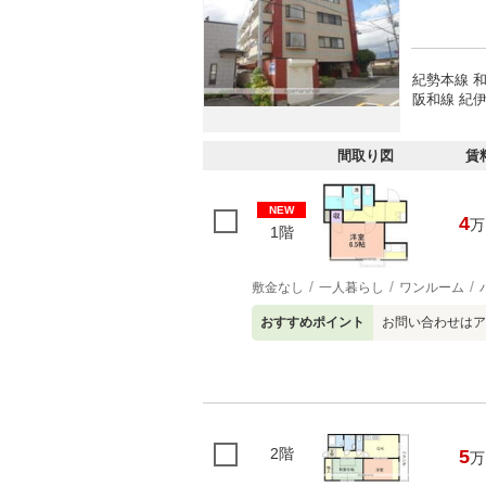
紀勢本線 和
阪和線 紀伊
間取り図
賃
NEW
4
万
1階
敷金なし
一人暮らし
ワンルーム
おすすめポイント
お問い合わせはア
2階
5
万