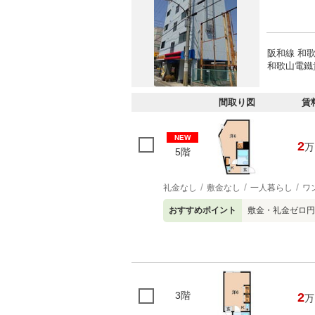
阪和線 和歌
和歌山電鐵
間取り図
賃
NEW
2
万
5階
礼金なし
敷金なし
一人暮らし
ワ
おすすめポイント
敷金・礼金ゼロ円
3階
2
万