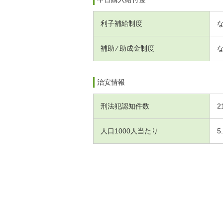
利子補給制度
補助 ⁄ 助成金制度
治安情報
刑法犯認知件数
2
人口1000人当たり
5