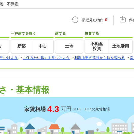
住宅・不動産
0
最近見た物件
保
一戸建てを買う
建てる
投資する
不動産
古
新築
中古
土地
土地活用
投資
見つけよう
>
「住みたい駅」を見つけよう
>
和歌山県の路線から駅を調べる
>
南
さ・基本情報
4.3
万円
家賃相場
※1K・1DKの家賃相場