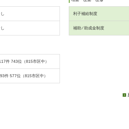
なし
利子補給制度
なし
補助 ⁄ 助成金制度
117件 743位（815市区中）
.93件 577位（815市区中）