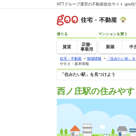
NTTグループ運営の不動産総合サイト goo
借りる
マンションを買う
店舗･
賃貸
新築
中
事業用
住宅・不動産
>
地域情報
>
「住みたい街」を
やすさ・基本情報
「住みたい駅」を見つけよう
西ノ庄駅の住みやす