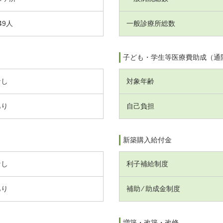
49人
一般診療所総数
子ども・学生等医療費助成（通
なし
対象年齢
あり
自己負担
新築購入給付金
なし
利子補給制度
あり
補助 ⁄ 助成金制度
増築・改築・改修