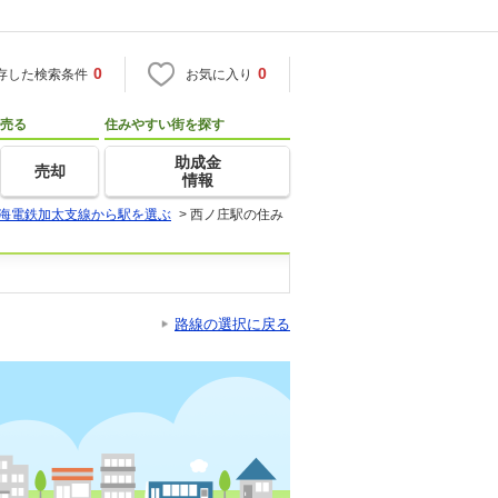
0
0
存した検索条件
お気に入り
売る
住みやすい街を探す
助成金
売却
情報
海電鉄加太支線から駅を選ぶ
>
西ノ庄駅の住み
路線の選択に戻る