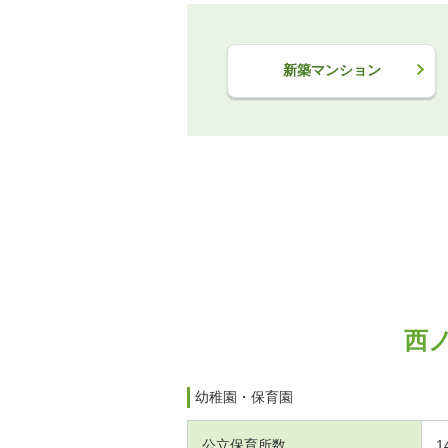
新築マンション
西
幼稚園・保育園
公立保育所数
1