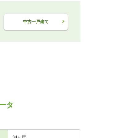
中古一戸建て
ータ
34ヶ所