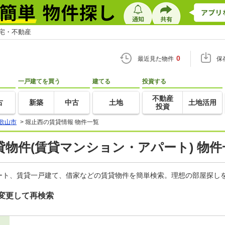
住宅・不動産
0
最近見た物件
保
一戸建てを買う
建てる
投資する
不動産
古
新築
中古
土地
土地活用
投資
歌山市
>
堀止西の賃貸情報 物件一覧
物件(賃貸マンション・アパート) 物件
ート、賃貸一戸建て、借家などの賃貸物件を簡単検索。理想の部屋探しを
変更して再検索