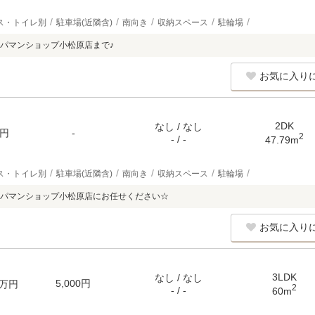
ス・トイレ別
駐車場(近隣含)
南向き
収納スペース
駐輪場
パマンショップ小松原店まで♪
お気に入り
2DK
なし / なし
円
-
2
- / -
47.79m
ス・トイレ別
駐車場(近隣含)
南向き
収納スペース
駐輪場
パマンショップ小松原店にお任せください☆
お気に入り
3LDK
なし / なし
5,000円
万円
2
- / -
60m