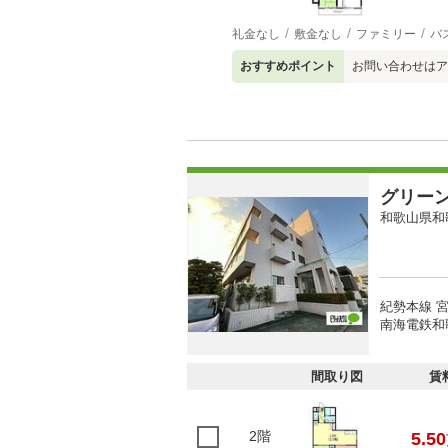
礼金なし
敷金なし
ファミリー
バ
おすすめポイント
お問い合わせはア
グリー
和歌山県和
紀勢本線 宮
南海電鉄和歌
間取り図
賃
2階
5.50