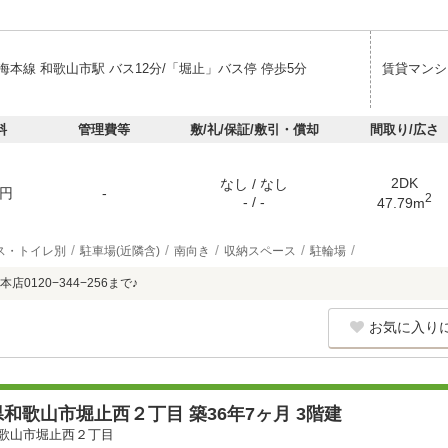
海本線 和歌山市駅 バス12分/「堀止」バス停 停歩5分
賃貸マンシ
料
管理費等
敷/礼/保証/敷引・償却
間取り/広さ
2DK
なし / なし
円
-
2
- / -
47.79m
ス・トイレ別
駐車場(近隣含)
南向き
収納スペース
駐輪場
0120−344−256まで♪
お気に入り
和歌山市堀止西２丁目 築36年7ヶ月 3階建
歌山市堀止西２丁目