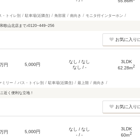
- / -
55.86m
ス・トイレ別
駐車場(近隣含)
角部屋
南向き
モニタ付インターホン
歌山北店まで♪0120−449−256
お気に入り
なし / なし
3LDK
5,000円
万円
2
なし / -
62.28m
ァミリー
バス・トイレ別
駐車場(近隣含)
最上階
南向き
ニ近く便利な立地！
お気に入り
3LDK
なし / なし
5,000円
万円
2
- / -
60m