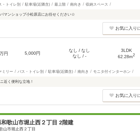
ス・トイレ別
駐車場(近隣含)
最上階
南向き
収納スペース
パマンショップ小松原店にお任せください☆
お気に入り
なし / なし
3LDK
5,000円
万円
2
なし / -
62.28m
ァミリー
バス・トイレ別
駐車場(近隣含)
南向き
モニタ付インターホン
ニ近く便利な立地！
お気に入り
和歌山市堀止西２丁目 2階建
歌山市堀止西２丁目