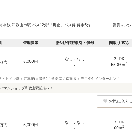
海本線 和歌山市駅 バス12分/「堀止」バス停 停歩5分
賃貸マンシ
料
管理費等
敷/礼/保証/敷引・償却
間取り/広さ
2LDK
なし / なし
5,000円
万円
2
- / -
55.86m
ス・トイレ別
駐車場(近隣含)
角部屋
南向き
モニタ付インターホン
パマンショップ和歌山駅前店へ！
お気に入り
3LDK
なし / なし
5,000円
万円
2
- / -
60m