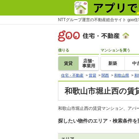
NTTグループ運営の不動産総合サイト goo
借りる
マンションを買う
店舗･
賃貸
新築
中
事業用
住宅・不動産
>
賃貸
>
関西
>
和歌山県
>
和
和歌山市堀止西の賃貸
和歌山市堀止西の賃貸マンション、アパ
探したい物件のエリア・検索条件を