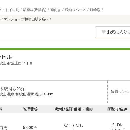
ス・トイレ別
駐車場(近隣含)
南向き
収納スペース
駐輪場
パマンショップ和歌山駅前店へ！
お気に入り
ンヒル
歌山市堀止西２丁目
前駅 徒歩28分
賃貸マンシ
山港線 和歌山港駅 徒歩3.2km
料
管理費等
敷/礼/保証/敷引・償却
間取り/広さ
2LDK
なし / なし
5,000円
万円
2