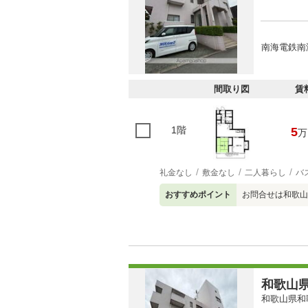
南海電鉄南
間取り図
賃
1階
5
万
礼金なし
敷金なし
二人暮らし
バ
おすすめポイント
お問合せは和歌山本店
和歌山県
和歌山県和