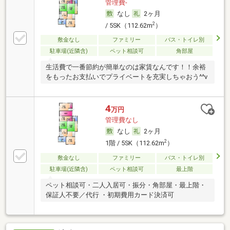
管理費-
なし
2ヶ月
2
/ 5SK（112.62m
）
敷金なし
ファミリー
バス・トイレ別
駐車場(近隣含)
ペット相談可
角部屋
生活費で一番節約が簡単なのは家賃なんです！！余裕
をもったお支払いでプライベートを充実しちゃおう^^v
4
万円
管理費なし
なし
2ヶ月
2
1階 / 5SK（112.62m
）
敷金なし
ファミリー
バス・トイレ別
駐車場(近隣含)
ペット相談可
最上階
ペット相談可・二人入居可・振分・角部屋・最上階・
保証人不要／代行 ・初期費用カード決済可