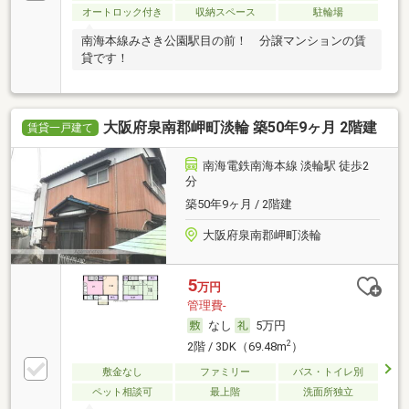
オートロック付き
収納スペース
駐輪場
南海本線みさき公園駅目の前！ 分譲マンションの賃
貸です！
大阪府泉南郡岬町淡輪 築50年9ヶ月 2階建
賃貸一戸建て
南海電鉄南海本線 淡輪駅 徒歩2
分
築50年9ヶ月 / 2階建
大阪府泉南郡岬町淡輪
5
万円
管理費-
なし
5万円
2
2階 / 3DK（69.48m
）
敷金なし
ファミリー
バス・トイレ別
ペット相談可
最上階
洗面所独立