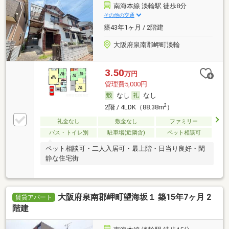
南海本線 淡輪駅 徒歩8分
その他の交通
築43年1ヶ月 / 2階建
大阪府泉南郡岬町淡輪
3.50
万円
管理費5,000円
なし
なし
2
2階 / 4LDK（88.38m
）
礼金なし
敷金なし
ファミリー
バス・トイレ別
駐車場(近隣含)
ペット相談可
ペット相談可・二人入居可・最上階・日当り良好・閑
静な住宅街
大阪府泉南郡岬町望海坂１ 築15年7ヶ月 2
賃貸アパート
階建