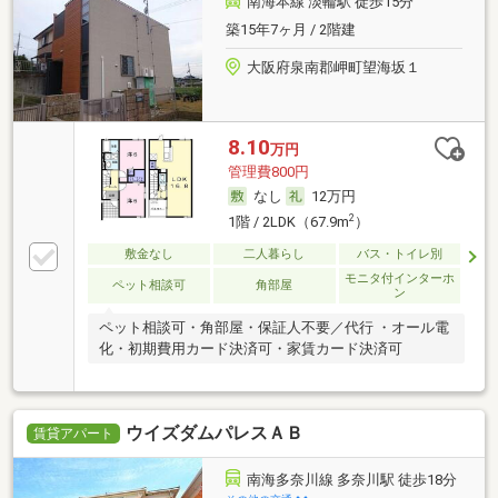
南海本線 淡輪駅 徒歩15分
築15年7ヶ月 / 2階建
大阪府泉南郡岬町望海坂１
8.10
万円
管理費800円
なし
12万円
2
1階 / 2LDK（67.9m
）
敷金なし
二人暮らし
バス・トイレ別
モニタ付インターホ
ペット相談可
角部屋
ン
ペット相談可・角部屋・保証人不要／代行 ・オール電
化・初期費用カード決済可・家賃カード決済可
ウイズダムパレスＡＢ
賃貸アパート
南海多奈川線 多奈川駅 徒歩18分