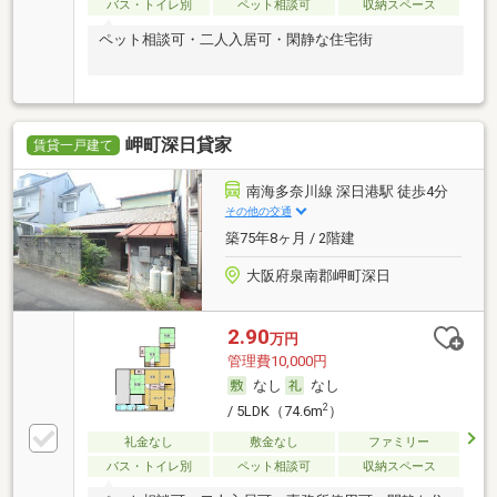
バス・トイレ別
ペット相談可
収納スペース
ペット相談可・二人入居可・閑静な住宅街
岬町深日貸家
賃貸一戸建て
南海多奈川線 深日港駅 徒歩4分
その他の交通
築75年8ヶ月 / 2階建
大阪府泉南郡岬町深日
2.90
万円
管理費10,000円
なし
なし
2
/ 5LDK（74.6m
）
礼金なし
敷金なし
ファミリー
バス・トイレ別
ペット相談可
収納スペース