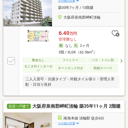
その他の交通
築30年7ヶ月 / 13階建
大阪府泉南郡岬町淡輪
6.40
万円
管理費なし
なし
2ヶ月
2
3階 / 3LDK（62.56m
）
敷金なし
ファミリー
バス・トイレ別
モニタ付インターホ
オートロック付き
収納スペース
ン
二人入居可・分譲タイプ・外観タイル張り・管理人常
駐・日当り良好
大阪府泉南郡岬町淡輪 築35年11ヶ月 2階建
賃貸一戸建て
南海本線 淡輪駅 徒歩6分
その他の交通