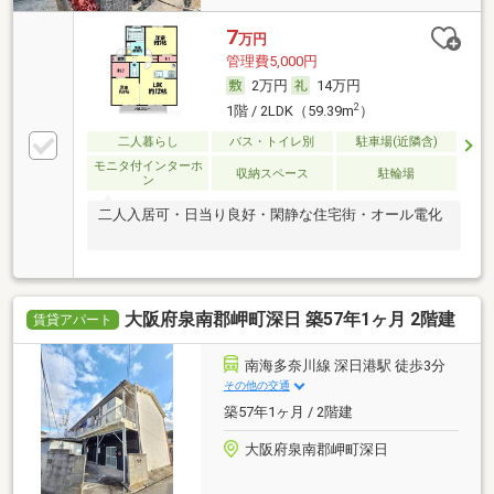
7
万円
管理費5,000円
2万円
14万円
2
1階 / 2LDK（59.39m
）
二人暮らし
バス・トイレ別
駐車場(近隣含)
モニタ付インターホ
収納スペース
駐輪場
ン
二人入居可・日当り良好・閑静な住宅街・オール電化
大阪府泉南郡岬町深日 築57年1ヶ月 2階建
賃貸アパート
南海多奈川線 深日港駅 徒歩3分
その他の交通
築57年1ヶ月 / 2階建
大阪府泉南郡岬町深日