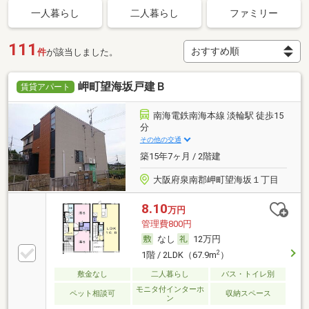
一人暮らし
二人暮らし
ファミリー
111
件
が該当しました。
岬町望海坂戸建Ｂ
賃貸アパート
南海電鉄南海本線 淡輪駅 徒歩15
分
その他の交通
築15年7ヶ月 / 2階建
大阪府泉南郡岬町望海坂１丁目
8.10
万円
管理費800円
なし
12万円
2
1階 / 2LDK（67.9m
）
敷金なし
二人暮らし
バス・トイレ別
モニタ付インターホ
ペット相談可
収納スペース
ン