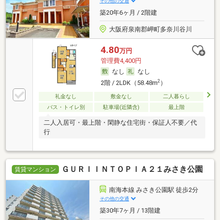
その他の交通
築20年6ヶ月 / 2階建
大阪府泉南郡岬町多奈川谷川
4.80
万円
管理費4,400円
なし
なし
2
2階 / 2LDK（58.48m
）
礼金なし
敷金なし
二人暮らし
バス・トイレ別
駐車場(近隣含)
最上階
二人入居可・最上階・閑静な住宅街・保証人不要／代
行
ＧＵＲＩＩＮＴＯＰＩＡ２１みさき公園
賃貸マンション
南海本線 みさき公園駅 徒歩2分
その他の交通
築30年7ヶ月 / 13階建