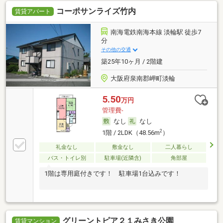
コーポサンライズ竹内
賃貸アパート
南海電鉄南海本線 淡輪駅 徒歩7
分
その他の交通
築25年10ヶ月 / 2階建
大阪府泉南郡岬町淡輪
5.50
万円
管理費-
なし
なし
2
1階 / 2LDK（48.56m
）
礼金なし
敷金なし
二人暮らし
バス・トイレ別
駐車場(近隣含)
角部屋
1階は専用庭付きです！ 駐車場1台込みです！
グリーントピア２１みさき公園
賃貸マンション