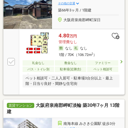
その他の交通
築66年3ヶ月 / 1階建
大阪府泉南郡岬町深日
4.80
万円
管理費なし
なし
なし
2
1階 / 7DK（106.72m
）
礼金なし
敷金なし
ファミリー
バス・トイレ別
駐車場(近隣含)
ペット相談可
ペット相談可・二人入居可・駐車場3台分以上・最上
階・日当り良好・閑静な住宅街
大阪府泉南郡岬町淡輪 築30年7ヶ月 13階
賃貸マンション
建
南海本線 みさき公園駅 徒歩3分