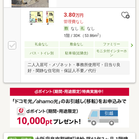
3.80
万円
管理費なし
なし
なし
2
1階 / 3DK（53.86m
）
礼金なし
敷金なし
ファミリー
モニタ付インターホ
バス・トイレ別
駐車場(近隣含)
ン
二人入居可・メゾネット・事務所使用可・日当り良
好・閑静な住宅街・保証人不要／代行