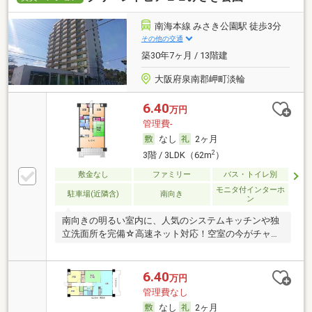
南海本線 みさき公園駅 徒歩3分
その他の交通
築30年7ヶ月 / 13階建
大阪府泉南郡岬町淡輪
6.40
万円
管理費-
なし
2ヶ月
2
3階 / 3LDK（62m
）
敷金なし
ファミリー
バス・トイレ別
モニタ付インターホ
駐車場(近隣含)
南向き
ン
南向きの明るい室内に、人気のシステムキッチンや独
立洗面所を完備☆高速ネット対応！空室の今がチャン
ス！
6.40
万円
管理費なし
なし
2ヶ月