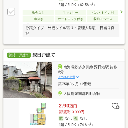
2
3階 / 3LDK（62.56m
）
敷金なし
ファミリー
バス・トイレ別
南向き
オートロック付き
収納スペース
分譲タイプ・外観タイル張り・管理人常駐・日当り良
好
深日戸建て
賃貸一戸建て
南海電鉄多奈川線 深日港駅 徒歩
5分
その他の交通
築75年8ヶ月 / 2階建
大阪府泉南郡岬町深日
2.90
万円
管理費10,000円
なし
なし
2
1階 / 5LDK（74.6m
）