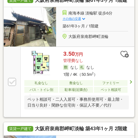
大阪府泉南郡岬町淡輪 築61年3ヶ月 1階建
賃貸一戸建て
南海本線 淡輪駅 徒歩6分
その他の交通
築61年3ヶ月 / 1階建
大阪府泉南郡岬町淡輪
3.50
万円
管理費なし
なし
なし
2
1階 / 4K（50.5m
）
礼金なし
敷金なし
ファミリー
バス・トイレ別
駐車場(近隣含)
ペット相談可
ペット相談可・二人入居可・事務所使用可・最上階・
日当り良好・閑静な住宅街・保証人不要／代行
大阪府泉南郡岬町淡輪 築43年1ヶ月 2階建
賃貸一戸建て