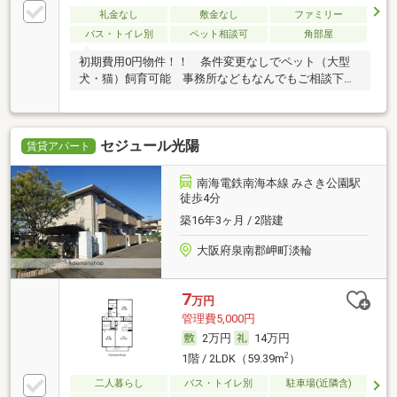
礼金なし
敷金なし
ファミリー
バス・トイレ別
ペット相談可
角部屋
初期費用0円物件！！ 条件変更なしでペット（大型
犬・猫）飼育可能 事務所などもなんでもご相談下さ
い
セジュール光陽
賃貸アパート
南海電鉄南海本線 みさき公園駅
徒歩4分
築16年3ヶ月 / 2階建
大阪府泉南郡岬町淡輪
7
万円
管理費5,000円
2万円
14万円
2
1階 / 2LDK（59.39m
）
二人暮らし
バス・トイレ別
駐車場(近隣含)