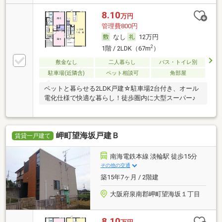
8.10
万円
管理費800円
なし
12万円
2
1階 / 2LDK（67m
）
敷金なし
二人暮らし
バス・トイレ別
駐車場(近隣含)
ペット相談可
角部屋
ペットと暮らせる2LDK戸建☆駐車場2台付き、オール
電化仕様で快適な暮らし！徒歩圏内に大型スーパー♪
岬町望海坂戸建Ｂ
賃貸一戸建て
南海電鉄本線 淡輪駅 徒歩15分
その他の交通
築15年7ヶ月 / 2階建
大阪府泉南郡岬町望海坂１丁目
8.10