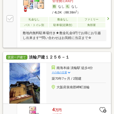
管理費3,000円
なし
なし
2
/ 4LDK（88.38m
）
礼金なし
敷金なし
ファミリー
バス・トイレ別
駐車場(近隣含)
角部屋
敷地内無料駐車場付き★敷金礼金0円でお得にお引越
し出来ます^^問い合わせはお気軽に当店まで☆
淡輪戸建１２５６－１
賃貸一戸建て
南海本線 淡輪駅 徒歩4分
その他の交通
築70年7ヶ月 / 2階建
大阪府泉南郡岬町淡輪
4
万円