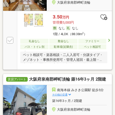
大阪府泉南郡岬町淡輪
3.50
万円
管理費5,000円
なし
なし
2
1階 / 4LDK（88.38m
）
礼金なし
敷金なし
ファミリー
バス・トイレ別
駐車場(近隣含)
ペット相談可
ペット相談可・楽器相談・二人入居可・分譲タイプ・
メゾネット・事務所使用可・管理人巡回・最上階・日
当り良好・閑静な住宅街・保証人不要／代行 ・ルーム
シェア可
大阪府泉南郡岬町淡輪 築16年3ヶ月 2階建
賃貸アパート
南海本線 みさき公園駅 徒歩5分
その他の交通
築16年3ヶ月 / 2階建
大阪府泉南郡岬町淡輪