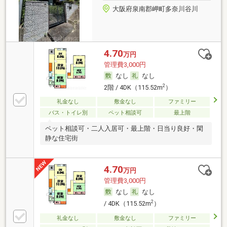
大阪府泉南郡岬町多奈川谷川
4.70
万円
管理費3,000円
なし
なし
2
2階 / 4DK（115.52m
）
礼金なし
敷金なし
ファミリー
バス・トイレ別
ペット相談可
最上階
ペット相談可・二人入居可・最上階・日当り良好・閑
静な住宅街
4.70
万円
管理費3,000円
なし
なし
2
/ 4DK（115.52m
）
礼金なし
敷金なし
ファミリー