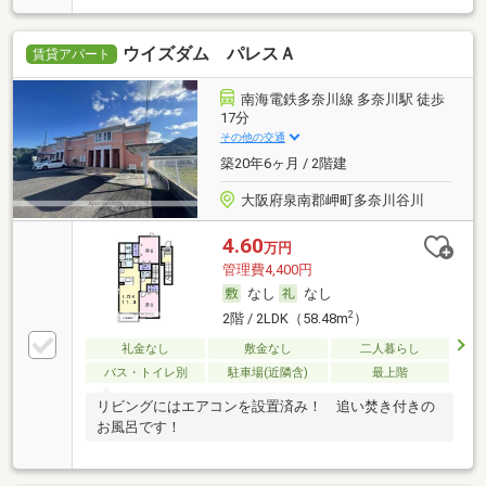
ウイズダム パレスＡ
賃貸アパート
南海電鉄多奈川線 多奈川駅 徒歩
17分
その他の交通
築20年6ヶ月 / 2階建
大阪府泉南郡岬町多奈川谷川
4.60
万円
管理費4,400円
なし
なし
2
2階 / 2LDK（58.48m
）
礼金なし
敷金なし
二人暮らし
バス・トイレ別
駐車場(近隣含)
最上階
リビングにはエアコンを設置済み！ 追い焚き付きの
お風呂です！