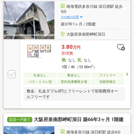
南海電鉄多奈川線 深日港駅 徒歩
5分
その他の交通
築57年1ヶ月 / 2階建
大阪府泉南郡岬町深日
3.80
万円
管理費-
なし
なし
2
1階 / 4K（53.86m
）
礼金なし
敷金なし
ファミリー
バス・トイレ別
室内洗濯機置き場
洗面所独立
敷金、礼金ダブル0円とフリーレントで初期費用オー
ルフリーです
大阪府泉南郡岬町深日 築66年3ヶ月 1階建
賃貸一戸建て
南海多奈川線 深日町駅 徒歩6分