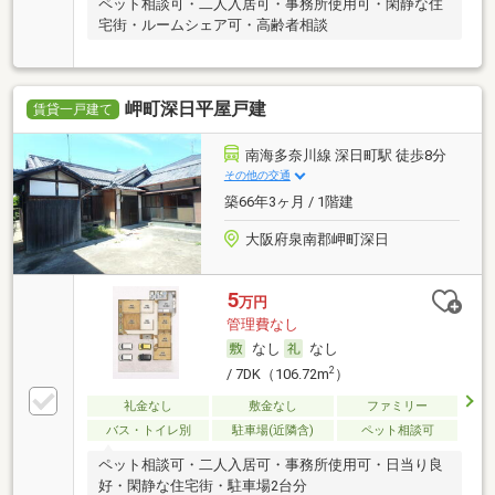
ペット相談可・二人入居可・事務所使用可・閑静な住
宅街・ルームシェア可・高齢者相談
岬町深日平屋戸建
賃貸一戸建て
南海多奈川線 深日町駅 徒歩8分
その他の交通
築66年3ヶ月 / 1階建
大阪府泉南郡岬町深日
5
万円
管理費なし
なし
なし
2
/ 7DK（106.72m
）
礼金なし
敷金なし
ファミリー
バス・トイレ別
駐車場(近隣含)
ペット相談可
ペット相談可・二人入居可・事務所使用可・日当り良
好・閑静な住宅街・駐車場2台分