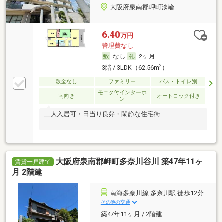
大阪府泉南郡岬町淡輪
6.40
万円
管理費なし
なし
2ヶ月
2
3階 / 3LDK（62.56m
）
敷金なし
ファミリー
バス・トイレ別
モニタ付インターホ
南向き
オートロック付き
ン
二人入居可・日当り良好・閑静な住宅街
大阪府泉南郡岬町多奈川谷川 築47年11ヶ
賃貸一戸建て
月 2階建
南海多奈川線 多奈川駅 徒歩12分
その他の交通
築47年11ヶ月 / 2階建