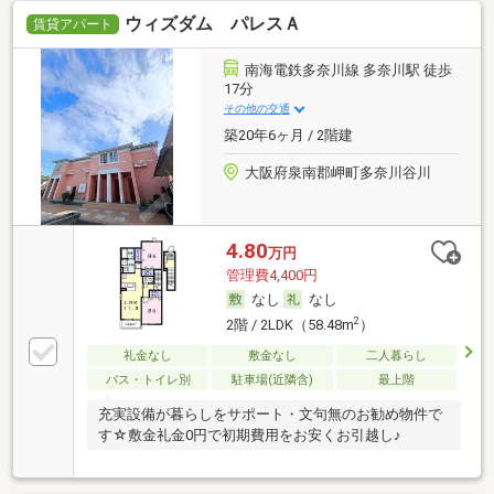
ウィズダム パレスＡ
賃貸アパート
南海電鉄多奈川線 多奈川駅 徒歩
17分
その他の交通
築20年6ヶ月 / 2階建
大阪府泉南郡岬町多奈川谷川
4.80
万円
管理費4,400円
なし
なし
2
2階 / 2LDK（58.48m
）
礼金なし
敷金なし
二人暮らし
バス・トイレ別
駐車場(近隣含)
最上階
充実設備が暮らしをサポート・文句無のお勧め物件で
す☆敷金礼金0円で初期費用をお安くお引越し♪