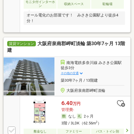
モニタ付インターホ
収納スペース
駐輪場
ン
オール電化のお部屋です！ みさき公園駅より徒歩4
分！
大阪府泉南郡岬町淡輪 築30年7ヶ月 13階
賃貸マンション
建
南海電鉄多奈川線 みさき公園駅
徒歩3分
その他の交通
築30年7ヶ月 / 13階建
大阪府泉南郡岬町淡輪
6.40
万円
管理費-
なし
2ヶ月
2
3階 / 3LDK（62.56m
）
敷金なし
ファミリー
バス・トイレ別