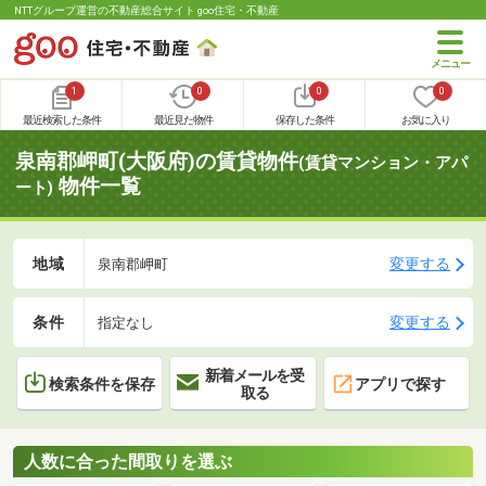
NTTグループ運営の不動産総合サイト goo住宅・不動産
1
0
0
0
最近検索した条件
最近見た物件
保存した条件
お気に入り
泉南郡岬町(大阪府)の賃貸物件
(賃貸マンション・アパ
物件一覧
ート)
地域
変更する
泉南郡岬町
条件
変更する
指定なし
新着メールを受
検索条件を保存
アプリで探す
取る
人数に合った間取りを選ぶ