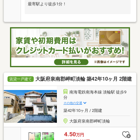
最寄駅より徒歩1分！
大阪府泉南郡岬町淡輪 築42年10ヶ月 2階建
賃貸一戸建て
南海電鉄南海本線 淡輪駅 徒歩9
分
その他の交通
築42年10ヶ月 / 2階建
大阪府泉南郡岬町淡輪
4.50
万円