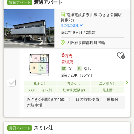
渡邊アパート
賃貸アパート
南海電鉄多奈川線 みさき公園駅
徒歩2分
その他の交通
築27年9ヶ月 / 2階建
大阪府泉南郡岬町淡輪
6
万円
管理費-
なし
なし
2
2階 / 2DK（36m
）
礼金なし
敷金なし
二人暮らし
バス・トイレ別
駐車場(近隣含)
最上階
みさき公園駅まで150ｍ！ 目の前郵便局！ 屋根付
き駐車場！
スミレ荘
賃貸アパート