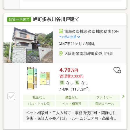
岬町多奈川谷川戸建て
賃貸一戸建て
南海多奈川線 多奈川駅 徒歩10分
その他の交通
築47年11ヶ月 / 2階建
大阪府泉南郡岬町多奈川谷川
4.70
万円
管理費3,000円
なし
なし
2
/ 4DK（115.52m
）
礼金なし
敷金なし
ファミリー
バス・トイレ別
ペット相談可
収納スペース
ペット相談可・二人入居可・事務所使用可・閑静な住
宅街・保証人不要／代行 ・ルームシェア可・高齢者相
談