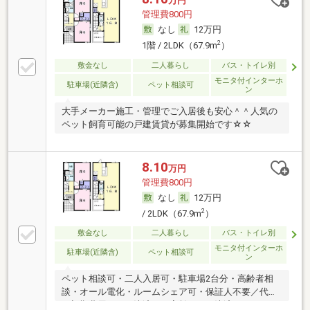
万円
管理費800円
なし
12万円
2
1階 / 2LDK（67.9m
）
敷金なし
二人暮らし
バス・トイレ別
モニタ付インターホ
駐車場(近隣含)
ペット相談可
ン
大手メーカー施工・管理でご入居後も安心＾＾人気の
ペット飼育可能の戸建賃貸が募集開始です☆☆
8.10
万円
管理費800円
なし
12万円
2
/ 2LDK（67.9m
）
敷金なし
二人暮らし
バス・トイレ別
モニタ付インターホ
駐車場(近隣含)
ペット相談可
ン
ペット相談可・二人入居可・駐車場2台分・高齢者相
談・オール電化・ルームシェア可・保証人不要／代行
・初期費用カード決済可・家賃カード決済可