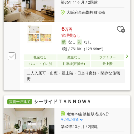
築35年11ヶ月 / 2階建
大阪府泉南郡岬町淡輪
6
万円
管理費なし
なし
なし
2
1階 / 7SLDK（128.66m
）
礼金なし
敷金なし
ファミリー
バス・トイレ別
駐車場(近隣含)
最上階
二人入居可・出窓・最上階・日当り良好・閑静な住宅
街
シーサイドＴＡＮＮＯＷＡ
賃貸一戸建て
南海本線 淡輪駅 徒歩9分
その他の交通
築42年10ヶ月 / 2階建