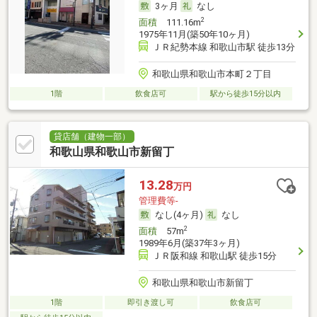
3ヶ月
なし
2
面積
111.16m
1975年11月(築50年10ヶ月)
ＪＲ紀勢本線 和歌山市駅 徒歩13分
和歌山県和歌山市本町２丁目
1階
飲食店可
駅から徒歩15分以内
貸店舗（建物一部）
和歌山県和歌山市新留丁
13.28
万円
管理費等-
なし(4ヶ月)
なし
2
面積
57m
1989年6月(築37年3ヶ月)
ＪＲ阪和線 和歌山駅 徒歩15分
和歌山県和歌山市新留丁
1階
即引き渡し可
飲食店可