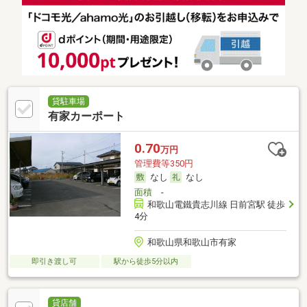
貸駐車場
有家カーポート
0.70
万円
管理費等350円
なし
なし
面積
-
和歌山電鐵貴志川線 日前宮駅 徒歩
4分
和歌山県和歌山市有家
即引き渡し可
駅から徒歩5分以内
貸店舗