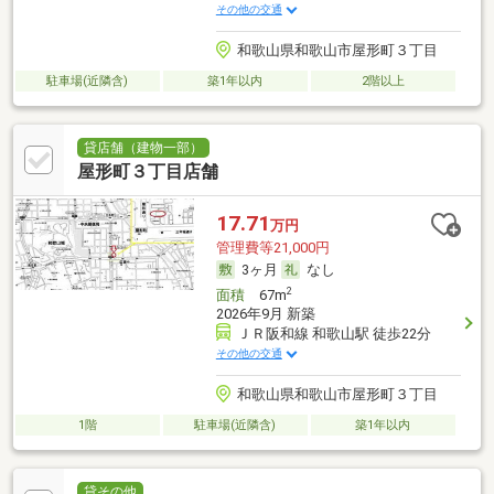
その他の交通
和歌山県和歌山市屋形町３丁目
駐車場(近隣含)
築1年以内
2階以上
貸店舗（建物一部）
屋形町３丁目店舗
17.71
万円
管理費等21,000円
3ヶ月
なし
2
面積
67m
2026年9月 新築
ＪＲ阪和線 和歌山駅 徒歩22分
その他の交通
和歌山県和歌山市屋形町３丁目
1階
駐車場(近隣含)
築1年以内
貸その他