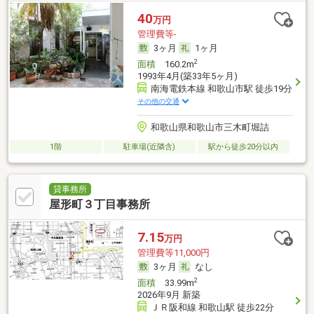
40
万円
管理費等-
3ヶ月
1ヶ月
2
面積
160.2m
1993年4月(築33年5ヶ月)
南海電鉄本線 和歌山市駅 徒歩19分
その他の交通
和歌山県和歌山市三木町堀詰
1階
駐車場(近隣含)
駅から徒歩20分以内
貸事務所
屋形町３丁目事務所
7.15
万円
管理費等11,000円
3ヶ月
なし
2
面積
33.99m
2026年9月 新築
ＪＲ阪和線 和歌山駅 徒歩22分