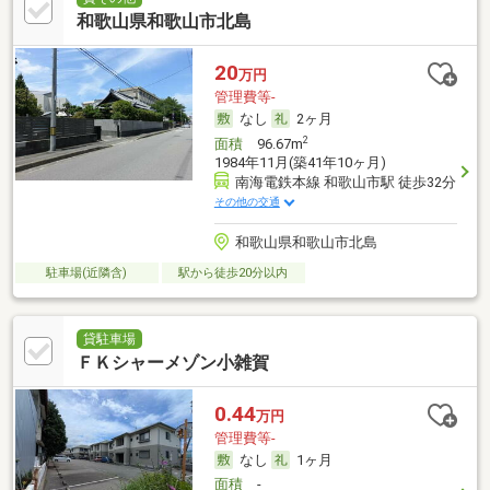
和歌山県和歌山市北島
20
万円
管理費等-
なし
2ヶ月
2
面積
96.67m
1984年11月(築41年10ヶ月)
南海電鉄本線 和歌山市駅 徒歩32分
その他の交通
和歌山県和歌山市北島
駐車場(近隣含)
駅から徒歩20分以内
貸駐車場
ＦＫシャーメゾン小雑賀
0.44
万円
管理費等-
なし
1ヶ月
面積
-