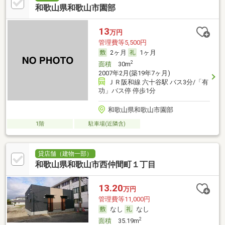
和歌山県和歌山市園部
13
万円
管理費等5,500円
2ヶ月
1ヶ月
2
面積
30m
2007年2月(築19年7ヶ月)
ＪＲ阪和線 六十谷駅 バス3分/「有
功」バス停 停歩1分
和歌山県和歌山市園部
1階
駐車場(近隣含)
貸店舗（建物一部）
和歌山県和歌山市西仲間町１丁目
13.20
万円
管理費等11,000円
なし
なし
2
面積
35.19m