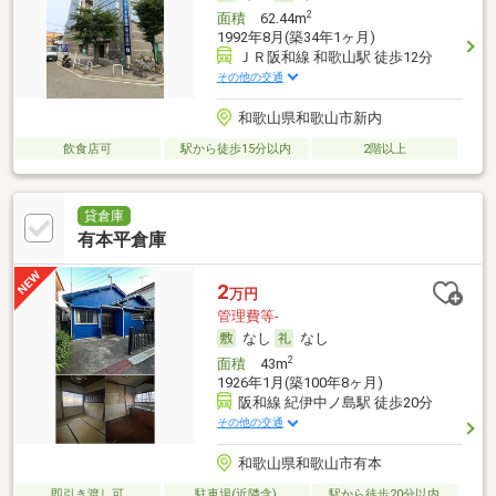
2
面積
62.44m
1992年8月(築34年1ヶ月)
ＪＲ阪和線 和歌山駅 徒歩12分
その他の交通
和歌山県和歌山市新内
飲食店可
駅から徒歩15分以内
2階以上
貸倉庫
有本平倉庫
2
万円
管理費等-
なし
なし
2
面積
43m
1926年1月(築100年8ヶ月)
阪和線 紀伊中ノ島駅 徒歩20分
その他の交通
和歌山県和歌山市有本
即引き渡し可
駐車場(近隣含)
駅から徒歩20分以内