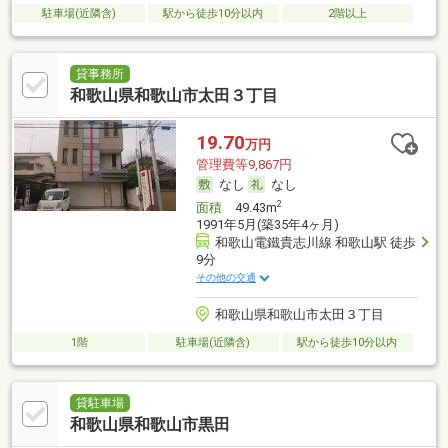
駐車場(近隣含)
駅から徒歩10分以内
2階以上
貸事務所
和歌山県和歌山市太田３丁目
19.70
万円
管理費等9,867円
なし
なし
2
面積
49.43m
1991年5月(築35年4ヶ月)
和歌山電鐵貴志川線 和歌山駅 徒歩
9分
その他の交通
和歌山県和歌山市太田３丁目
1階
駐車場(近隣含)
駅から徒歩10分以内
貸駐車場
和歌山県和歌山市黒田