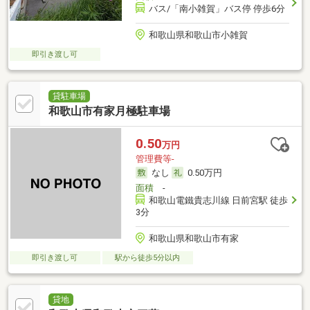
バス/「南小雑賀」バス停 停歩6分
和歌山県和歌山市小雑賀
即引き渡し可
貸駐車場
和歌山市有家月極駐車場
0.50
万円
管理費等-
なし
0.50万円
面積
-
和歌山電鐵貴志川線 日前宮駅 徒歩
3分
和歌山県和歌山市有家
即引き渡し可
駅から徒歩5分以内
貸地