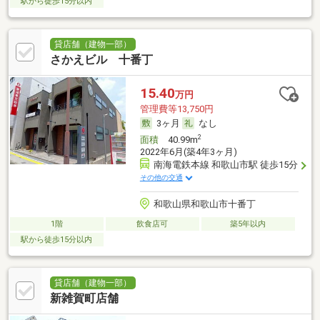
駅から徒歩15分以内
貸店舗（建物一部）
さかえビル 十番丁
15.40
万円
管理費等13,750円
3ヶ月
なし
2
面積
40.99m
2022年6月(築4年3ヶ月)
南海電鉄本線 和歌山市駅 徒歩15分
その他の交通
和歌山県和歌山市十番丁
1階
飲食店可
築5年以内
駅から徒歩15分以内
貸店舗（建物一部）
新雑賀町店舗