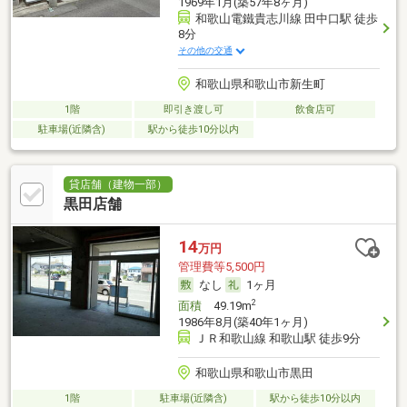
1969年1月(築57年8ヶ月)
和歌山電鐵貴志川線 田中口駅 徒歩
8分
その他の交通
和歌山県和歌山市新生町
1階
即引き渡し可
飲食店可
駐車場(近隣含)
駅から徒歩10分以内
貸店舗（建物一部）
黒田店舗
14
万円
管理費等5,500円
なし
1ヶ月
2
面積
49.19m
1986年8月(築40年1ヶ月)
ＪＲ和歌山線 和歌山駅 徒歩9分
和歌山県和歌山市黒田
1階
駐車場(近隣含)
駅から徒歩10分以内