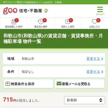
NTTグループ運営の不動産総合サイト goo住宅・不動産
1
0
0
0
最近検索した条件
最近見た物件
保存した条件
お気に入り
和歌山市(和歌山県)の賃貸店舗・賃貸事務所・月
極駐車場 物件一覧
地域
変更する
和歌山市
条件
変更する
指定なし
検索条件を保存
新着メールを受取る
715
件
が該当しました。