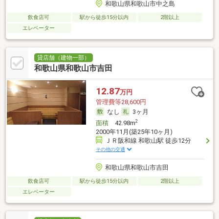
和歌山県和歌山市中之島
飲食店可
駅から徒歩15分以内
2階以上
エレベーター
貸店舗（建物一部）
和歌山県和歌山市吉田
12.87
万円
管理費等28,600円
なし
3ヶ月
2
面積
42.98m
2000年11月(築25年10ヶ月)
ＪＲ阪和線 和歌山駅 徒歩12分
その他の交通
和歌山県和歌山市吉田
飲食店可
駅から徒歩15分以内
2階以上
エレベーター