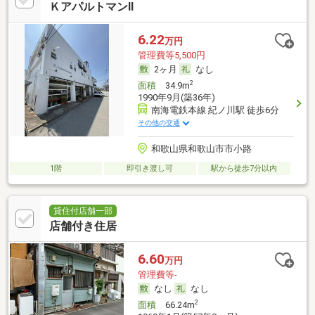
ＫアパルトマンⅡ
6.22
万円
管理費等5,500円
2ヶ月
なし
2
面積
34.9m
1990年9月(築36年)
南海電鉄本線 紀ノ川駅 徒歩6分
その他の交通
和歌山県和歌山市市小路
1階
即引き渡し可
駅から徒歩7分以内
貸住付店舗一部
店舗付き住居
6.60
万円
管理費等-
なし
なし
2
面積
66.24m