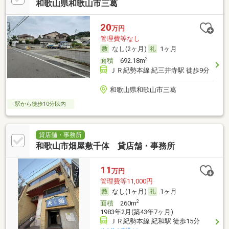
和歌山県和歌山市三葛
20
万円
管理費等なし
なし(2ヶ月)
1ヶ月
2
面積
692.18m
ＪＲ紀勢本線 紀三井寺駅 徒歩9分
和歌山県和歌山市三葛
駅から徒歩10分以内
貸店舗・事務所
和歌山市畑屋敷千体 貸店舗・事務所
11
万円
管理費等11,000円
なし(1ヶ月)
1ヶ月
2
面積
260m
1983年2月(築43年7ヶ月)
ＪＲ紀勢本線 紀和駅 徒歩15分