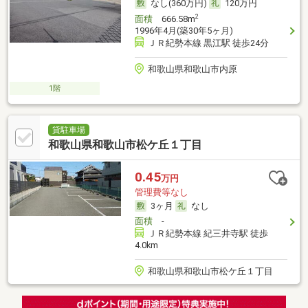
なし(360万円)
120万円
2
面積
666.58m
1996年4月(築30年5ヶ月)
ＪＲ紀勢本線 黒江駅 徒歩24分
和歌山県和歌山市内原
1階
貸駐車場
和歌山県和歌山市松ケ丘１丁目
0.45
万円
管理費等なし
3ヶ月
なし
面積
-
ＪＲ紀勢本線 紀三井寺駅 徒歩
4.0km
和歌山県和歌山市松ケ丘１丁目