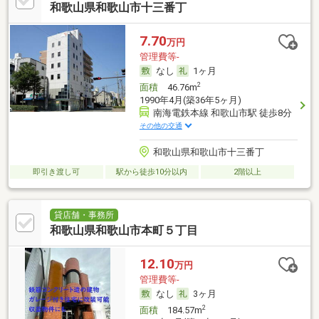
和歌山県和歌山市十三番丁
7.70
万円
管理費等-
なし
1ヶ月
2
面積
46.76m
1990年4月(築36年5ヶ月)
南海電鉄本線 和歌山市駅 徒歩8分
その他の交通
和歌山県和歌山市十三番丁
即引き渡し可
駅から徒歩10分以内
2階以上
貸店舗・事務所
和歌山県和歌山市本町５丁目
12.10
万円
管理費等-
なし
3ヶ月
2
面積
184.57m