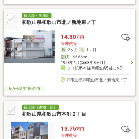
貸店舗・事務所
和歌山県和歌山市北ノ新地東ノ丁
14.30
万円
管理費等-
2ヶ月
1ヶ月
2
面積
95.66m
1958年1月(築68年8ヶ月)
ＪＲ紀勢本線 和歌山駅 徒歩9分
和歌山県和歌山市北ノ新地東ノ丁
駅から徒歩10分以内
貸店舗（建物一部）
和歌山県和歌山市本町２丁目
13.75
万円
管理費等-