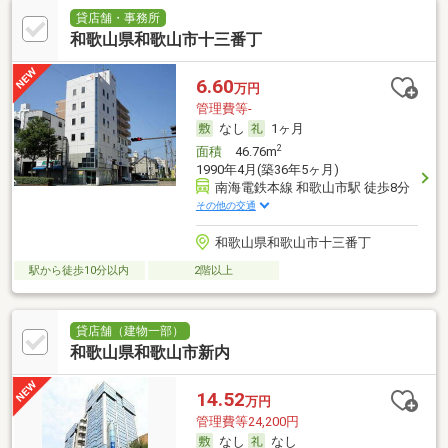
貸店舗・事務所
和歌山県和歌山市十三番丁
6.60
万円
管理費等-
なし
1ヶ月
2
面積
46.76m
1990年4月(築36年5ヶ月)
南海電鉄本線 和歌山市駅 徒歩8分
その他の交通
和歌山県和歌山市十三番丁
駅から徒歩10分以内
2階以上
貸店舗（建物一部）
和歌山県和歌山市新内
14.52
万円
管理費等24,200円
なし
なし