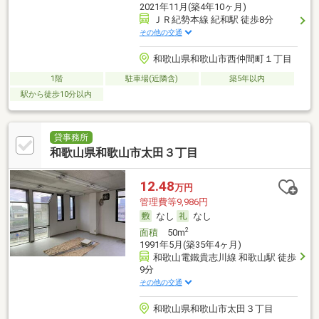
2021年11月(築4年10ヶ月)
ＪＲ紀勢本線 紀和駅 徒歩8分
その他の交通
和歌山県和歌山市西仲間町１丁目
1階
駐車場(近隣含)
築5年以内
駅から徒歩10分以内
貸事務所
和歌山県和歌山市太田３丁目
12.48
万円
管理費等9,986円
なし
なし
2
面積
50m
1991年5月(築35年4ヶ月)
和歌山電鐵貴志川線 和歌山駅 徒歩
9分
その他の交通
和歌山県和歌山市太田３丁目