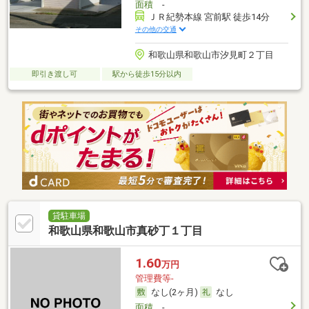
面積
-
ＪＲ紀勢本線 宮前駅 徒歩14分
その他の交通
和歌山県和歌山市汐見町２丁目
即引き渡し可
駅から徒歩15分以内
貸駐車場
和歌山県和歌山市真砂丁１丁目
1.60
万円
管理費等-
なし(2ヶ月)
なし
面積
-