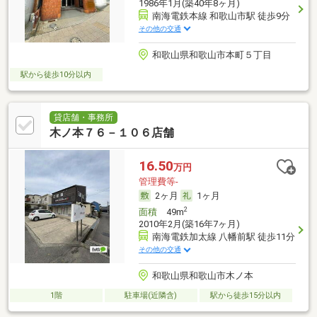
1986年1月(築40年8ヶ月)
南海電鉄本線 和歌山市駅 徒歩9分
その他の交通
和歌山県和歌山市本町５丁目
駅から徒歩10分以内
貸店舗・事務所
木ノ本７６－１０６店舗
16.50
万円
管理費等-
2ヶ月
1ヶ月
2
面積
49m
2010年2月(築16年7ヶ月)
南海電鉄加太線 八幡前駅 徒歩11分
その他の交通
和歌山県和歌山市木ノ本
1階
駐車場(近隣含)
駅から徒歩15分以内