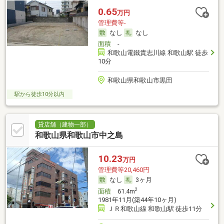
0.65
万円
管理費等-
なし
なし
面積
-
和歌山電鐵貴志川線 和歌山駅 徒歩
10分
和歌山県和歌山市黒田
駅から徒歩10分以内
貸店舗（建物一部）
和歌山県和歌山市中之島
10.23
万円
管理費等20,460円
なし
3ヶ月
2
面積
61.4m
1981年11月(築44年10ヶ月)
ＪＲ和歌山線 和歌山駅 徒歩11分