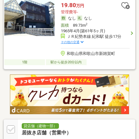
19.80
万円
管理費等-
なし
なし
2
面積
89.73m
1965年4月(築61年5ヶ月)
ＪＲ紀勢本線 紀和駅 徒歩17分
その他の交通
和歌山県和歌山市新雑賀町
1階
駅から徒歩20分以内
貸店舗（建物一部）
居抜き店舗（営業中）