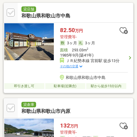
貸店舗
和歌山県和歌山市中島
82.50
万円
管理費等-
3ヶ月
3ヶ月
2
面積
293.03m
1985年9月(築41年)
ＪＲ紀勢本線 宮前駅 徒歩13分
その他の交通
和歌山県和歌山市中島
即引き渡し可
駐車場(近隣含)
駅から徒歩15分以内
貸倉庫
和歌山県和歌山市内原
132
万円
管理費等-