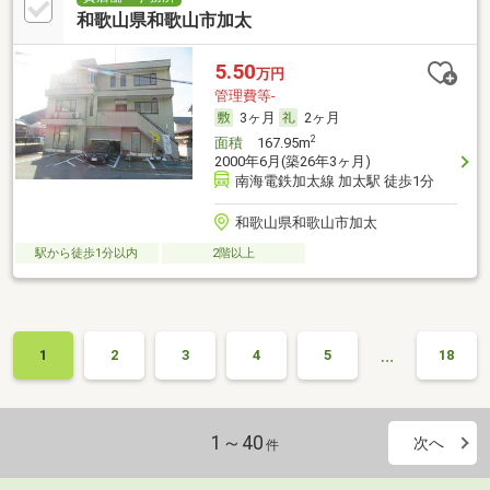
和歌山県和歌山市加太
5.50
万円
管理費等-
3ヶ月
2ヶ月
2
面積
167.95m
2000年6月(築26年3ヶ月)
南海電鉄加太線 加太駅 徒歩1分
和歌山県和歌山市加太
駅から徒歩1分以内
2階以上
…
1
2
3
4
5
18
1～40
次へ
件