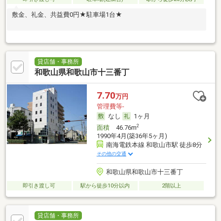
敷金、礼金、共益費0円★駐車場1台★
貸店舗・事務所
和歌山県和歌山市十三番丁
7.70
万円
管理費等-
なし
1ヶ月
2
面積
46.76m
1990年4月(築36年5ヶ月)
南海電鉄本線 和歌山市駅 徒歩8分
その他の交通
和歌山県和歌山市十三番丁
即引き渡し可
駅から徒歩10分以内
2階以上
貸店舗・事務所