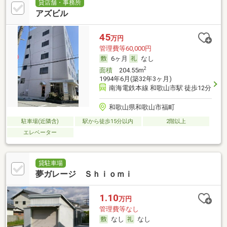
貸店舗・事務所
アズビル
45
万円
管理費等60,000円
6ヶ月
なし
2
面積
204.55m
1994年6月(築32年3ヶ月)
南海電鉄本線 和歌山市駅 徒歩12分
和歌山県和歌山市福町
駐車場(近隣含)
駅から徒歩15分以内
2階以上
エレベーター
貸駐車場
夢ガレージ Ｓｈｉｏｍｉ
1.10
万円
管理費等なし
なし
なし