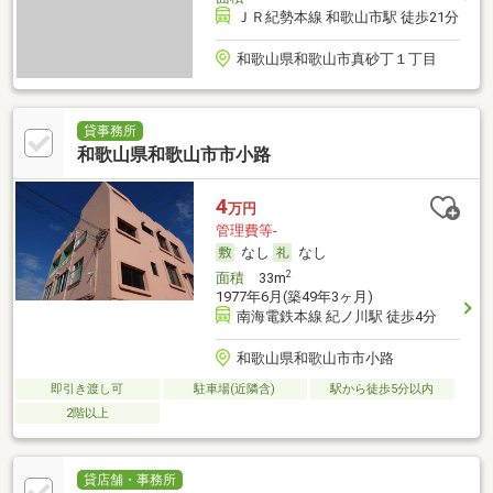
ＪＲ紀勢本線 和歌山市駅 徒歩21分
和歌山県和歌山市真砂丁１丁目
貸事務所
和歌山県和歌山市市小路
4
万円
管理費等-
なし
なし
2
面積
33m
1977年6月(築49年3ヶ月)
南海電鉄本線 紀ノ川駅 徒歩4分
和歌山県和歌山市市小路
即引き渡し可
駐車場(近隣含)
駅から徒歩5分以内
2階以上
貸店舗・事務所