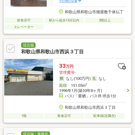
その他の交通
和歌山県和歌山市畑屋敷千体仏丁
飲食店可
駅から徒歩15分以内
2階以上
エレベーター
貸店舗
和歌山県和歌山市西浜３丁目
33
万円
管理費等-
なし(100万円)
なし
2
面積
151.05m
1996年1月(築30年8ヶ月)
バス/「栗栖」バス停 停歩1分
和歌山県和歌山市西浜３丁目
1階
飲食店可
駐車場(近隣含)
貸店舗・事務所