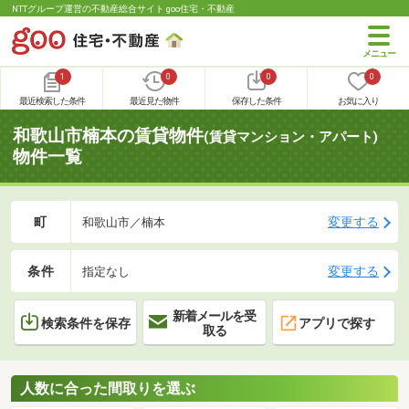
NTTグループ運営の不動産総合サイト goo住宅・不動産
1
0
0
0
最近検索した条件
最近見た物件
保存した条件
お気に入り
和歌山市楠本の賃貸物件
(賃貸マンション・アパート)
物件一覧
町
変更する
和歌山市／楠本
条件
変更する
指定なし
新着メールを受
検索条件を保存
アプリで探す
取る
人数に合った間取りを選ぶ