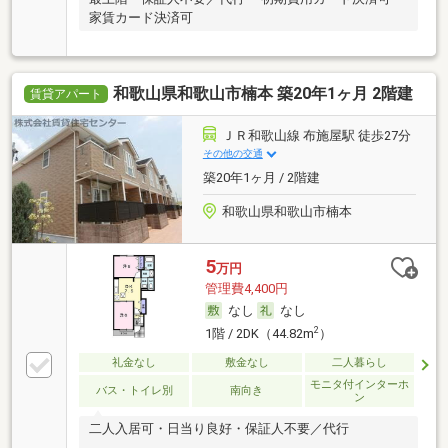
家賃カード決済可
和歌山県和歌山市楠本 築20年1ヶ月 2階建
賃貸アパート
ＪＲ和歌山線 布施屋駅 徒歩27分
その他の交通
築20年1ヶ月 / 2階建
和歌山県和歌山市楠本
5
万円
管理費4,400円
なし
なし
2
1階 / 2DK（44.82m
）
礼金なし
敷金なし
二人暮らし
モニタ付インターホ
バス・トイレ別
南向き
ン
二人入居可・日当り良好・保証人不要／代行