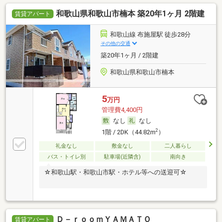
和歌山県和歌山市楠本 築20年1ヶ月 2階建
賃貸アパート
和歌山線 布施屋駅 徒歩28分
その他の交通
築20年1ヶ月 / 2階建
和歌山県和歌山市楠本
5
万円
管理費4,400円
なし
なし
2
1階 / 2DK（44.82m
）
礼金なし
敷金なし
二人暮らし
バス・トイレ別
駐車場(近隣含)
南向き
☆和歌山駅・和歌山市駅・ホテル等への送迎可☆
Ｄ－ｒｏｏｍＹＡＭＡＴＯ
賃貸アパート