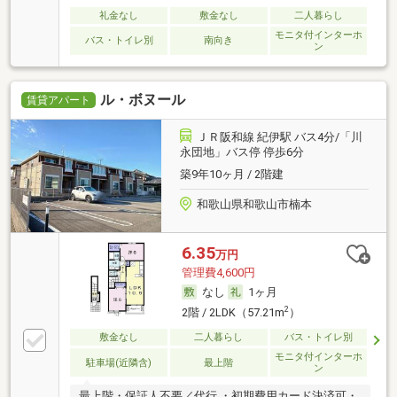
礼金なし
敷金なし
二人暮らし
モニタ付インターホ
バス・トイレ別
南向き
ン
ル・ボヌール
賃貸アパート
ＪＲ阪和線 紀伊駅 バス4分/「川
永団地」バス停 停歩6分
築9年10ヶ月 / 2階建
和歌山県和歌山市楠本
6.35
万円
管理費4,600円
なし
1ヶ月
2
2階 / 2LDK（57.21m
）
敷金なし
二人暮らし
バス・トイレ別
モニタ付インターホ
駐車場(近隣含)
最上階
ン
最上階・保証人不要／代行 ・初期費用カード決済可・