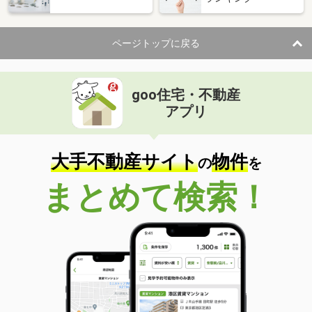
ページトップに戻る
goo住宅・不動産
アプリ
大手不動産サイト
物件
の
を
まとめて検索！