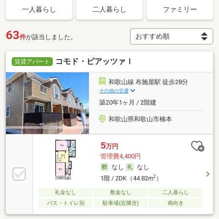
一人暮らし
二人暮らし
ファミリー
63
件
が該当しました。
コモド・ピアッツァＩ
賃貸アパート
和歌山線 布施屋駅 徒歩28分
その他の交通
築20年1ヶ月 / 2階建
和歌山県和歌山市楠本
5
万円
管理費4,400円
なし
なし
2
1階 / 2DK（44.82m
）
礼金なし
敷金なし
二人暮らし
バス・トイレ別
駐車場(近隣含)
南向き