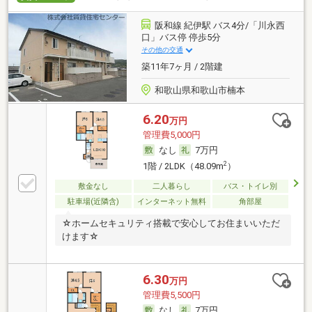
阪和線 紀伊駅 バス4分/「川永西
口」バス停 停歩5分
その他の交通
築11年7ヶ月 / 2階建
和歌山県和歌山市楠本
6.20
万円
管理費5,000円
なし
7万円
2
1階 / 2LDK（48.09m
）
敷金なし
二人暮らし
バス・トイレ別
駐車場(近隣含)
インターネット無料
角部屋
☆ホームセキュリティ搭載で安心してお住まいいただ
けます☆
6.30
万円
管理費5,500円
なし
7万円