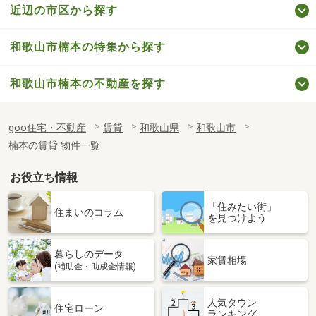
近辺の市区から探す
和歌山市楠本の特集から探す
和歌山市楠本の不動産を探す
goo住宅・不動産
賃貸
和歌山県
和歌山市
楠本の賃貸 物件一覧
お役立ち情報
「住みたい街」
住まいのコラム
を見つけよう
暮らしのデータ
家賃相場
(補助金・助成金情報)
人気タウン
住宅ローン
ランキング