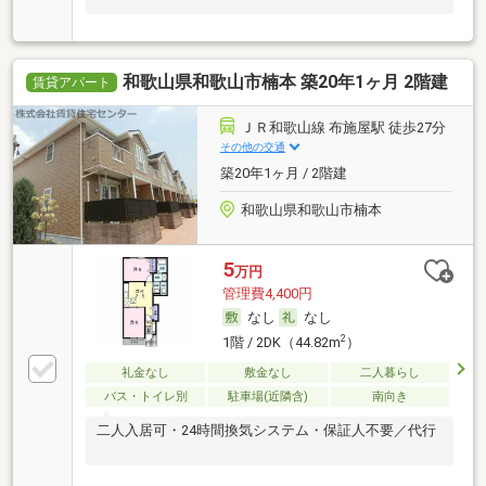
和歌山県和歌山市楠本 築20年1ヶ月 2階建
賃貸アパート
ＪＲ和歌山線 布施屋駅 徒歩27分
その他の交通
築20年1ヶ月 / 2階建
和歌山県和歌山市楠本
5
万円
管理費4,400円
なし
なし
2
1階 / 2DK（44.82m
）
礼金なし
敷金なし
二人暮らし
バス・トイレ別
駐車場(近隣含)
南向き
二人入居可・24時間換気システム・保証人不要／代行