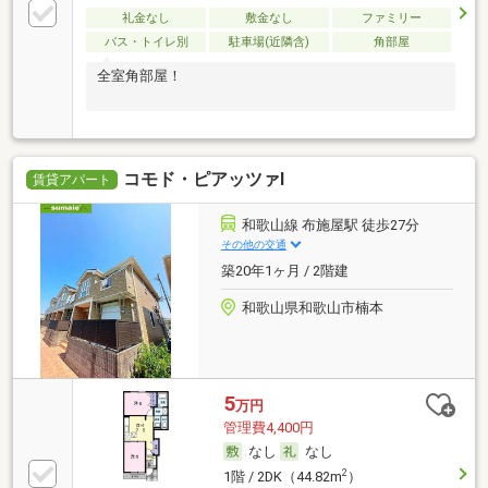
礼金なし
敷金なし
ファミリー
バス・トイレ別
駐車場(近隣含)
角部屋
全室角部屋！
コモド・ピアッツァⅠ
賃貸アパート
和歌山線 布施屋駅 徒歩27分
その他の交通
築20年1ヶ月 / 2階建
和歌山県和歌山市楠本
5
万円
管理費4,400円
なし
なし
2
1階 / 2DK（44.82m
）