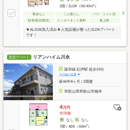
2
2階 / 2LDK（60.43m
）
敷金なし
二人暮らし
バス・トイレ別
駐車場(近隣含)
インターネット無料
最上階
★ALSOK加入済み★人気設備が整った2LDKアパート
です！
リアンハイム川永
賃貸アパート
阪和線 紀伊駅 徒歩29分
その他の交通
築46年8ヶ月 / 2階建
和歌山県和歌山市楠本
4
万円
管理費-
なし
なし
2
1階 / 4DK（60m
）