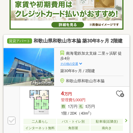
和歌山県和歌山市本脇 築30年8ヶ月 2階建
賃貸アパート
南海電鉄加太支線 二里ヶ浜駅 徒
歩4分
その他の交通
築30年8ヶ月 / 2階建
和歌山県和歌山市本脇
4
万円
管理費5,000円
1万円
5万円
2
1階 / 2DK（43m
）
二人暮らし
バス・トイレ別
駐車場(近隣含)
インターネット無料
角部屋
南向き