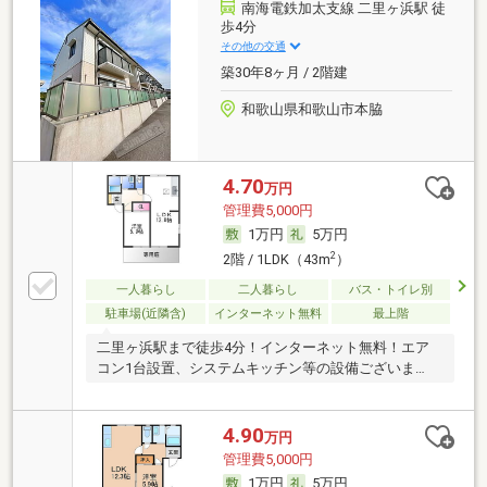
南海電鉄加太支線 二里ヶ浜駅 徒
歩4分
その他の交通
築30年8ヶ月 / 2階建
和歌山県和歌山市本脇
4.70
万円
管理費5,000円
1万円
5万円
2
2階 / 1LDK（43m
）
一人暮らし
二人暮らし
バス・トイレ別
駐車場(近隣含)
インターネット無料
最上階
二里ヶ浜駅まで徒歩4分！インターネット無料！エア
コン1台設置、システムキッチン等の設備ございま
す。
4.90
万円
管理費5,000円
1万円
5万円