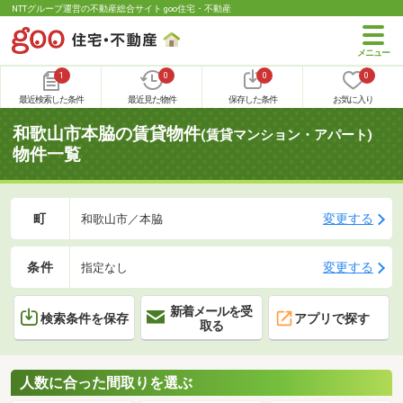
NTTグループ運営の不動産総合サイト goo住宅・不動産
1
0
0
0
最近検索した条件
最近見た物件
保存した条件
お気に入り
和歌山市本脇の賃貸物件
(賃貸マンション・アパート)
物件一覧
町
変更する
和歌山市／本脇
条件
変更する
指定なし
新着メールを受
検索条件を保存
アプリで探す
取る
人数に合った間取りを選ぶ