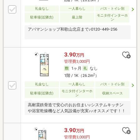
礼金なし
一人暮らし
バス・トイレ別
モニタ付インターホ
駐車場(近隣含)
最上階
ン
アパマンショップ和歌山北店まで♪0120−449−256
3.90
万円
管理費3,000円
1ヶ月
なし
2
1階 / 1K（26.2m
）
礼金なし
一人暮らし
バス・トイレ別
モニタ付インターホ
駐車場(近隣含)
収納スペース
ン
高耐震鉄骨造で安心のおお住まい♪システムキッチン
や浴室乾燥機など人気設備が充実♪♪オススメです！！
3.90
万円
管理費3,000円