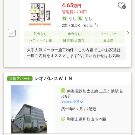
4.65
万円
管理費2,200円
なし
なし
2
2階 / 3LDK（65.5m
）
礼金なし
敷金なし
ファミリー
バス・トイレ別
駐車場(近隣含)
最上階
大手人気メーカー施工物件！この内容でこのお家賃は
一度ご内覧をオススメします^^お問い合わせはお気軽
に
レオパレスＷＩＮ
賃貸アパート
南海電鉄加太支線 二里ヶ浜駅 徒
歩8分
その他の交通
築22年6ヶ月 / 2階建
和歌山県和歌山市本脇