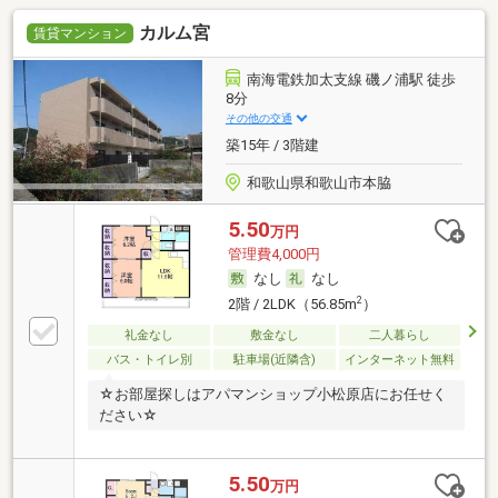
カルム宮
賃貸マンション
南海電鉄加太支線 磯ノ浦駅 徒歩
8分
その他の交通
築15年 / 3階建
和歌山県和歌山市本脇
5.50
万円
管理費4,000円
なし
なし
2
2階 / 2LDK（56.85m
）
礼金なし
敷金なし
二人暮らし
バス・トイレ別
駐車場(近隣含)
インターネット無料
☆お部屋探しはアパマンショップ小松原店にお任せく
ださい☆
5.50
万円