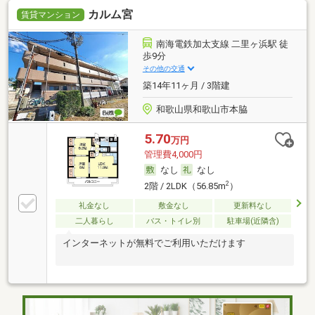
カルム宮
賃貸マンション
南海電鉄加太支線 二里ヶ浜駅 徒
歩9分
その他の交通
築14年11ヶ月 / 3階建
和歌山県和歌山市本脇
5.70
万円
管理費4,000円
なし
なし
2
2階 / 2LDK（56.85m
）
礼金なし
敷金なし
更新料なし
二人暮らし
バス・トイレ別
駐車場(近隣含)
インターネットが無料でご利用いただけます