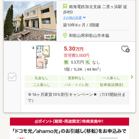
南海電鉄加太支線 二里ヶ浜駅 徒
歩8分
その他の交通
築10年6ヶ月 / 2階建
和歌山県和歌山市本脇
5.30
万円
管理費3,000円
5.3万円
なし
2
1階 / 1LDK（44.9m
）
礼金なし
更新料なし
一人暮らし
二人暮らし
バス・トイレ別
駐車場(近隣含)
☆16ヶ月家賃10％割引キャンペーン★（7/31開始分ま
で）