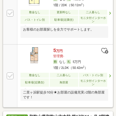
2
1階 / 2DK（50.12m
）
敷金なし
更新料なし
二人暮らし
モニタ付インターホ
バス・トイレ別
駐車場(近隣含)
ン
お客様のお部屋探しを全力でサポートします。
5
万円
管理費-
なし
5万円
2
1階 / 2LDK（50.42m
）
敷金なし
二人暮らし
バス・トイレ別
モニタ付インターホ
駐車場(近隣含)
角部屋
ン
二里ヶ浜駅徒歩10分★お部屋の設備充実♪2階の角部屋
です！