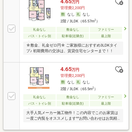
4.65
万円
管理費2,200円
なし
なし
2
2階 / 3LDK（65.57m
）
礼金なし
敷金なし
ファミリー
バス・トイレ別
駐車場(近隣含)
最上階
☆敷金、礼金ゼロ円☆ ご家族様におすすめ3LDKタイ
プ♪ 初期費用の交渉は、賃貸住宅センターまで！！
4.65
万円
管理費2,200円
なし
なし
2
2階 / 3LDK（65.5m
）
礼金なし
敷金なし
ファミリー
バス・トイレ別
駐車場(近隣含)
最上階
大手人気メーカー施工物件！この内容でこのお家賃は
一度ご内覧をオススメします^^お問い合わせはお気軽
に