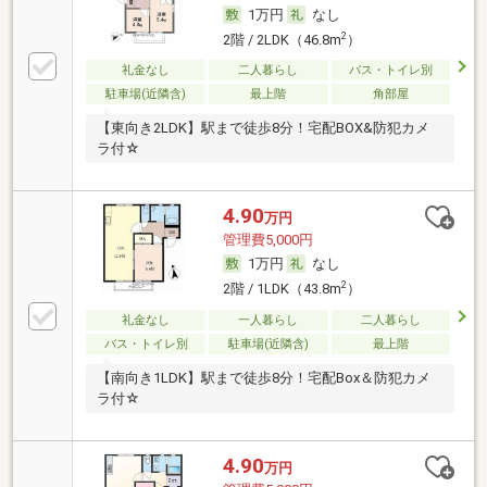
1万円
なし
2
2階 / 2LDK（46.8m
）
礼金なし
二人暮らし
バス・トイレ別
駐車場(近隣含)
最上階
角部屋
【東向き2LDK】駅まで徒歩8分！宅配BOX&防犯カメ
ラ付☆
4.90
万円
管理費5,000円
1万円
なし
2
2階 / 1LDK（43.8m
）
礼金なし
一人暮らし
二人暮らし
バス・トイレ別
駐車場(近隣含)
最上階
【南向き1LDK】駅まで徒歩8分！宅配Box＆防犯カメ
ラ付☆
4.90
万円