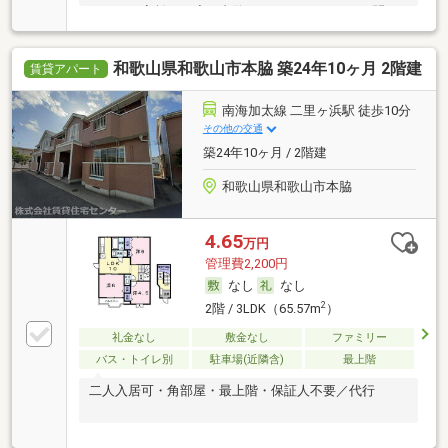
でこのお家賃は一度ご内覧をオススメします^^お問い
合わせはお気軽に
和歌山県和歌山市本脇 築24年10ヶ月 2階建
賃貸アパート
南海加太線 二里ヶ浜駅 徒歩10分
その他の交通
築24年10ヶ月 / 2階建
和歌山県和歌山市本脇
4.65
万円
管理費2,200円
なし
なし
2
2階 / 3LDK（65.57m
）
礼金なし
敷金なし
ファミリー
バス・トイレ別
駐車場(近隣含)
最上階
二人入居可・角部屋・最上階・保証人不要／代行