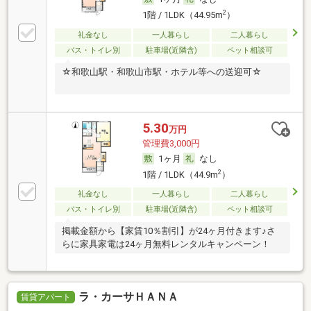
2
1階 / 1LDK（44.95m
）
礼金なし
一人暮らし
二人暮らし
バス・トイレ別
駐車場(近隣含)
ペット相談可
☆和歌山駅・和歌山市駅・ホテル等への送迎可☆
5.30
万円
管理費3,000円
1ヶ月
なし
2
1階 / 1LDK（44.9m
）
礼金なし
一人暮らし
二人暮らし
バス・トイレ別
駐車場(近隣含)
ペット相談可
掲載金額から【家賃10％割引】が24ヶ月付きます♪さ
らに家具家電は24ヶ月無料レンタルキャンペーン！
ラ・カーサＨＡＮＡ
賃貸アパート