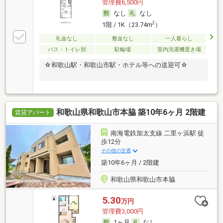
管理費6,500円
なし
なし
2
1階 / 1K（23.74m
）
礼金なし
敷金なし
一人暮らし
バス・トイレ別
駐輪場
室内洗濯機置き場
☆和歌山駅・和歌山市駅・ホテル等への送迎可☆
和歌山県和歌山市本脇 築10年6ヶ月 2階建
賃貸アパート
南海電鉄加太支線 二里ヶ浜駅 徒
歩12分
その他の交通
築10年6ヶ月 / 2階建
和歌山県和歌山市本脇
5.30
万円
管理費3,000円
1ヶ月
なし