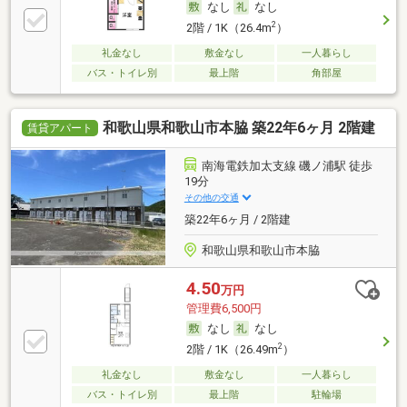
なし
なし
2
2階 / 1K（26.4m
）
礼金なし
敷金なし
一人暮らし
バス・トイレ別
最上階
角部屋
和歌山県和歌山市本脇 築22年6ヶ月 2階建
賃貸アパート
南海電鉄加太支線 磯ノ浦駅 徒歩
19分
その他の交通
築22年6ヶ月 / 2階建
和歌山県和歌山市本脇
4.50
万円
管理費6,500円
なし
なし
2
2階 / 1K（26.49m
）
礼金なし
敷金なし
一人暮らし
バス・トイレ別
最上階
駐輪場