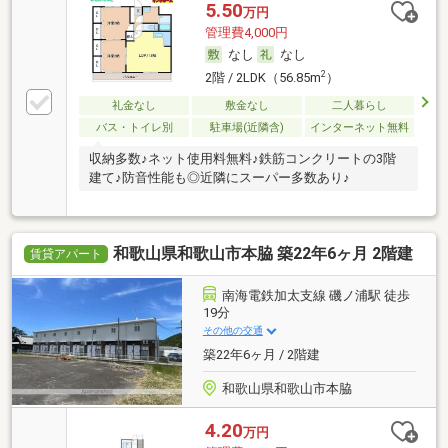
5.50
万円
管理費4,000円
なし
なし
2
2階 / 2LDK（56.85m
）
礼金なし
敷金なし
二人暮らし
バス・トイレ別
駐車場(近隣含)
インターネット無料
収納多数♪ネット使用料無料♪鉄筋コンクリートの3階
建て♪防音性能も◎近隣にスーパー多数あり♪
和歌山県和歌山市本脇 築22年6ヶ月 2階建
賃貸アパート
南海電鉄加太支線 磯ノ浦駅 徒歩
19分
その他の交通
築22年6ヶ月 / 2階建
和歌山県和歌山市本脇
4.20
万円