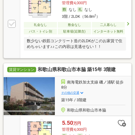
管理費4,000円
なし
なし
2
3階 / 2LDK（56.8m
）
礼金なし
敷金なし
二人暮らし
バス・トイレ別
駐車場(近隣含)
インターネット無料
数少ない鉄筋コンクリート造の2LDKがこのお家賃で住
めちゃいます♪♪この内容は見逃せない！！
和歌山県和歌山市本脇 築15年 3階建
賃貸マンション
南海電鉄加太支線 磯ノ浦駅 徒歩
8分
その他の交通
築15年 / 3階建
和歌山県和歌山市本脇
5.50
万円
管理費4,000円