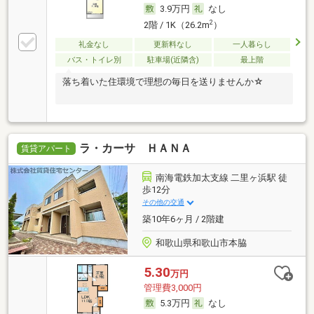
3.9万円
なし
2
2階 / 1K（26.2m
）
礼金なし
更新料なし
一人暮らし
バス・トイレ別
駐車場(近隣含)
最上階
落ち着いた住環境で理想の毎日を送りませんか☆
ラ・カーサ ＨＡＮＡ
賃貸アパート
南海電鉄加太支線 二里ヶ浜駅 徒
歩12分
その他の交通
築10年6ヶ月 / 2階建
和歌山県和歌山市本脇
5.30
万円
管理費3,000円
5.3万円
なし