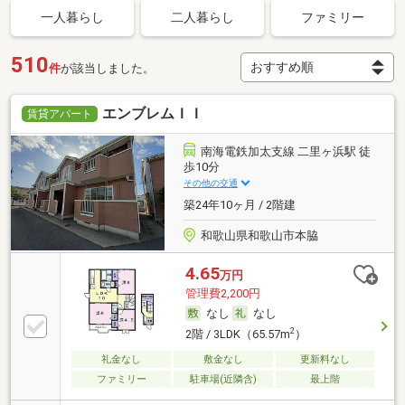
一人暮らし
二人暮らし
ファミリー
510
件
が該当しました。
エンブレムＩＩ
賃貸アパート
南海電鉄加太支線 二里ヶ浜駅 徒
歩10分
その他の交通
築24年10ヶ月 / 2階建
和歌山県和歌山市本脇
4.65
万円
管理費2,200円
なし
なし
2
2階 / 3LDK（65.57m
）
礼金なし
敷金なし
更新料なし
ファミリー
駐車場(近隣含)
最上階