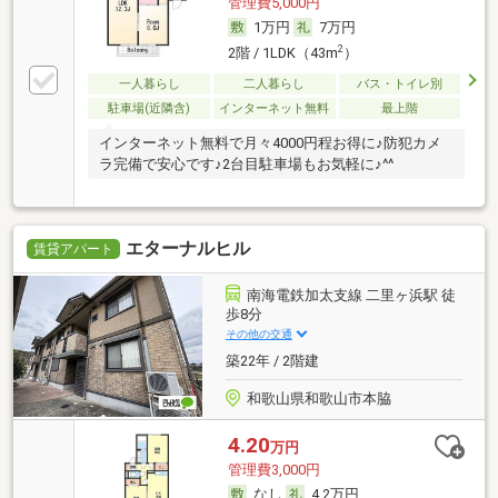
管理費5,000円
1万円
7万円
2
2階 / 1LDK（43m
）
一人暮らし
二人暮らし
バス・トイレ別
駐車場(近隣含)
インターネット無料
最上階
インターネット無料で月々4000円程お得に♪防犯カメ
ラ完備で安心です♪2台目駐車場もお気軽に♪^^
エターナルヒル
賃貸アパート
南海電鉄加太支線 二里ヶ浜駅 徒
歩8分
その他の交通
築22年 / 2階建
和歌山県和歌山市本脇
4.20
万円
管理費3,000円
なし
4.2万円