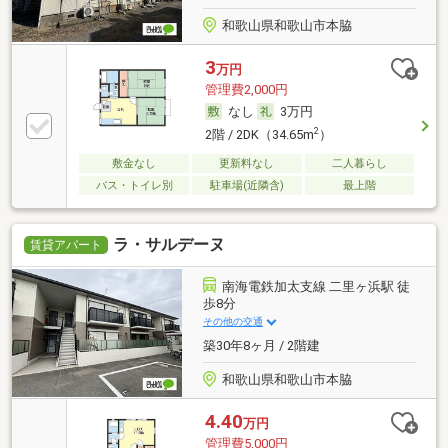
和歌山県和歌山市本脇
3
万円
管理費2,000円
なし
3万円
2
2階 / 2DK（34.65m
）
敷金なし
更新料なし
二人暮らし
バス・トイレ別
駐車場(近隣含)
最上階
ラ・サルデーヌ
賃貸アパート
南海電鉄加太支線 二里ヶ浜駅 徒
歩8分
その他の交通
築30年8ヶ月 / 2階建
和歌山県和歌山市本脇
4.40
万円
管理費5,000円