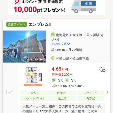
エンブレムⅡ
賃貸アパート
南海電鉄加太支線 二里ヶ浜駅 徒
歩9分
その他の交通
築24年10ヶ月 / 2階建
和歌山県和歌山市本脇
4.65
万円
管理費2,200円
なし
なし
2
2階 / 3LDK（65.57m
）
礼金なし
敷金なし
ファミリー
バス・トイレ別
最上階
角部屋
人気メーカー施工物件！この内容でこのお家賃は一見
の価値アリ！\n大手人気メーカー施工物件！この内容