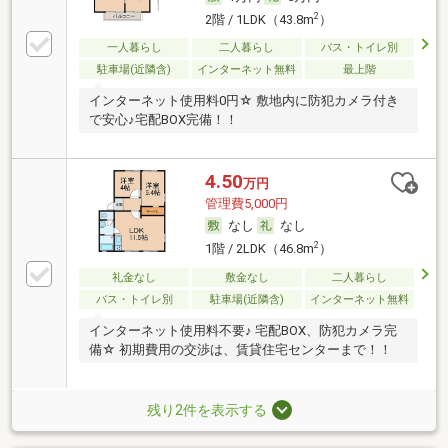
2
2階 / 1LDK（43.8m
）
一人暮らし
二人暮らし
バス・トイレ別
駐車場(近隣含)
インターネット無料
最上階
インターネット使用料0円☆ 敷地内に防犯カメラ付き
で安心♪宅配BOX完備！！
4.50
万円
管理費5,000円
なし
なし
2
1階 / 2LDK（46.8m
）
礼金なし
敷金なし
二人暮らし
バス・トイレ別
駐車場(近隣含)
インターネット無料
インターネット使用料不要♪ 宅配BOX、防犯カメラ完
備☆ 初期費用の交渉は、賃貸住宅センターまで！！
残り2件を表示する