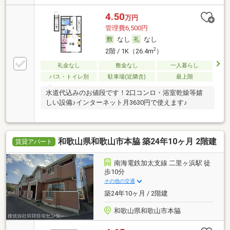
4.50
万円
管理費6,500円
なし
なし
2
2階 / 1K（26.4m
）
礼金なし
敷金なし
一人暮らし
バス・トイレ別
駐車場(近隣含)
最上階
水道代込みのお値段です！2口コンロ・浴室乾燥等嬉
しい設備♪インターネット月3630円で使えます♪
和歌山県和歌山市本脇 築24年10ヶ月 2階建
賃貸アパート
南海電鉄加太支線 二里ヶ浜駅 徒
歩10分
その他の交通
築24年10ヶ月 / 2階建
和歌山県和歌山市本脇