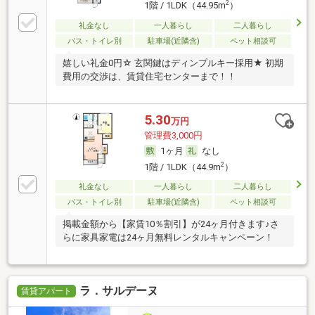
2
1階 / 1LDK（44.95m
）
礼金なし
一人暮らし
二人暮らし
バス・トイレ別
駐車場(近隣含)
ペット相談可
嬉しい礼金0円☆ 玄関鍵はディンプルキー採用★ 初期
費用の交渉は、賃貸住宅センターまで！！
5.30
万円
管理費3,000円
1ヶ月
なし
2
1階 / 1LDK（44.9m
）
礼金なし
一人暮らし
二人暮らし
バス・トイレ別
駐車場(近隣含)
ペット相談可
掲載金額から【家賃10％割引】が24ヶ月付きます♪さ
らに家具家電は24ヶ月無料レンタルキャンペーン！
ラ．サルデーヌ
賃貸アパート