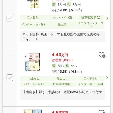
1万円
7万円
2
2階 / 2LDK（46.8m
）
二人暮らし
バス・トイレ別
駐車場(近隣含)
モニタ付インターホ
インターネット無料
最上階
ン
ネット無料♪映画・ドラマも見放題の設備で充実の毎
日を。。♪
4.40
万円
管理費5,000円
なし
なし
2
1階 / 2LDK（46.8m
）
礼金なし
敷金なし
二人暮らし
バス・トイレ別
駐車場(近隣含)
インターネット無料
【南向き】駅まで徒歩8分！宅配Box＆防犯カメラ付☆
4.90
万円