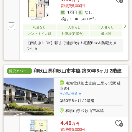
管理費5,000円
1万円
なし
2
2階 / 1LDK（43.8m
）
礼金なし
一人暮らし
二人暮らし
バス・トイレ別
駐車場(近隣含)
最上階
【南向き1LDK】駅まで徒歩8分！宅配Box＆防犯カメ
ラ付☆
和歌山県和歌山市本脇 築30年8ヶ月 2階建
賃貸アパート
南海電鉄加太支線 二里ヶ浜駅 徒
歩8分
その他の交通
築30年8ヶ月 / 2階建
和歌山県和歌山市本脇
4.40
万円
管理費5,000円