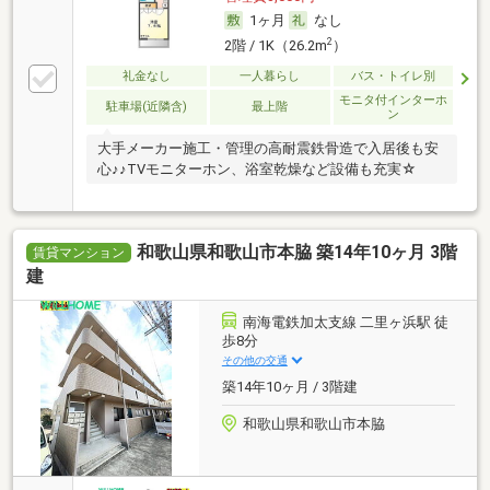
1ヶ月
なし
2
2階 / 1K（26.2m
）
礼金なし
一人暮らし
バス・トイレ別
モニタ付インターホ
駐車場(近隣含)
最上階
ン
大手メーカー施工・管理の高耐震鉄骨造で入居後も安
心♪♪TVモニターホン、浴室乾燥など設備も充実☆
和歌山県和歌山市本脇 築14年10ヶ月 3階
賃貸マンション
建
南海電鉄加太支線 二里ヶ浜駅 徒
歩8分
その他の交通
築14年10ヶ月 / 3階建
和歌山県和歌山市本脇