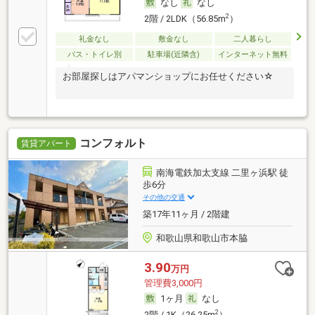
なし
なし
2
2階 / 2LDK（56.85m
）
礼金なし
敷金なし
二人暮らし
バス・トイレ別
駐車場(近隣含)
インターネット無料
お部屋探しはアパマンショップにお任せください☆
コンフォルト
賃貸アパート
南海電鉄加太支線 二里ヶ浜駅 徒
歩6分
その他の交通
築17年11ヶ月 / 2階建
和歌山県和歌山市本脇
3.90
万円
管理費3,000円
1ヶ月
なし
2
2階 / 1K（26.25m
）