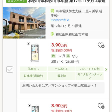
和歌山県和歌山市本脇 築17年11ヶ月 2階建
賃貸アパート
南海電鉄加太支線 二里ヶ浜駅 徒
歩6分
その他の交通
築17年11ヶ月 / 2階建
和歌山県和歌山市本脇
3.90
万円
管理費3,000円
1ヶ月
なし
2
2階 / 1K（26.25m
）
礼金なし
一人暮らし
バス・トイレ別
モニタ付インターホ
駐車場(近隣含)
最上階
ン
お問い合わせはアパマンショップ和歌山駅前店へ！
3.90
万円
管理費3,000円