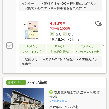
インターネット無料で月々4000円程お得に♪防犯カメ
ラ完備で安心です♪2台目駐車場もお気軽に♪^^
4.40
万円
管理費5,000円
なし
なし
2
1階 / 2LDK（46.8m
）
礼金なし
敷金なし
二人暮らし
バス・トイレ別
駐車場(近隣含)
インターネット無料
【駅徒歩8分】南向き&WIC付☆宅配BOX＆防犯カメラ
完備☆
ハイツ新生
賃貸アパート
南海電鉄加太支線 二里ヶ浜駅 徒
歩7分
その他の交通
築42年5ヶ月 / 2階建