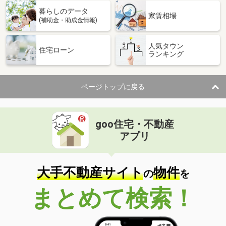
暮らしのデータ
家賃相場
(補助金・助成金情報)
人気タウン
住宅ローン
ランキング
ページトップに戻る
goo住宅・不動産
アプリ
大手不動産サイト
物件
の
を
まとめて検索！