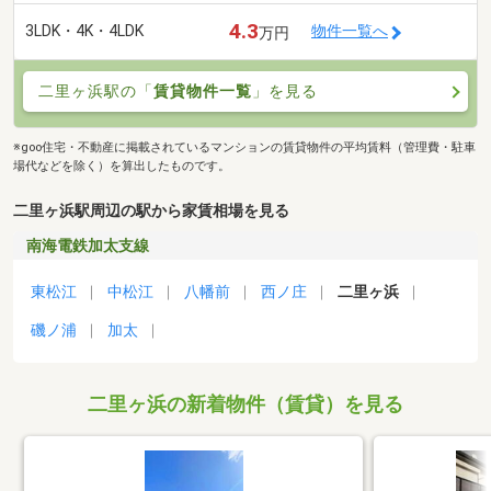
4.3
3LDK・4K・4LDK
物件一覧へ
万円
二里ヶ浜駅の「
賃貸物件一覧
」を見る
※goo住宅・不動産に掲載されているマンションの賃貸物件の平均賃料（管理費・駐車
場代などを除く）を算出したものです。
二里ヶ浜駅周辺の駅から家賃相場を見る
南海電鉄加太支線
東松江
中松江
八幡前
西ノ庄
二里ヶ浜
磯ノ浦
加太
二里ヶ浜の新着物件（賃貸）を見る