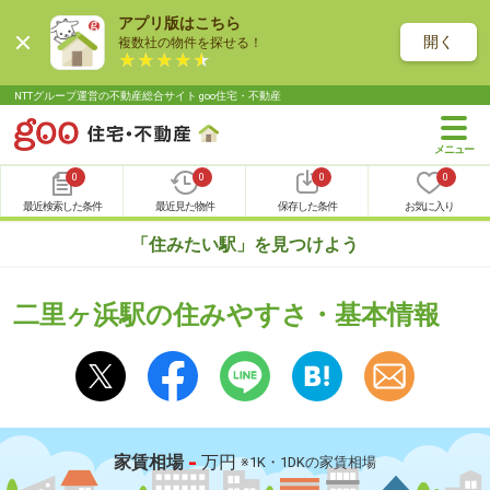
アプリ版はこちら
開く
複数社の物件を探せる！
NTTグループ運営の不動産総合サイト goo住宅・不動産
0
0
0
0
最近検索した条件
最近見た物件
保存した条件
お気に入り
「住みたい駅」を見つけよう
二里ヶ浜駅の住みやすさ・基本情報
-
家賃相場
万円
※1K・1DKの家賃相場