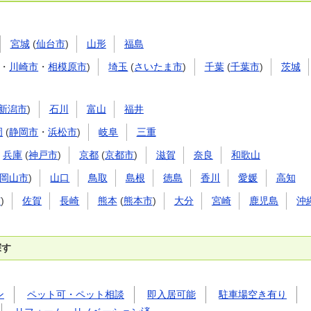
宮城
(
仙台市
)
山形
福島
・
川崎市
・
相模原市
)
埼玉
(
さいたま市
)
千葉
(
千葉市
)
茨城
新潟市
)
石川
富山
福井
岡
(
静岡市
・
浜松市
)
岐阜
三重
兵庫
(
神戸市
)
京都
(
京都市
)
滋賀
奈良
和歌山
岡山市
)
山口
鳥取
島根
徳島
香川
愛媛
高知
市
)
佐賀
長崎
熊本
(
熊本市
)
大分
宮崎
鹿児島
沖
探す
ン
ペット可・ペット相談
即入居可能
駐車場空き有り