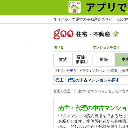
NTTグループ運営の不動産総合サイト goo
借りる
マンションを買う
店舗･
賃貸
新築
中
事業用
住宅・不動産
>
中古マンション
>
特集
>
売
売主・代理の中古マンションを探す
全国の売主・代理の中古マンションなどの中古マ
売主・代理の中古マンショ
中古マンション購入費用をできるだけ
を紹介します。物件所有者から直接購
理は、どちらも仲介手数料が発生しません