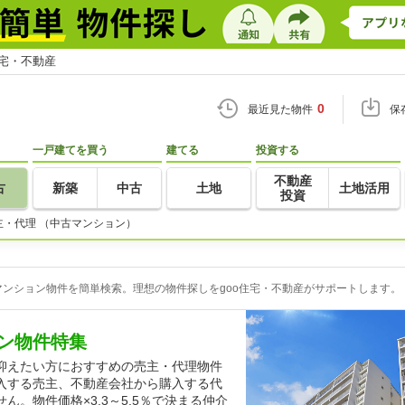
住宅・不動産
0
最近見た物件
保
一戸建てを買う
建てる
投資する
不動産
古
新築
中古
土地
土地活用
投資
主・代理 （中古マンション）
ンション物件を簡単検索。理想の物件探しをgoo住宅・不動産がサポートします。
ン物件特集
抑えたい方におすすめの売主・代理物件
入する売主、不動産会社から購入する代
。物件価格×3.3～5.5％で決まる仲介