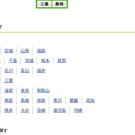
す
宮城
山形
福島
玉
千葉
茨城
栃木
群馬
石川
富山
福井
三重
滋賀
奈良
和歌山
鳥取
島根
徳島
香川
愛媛
高知
熊本
大分
宮崎
鹿児島
沖縄
探す