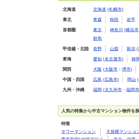
北海道
北海道
(
札幌市
)
東北
青森
秋田
岩手
首都圏
東京
神奈川
(
横浜市
群馬
甲信越・北陸
長野
山梨
新潟
(
東海
愛知
(
名古屋市
)
静
関西
大阪
(
大阪市
・
堺市
)
中国・四国
広島
(
広島市
)
岡山
(
九州・沖縄
福岡
(
北九州市
・
福岡
人気の特集から中古マンション物件を
特徴
タワーマンション
大規模マンショ