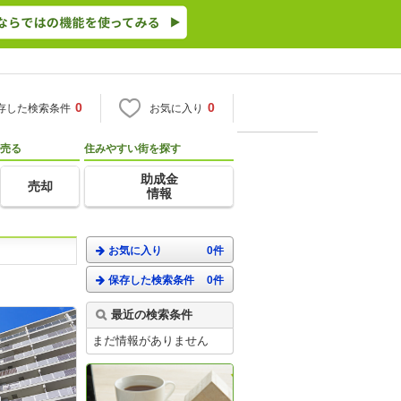
0
0
存した検索条件
お気に入り
売る
住みやすい街を探す
助成金
売却
情報
お気に入り
0件
保存した検索条件
0件
最近の検索条件
まだ情報がありません