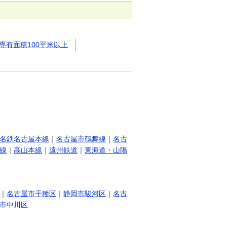
専有面積100平米以上
名鉄名古屋本線
｜
名古屋市鶴舞線
｜
名古
線
｜
高山本線
｜
遠州鉄道
｜
東海道・山陽
｜
名古屋市千種区
｜
静岡市駿河区
｜
名古
市中川区