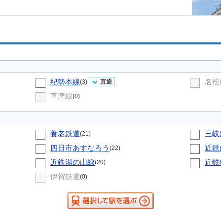
紀勢本線
名松
(3)
直通
草津線
(0)
養老鉄道
三岐
(21)
四日市あすなろう
近鉄
(22)
近鉄湯の山線
近鉄
(20)
伊賀鉄道
(0)