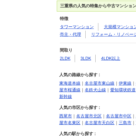
三重県の人気の特集から中古マンショ
特徴
タワーマンション
大規模マンショ
売主・代理
リフォーム・リノベー
間取り
2LDK
3LDK
4LDK以上
人気の路線から探す :
東海道本線
｜
名古屋市東山線
｜
伊東線
｜
屋市桜通線
｜
名鉄犬山線
｜
愛知環状鉄道
新幹線
人気の市区から探す :
西尾市
｜
名古屋市北区
｜
名古屋市中区
｜
屋市名東区
｜
名古屋市天白区
｜
三島市
｜
人気の駅から探す :