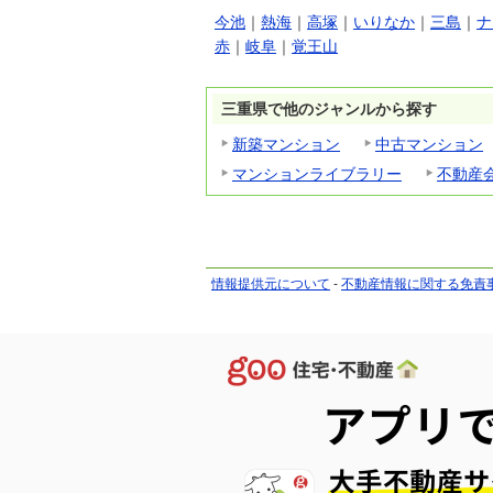
今池
｜
熱海
｜
高塚
｜
いりなか
｜
三島
｜
ナ
赤
｜
岐阜
｜
覚王山
三重県で他のジャンルから探す
新築マンション
中古マンション
マンションライブラリー
不動産
情報提供元について
-
不動産情報に関する免責