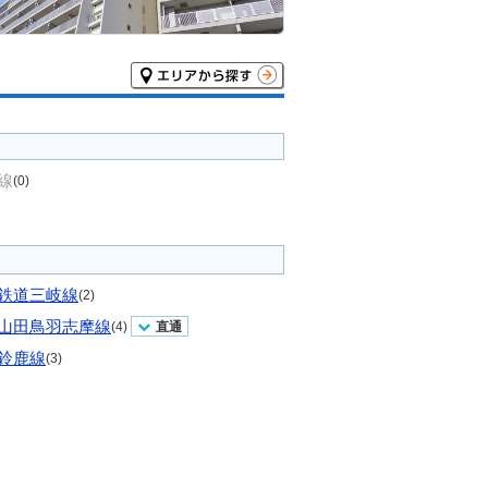
線
(0)
鉄道三岐線
(2)
山田鳥羽志摩線
(4)
直通
鈴鹿線
(3)