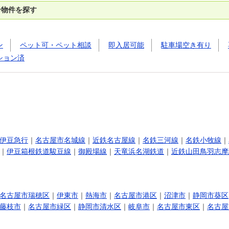
ン物件を探す
ン
ペット可・ペット相談
即入居可能
駐車場空き有り
ション済
伊豆急行
｜
名古屋市名城線
｜
近鉄名古屋線
｜
名鉄三河線
｜
名鉄小牧線
｜
｜
伊豆箱根鉄道駿豆線
｜
御殿場線
｜
天竜浜名湖鉄道
｜
近鉄山田鳥羽志摩
名古屋市瑞穂区
｜
伊東市
｜
熱海市
｜
名古屋市港区
｜
沼津市
｜
静岡市葵区
藤枝市
｜
名古屋市緑区
｜
静岡市清水区
｜
岐阜市
｜
名古屋市東区
｜
名古屋