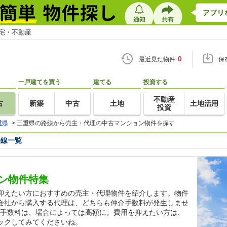
住宅・不動産
0
最近見た物件
保
一戸建てを買う
建てる
投資する
不動産
古
新築
中古
土地
土地活用
投資
重県
>
三重県の路線から売主・代理の中古マンション物件を探す
路線一覧
ン物件特集
抑えたい方におすすめの売主・代理物件を紹介します。物件
会社から購入する代理は、どちらも仲介手数料が発生しませ
る仲介手数料は、場合によっては高額に。費用を抑えたい方は、
ックしてみてくださいね。