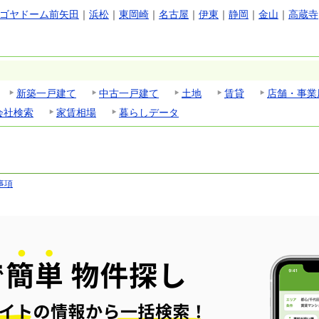
ゴヤドーム前矢田
｜
浜松
｜
東岡崎
｜
名古屋
｜
伊東
｜
静岡
｜
金山
｜
高蔵寺
新築一戸建て
中古一戸建て
土地
賃貸
店舗・事業
会社検索
家賃相場
暮らしデータ
事項