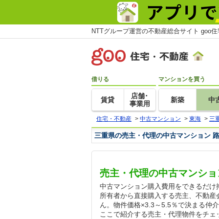
NTTグループ運営の不動産総合サイト goo
借りる
マンションを買う
店舗･
賃貸
新築
中
事業用
住宅・不動産
>
中古マンション
>
東海
>
三
三重県の売主・代理の中古マンション 
売主・代理の中古マンショ
中古マンション購入費用をできるだけ
所有者から直接購入する売主、不動産
ん。物件価格×3.3～5.5％で決ま
ここで紹介する売主・代理物件をチェ