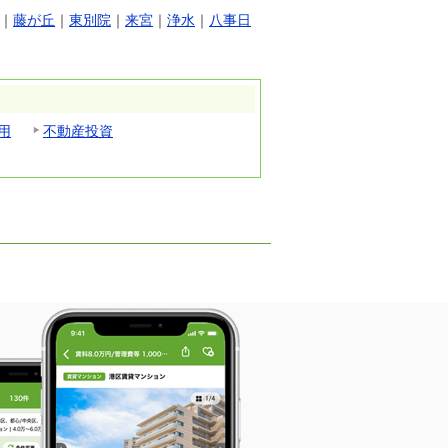
｜
藤が丘
｜
東別院
｜
来宮
｜
浄水
｜
八事日
用
不動産投資