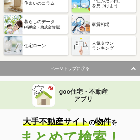
「住みたい街」
住まいのコラム
を見つけよう
暮らしのデータ
家賃相場
(補助金・助成金情報)
人気タウン
住宅ローン
ランキング
ページトップに戻る
goo住宅・不動産
アプリ
大手不動産サイト
物件
の
を
まとめて検索！