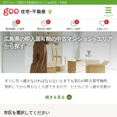
NTTグループ運営の不動産総合サイト goo住宅・不動産
0
0
0
0
最近検索した条件
最近見た物件
保存した条件
お気に入り
広島県の即入居可能の中古マンション
エリア
を
から探す
すぐに引っ越さなければならないときでも安心の即入居可物件。
契約してから間もなく入居できるので、ただちに引っ越す必要が
ある方にぴったりです。即入居可としている物件はいくつもある
続きを見る
ので、間取りや購入費用、設備をチェックしたうえで決めましょ
う。ここでは、すぐに引っ越す必要のある方におすすめの即入居
可の中古マンションを紹介します。
市区を選択してください