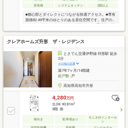
所有権
システムキッチン
2階以上
■都心部とダイレクトにつながる快適アクセス。■専有
面積82.49平米のゆとりのある居住空間です。住戸のプ
ライバシー性はもちろん、三面開口による通風性と開
放感も向上させています。高知の夏の夜空を飾る「高
知市納涼花火大会」を一望できます。■ペット相談可
クレアホームズ升形 ザ・レジデンス
能です。詳細はお問い合わせ下さい
とさでん交通伊野線 枡形駅 徒歩
2分
その他の交通
築7年7ヶ月/14階建
総戸数
-戸
高知県高知市升形
4,280
万円
2
2LDK 90.81m
8階 南
モニタ付インターホ
南向き
駐車場あり
ン
浴室乾燥機
所有権
エレベーター