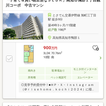
「子育て＆買い物至便な３ＬＤＫ」高知市鴨部１丁目鏡
それぞれ押入れがあり収納力豊富・バス・トイレ別、
シャワー、温水洗浄便座、独立洗面台と水回り設備も
川コーポ 中古マンシ
充実・電停・バス停へ徒歩2分の好アクセス！車がな
くても市内各所へ快適に移動できます♪【周辺環
とさでん交通伊野線 旭町三丁目
境】・高知市立はりまや橋小学校 徒歩8分（617
駅 徒歩9分
ｍ）・高知市立城北中学校 徒歩26分（2045ｍ）
築49年3ヶ月/11階建
総戸数
198戸
高知県高知市鴨部１
900
万円
2
3LDK 70.76m
10階 南
モニタ付インターホ
南向き
駐車場あり
ン
所有権
ペット相談可
エレベーター
◎見学予約受付中！■ＨＰ・Ｘ・Ｉｎｓｔａｇｒａｍ
（＠ｒｉｓｅｈｏｍｅ．ｋｏｃｈｉ２０２４）に様々
な物件のルームツアー動画あり！ぜひご覧ください(*^-
^*)・鴨部わかば保育園徒歩5分、鴨田小学校徒歩9分と
お子様の通学も安心！・コープや業務用食品スーパ