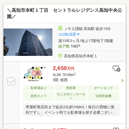
＼高知市本町１丁目 セントラルレジデンス高知中央公
園／
ＪＲ土讃線 高知駅 徒歩15分
その他の交通
築13年3ヶ月/地上17階地下1階建
総戸数
108戸
高知県高知市本町１
2,650
万円
2
3LDK 70.06m
5階 南西
駐車場あり
角部屋
オートロック
モニタ付インターホ
防犯カメラ
浴室乾燥機
ン
帯屋町商店街まで徒歩2分(約160m)！毎日の買物に便
利ですし、イベント時でも駐車場を探す必要ございま
せん♪綺麗な状態が維持されていてすぐに生活できる
他、セカンドハウスとしてもご検討ください！