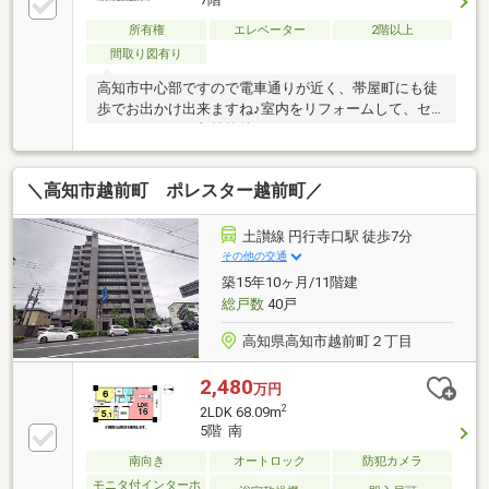
所有権
エレベーター
2階以上
間取り図有り
高知市中心部ですので電車通りが近く、帯屋町にも徒
歩でお出かけ出来ますね♪室内をリフォームして、セ
カンドハウス、収益物件としてもおススメです♪
＼高知市越前町 ポレスター越前町／
土讃線 円行寺口駅 徒歩7分
その他の交通
築15年10ヶ月/11階建
総戸数
40戸
高知県高知市越前町２丁目
2,480
万円
2
2LDK 68.09m
5階 南
南向き
オートロック
防犯カメラ
モニタ付インターホ