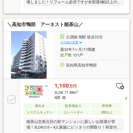
場しました！リフォーム必須ですが全部屋6帖以上の
余裕ある間取ですので、自由度の高いプランを採用で
きそうですリフォームのご相談承っております！
＼高知市鴨部 アーネスト能茶山／
土讃線 旭駅 徒歩22分
その他の交通
築32年7ヶ月/11階建
総戸数
131戸
高知県高知市鴨部
1,100
万円
2
3LDK 71.48m
6階 南
南向き
駐車場あり
所有権
システムキッチン
エレベーター
2階以上
能茶山交差点目の前マンションに新しいお部屋が登
場！3LDKの3～4人家族にピッタリの間取り！和室付き
で老若男女どなたにもオススメ♪抑えめ価格ですので