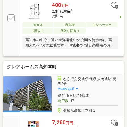
400
万円
2
2DK 35.98m
7階 南
南向き
所有権
エレベーター
2階以上
間取り図有り
高知市の中心に近い東洋電化中央公園へ徒歩5分、高
知大丸へ7分の立地です♪ 8階建の7階と高層階のお部
屋♪ 南向きバルコニーのある2DKです♪
クレアホームズ高知本町
とさでん交通伊野線 大橋通駅 徒
歩4分
その他の交通
築4年6ヶ月/15階建
総戸数
-戸
高知県高知市本町２
7,280
万円