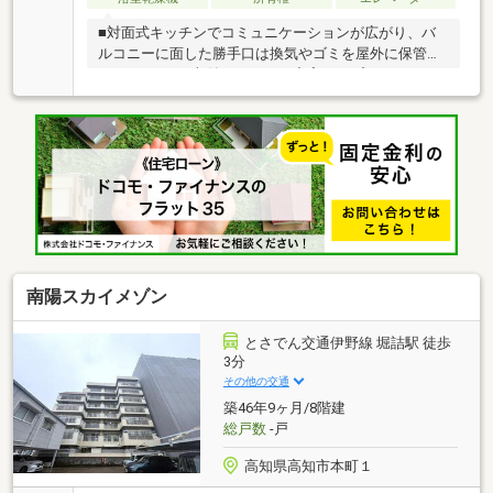
■対面式キッチンでコミュニケーションが広がり、バ
ルコニーに面した勝手口は換気やゴミを屋外に保管し
やすいです。■収納スペースが充実したプランとなっ
ており、荷物が溢れる心配も軽減できます。■小上が
りの畳スペースは、リビングとつながる気軽な寛ぎの
場として活躍します。畳の上で寝転んだり腰かけた
り。赤ちゃんのおむつ替えや洗濯物をたたむ家事スペ
ースとしても便利で、多目的スペースとして重宝しま
す■2WAYエレベーターを採用しており、エレベーター
の扉が開くと、一邸専用でお使いいただける「プライ
ベートホール」がお迎えします。■一部の室内写真にAI
で家具を削除したイメージ画像があります。
南陽スカイメゾン
とさでん交通伊野線 堀詰駅 徒歩
3分
その他の交通
築46年9ヶ月/8階建
総戸数
-戸
高知県高知市本町１