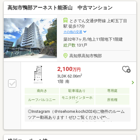
有【周辺環境】・高知市立鴨田小学校 徒歩9分（約
高知市鴨部アーネスト能茶山 中古マンション
640ｍ）・高知市立西部中学校 徒歩9分（約690ｍ）
とさでん交通伊野線 上町五丁目
駅 徒歩17分
その他の交通
築32年7ヶ月/地上11階地下1階建
総戸数
131戸
高知県高知市鴨部
2,100
万円
2
3LDK 62.06m
1階 南
南向き
駐車場あり
専用庭
モニタ付インターホ
ルーフバルコニー
所有権
ン
◎Instagram（＠risehome.kochi2024)に物件のルーム
ツアー動画あります！ぜひご覧ください(*^-
^*)Youtube、Xにもあります♪◎見学予約受付中！・オ
シャレなインテリア・全室収納付き・庭付き・駐車場
空きあり【周辺環境】・高知市立鴨田小学校 徒歩9