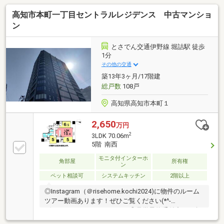
高知市本町一丁目セントラルレジデンス 中古マンショ
ン
とさでん交通伊野線 堀詰駅 徒歩
1分
その他の交通
築13年3ヶ月/17階建
総戸数
108戸
高知県高知市本町１
2,650
万円
2
3LDK 70.06m
5階 南西
モニタ付インターホ
角部屋
所有権
ン
ペット相談可
システムキッチン
2階以上
◎Instagram（＠risehome.kochi2024)に物件のルーム
ツアー動画あります！ぜひご覧ください(*^-
^*)Youtube、Xにもあります♪◎見学予約受付中！・角
住居・全居室収納付き＋ウォークイン完備・バルコニ