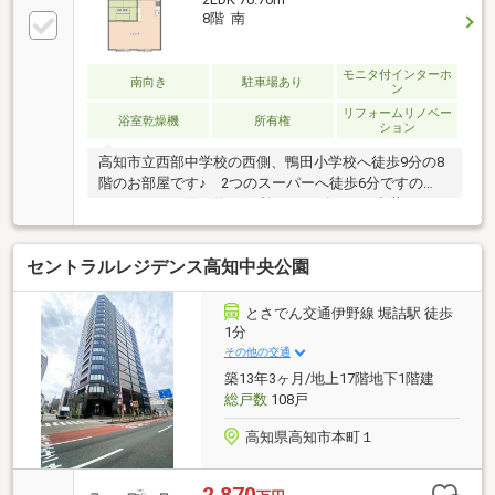
8階 南
モニタ付インターホ
南向き
駐車場あり
ン
リフォームリノベー
浴室乾燥機
所有権
ション
高知市立西部中学校の西側、鴨田小学校へ徒歩9分の8
階のお部屋です♪ 2つのスーパーへ徒歩6分ですの
で、日々のお買い物も便利♪ 2026年8月に内装リノベ
ーション済（リフォーム済）予定♪ 水回りはすべて
新規交換し、使い勝手もよく、きれいな室内空間とな
セントラルレジデンス高知中央公園
ります♪ 小型犬や猫などペットとの生活が実現する
お部屋です♪
とさでん交通伊野線 堀詰駅 徒歩
1分
その他の交通
築13年3ヶ月/地上17階地下1階建
総戸数
108戸
高知県高知市本町１
2,870