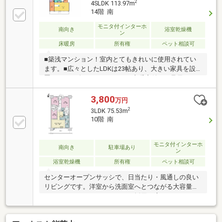
2
4SLDK 113.97m
14階 南
モニタ付インターホ
南向き
浴室乾燥機
ン
床暖房
所有権
ペット相談可
■築浅マンション！室内とてもきれいに使用されてい
ます。■広々としたLDKは23帖あり、大きい家具を設
置しても圧迫しにくいです。■床暖房付き！足元から
お部屋を暖め、やけどの心配が少なく小さなお子さま
にも安心です♪風が出ないため乾燥しにくく、冬も快
3,800
万円
適に過ごせます。■帯屋町商店街やひろめ市場が徒歩
2
3LDK 75.53m
圏内！新鮮な魚や野菜、果物など様々な食材が揃って
10階 南
おり日々のお買い物にも便利です。学校などの教育施
設、図書館などの文化施設、公共施設などが集積した
住環境です。■大橋通バス停や電停まで徒歩4分！お車
モニタ付インターホ
南向き
駐車場あり
ン
をお持ちでない方でも多方面への移動がスムーズで
浴室乾燥機
所有権
ペット相談可
す。■駐輪場：月額100円
センターオープンサッシで、日当たり・風通しの良い
リビングです。洋室から洗面室へとつながる大容量の
ウォークスルークローゼットを採用。廊下のファミリ
ー収納やウォークイン押入など、使い勝手の良い大型
の収納スペースを確保しています。バルコニー側に配