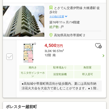
く、保護者の方も安心の立地。スーパーやコンビニも
近く、毎日の生活が非常にスムーズです。◆バス停徒
とさでん交通伊野線 大橋通駅 徒
歩3分で利便性も良く、快適な家族時間を過ごせる住
歩3分
環境です。◆2015年1月頃室内リフォーム済み(キッチ
その他の交通
ン・洗面台・トイレ交換、全室照明、TVモニターホ
築16年11ヶ月/14階建
ン)ぜひご内覧ください！
総戸数
-戸
高知県高知市帯屋町２
4,500
万円
2
3LDK 90.57m
12階 南
南向き
駐車場あり
角部屋
モニタ付インターホ
浴室乾燥機
即入居可
ン
●高知城や帯屋町商店街が徒歩圏内。夏には高知市納
涼花火大会を大迫力で楽しむことができます。●１階
にはスーパー「毎日屋」があり、毎日のお買い物に便
利です。●安心の免震構造マンションです。※現オーナ
ー様はセカンドハウスとして大切に使われていたた
ポレスター越前町
め、室内の状態は驚くほど綺麗です。経年劣化も少な