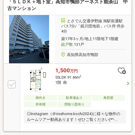
「５ＬＤＫ＋地下室」高知市鴨部アーネスト能茶山 中
ー、コンビニが徒歩圏内に揃う生活利便性の高い好立
地・前面に遮るものがなく陽当たり・通風・眺望とも
古マンション
に良好・駐輪場やエレベーター2基など共用施設も充
実・LDK13.5帖＋和室を開放すればより広々とした空
とさでん交通伊野線 旭駅前通駅
間に【周辺環境】・高知市立鴨田小学校 徒歩9分
バス7分/「鏡川団地前」バス停 停歩
（700ｍ）・高知市立西部中学校 徒歩1分（157ｍ）
4分
築17年3ヶ月/地上11階地下1階建
総戸数
131戸
高知県高知市鴨部
1,500
万円
2
5SLDK 91.46m
1階 南
南向き
駐車場あり
角部屋
所有権
間取り図有り
◎Instagram（＠risehome.kochi2024)に様々な物件の
ルームツアー動画あります！ぜひご覧ください(*^-
^*)Youtube、Xにもあります♪◎見学予約受付中！・フ
ァミリーにおすすめ5LDKS・地下室つき・駐車場空き