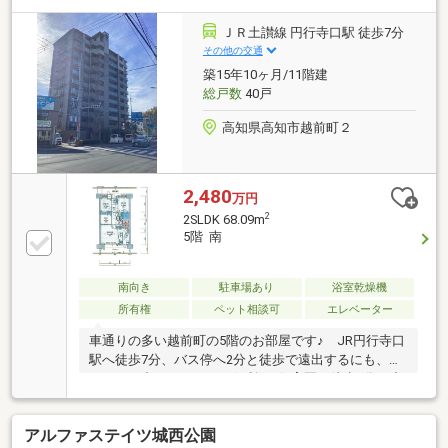
く、大がかりなリフォームをすることなく、気持ちよ
く新生活をスタートしていただけます。図面等が現況
ＪＲ土讃線 円行寺口駅 徒歩7分
と異なる場合は、現況を優先とします。●南西角部屋
その他の交通
で全居室に窓を配置しており、日当たり良好です。２
築15年10ヶ月/11階建
２．４帖のＬＤＫは、隣接する６帖の洋室をつなげれ
総戸数
40戸
ば、約２８．４帖の開放的な大空間としてもお使いい
ただけます。
高知県高知市越前町２
2,480
万円
2
2SLDK 68.09m
5階 南
南向き
駐車場あり
浴室乾燥機
所有権
ペット相談可
エレベーター
車通りの多い越前町の5階のお部屋です♪ JR円行寺口
駅へ徒歩7分、バス停へ2分と徒歩で遠出するにも、ち
ょっとお出かけするにも便利♪ 保育園へ徒歩6分、小
学校4分、中学校9分とお子さまの通園通学にも便利で
す♪ 間取り中央部分には、3.5帖のフリースペースが
アルファステイツ城西公園
ありますので、ワーキングルームや趣味のお部屋など