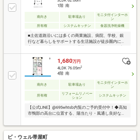
3LDK 62.06m
適です■小中学校まで徒歩6～8分、鏡川保育園まで徒
1階 南
歩3分！毎日の通園通学がしやすい距離です。■能茶山
公園近く！遊具があり、小さなお子様の遊び場として
モニタ付インターホ
南向き
駐車場あり
ン
利用できます。■LDKに隣接した和室は、扉を開けると
所有権
システムキッチン
食器洗浄乾燥機
リビングと一体的に使用できます。■土佐道路沿いの
ため、市内外へのアクセス良好！休日のおでかけにも
■土佐道路沿いには多くの商業施設、病院、学校、銀
最適です
行など暮らしをサポートする生活施設が徒歩圏内に充
実している暮らしやすい住環境です。■リフォーム内
容：間取り変更・洗面所・トイレ・キッチン・全室・
床・クロス・玄関 ■鏡川緑地公園が近くにあり、ウオ
1,680
万円
ーキングで体を動かしたり、ご家族で散歩をするのに
2
4LDK 76.05m
最適です。 ■「鴨田小学校」まで徒歩8分「西部中学
4階 南
校」まで徒歩6分。また、鏡川保育園や杉の子第2幼稚
園が500ｍ圏内にあり、通園・通学ともに安心の子育
モニタ付インターホ
南向き
駐車場あり
ン
て環境です。お子様の成長を身近で見守れる環境が整
リフォームリノベー
っております。■リビングの一部写真はAIで家具を削除
所有権
システムキッチン
ション
したイメージ画像です。
【公式LINE】@695whtsb内覧のご予約受付中！◆高知
市鴨部の高台に位置する、陽当たり・風通し良好な
4LDKの分譲マンション 南向きのワイドバルコニーか
らは緑が見え、日々の疲れを癒してくれそうです。陽
当たりの良さも魅力です。◆小・中学校まで徒歩10分
ビ・ウェル帯屋町
圏内！ 安心の教育環境と利便性 お子様の通学が近