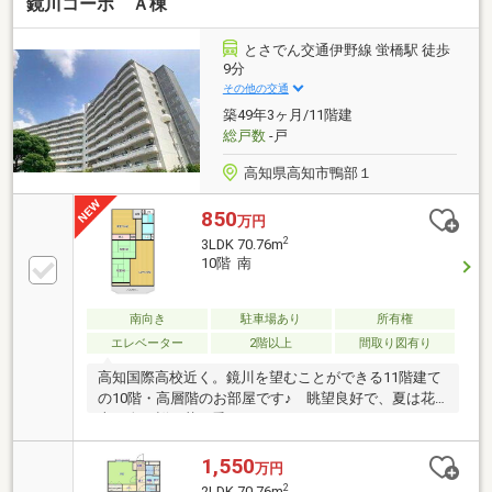
鏡川コーポ Ａ棟
分（約600ｍ）・高知市立西部中学校 徒歩9分（約
700ｍ）
とさでん交通伊野線 蛍橋駅 徒歩
9分
その他の交通
築49年3ヶ月/11階建
総戸数
-戸
高知県高知市鴨部１
850
万円
2
3LDK 70.76m
10階 南
南向き
駐車場あり
所有権
エレベーター
2階以上
間取り図有り
高知国際高校近く。鏡川を望むことができる11階建て
の10階・高層階のお部屋です♪ 眺望良好で、夏は花
火や春は桜の花を愛でることができます♪ 2つのスー
パーへ徒歩6分、コンビニ2分と生活に便利な立地♪
リフォームが必要ですが、リフォームを含めたご相談
1,550
万円
も可能です♪
2
2LDK 70.76m