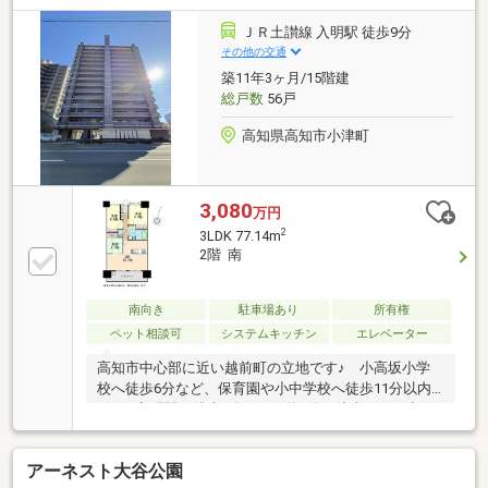
多用途にご利用いただけます♪ 小型犬や猫などペッ
ト相談可能ですので、ペットを一緒の生活を望まれる
ＪＲ土讃線 入明駅 徒歩9分
ご家族に♪
その他の交通
築11年3ヶ月/15階建
総戸数
56戸
高知県高知市小津町
3,080
万円
2
3LDK 77.14m
2階 南
南向き
駐車場あり
所有権
ペット相談可
システムキッチン
エレベーター
高知市中心部に近い越前町の立地です♪ 小高坂小学
校へ徒歩6分など、保育園や小中学校へ徒歩11分以内
♪ JR入明駅へ徒歩9分、バス停6分と徒歩でのお出か
けにも便利♪ 2階・3LDKのお部屋は、南向きバルコニ
ーで日当たり良好♪
アーネスト大谷公園