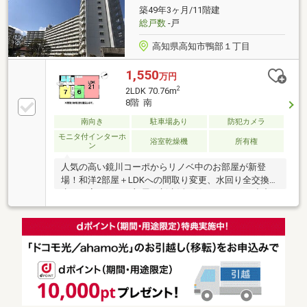
築49年3ヶ月/11階建
総戸数
-戸
高知県高知市鴨部１丁目
1,550
万円
2
2LDK 70.76m
8階 南
南向き
駐車場あり
防犯カメラ
モニタ付インターホ
浴室乾燥機
所有権
ン
人気の高い鏡川コーポからリノベ中のお部屋が新登
場！和洋2部屋＋LDKへの間取り変更、水回り全交換で
生まれ変わったお部屋で新生活を始めませんか♪小中
学校、スーパーやコンビニ等近く便利な立地です！