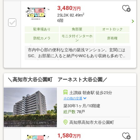
3,480
万円
2
2SLDK 82.49m
6階
駐車場あり
角部屋
オートロック
モニタ付インターホ
防犯カメラ
所有権
ン
市内中心部の便利な立地の築浅マンション。玄関には
SIC、お部屋に入ると納戸やWICもあり収納も多めで
す！南側には日当たりのいいバルコニーあります♪
＼高知市大谷公園町 アーネスト大谷公園／
土讃線 朝倉駅 徒歩25分
その他の交通
築30年1ヶ月/10階建
総戸数
78戸
高知県高知市大谷公園町
1,580
万円