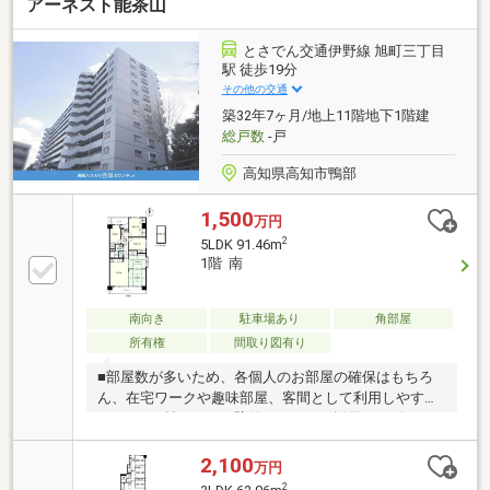
アーネスト能茶山
置した窓付浴室でゆっくりとおくつろぎいただけま
す。
とさでん交通伊野線 旭町三丁目
駅 徒歩19分
その他の交通
築32年7ヶ月/地上11階地下1階建
総戸数
-戸
高知県高知市鴨部
1,500
万円
2
5LDK 91.46m
1階 南
南向き
駐車場あり
角部屋
所有権
間取り図有り
■部屋数が多いため、各個人のお部屋の確保はもちろ
ん、在宅ワークや趣味部屋、客間として利用しやすい
です。■12帖のLDKは壁付キッチンを採用！リビング
が少し広めに感じられます。お料理に集中でき、油跳
ねなどの掃除もしやすそうですね♪■3.3帖の地下室付
2,100
万円
き！一年中温度が安定してるため、備蓄品の保管に最
2