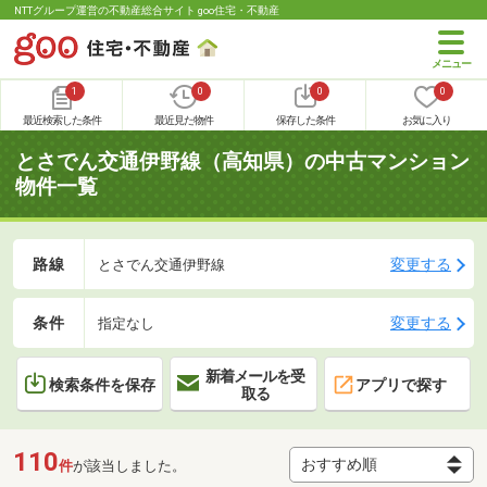
NTTグループ運営の不動産総合サイト goo住宅・不動産
1
0
0
0
最近検索した条件
最近見た物件
保存した条件
お気に入り
とさでん交通伊野線（高知県）の中古マンション
物件一覧
路線
変更する
とさでん交通伊野線
条件
変更する
指定なし
新着メールを受
検索条件を保存
アプリで探す
取る
110
件
が該当しました。