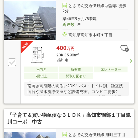
とさでん交通伊野線 堀詰駅 徒歩
2分
築46年9ヶ月/8階建
総戸数
-戸
高知県高知市本町１丁目
400
万円
2
2DK 35.98m
7階 南
南向き
所有権
エレベーター
2階以上
間取り図有り
南向き高層階の明るい2DK！バス・トイレ別、独立洗
面台や温水洗浄便座など設備充実。コンビニ徒歩2
分、病院徒歩2分、オーテピアやひろめ市場も徒歩圏
内！利便性と快適さを兼ね備えた好立地です♪
「子育て＆買い物至便な３ＬＤＫ」高知市鴨部１丁目鏡
川コーポ 中古
とさでん交通伊野線 旭町三丁目