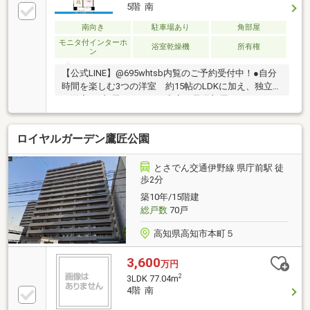
な3LDK♪ 小型犬や猫などペット相談可ですので、愛
5階 南
犬や愛猫との生活をお考えのご家族に♪
南向き
駐車場あり
角部屋
モニタ付インターホ
浴室乾燥機
所有権
ン
【公式LINE】@695whtsb内覧のご予約受付中！●自分
時間を楽しむ3つの洋室 約15帖のLDKに加え、独立し
た洋室が3部屋あります 寝室、子供部屋、ワークス
ペースなど 家族それぞれのライフスタイルに合わせ
て自由に使い分けられる間取りです●衣類を賢く収め
ロイヤルガーデン鷹匠公園
るWIC 6.5帖の主寝室には、ウォークインクローゼッ
トが設けられています 季節物の衣類やバッグなどを
一箇所に集約できるため、室内を常に美しく保つこと
とさでん交通伊野線 県庁前駅 徒
ができます●無駄を削ぎ落とした効率設計 廊下の面
歩2分
積を最小限に抑え、生活に使える有効スペースが広く
築10年/15階建
感じられる工夫があります
総戸数
70戸
高知県高知市本町５
3,600
万円
2
3LDK 77.04m
4階 南