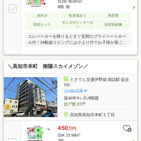
2
2LDK 90.81m
8階 南
南向き
駐車場あり
角部屋
モニタ付インターホ
防犯カメラ
浴室乾燥機
ン
エレベーターを降りるとすぐ玄関のプライベートホー
ル付！26帖超リビングには小上り付でお子様が過ごす
スペースにどうぞ！キッチンや浴室がバルコニーに面
した角部屋なのでしっかりと換気できそうですね♪
＼高知市本町 南陽スカイメゾン／
とさでん交通伊野線 堀詰駅 徒歩
3分
その他の交通
築46年9ヶ月/8階建
総戸数
27戸
高知県高知市本町１丁目
450
万円
2
2DK 35.98m
7階