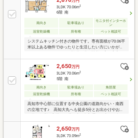
万円
2
3LDK 70.06m
6階 南
モニタ付インターホ
南向き
駐車場あり
ン
浴室乾燥機
所有権
ペット相談可
システムキッチン付きの物件です。専有面積が70.06平
米以上ある物件でゆったりと生活したい方にいかがで
しょうか。オートロック設備は防犯性能が高く安心し
て生活ができます。モニターから顔が見えるTVインタ
ーホン付きです。直接受け取れない荷物は宅配ボック
2,650
万円
スに届くので、日中外出する方や家でも手が離せない
2
3LDK 70.06m
ことが多い方におすすめです。浴室乾燥機のあるお風
5階 南
呂場は洗濯物を干すときにも便利です。物件から徒歩
南向き
駐車場あり
角部屋
1分の場所に駅があれば便利ですね。
浴室乾燥機
所有権
ペット相談可
高知市中心部に位置する中央公園の道路向かい・南西
の立地です♪ 高知大丸へも徒歩5分とお出かけやお買
い物に便利な立地♪ 5階の南西角部屋で、南・西向き
バルコニーがあり日当たり・風通し良好♪ 夏には高
知市納涼花火大会の花火をお部屋から鑑賞可能です
2,650
万円
♪ 全居室収納に加え、納戸があり収納スペース豊富
2
3LDK 73.09m