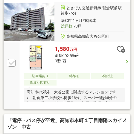
とさでん交通伊野線 朝倉駅前駅
徒歩25分
築30年1ヶ月/10階建
総戸数
78戸
高知県高知市大谷公園町
1,580
万円
2
4LDK 92.88m
9階 西
駐車場あり
所有権
2階以上
間取り図有り
高知市の郊外・大谷公園に隣接するマンションです
♪ 朝倉第二小学校へ徒歩16分、スーパー徒歩6分の立
地♪ 10階建の9階と高層階のお部屋で眺望も良好♪
セカンドハウスとして利用されているため使用感少な
くきれいな室内となっています♪ 部屋数の多い4LDK
「電停・バス停が至近」高知市本町１丁目南陽スカイメ
の間取り♪ 大谷公園へ徒歩2分ですので、小さなお子
さまの遊び場や日々のジョギングなどにも便利な立地
ゾン 中古
です♪