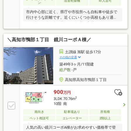
浴室乾燥機
即入居可
ン
市内中心部に近く、県庁や市役所へも自転車や徒歩で
行けそうな距離です。近くにいくつか高校もあり通学
や、街での飲み会の帰りにも便利な立地ですね！
＼高知市鴨部１丁目 鏡川コーポＡ棟／
土讃線 旭駅 徒歩17分
その他の交通
築49年3ヶ月/11階建
総戸数
-戸
高知県高知市鴨部１丁目
900
万円
2
3LDK 70.76m
10階 南
南向き
駐車場あり
所有権
ペット相談可
エレベーター
2階以上
人気の高い鏡川コーポA棟がお求めやすい価格帯で登