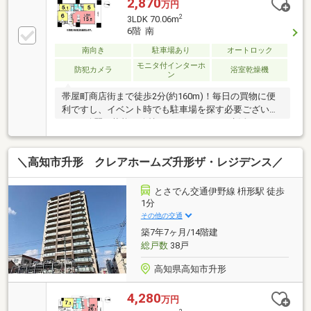
2,870
万円
2
3LDK 70.06m
6階 南
南向き
駐車場あり
オートロック
モニタ付インターホ
防犯カメラ
浴室乾燥機
ン
帯屋町商店街まで徒歩2分(約160m)！毎日の買物に便
利ですし、イベント時でも駐車場を探す必要ございま
せん♪綺麗な状態が維持されていてすぐに生活できる
他、セカンドハウスとしてもご検討ください！
＼高知市升形 クレアホームズ升形ザ・レジデンス／
とさでん交通伊野線 枡形駅 徒歩
1分
その他の交通
築7年7ヶ月/14階建
総戸数
38戸
高知県高知市升形
4,280
万円