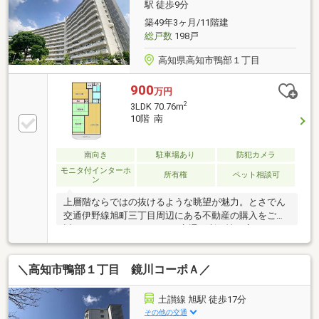
駅 徒歩9分
築49年3ヶ月/11階建
総戸数
198戸
高知県高知市鴨部１丁目
900
万円
2
3LDK 70.76m
10階 南
南向き
駐車場あり
防犯カメラ
モニタ付インターホ
所有権
ペット相談可
ン
上層階ならではの抜けるような眺望が魅力。とさでん
交通伊野線旭町三丁目周辺にある不動産の購入をご検
討してはいかがでしょうか♪交通の利便性が高いた
め、快適な暮らしができます♪ぜひお気軽にご連絡く
ださい(^^)
＼高知市鴨部１丁目 鏡川コーポＡ／
土讃線 旭駅 徒歩17分
その他の交通