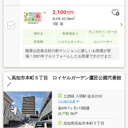
建物費用を抑えたい方いかがでしょうか！
2,100
万円
2
3LDK 62.06m
1階 南
モニタ付インターホ
南向き
駐車場あり
ン
所有権
システムキッチン
エレベーター
能茶山交差点目の前マンションに新しいお部屋が登
場！2021年フルリフォームしたお部屋ですのでまだま
だ綺麗な状態です♪1階のお部屋にはなりますが高台に
位置しており、安心してお過ごしいただけます！
＼高知市本町５丁目 ロイヤルガーデン鷹匠公園弐番館
／
土讃線 入明駅 徒歩23分
その他の交通
築6年7ヶ月/15階建
総戸数
56戸
高知県高知市本町５丁目