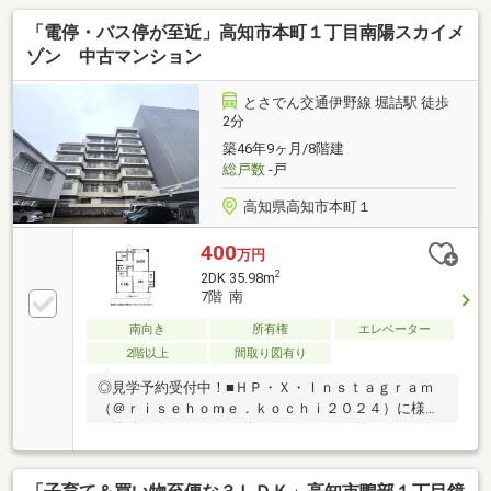
ー３箇所【周辺環境】・高知市立はりまや橋小学校
「電停・バス停が至近」高知市本町１丁目南陽スカイメ
徒歩10分（約800ｍ）・高知市立城北中学校 徒歩29
分（約2100ｍ）
ゾン 中古マンション
とさでん交通伊野線 堀詰駅 徒歩
2分
築46年9ヶ月/8階建
総戸数
-戸
高知県高知市本町１
400
万円
2
2DK 35.98m
7階 南
南向き
所有権
エレベーター
2階以上
間取り図有り
◎見学予約受付中！■ＨＰ・Ｘ・Ｉｎｓｔａｇｒａｍ
（＠ｒｉｓｅｈｏｍｅ．ｋｏｃｈｉ２０２４）に様々
な物件のルームツアー動画あり！ぜひご覧ください(*^-
^*)・徒歩圏内に病院・銀行・スーパーが揃う便利な立
地！・エレベーター付高層階の南向き2DK・和室2室に