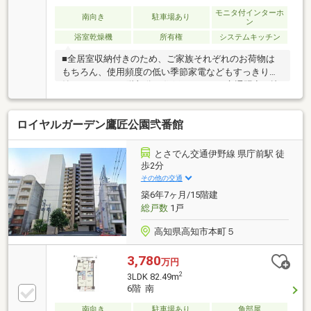
モニタ付インターホ
南向き
駐車場あり
ン
浴室乾燥機
所有権
システムキッチン
■全居室収納付きのため、ご家族それぞれのお荷物は
もちろん、使用頻度の低い季節家電などもすっきり収
納できます。■4階部分の住戸ですので、交通騒音も比
較的少なく、通行人や車からの目線も外れやすいで
す。■鏡川の河川敷まで徒歩圏内ですので、ご家族で
ロイヤルガーデン鷹匠公園弐番館
散歩やジョギングなどちょっとした運動も楽しめます
♪夏にはよさこい祭りや花火大会などのイベントも多
く開催されており、参加しやすいロケーションです。
とさでん交通伊野線 県庁前駅 徒
■県庁前電停やグランド通バス停まで徒歩2～3分！毎
歩2分
日の通勤・通学の移動手段としてはもちろん、多方面
その他の交通
へのアクセス良好でお車を運転されない方も公共交通
築6年7ヶ月/15階建
機関を利用しやすいです。
総戸数
1戸
高知県高知市本町５
3,780
万円
2
3LDK 82.49m
6階 南
南向き
駐車場あり
角部屋