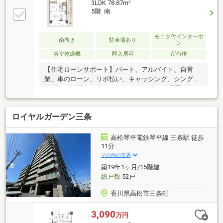
2
3LDK 78.87m
5階 南
モニタ付インターホ
南向き
駐車場あり
ン
浴室乾燥機
即入居可
所有権
【住宅ローンサポート】パート、アルバイト、自営
業、車のローン、リボ払い、キャッシング、シングル
マザー、転職したばかり、クレジットの延滞歴がある
など住宅ローン審査が不安、「自分は無理かも…」と
いう方ほどご相談ください！▼審査通過例・年収300
ロイヤルガーデン三条
万＋車ローン／勤続1年→通過・年収260万／シングル
／カード残債→通過・転職4ヶ月／頭金0→通過・自営
業2年目→補足資料＆補足説明で通過・パート3年目/年
高松琴平電鉄琴平線 三条駅 徒歩
収180万円→承無理な営業はいたしません。通る方法
11分
を一緒に探します。087-810-3147／【見学予約】から
その他の交通
も受付中
築19年1ヶ月/15階建
総戸数
52戸
香川県高松市三条町
3,090
万円