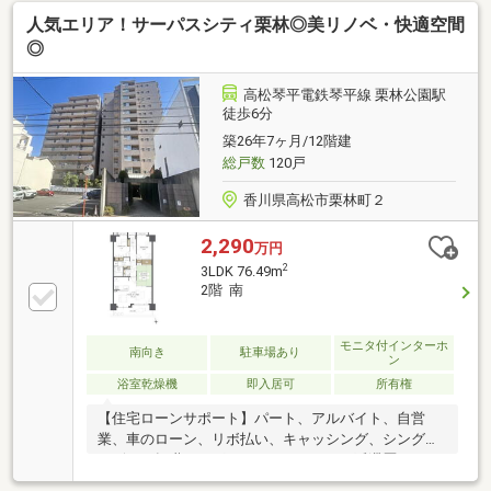
いう方ほどご相談ください！▼審査通過例・年収300
人気エリア！サーパスシティ栗林◎美リノベ・快適空間
万＋車ローン／勤続1年→通過・年収260万／シングル
／カード残債→通過・転職4ヶ月／頭金0→通過・自営
◎
業2年目→補足資料＆補足説明で通過・パート3年目/年
収180万円→承無理な営業はいたしません。通る方法
高松琴平電鉄琴平線 栗林公園駅
を一緒に探します。087-810-3147／【見学予約】から
徒歩6分
も受付中
築26年7ヶ月/12階建
総戸数
120戸
香川県高松市栗林町２
2,290
万円
2
3LDK 76.49m
2階 南
モニタ付インターホ
南向き
駐車場あり
ン
浴室乾燥機
即入居可
所有権
【住宅ローンサポート】パート、アルバイト、自営
業、車のローン、リボ払い、キャッシング、シングル
マザー、転職したばかり、クレジットの延滞歴がある
など住宅ローン審査が不安、「自分は無理かも…」と