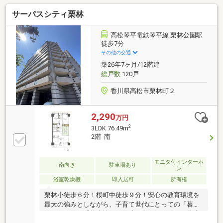
いう方ほどご相談ください！▼審査通過例・年収300
サーパスシティ栗林
万＋車ローン／勤続1年→通過・年収260万／シングル
／カード残債→通過・転職4ヶ月／頭金0→通過・自営
業2年目→補足資料＆補足説明で通過・パート3年目/年
高松琴平電鉄琴平線 栗林公園駅
収180万円→承無理な営業はいたしません。通る方法
徒歩7分
を一緒に探します。087-810-3147／【見学予約】から
その他の交通
も受付中
築26年7ヶ月/12階建
総戸数
120戸
香川県高松市栗林町２
2,290
万円
2
3LDK 76.49m
2階 南
モニタ付インターホ
南向き
駐車場あり
ン
浴室乾燥機
即入居可
所有権
栗林小徒歩６分！桜町中徒歩９分！安心の教育環境を
最大の強みとしながら、子育て世代にとっての「暮ら
しやすさ」と「将来性」を同時に備えています。徒歩