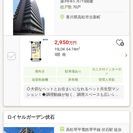
築3年8ヶ月/15階建
完備で豊富に収納可！◆敷地内駐車場１００％確保
総戸数
70戸
♪◇美装完了後、物件お引渡し！
香川県高松市古新町
2,950
万円
2
1SLDK 64.74m
5階 南
モニタ付インターホ
南向き
駐車場あり
ン
浴室乾燥機
所有権
管理人常駐
◇大切なペットとお住まいになれるペット共生型マン
ション！◆調理動線が短く、調理スペースも広いＬ字
型キッチンを採用！◇充実したオプション内容！（物
件案内時にご説明させて頂きます。）◆スカイテラス
にはガーデニングに最適なスロップシンクを完備！◇
ロイヤルガーデン伏石
インターネット使い放題、電気一括受電方式につき、
毎月のランニングコストもお得♪◆既存住宅設備修理
サービス対象物件につき、物件お引渡し後も安心♪◇
高松琴平電鉄琴平線 伏石駅 徒歩