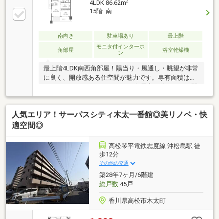
2
4LDK 86.62m
15階 南
南向き
駐車場あり
最上階
モニタ付インターホ
角部屋
浴室乾燥機
ン
最上階4LDK南西角部屋！陽当り・風通し・眺望が非常
に良く、開放感ある住空間が魅力です。専有面積は
86.62㎡、ゆったりとしたLDKと各居室が使いやすい間
取り。水回り（キッチン・浴室・洗面・トイレ）新
調、全室クロス・床張替、照明交換など充実のリフォ
人気エリア！サーパスシティ木太一番館◎美リノベ・快
ームで、入居後すぐ快適に暮らせます。キッチンはIH
採用でお手入れも簡単。広いスカイテラスでは眺望を
適空間◎
楽しみながら過ごせます。ゆめタウンまで徒歩6分と
買い物便利で、目の前にコンビニもあり生活利便性は
高松琴平電鉄志度線 沖松島駅 徒
抜群。近隣駐車場2台確保済みの住戸です！
歩12分
その他の交通
築28年7ヶ月/6階建
総戸数
45戸
香川県高松市木太町