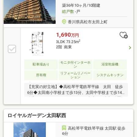
築36年10ヶ月/10階建
総戸数
-戸
香川県高松市太田上町
1,690
万円
2
3LDK 73.25m
2階 南東
モニタ付インターホ
駐車場あり
浴室乾燥機
ン
リフォームリノベー
所有権
システムキッチン
ション
【充実の好立地】◆高松琴平電鉄琴平線 太田 徒歩
6分◆太田南小学校まで歩13分、太田中学校まで歩14
分◆スーパー、ドラックストア、病院まで徒歩5分圏
内本日ご案内可能です♪
ロイヤルガーデン太田駅西
高松琴平電鉄琴平線 太田駅 徒歩
6分