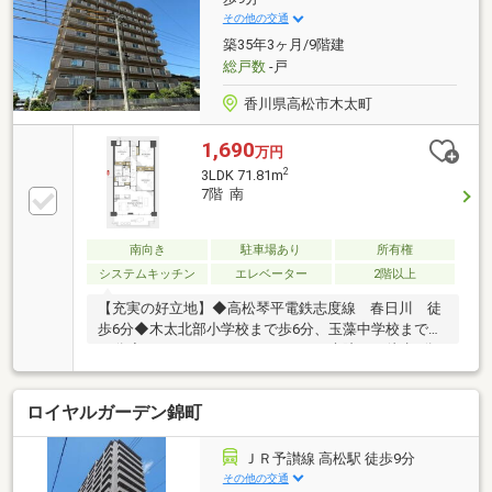
い。■犬や猫など家族同然のペットと共生できる物件
その他の交通
です。（※飼養細則等による制限あり。）
築35年3ヶ月/9階建
総戸数
-戸
香川県高松市木太町
1,690
万円
2
3LDK 71.81m
7階 南
南向き
駐車場あり
所有権
システムキッチン
エレベーター
2階以上
【充実の好立地】◆高松琴平電鉄志度線 春日川 徒
歩6分◆木太北部小学校まで歩6分、玉藻中学校まで歩
28分◆スーパー、ドラックストア、病院まで徒歩5分
圏内本日ご案内可能です♪
ロイヤルガーデン錦町
ＪＲ予讃線 高松駅 徒歩9分
その他の交通