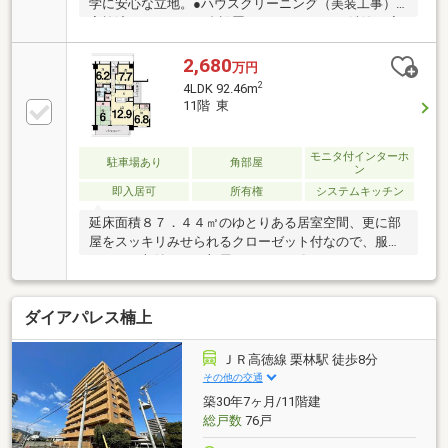
学に安心な立地。●ハウスクリーニング（美装工事）
実施済。エアコン３台設置しておりエアコン洗浄も完
了済み（２０２６年７月２６日完了）●２０２０年１
１月にガスコンロ交換、洋室フローリング張替え、Ｌ
2,680
万円
ＤＫクロス張替え済。トイレは全面リフォーム済で
2
4LDK 92.46m
す。●ことでん栗林公園駅徒歩５分で通勤も便利で
11階 東
す。●ＪＲ栗林駅へは徒歩７分●丁寧にお使いですの
で、現状大きなリフォームが必要なくお住まいいただ
けます。●総合病院やスーパーも徒歩圏内に揃う、生
モニタ付インターホ
駐車場あり
角部屋
ン
活利便性の高い立地。●洋室は、可動式収納で２部屋
即入居可
所有権
システムキッチン
に分けて使うことも、１部屋８．２帖として広々と使
うことも自
延床面積８７．４４㎡のゆとりある居室空間、更に部
屋をスッキリみせられるクローゼット付なので、服を
まとめて収納できて部屋すっきり。〇コンロやシンク
がセットされたシステムキッチン。対面キッチンなの
で会話をしながら、家事もできます。〇出不精さんで
ダイアパレス楠上
も活動的になれる？栗林公園駅徒歩６分ロケーショ
ン。〇留守番いらずの宅配ＢＯＸ付なので、ネット通
販大好き派にはお勧めです。〇家族みんなのワガママ
ＪＲ高徳線 栗林駅 徒歩8分
にも応える４ＬＤＫ。是非その目でお確かめくださ
その他の交通
い。〇栗林小学校まで徒歩５分。桜町中学校まで徒歩
築30年7ヶ月/11階建
１５分。近隣にはスーパーや病院、銀行なども徒歩圏
総戸数
76戸
内であります。〇１１階部分なので、バルコニーから