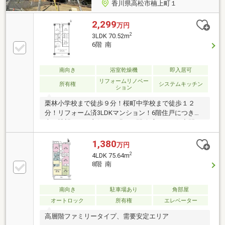
は街が一望できま
香川県高松市楠上町１
2,299
万円
2
3LDK 70.52m
6階 南
南向き
浴室乾燥機
即入居可
リフォームリノベー
所有権
システムキッチン
ション
栗林小学校まで徒歩９分！桜町中学校まで徒歩１２
分！リフォーム済3LDKマンション！6階住戸につき採
光・眺望ともに良好で、明るく開放感のある住空間が
広がります。室内は水回りを含めてきれいに整えら
れ、入居後すぐに快適な生活が始められる点が魅力。
1,380
万円
LDKは家族が集まりやすいゆとりある広さで、各居室
2
4LDK 75.64m
も使い勝手の良い間取り。周辺にはスーパーや医療機
8階 南
関、飲食店が揃い、日常の買い物や外出も便利です。
管理体制も良好で、初めての住み替えや長期居住にも
安心。立地・住環境・室内状態の三拍子が揃った、魅
南向き
駐車場あり
角部屋
力的なリフォーム物件です。
オートロック
所有権
エレベーター
高層階ファミリータイプ、需要安定エリア