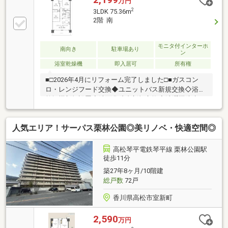
万円
の光がたっぷり差し込み、一日を気持ちよくスタート
2
3LDK 75.36m
できます。3つの居室は子ども部屋や書斎など用途に
2階 南
合わせて使いやすく、収納もたっぷりありますので、
衣類や季節物もすっきり収納できます。水回り設備も
リノベーションで一新され、家事のしやすさが向上。
モニタ付インターホ
南向き
駐車場あり
ン
栗林公園を身近に感じる落ち着いた環境と、生活利便
浴室乾燥機
即入居可
所有権
性の高い立地がそろい、安心して長く暮らせる住まい
です。
■□2026年4月にリフォーム完了しました□■ガスコン
ロ・レンジフード交換◆ユニットバス新規交換◇浴室
乾燥機新規設置◆洗面化粧台新規交換◇洗濯機防水パ
ン新規交換◆温水洗浄機能付トイレ新規交換◇床フロ
ーリング一部張替◆壁・天井クロス張替◇建具一部交
人気エリア！サーパス栗林公園◎美リノベ・快適空間◎
換◆畳表替え◇玄関収納新規交換◆カーテンレール交
換◇ハウスクリーニング他栗林公園や中央エリアを生
活圏とする利便性の高い立地。ことでん・JRの2路線
高松琴平電鉄琴平線 栗林公園駅
が利用でき、通勤・通学にも便利です。スーパーやコ
徒歩11分
ンビニ、ドラッグストア、医療機関など生活に必要な
築27年8ヶ月/10階建
施設が徒歩圏内に揃っており、毎日の暮らしを快適に
総戸数
72戸
サポートします。
香川県高松市室新町
2,590
万円