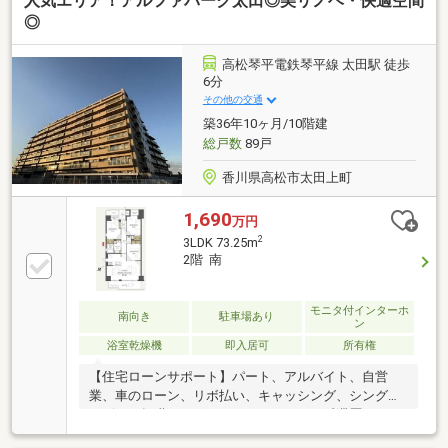
人気エリア！アルファパーク太田◎美リノベ・快適空間
れる眺望は、毎日の暮らしに特別感をプラス。さら
に、キッチン・浴室・洗面など水回りがリフォーム済
◎
のため、清潔で使い勝手の良い空間がすぐに手に入り
ます。3LDKのゆとりある間取りは、ファミリーはもち
高松琴平電鉄琴平線 太田駅 徒歩
ろん在宅ワークにも対応。都市生活を快適に楽しみた
6分
い方にぴったりの一室です。
その他の交通
築36年10ヶ月/10階建
総戸数
89戸
香川県高松市太田上町
1,690
万円
2
3LDK 73.25m
2階 南
モニタ付インターホ
南向き
駐車場あり
ン
浴室乾燥機
即入居可
所有権
【住宅ローンサポート】パート、アルバイト、自営
業、車のローン、リボ払い、キャッシング、シングル
マザー、転職したばかり、クレジットの延滞歴がある
など住宅ローン審査が不安、「自分は無理かも…」と