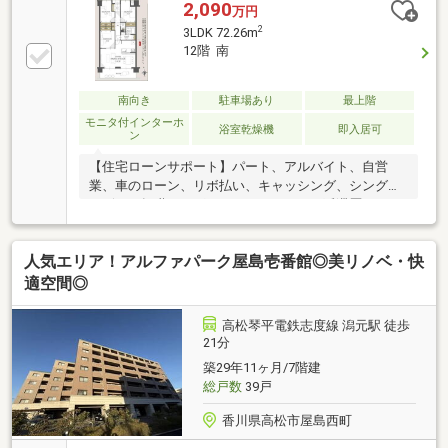
2,090
万円
2
3LDK 72.26m
12階 南
南向き
駐車場あり
最上階
モニタ付インターホ
浴室乾燥機
即入居可
ン
【住宅ローンサポート】パート、アルバイト、自営
業、車のローン、リボ払い、キャッシング、シングル
マザー、転職したばかり、クレジットの延滞歴がある
など住宅ローン審査が不安、「自分は無理かも…」と
いう方ほどご相談ください！▼審査通過例・年収300
人気エリア！アルファパーク屋島壱番館◎美リノベ・快
万＋車ローン／勤続1年→通過・年収260万／シングル
／カード残債→通過・転職4ヶ月／頭金0→通過・自営
適空間◎
業2年目→補足資料＆補足説明で通過・パート3年目/年
収180万円→承無理な営業はいたしません。通る方法
高松琴平電鉄志度線 潟元駅 徒歩
を一緒に探します。087-810-3147／【見学予約】から
21分
も受付中
築29年11ヶ月/7階建
総戸数
39戸
香川県高松市屋島西町