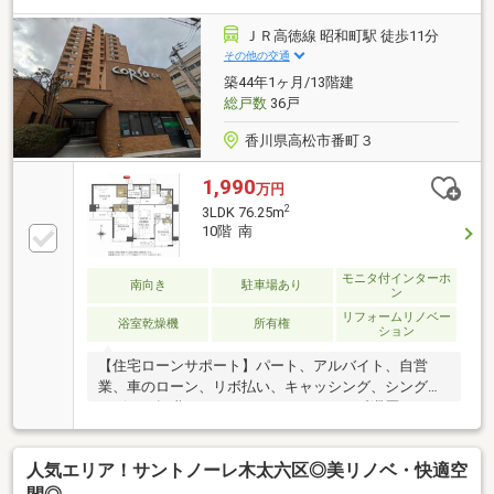
ＪＲ高徳線 昭和町駅 徒歩11分
その他の交通
築44年1ヶ月/13階建
総戸数
36戸
香川県高松市番町３
1,990
万円
2
3LDK 76.25m
10階 南
モニタ付インターホ
南向き
駐車場あり
ン
リフォームリノベー
浴室乾燥機
所有権
ション
【住宅ローンサポート】パート、アルバイト、自営
業、車のローン、リボ払い、キャッシング、シングル
マザー、転職したばかり、クレジットの延滞歴がある
など住宅ローン審査が不安、「自分は無理かも…」と
いう方ほどご相談ください！▼審査通過例・年収300
人気エリア！サントノーレ木太六区◎美リノベ・快適空
万＋車ローン／勤続1年→通過・年収260万／シングル
／カード残債→通過・転職4ヶ月／頭金0→通過・自営