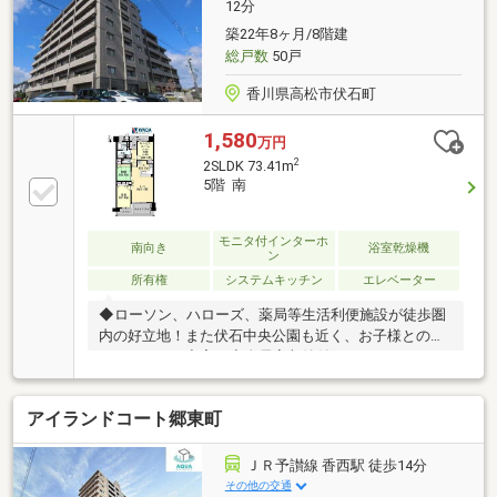
全居室フローリングで毎日のお掃除もラク♪
12分
築22年8ヶ月/8階建
総戸数
50戸
香川県高松市伏石町
1,580
万円
2
2SLDK 73.41m
5階 南
モニタ付インターホ
南向き
浴室乾燥機
ン
所有権
システムキッチン
エレベーター
◆ローソン、ハローズ、薬局等生活利便施設が徒歩圏
内の好立地！また伏石中央公園も近く、お子様とのプ
ライベートも充実！◇全居室収納付き、ウォークイン
クローゼット完備で、大切な衣服を豊富に収納可！◆
スーパーゼネコンの鹿島建設施工！◇敷地内駐車場１
アイランドコート郷東町
００％確保！◆スカイテラスにはガーデニングに最適
なスロップシンクを完備！◇既存設備修理サービス対
象物件につき、住んでからも安心！◆美装完了後、２
ＪＲ予讃線 香西駅 徒歩14分
０２６年２月６日から内覧可！是非、ご気軽にお問合
その他の交通