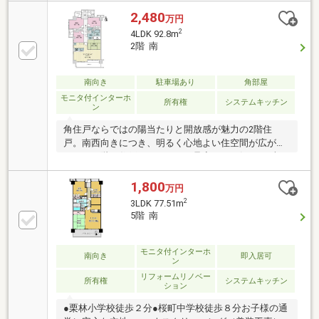
圏で通学できる距離は、日々の安全と親の負担軽減に
つながり、地域コミュニティとの結びつきも自然に深
2,480
万円
まります。さらに、リフォーム済みで即入居可能な状
2
4LDK 92.8m
態は、子育て世代にとって時間や費用の節約となり、
2階 南
快適な生活をすぐに始められる大きなメリット。加え
て、栗林公園や中心街へのアクセスも良好で、資産価
値の維持にも期待できる立地です。平面駐車場も確保
南向き
駐車場あり
角部屋
済みです。教育環境・生活利便性・資産性を三位一体
モニタ付インターホ
所有権
システムキッチン
ン
で叶えるこの住まいは、未来を見据えた「安心投資」
としても魅力的。
角住戸ならではの陽当たりと開放感が魅力の2階住
戸。南西向きにつき、明るく心地よい住空間が広がり
ます。下階に住戸がないため、足音などを気にせずお
住まいいただけるのもポイント。小さなお子様がいる
ご家庭にもおすすめです。横長タイプのワイドリビン
1,800
万円
グは家具配置がしやすく、ご家族でゆったりくつろげ
2
3LDK 77.51m
る間取り。各居室に加え、廊下にも収納スペースを確
5階 南
保しており、収納力も充実。室内をすっきりと保てま
す。キッチンにはビルトイン式の浄水器もついており
ます。
モニタ付インターホ
南向き
即入居可
ン
リフォームリノベー
所有権
システムキッチン
ション
●栗林小学校徒歩２分●桜町中学校徒歩８分お子様の通