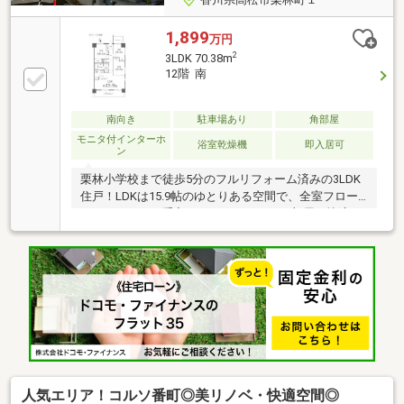
1,899
万円
2
3LDK 70.38m
12階 南
南向き
駐車場あり
角部屋
モニタ付インターホ
浴室乾燥機
即入居可
ン
栗林小学校まで徒歩5分のフルリフォーム済みの3LDK
住戸！LDKは15.9帖のゆとりある空間で、全室フロー
リングのためお手入れがしやすく、どの部屋も快適に
過ごせます。南向きの12階角部屋につき、陽当たり・
通風・眺望は良好！バルコニーからは開放感ある景色
が広がり、日常に心地よい明るさをもたらします。人
気の栗林小まで徒歩５分で、教育環境も安心。周辺に
はスーパーや生活施設が揃い、毎日の買い物も便利な
立地です。新築のような住み心地で、快適な都市生活
を叶える魅力的な一室です。
人気エリア！コルソ番町◎美リノベ・快適空間◎