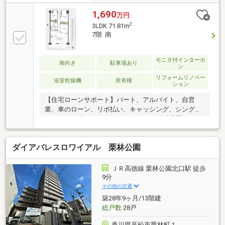
1,690
万円
2
3LDK 71.81m
7階 南
モニタ付インターホ
南向き
駐車場あり
ン
リフォームリノベー
浴室乾燥機
所有権
ション
【住宅ローンサポート】パート、アルバイト、自営
業、車のローン、リボ払い、キャッシング、シングル
マザー、転職したばかり、クレジットの延滞歴がある
など住宅ローン審査が不安、「自分は無理かも…」と
いう方ほどご相談ください！▼審査通過例・年収300
ダイアパレスロワイアル 栗林公園
万＋車ローン／勤続1年→通過・年収260万／シングル
／カード残債→通過・転職4ヶ月／頭金0→通過・自営
業2年目→補足資料＆補足説明で通過・パート3年目/年
ＪＲ高徳線 栗林公園北口駅 徒歩
収180万円→承無理な営業はいたしません。通る方法
9分
を一緒に探します。087-810-3147／【見学予約】から
その他の交通
も受付中
築28年9ヶ月/13階建
総戸数
28戸
香川県高松市栗林町１