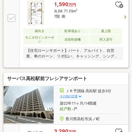
1,590
万円
2
3LDK 71.35m
7階 南
南向き
駐車場あり
最上階
モニタ付インターホ
浴室乾燥機
即入居可
ン
【住宅ローンサポート】パート、アルバイト、自営
業、車のローン、リボ払い、キャッシング、シングル
マザー、転職したばかり、クレジットの延滞歴がある
など住宅ローン審査が不安、「自分は無理かも…」と
いう方ほどご相談ください！▼審査通過例・年収300
サーパス高松駅前フレシアサンポート
万＋車ローン／勤続1年→通過・年収260万／シングル
／カード残債→通過・転職4ヶ月／頭金0→通過・自営
業2年目→補足資料＆補足説明で通過・パート3年目/年
ＪＲ予讃線 高松駅 徒歩3分
収180万円→承無理な営業はいたしません。通る方法
その他の交通
を一緒に探します。087-810-3147／【見学予約】から
築22年11ヶ月/14階建
も受付中
総戸数
-戸
香川県高松市浜ノ町
3,290
万円