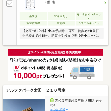
6階 南
モニタ付インターホ
南向き
駐車場あり
ン
浴室乾燥機
所有権
システムキッチン
【充実の好立地】◆JR予讃線 香西 徒歩4分◆弦打
小学校まで歩18分、勝賀中学校まで歩19分◆スーパ
ー、ドラックストア、病院まで徒歩5分圏内本日ご案
内可能です♪
アルファパーク太田 ２１０号室
高松琴平電鉄琴平線 太田駅 徒歩
6分
その他の交通