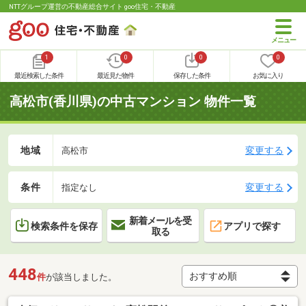
NTTグループ運営の不動産総合サイト goo住宅・不動産
1
0
0
0
最近検索した条件
最近見た物件
保存した条件
お気に入り
高松市(香川県)の中古マンション 物件一覧
地域
変更する
高松市
条件
変更する
指定なし
新着メールを受
検索条件を保存
アプリで探す
取る
448
件
が該当しました。