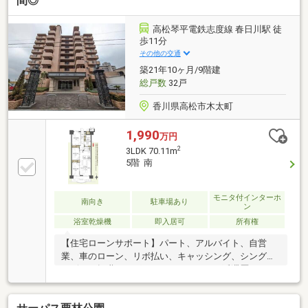
間◎
業2年目→補足資料＆補足説明で通過・パート3年目/年
収180万円→承無理な営業はいたしません。通る方法
高松琴平電鉄志度線 春日川駅 徒
を一緒に探します。087-810-3147／【見学予約】から
歩11分
も受付中
その他の交通
築21年10ヶ月/9階建
総戸数
32戸
香川県高松市木太町
1,990
万円
2
3LDK 70.11m
5階 南
モニタ付インターホ
南向き
駐車場あり
ン
浴室乾燥機
即入居可
所有権
【住宅ローンサポート】パート、アルバイト、自営
業、車のローン、リボ払い、キャッシング、シングル
マザー、転職したばかり、クレジットの延滞歴がある
など住宅ローン審査が不安、「自分は無理かも…」と
いう方ほどご相談ください！▼審査通過例・年収300