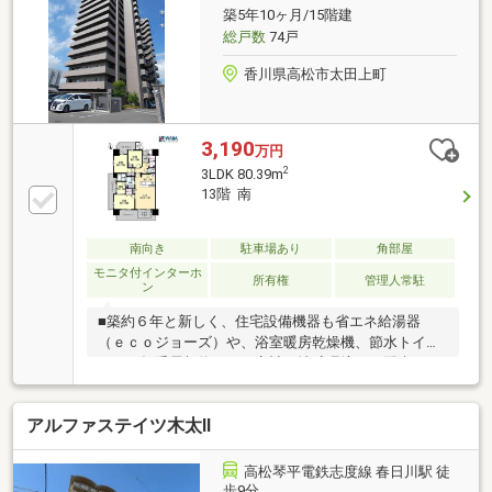
築5年10ヶ月/15階建
総戸数
74戸
香川県高松市太田上町
3,190
万円
2
3LDK 80.39m
13階 南
南向き
駐車場あり
角部屋
モニタ付インターホ
所有権
管理人常駐
ン
■築約６年と新しく、住宅設備機器も省エネ給湯器
（ｅｃｏジョーズ）や、浴室暖房乾燥機、節水トイ
レ、一括受電契約など、家計と地球環境にも配慮した
仕様となっております！■シューズクローゼットさら
には各居室にクローゼットが完備され、豊富な収納力
アルファステイツ木太Ⅱ
を備えた間取り設計です。■リモートワークに最適な
ＤＥＮを採用！■駐車場は敷地内に総戸数を上回る台
数を確保。１１２％分。全区画平面区画で駐車もしや
高松琴平電鉄志度線 春日川駅 徒
すく乗り降りがラクなドアトゥードアーの快適住ま
歩9分