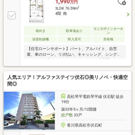
1,990
万円
2
3LDK 76.59m
4階 南
モニタ付インターホ
南向き
駐車場あり
ン
浴室乾燥機
即入居可
所有権
【住宅ローンサポート】パート、アルバイト、自営
業、車のローン、リボ払い、キャッシング、シングル
マザー、転職したばかり、クレジットの延滞歴がある
など住宅ローン審査が不安、「自分は無理かも…」と
いう方ほどご相談ください！▼審査通過例・年収300
人気エリア！アルファステイツ伏石◎美リノベ・快適空
万＋車ローン／勤続1年→通過・年収260万／シングル
／カード残債→通過・転職4ヶ月／頭金0→通過・自営
間◎
業2年目→補足資料＆補足説明で通過・パート3年目/年
収180万円→承無理な営業はいたしません。通る方法
高松琴平電鉄琴平線 伏石駅 徒歩
を一緒に探します。087-810-3147／【見学予約】から
19分
も受付中
築32年5ヶ月/12階建
総戸数
33戸
香川県高松市伏石町