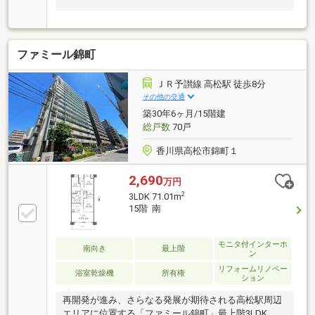
ファミール錦町
ＪＲ予讃線 高松駅 徒歩8分
その他の交通
築30年6ヶ月/15階建
総戸数
70戸
香川県高松市錦町１
2,690
万円
2
3LDK 71.01m
15階 南
モニタ付インターホ
南向き
最上階
ン
リフォームリノベー
浴室乾燥機
所有権
ション
再開発が進み、さらなる発展が期待される高松駅周辺
エリアに位置する「ファミール錦町」最上階3LDK。高