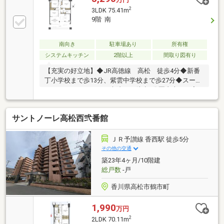
2
3LDK 75.41m
9階 南
南向き
駐車場あり
所有権
システムキッチン
2階以上
間取り図有り
【充実の好立地】◆JR高徳線 高松 徒歩4分◆新番
丁小学校まで歩13分、紫雲中学校まで歩27分◆スーパ
ー、ドラックストア、病院まで徒歩5分圏内本日ご案
内可能です♪
サントノーレ高松西弐番館
ＪＲ予讃線 香西駅 徒歩5分
その他の交通
築23年4ヶ月/10階建
総戸数
-戸
香川県高松市鶴市町
1,990
万円
2
2LDK 70.11m