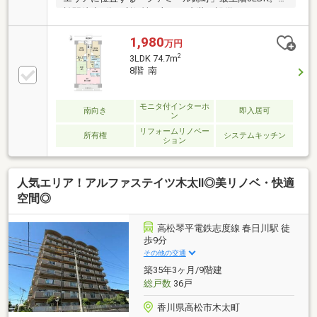
松駅徒歩8分の利便性に加え、内装・設備をフルリフ
ォームし、快適で美しい住空間へと生まれ変わりま
す。南向きで陽当たりが良く、最上階ならではの開放
1,980
万円
感も魅力です。徒歩圏内にはマルナカ広場店や高松三
2
3LDK 74.7m
越があり、毎日のお買い物にも便利。さらに近隣には
8階 南
月極駐車場を2台確保済みで、お車を複数台所有され
るご家族にもおすすめ。利便性・快適性・将来性を兼
ね備えた、永く安心して暮らせる住まいです。リフォ
モニタ付インターホ
南向き
即入居可
ン
ーム工事は8月完了予定です。ご見学予約を承ってい
リフォームリノベー
ますのでぜひお問合せください。
所有権
システムキッチン
ション
人気エリア！アルファステイツ木太Ⅱ◎美リノベ・快適
空間◎
高松琴平電鉄志度線 春日川駅 徒
歩9分
その他の交通
築35年3ヶ月/9階建
総戸数
36戸
香川県高松市木太町