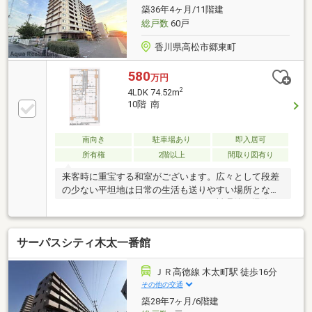
せださいませ！
築36年4ヶ月/11階建
総戸数
60戸
香川県高松市郷東町
580
万円
2
4LDK 74.52m
10階 南
南向き
駐車場あり
即入居可
所有権
2階以上
間取り図有り
来客時に重宝する和室がございます。広々として段差
の少ない平坦地は日常の生活も送りやすい場所となっ
ております。IHを使ったキッチンで、料理後の掃除も
簡単です。利便性に優れ、家族で暮らすにもピッタリ
な4LDKです。駐車スペースの月額請求額は、3000円
サーパスシティ木太一番館
です。駅まで徒歩14分の場所に立地しています。地上
11階建てなので、開放感もあります。
ＪＲ高徳線 木太町駅 徒歩16分
その他の交通
築28年7ヶ月/6階建