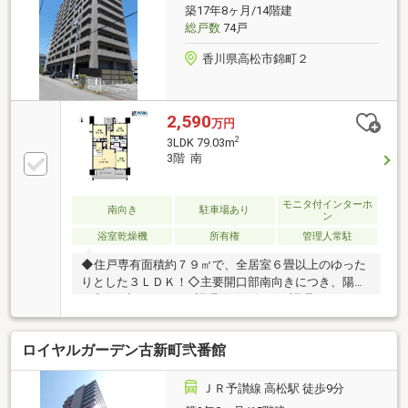
築17年8ヶ月/14階建
総戸数
74戸
香川県高松市錦町２
2,590
万円
2
3LDK 79.03m
3階 南
モニタ付インターホ
南向き
駐車場あり
ン
浴室乾燥機
所有権
管理人常駐
◆住戸専有面積約７９㎡で、全居室６畳以上のゆった
りとした３ＬＤＫ！◇主要開口部南向きにつき、陽当
り良好♪◆キッチンは調理同線が短く、調理スペース
も広いＬ字型キッチンを採用！◇充実したオプション
内容！（北東・北西洋室のクローゼット折れ戸・枠を
ロイヤルガーデン古新町弐番館
白色に変更、リビング・ダイニングと南洋室との壁を
撤去し、4枚引き戸に変更で可変性の高い仕様にして
おります。）◆全居室フローリングにつき、毎日のお
ＪＲ予讃線 高松駅 徒歩9分
手入れもラク♪◇ウォークインクローク、全居室収納