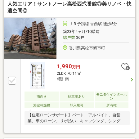
人気エリア！サントノーレ高松西弐番館◎美リノベ・快
万＋車ローン／勤続1年→通過・年収260万／シングル
／カード残債→通過・転職4ヶ月／頭金0→通過・自営
適空間◎
業2年目→補足資料＆補足説明で通過・パート3年目/年
収180万円→承無理な営業はいたしません。通る方法
ＪＲ予讃線 香西駅 徒歩5分
を一緒に探します。087-810-3147／【見学予約】から
築23年4ヶ月/10階建
も受付中
総戸数
36戸
香川県高松市鶴市町
1,990
万円
2
2LDK 70.11m
6階 南
モニタ付インターホ
南向き
駐車場あり
ン
浴室乾燥機
即入居可
所有権
【住宅ローンサポート】パート、アルバイト、自営
業、車のローン、リボ払い、キャッシング、シングル
マザー、転職したばかり、クレジットの延滞歴がある
など住宅ローン審査が不安、「自分は無理かも…」と
いう方ほどご相談ください！▼審査通過例・年収300