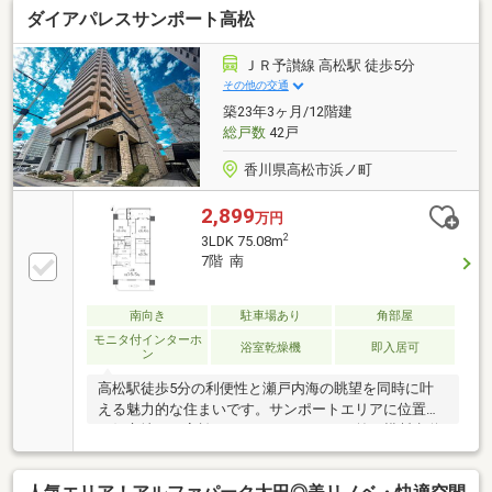
ダイアパレスサンポート高松
万＋車ローン／勤続1年→通過・年収260万／シングル
／カード残債→通過・転職4ヶ月／頭金0→通過・自営
業2年目→補足資料＆補足説明で通過・パート3年目/年
ＪＲ予讃線 高松駅 徒歩5分
収180万円→承無理な営業はいたしません。通る方法
その他の交通
を一緒に探します。087-810-3147／【見学予約】から
築23年3ヶ月/12階建
も受付中
総戸数
42戸
香川県高松市浜ノ町
2,899
万円
2
3LDK 75.08m
7階 南
南向き
駐車場あり
角部屋
モニタ付インターホ
浴室乾燥機
即入居可
ン
高松駅徒歩5分の利便性と瀬戸内海の眺望を同時に叶
える魅力的な住まいです。サンポートエリアに位置す
る好立地で、高松アリーナはマンション前の横断歩道
を渡ると目の前！通勤・買い物もスムーズに完結する
素敵なマンションです。高層階ならではの開放感あふ