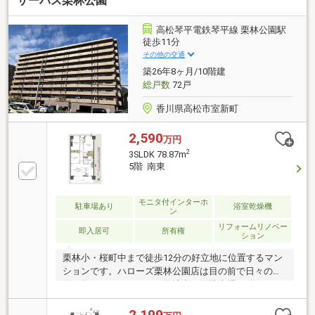
サーパス栗林公園
万＋車ローン／勤続1年→通過・年収260万／シングル
／カード残債→通過・転職4ヶ月／頭金0→通過・自営
業2年目→補足資料＆補足説明で通過・パート3年目/年
高松琴平電鉄琴平線 栗林公園駅
収180万円→承無理な営業はいたしません。通る方法
徒歩11分
を一緒に探します。087-810-3147／【見学予約】から
その他の交通
も受付中
築26年8ヶ月/10階建
総戸数
72戸
香川県高松市室新町
2,590
万円
2
3SLDK 78.87m
5階 南東
モニタ付インターホ
駐車場あり
浴室乾燥機
ン
リフォームリノベー
即入居可
所有権
ション
栗林小・桜町中まで徒歩12分の好立地に位置するマン
ションです。ハローズ栗林公園店は目の前で日々のお
買い物もラクチンです。敷地内平面駐車場も確保して
います。南東向きの明るい日差しが心地よい住まいで
す。LDKは家族が自然と集まれる開放的な空間で、朝
2,199