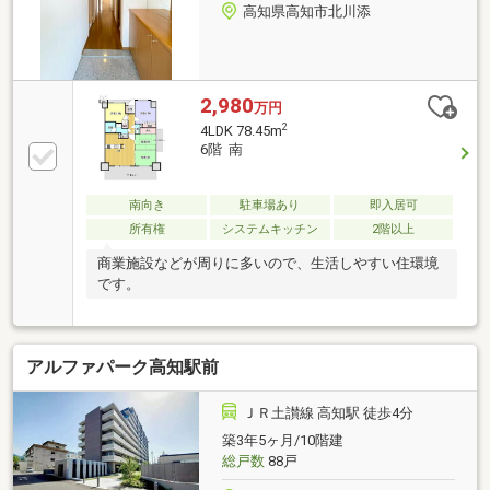
ン)ぜひご内覧ください！
高知県高知市北川添
2,980
万円
2
4LDK 78.45m
6階 南
南向き
駐車場あり
即入居可
所有権
システムキッチン
2階以上
商業施設などが周りに多いので、生活しやすい住環境
です。
アルファパーク高知駅前
ＪＲ土讃線 高知駅 徒歩4分
築3年5ヶ月/10階建
総戸数
88戸