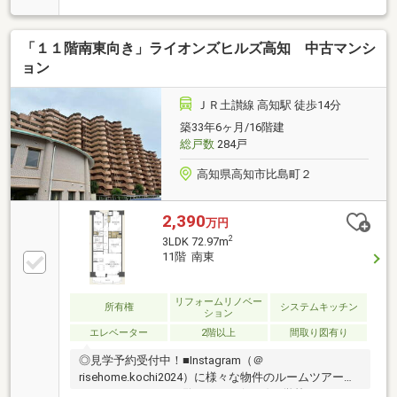
など住宅ローン審査が不安、「自分は無理かも…」と
いう方ほどご相談ください！▼審査通過例・年収300
「１１階南東向き」ライオンズヒルズ高知 中古マンシ
万＋車ローン／勤続1年→通過・年収260万／シングル
／カード残債→通過・転職4ヶ月／頭金0→通過・自営
ョン
業2年目→補足資料＆補足説明で通過・パート3年目/年
収180万円→承無理な営業はいたしません。通る方法
ＪＲ土讃線 高知駅 徒歩14分
を一緒に探します。087-810-3147／【見学予約】から
築33年6ヶ月/16階建
も受付中
総戸数
284戸
高知県高知市比島町２
2,390
万円
2
3LDK 72.97m
11階 南東
リフォームリノベー
所有権
システムキッチン
ション
エレベーター
2階以上
間取り図有り
◎見学予約受付中！■Instagram（＠
risehome.kochi2024）に様々な物件のルームツアー動
画あります！ぜひご覧ください(*^-^*)・学校・スーパ