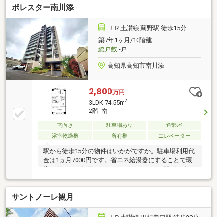
ポレスター南川添
りバス停まで徒歩約５分。高知ICからも近くアクセス
も良いです♪場所は一宮中学校から南西に100m、15階
建てマンションの4階部分となります。気になること
ＪＲ土讃線 薊野駅 徒歩15分
などございましたら、お気軽に高知ライフ不動産まで
築7年1ヶ月/10階建
お問い合わせください(^^)
総戸数
-戸
高知県高知市南川添
2,800
万円
2
3LDK 74.55m
2階 南
南向き
駐車場あり
角部屋
浴室乾燥機
所有権
エレベーター
駅から徒歩15分の物件はいかがですか。駐車場利用代
金は1ヵ月7000円です。省エネ給湯器にすることで環
境保全にも一役買うことができます。24時間ゴミ出し
可能であれば、指定日以外でゴミを出せないストレス
から解放されます。幅広い方にお勧めしたい高ニーズ
サントノーレ観月
な3LDKの物件です。リモート会議のようにすぐに応対
できないときでも、宅配ボックスに荷物が届くので大
変便利です。オートロック付きなので、安心して暮ら