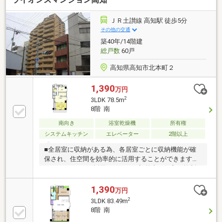
ＪＲ土讃線 高知駅 徒歩5分
その他の交通
築40年/14階建
総戸数
60戸
高知県高知市北本町２
1,390
万円
2
3LDK 78.5m
8階 南
南向き
浴室乾燥機
所有権
システムキッチン
エレベーター
2階以上
■全居室に収納がある為、各居室ごとに収納機能が確
保され、住空間を効率的に活用することができます。
■オートロックを採用しており、部外者の侵入を抑制
し、安心感のある住環境を確保します。■南向きバル
コニーにつき、日当たりが良く、明るい住空間を確保
1,390
万円
できます。■駐車場は近隣(距離：120ｍ)に現在売主様
2
3LDK 83.49m
が借りています。引継ぎ可能です。■2017年3月リノベ
8階 南
ーション済み。【リノベーション内容】4DKを3LDKに