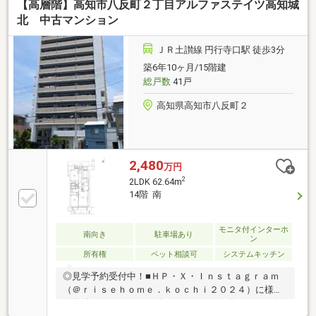
【高層階】高知市八反町２丁目アルファステイツ高知城
北 中古マンション
ＪＲ土讃線 円行寺口駅 徒歩3分
築6年10ヶ月/15階建
総戸数
41戸
高知県高知市八反町２
2,480
万円
2
2LDK 62.64m
14階 南
モニタ付インターホ
南向き
駐車場あり
ン
所有権
ペット相談可
システムキッチン
◎見学予約受付中！■ＨＰ・Ｘ・Ｉｎｓｔａｇｒａｍ
（＠ｒｉｓｅｈｏｍｅ．ｋｏｃｈｉ２０２４）に様々
な物件のルームツアー動画あり！ぜひご覧ください(*^-