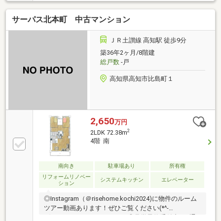
^*)・角部屋・3面バルコニーで陽当たり・通風良
好！・北環状線沿いの商業施設が身近で毎日の買い物
サーパス北本町 中古マンション
も便利です・15.1帖LDK＋和室で開放的なリビング空
間・キッチンから洗面室へスムーズに行き来できる回
遊動線・独立性の高い3部屋でリモートワークや子供
ＪＲ土讃線 高知駅 徒歩9分
部屋にも最適！【周辺環境】・高知市立一宮小学校
築36年2ヶ月/8階建
徒歩19分（1441ｍ）・高知市立一宮中学校 徒歩4分
総戸数
-戸
（255ｍ）
高知県高知市比島町１
2,650
万円
2
2LDK 72.38m
4階 南
南向き
駐車場あり
所有権
リフォームリノベー
システムキッチン
エレベーター
ション
◎Instagram（＠risehome.kochi2024)に物件のルーム
ツアー動画あります！ぜひご覧ください(*^-
^*)Youtube、Xにもあります♪◎見学予約受付中！■通