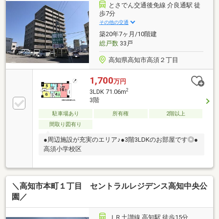
とさでん交通後免線 介良通駅 徒
歩7分
その他の交通
築20年7ヶ月/10階建
総戸数
33戸
高知県高知市高須２丁目
1,700
万円
2
3LDK 71.06m
3階
駐車場あり
所有権
2階以上
間取り図有り
●周辺施設が充実のエリア♪●3階3LDKのお部屋です◎●
高須小学校区
＼高知市本町１丁目 セントラルレジデンス高知中央公
園／
ＪＲ土讃線 高知駅 徒歩15分