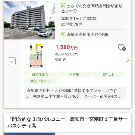
とさでん交通伊野線 朝倉駅前駅
徒歩25分
築30年1ヶ月/10階建
総戸数
78戸
高知県高知市大谷公園町
1,580
万円
2
4LDK 92.88m
9階 西
駐車場あり
所有権
2階以上
間取り図有り
高知市の郊外・大谷公園に隣接するマンションです
♪ 朝倉第二小学校へ徒歩16分、スーパー徒歩6分の立
地♪ 10階建の9階と高層階のお部屋で眺望も良好♪
セカンドハウスとして利用されているため使用感少な
くきれいな室内となっています♪ 部屋数の多い4LDK
「開放的な３面バルコニー」高知市一宮南町１丁目サー
の間取り♪ 大谷公園へ徒歩2分ですので、小さなお子
さまの遊び場や日々のジョギングなどにも便利な立地
パスシティ高
です♪