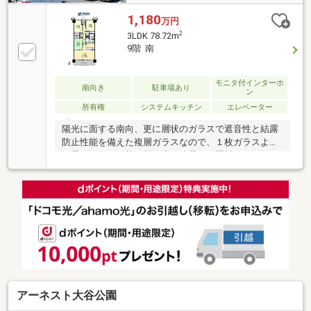
1,180
万円
2
3LDK 78.72m
9階 南
モニタ付インターホ
南向き
駐車場あり
ン
所有権
システムキッチン
エレベーター
陽光に面する南向、更に層状のガラスで遮音性と結露
防止性能を備えた複層ガラスなので、１枚ガラスより
結露しにくく、熱を閉じ込め節電にも貢献します。ま
たゆったりめの延床面積７８．７２㎡の居室空間で、
その上配達状況を気にせず外出できる宅配ＢＯＸ付だ
から、手軽に配達商品をオーダーできます。ちなみに
不審者や火災などの異変を常時監視する２４時間セキ
ュリティー採用です。家族が帰宅を焦がれる３ＬＤ
Ｋ。
アーネスト大谷公園