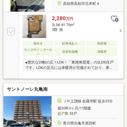
高知県高知市北本町４
2,280
万円
2
2LDK 81.75m
5階 南
南向き
駐車場あり
角部屋
モニタ付インターホ
浴室乾燥機
床暖房
ン
●贅沢な20帖の広々LDK！「東南角部屋」の2LDK住戸
です。LDKの足元には床暖房が完備されており、寒い
冬でも暖かく過ごせます。南と東の2面バルコニーは
全室に光が差し込み、日当たり良好です。●江陽小学
校や城東中学校まで徒歩2～4分という好立地。安心し
サントノーレ丸亀南
て通学することができます。●スーパーやドラックス
トア、コンビニなど徒歩圏内に充実しており、毎日の
お買い物も便利です。●ペット相談可能マンションで
ＪＲ土讃線 金蔵寺駅 徒歩23分
す（飼育細則有）
築20年3ヶ月/11階建
総戸数
53戸
香川県丸亀市原田町