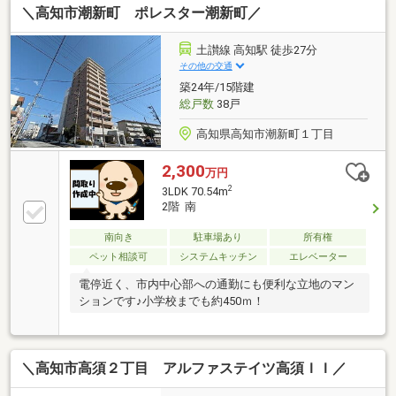
＼高知市潮新町 ポレスター潮新町／
土讃線 高知駅 徒歩27分
その他の交通
築24年/15階建
総戸数
38戸
高知県高知市潮新町１丁目
2,300
万円
2
3LDK 70.54m
2階 南
南向き
駐車場あり
所有権
ペット相談可
システムキッチン
エレベーター
電停近く、市内中心部への通勤にも便利な立地のマン
ションです♪小学校までも約450ｍ！
＼高知市高須２丁目 アルファステイツ高須ＩＩ／