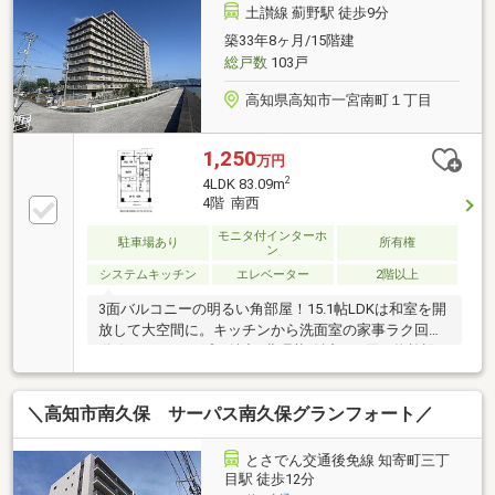
土讃線 薊野駅 徒歩9分
築33年8ヶ月/15階建
総戸数
103戸
高知県高知市一宮南町１丁目
1,250
万円
2
4LDK 83.09m
4階 南西
モニタ付インターホ
駐車場あり
所有権
ン
システムキッチン
エレベーター
2階以上
3面バルコニーの明るい角部屋！15.1帖LDKは和室を開
放して大空間に。キッチンから洗面室の家事ラク回遊
動線やアルコープも魅力♪北環状線近くで買い物施設
が充実した暮らしやすい好立地です(*^^*)
＼高知市南久保 サーパス南久保グランフォート／
とさでん交通後免線 知寄町三丁
目駅 徒歩12分