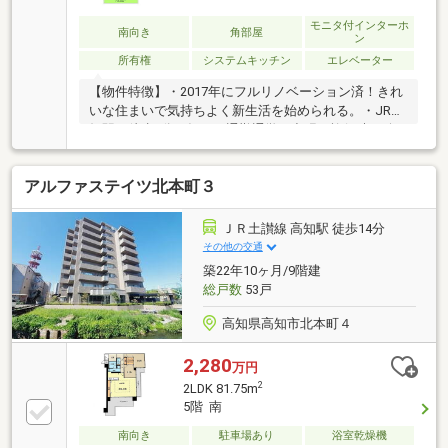
変更 キッチン、浴室、トイレ、洗面台、収納部分、
建具、床、壁 全体リノベーション済
モニタ付インターホ
南向き
角部屋
ン
所有権
システムキッチン
エレベーター
【物件特徴】・2017年にフルリノベーション済！きれ
いな住まいで気持ちよく新生活を始められる。・JR高
知駅へ徒歩5分！毎日の通勤通学や出張・旅行時の移
動がスムーズで時短につながる。・広々LDK15畳以上
は南向きで陽当り良好。対面式キッチンなので料理中
アルファステイツ北本町３
も家族の様子が見守れる。・角住戸で2面以上バルコ
ニー！83m?超のゆったり空間で、気持ちよく毎日を過
ごせる。【周辺環境】・ケーズデンキ（徒歩4分）や
ＪＲ土讃線 高知駅 徒歩14分
SunShineクレア店（徒歩5分）など、生活必需品から
その他の交通
家電まで徒歩圏内で全て揃うから、仕事帰りも安
築22年10ヶ月/9階建
心。・高知市立江陽小学校（徒歩9分）が近く、子ど
総戸数
53戸
もの通学も安心できる距離。
高知県高知市北本町４
2,280
万円
2
2LDK 81.75m
5階 南
南向き
駐車場あり
浴室乾燥機