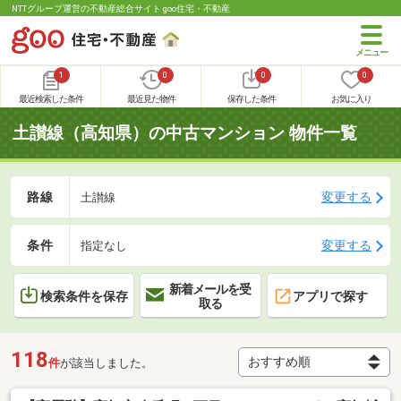
NTTグループ運営の不動産総合サイト goo住宅・不動産
1
0
0
0
最近検索した条件
最近見た物件
保存した条件
お気に入り
土讃線（高知県）の中古マンション 物件一覧
路線
変更する
土讃線
条件
変更する
指定なし
新着メールを受
検索条件を保存
アプリで探す
取る
118
件
が該当しました。