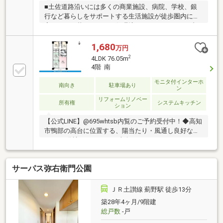
ため、市内外へのアクセス良好！休日のおでかけにも
■土佐道路沿いには多くの商業施設、病院、学校、銀
最適です
行など暮らしをサポートする生活施設が徒歩圏内に充
実している暮らしやすい住環境です。■リフォーム内
容：間取り変更・洗面所・トイレ・キッチン・全室・
床・クロス・玄関 ■鏡川緑地公園が近くにあり、ウオ
1,680
万円
ーキングで体を動かしたり、ご家族で散歩をするのに
2
4LDK 76.05m
最適です。 ■「鴨田小学校」まで徒歩8分「西部中学
4階 南
校」まで徒歩6分。また、鏡川保育園や杉の子第2幼稚
園が500ｍ圏内にあり、通園・通学ともに安心の子育
モニタ付インターホ
南向き
駐車場あり
ン
て環境です。お子様の成長を身近で見守れる環境が整
リフォームリノベー
っております。■リビングの一部写真はAIで家具を削除
所有権
システムキッチン
ション
したイメージ画像です。
【公式LINE】@695whtsb内覧のご予約受付中！◆高知
市鴨部の高台に位置する、陽当たり・風通し良好な
4LDKの分譲マンション 南向きのワイドバルコニーか
らは緑が見え、日々の疲れを癒してくれそうです。陽
当たりの良さも魅力です。◆小・中学校まで徒歩10分
サーパス弥右衛門公園
圏内！ 安心の教育環境と利便性 お子様の通学が近
く、保護者の方も安心の立地。スーパーやコンビニも
近く、毎日の生活が非常にスムーズです。◆バス停徒
ＪＲ土讃線 薊野駅 徒歩13分
歩3分で利便性も良く、快適な家族時間を過ごせる住
築28年4ヶ月/9階建
環境です。◆2015年1月頃室内リフォーム済み(キッチ
総戸数
-戸
ン・洗面台・トイレ交換、全室照明、TVモニターホ