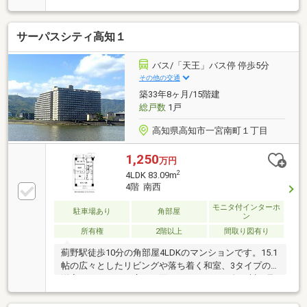
ー・コンビニが徒歩圏に揃う好立地！・水回り全交換
＆配管更新のフルリノベーション物件・家事効率を上
サーパスシティ高知１
げる設備と充実の収納力が魅力・南東向きの陽当た
り・風通り良好な明るい住まい・家族が自然と集まる
16.4帖の広々LDK♪【周辺環境】・高知市江陽小学校
バス/「天王」バス停 停歩5分
徒歩8分（632m）・高知市城東中学校 徒歩8分（614
その他の交通
ｍ）
築33年8ヶ月/15階建
総戸数
1戸
高知県高知市一宮南町１丁目
1,250
万円
2
4LDK 83.09m
4階 南西
モニタ付インターホ
駐車場あり
角部屋
ン
所有権
2階以上
間取り図有り
薊野駅徒歩10分の角部屋4LDKのマンションです。15.1
帖の広々としたリビングや落ち着く和室、3タイプの
洋室があります。広い３面バルコニーから久万川を見
下ろせ、日当たり風通しも良いです♪周辺にはスーパ
ーやドラッグストアが充実し、生活に便利です。最寄