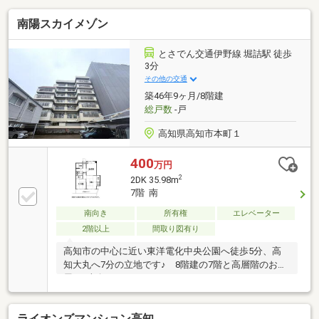
南陽スカイメゾン
とさでん交通伊野線 堀詰駅 徒歩
3分
その他の交通
築46年9ヶ月/8階建
総戸数
-戸
高知県高知市本町１
400
万円
2
2DK 35.98m
7階 南
南向き
所有権
エレベーター
2階以上
間取り図有り
高知市の中心に近い東洋電化中央公園へ徒歩5分、高
知大丸へ7分の立地です♪ 8階建の7階と高層階のお部
屋♪ 南向きバルコニーのある2DKです♪
ライオンズマンション高知