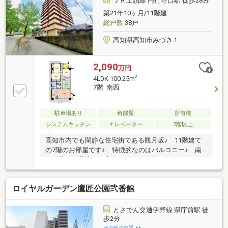
ＪＲ土讃線 円行寺口駅 徒歩28分
すことができます。
築21年10ヶ月/11階建
総戸数
38戸
高知県高知市みづき１
2,090
万円
2
4LDK 100.25m
7階 南西
駐車場あり
角部屋
所有権
システムキッチン
エレベーター
2階以上
高知市内でも閑静な住宅街である観月坂♪ 11階建て
の7階のお部屋です♪ 特徴的なのはバルコニー♪ 南
西・北西・北東の三方向につながる約30㎡の三面バル
コニーで、日当たり・風通し共に良好♪ 角住戸です
ので、通路側も人の往来が気になりにくいです♪
ロイヤルガーデン鷹匠公園弐番館
4LDKの間取りは、3つの居室がすべて6帖とゆったりと
お過ごしいただけます♪
とさでん交通伊野線 県庁前駅 徒
歩2分
その他の交通