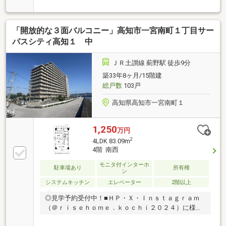
な物件のルームツアー動画あり！ぜひご覧ください(*^-
^*)・スーパー・コンビニ・病院も徒歩10分圏内に揃う
好立地・2017年フルリノベーションにより、使い勝手
「開放的な３面バルコニー」高知市一宮南町１丁目サー
の良い3LDKに♪・各居室に収納を備え、お部屋もスッ
キリ片付きます・浴室暖房乾燥機やシャワー付洗面台
パスシティ高知１ 中
など充実の設備・ふすまを開ければLDKと一体化した
広大なスペースに。お昼寝や趣味の時間などライフス
ＪＲ土讃線 薊野駅 徒歩9分
タイルに合わせた間取りに【周辺環境】・高知市江陽
築33年8ヶ月/15階建
小学校 徒歩9分（715ｍ）・高知市立城東中学校 徒
総戸数
103戸
歩14分（1118ｍ）
高知県高知市一宮南町１
1,250
万円
2
4LDK 83.09m
4階 南西
モニタ付インターホ
駐車場あり
所有権
ン
システムキッチン
エレベーター
2階以上
◎見学予約受付中！■ＨＰ・Ｘ・Ｉｎｓｔａｇｒａｍ
（＠ｒｉｓｅｈｏｍｅ．ｋｏｃｈｉ２０２４）に様々
な物件のルームツアー動画あり！ぜひご覧ください(*^-