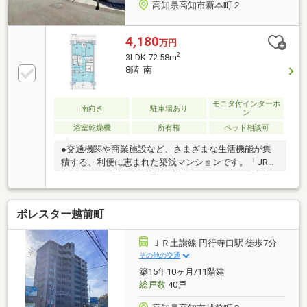
高知県高知市新本町２
4,180
万円
2
3LDK 72.58m
8階 南
モニタ付インターホ
南向き
駐車場あり
ン
浴室乾燥機
所有権
ペット相談可
●交通機関や商業施設など、さまざまな生活機能が集
積する、利便に恵まれた築浅マンションです。「JR高
知駅」から徒歩4分。通勤や通学はもちろん、県内外
へのアクセスにも便利な立地です。エースワン直結・
周辺にはホームセンターやドラックストアなど、日々
ポレスター越前町
の買い物にも困りません。●新築時の有償オプション
が多数施された、ワンランク上の上質な設備仕様が魅
力。特に水回りは、日々の家事やお手入れが劇的にラ
ＪＲ土讃線 円行寺口駅 徒歩7分
クになるこだわりのハイグレード仕様にカスタマイズ
その他の交通
されています。●平面駐車場170%完備。本物件は、平
築15年10ヶ月/11階建
面駐車場1台引継ぎ可能（月額4000円～）となってま
総戸数
40戸
す。来客時にも安心のコインパーキングも併設されて
います。