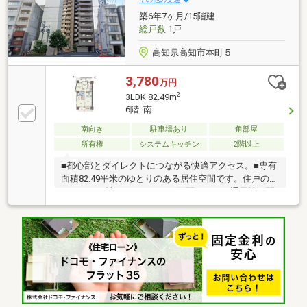
築6年7ヶ月/15階建
総戸数
1戸
高知県高知市本町５
3,780
万円
2
3LDK 82.49m
6階 南
南向き
駐車場あり
角部屋
所有権
システムキッチン
2階以上
■都心部とダイレクトにつながる快適アクセス。■専有
面積82.49平米のゆとりのある居住空間です。住戸のプ
ライバシー性はもちろん、三面開口による通風性と開
放感も向上させています。高知の夏の夜空を飾る「高
知市納涼花火大会」を一望できます。■ペット相談可
能です。詳細はお問い合わせ下さい