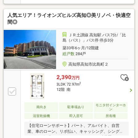
気性が良く、湿気がこもりやすい時期のカビ対策にな
るウォークスルークローゼット完備■空間を広く確保
人気エリア！ライオンズヒルズ高知◎美リノベ・快適空
したキッチンは、機能が充実し作業効率がアップ！■
陽当たり・風通り抜群な南向きバルコニーで毎日のお
間◎
洗濯が快適■ダイニングテーブルセット、ソファー、
デザイン照明＆エアコン2台完備♪【周辺環境】・高知
ＪＲ土讃線 高知駅 バス7分/「比
市立江陽小学校 徒歩5分（351ｍ）・高知市立城東中
島（バス）」バス停 停歩3分
学校 徒歩9分（679ｍ）
築33年6ヶ月/12階建
総戸数
284戸
高知県高知市比島町２
2,390
万円
2
3LDK 72.97m
12階 南
モニタ付インターホ
南向き
駐車場あり
ン
浴室乾燥機
即入居可
所有権
【住宅ローンサポート】パート、アルバイト、自営
業、車のローン、リボ払い、キャッシング、シングル
マザー、転職したばかり、クレジットの延滞歴がある