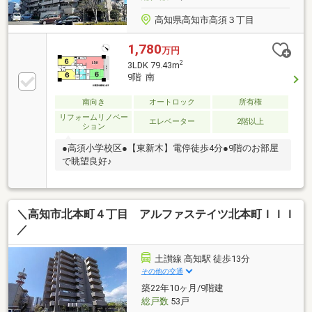
高知県高知市高須３丁目
1,780
万円
2
3LDK 79.43m
9階 南
南向き
オートロック
所有権
リフォームリノベー
エレベーター
2階以上
ション
●高須小学校区●【東新木】電停徒歩4分●9階のお部屋
で眺望良好♪
＼高知市北本町４丁目 アルファステイツ北本町ＩＩＩ
／
土讃線 高知駅 徒歩13分
その他の交通
築22年10ヶ月/9階建
総戸数
53戸