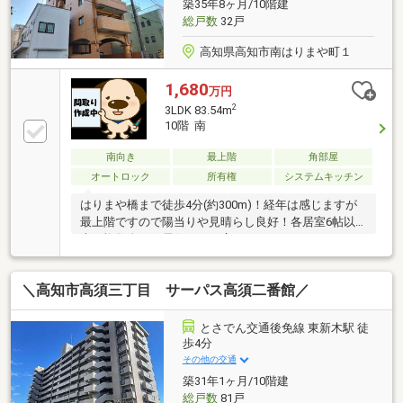
築35年8ヶ月/10階建
総戸数
32戸
高知県高知市南はりまや町１
1,680
万円
2
3LDK 83.54m
10階 南
南向き
最上階
角部屋
オートロック
所有権
システムキッチン
はりまや橋まで徒歩4分(約300m)！経年は感じますが
最上階ですので陽当りや見晴らし良好！各居室6帖以
上と複数人でも居住できる広さがあり、セカンドハウ
ス用途にもオススメ♪
＼高知市高須三丁目 サーパス高須二番館／
とさでん交通後免線 東新木駅 徒
歩4分
その他の交通
築31年1ヶ月/10階建
総戸数
81戸