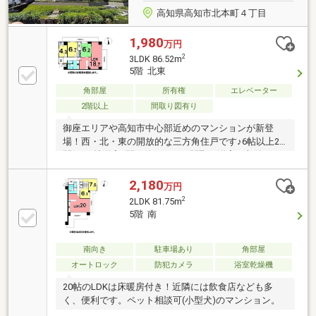
高知県高知市北本町４丁目
1,980
万円
2
3LDK 86.52m
5階 北東
角部屋
所有権
エレベーター
2階以上
間取り図有り
御座エリアや高知市中心部近めのマンションが新登
場！西・北・東の開放的な三方角住戸です♪6帖以上2
間、4.3帖洋室1間の使いやすい間取！洋室は収納やワ
ーキングスペースなど活用の幅が広がりますね！
2,180
万円
2
2LDK 81.75m
5階 南
南向き
駐車場あり
角部屋
オートロック
防犯カメラ
浴室乾燥機
20帖のLDKは床暖房付き！近隣には飲食店なども多
く、便利です。ペット相談可(小型犬)のマンション。