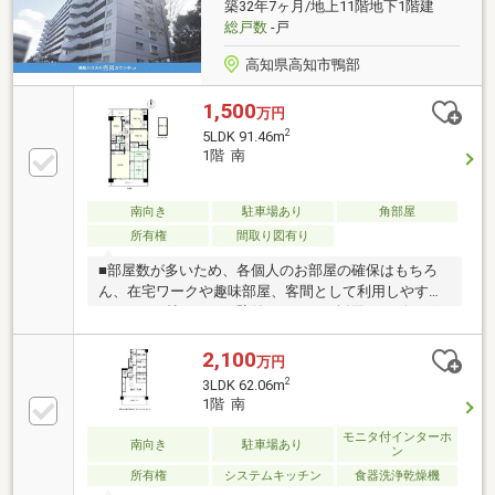
築32年7ヶ月/地上11階地下1階建
総戸数
-戸
高知県高知市鴨部
1,500
万円
2
5LDK 91.46m
1階 南
南向き
駐車場あり
角部屋
所有権
間取り図有り
■部屋数が多いため、各個人のお部屋の確保はもちろ
ん、在宅ワークや趣味部屋、客間として利用しやすい
です。■12帖のLDKは壁付キッチンを採用！リビング
が少し広めに感じられます。お料理に集中でき、油跳
ねなどの掃除もしやすそうですね♪■3.3帖の地下室付
2,100
万円
き！一年中温度が安定してるため、備蓄品の保管に最
2
3LDK 62.06m
適です■小中学校まで徒歩6～8分、鏡川保育園まで徒
1階 南
歩3分！毎日の通園通学がしやすい距離です。■能茶山
公園近く！遊具があり、小さなお子様の遊び場として
モニタ付インターホ
南向き
駐車場あり
ン
利用できます。■LDKに隣接した和室は、扉を開けると
所有権
システムキッチン
食器洗浄乾燥機
リビングと一体的に使用できます。■土佐道路沿いの