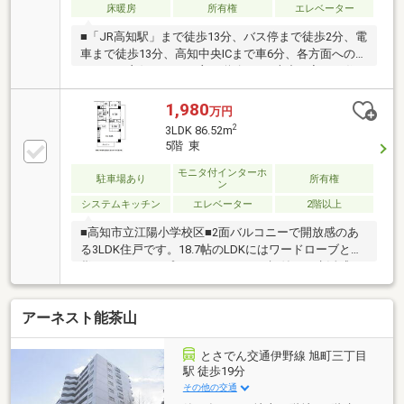
床暖房
所有権
エレベーター
■「JR高知駅」まで徒歩13分、バス停まで徒歩2分、電
車まで徒歩13分、高知中央ICまで車6分、各方面へのア
クセスも良好！また、主要道路から1本中に入った住
宅街に位置しており、住宅環境にも適しています。■
現在、平面駐車場(10000円)と機械式駐車場(4000円)の
1,980
万円
2区画引継ぎ可能です。 ■周辺にはコンビニやスーパ
2
3LDK 86.52m
ー、飲食店等が点在しており日々の生活に便利な立地
5階 東
です。 ■「江陽小学校」まで徒歩3分、「城東中学校」
まで徒歩3分の近さでお子様を安心して送り出せま
モニタ付インターホ
駐車場あり
所有権
ン
す。■ペット相談可能です。詳細はお問い合わせ下さ
システムキッチン
エレベーター
2階以上
い！
■高知市立江陽小学校区■2面バルコニーで開放感のあ
る3LDK住戸です。18.7帖のLDKにはワードローブと雑
貨などもディスプレイできるガラス棚付き！生活感を
隠しお部屋をすっきり保てます。
アーネスト能茶山
とさでん交通伊野線 旭町三丁目
駅 徒歩19分
その他の交通