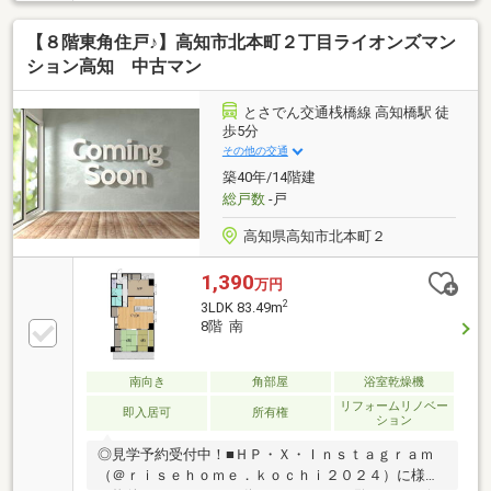
^*)・圧倒的な眺望と開放感が手に入る14階。陽当り・
通風も良好です・周辺にはコンビニやダイソーも揃
【８階東角住戸♪】高知市北本町２丁目ライオンズマン
い、仕事帰りのお買い物もスムーズです◎・不在時に
便利な宅配ボックス完備・駐輪場やバイク置き場もあ
ション高知 中古マン
り、高知市内へのアクセスも良好な利便性の良い住ま
い・オートロックやエレベーター完備でセキュリティ
とさでん交通桟橋線 高知橋駅 徒
面も安心です【周辺環境】・高知市立小高坂小学校
歩5分
徒歩8分（582ｍ）・高知市立城北中学校 徒歩5分
その他の交通
（373ｍ）
築40年/14階建
総戸数
-戸
高知県高知市北本町２
1,390
万円
2
3LDK 83.49m
8階 南
南向き
角部屋
浴室乾燥機
リフォームリノベー
即入居可
所有権
ション
◎見学予約受付中！■ＨＰ・Ｘ・Ｉｎｓｔａｇｒａｍ
（＠ｒｉｓｅｈｏｍｅ．ｋｏｃｈｉ２０２４）に様々