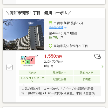
＼高知市鴨部１丁目 鏡川コーポＡ／
土讃線 旭駅 徒歩17分
その他の交通
築49年3ヶ月/11階建
総戸数
-戸
高知県高知市鴨部１丁目
1,550
万円
2
2LDK 70.76m
8階 南
南向き
駐車場あり
防犯カメラ
モニタ付インターホ
浴室乾燥機
所有権
ン
人気の高い鏡川コーポからリノベ中のお部屋が新登
場！和洋2部屋＋LDKへの間取り変更、水回り全交換で
生まれ変わったお部屋で新生活を始めませんか♪小中
学校、スーパーやコンビニ等近く便利な立地です！