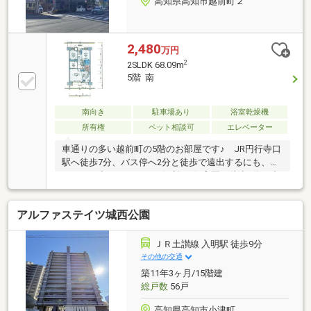
高知県高知市越前町２
2,480
万円
2
2SLDK 68.09m
5階 南
南向き
駐車場あり
浴室乾燥機
所有権
ペット相談可
エレベーター
車通りの多い越前町の5階のお部屋です♪ JR円行寺口
駅へ徒歩7分、バス停へ2分と徒歩で遠出するにも、ち
ょっとお出かけするにも便利♪ 保育園へ徒歩6分、小
学校4分、中学校9分とお子さまの通園通学にも便利で
す♪ 間取り中央部分には、3.5帖のフリースペースが
アルファステイツ城西公園
ありますので、ワーキングルームや趣味のお部屋など
多用途にご利用いただけます♪ 小型犬や猫などペッ
ト相談可能ですので、ペットを一緒の生活を望まれる
ＪＲ土讃線 入明駅 徒歩9分
ご家族に♪
その他の交通
築11年3ヶ月/15階建
総戸数
56戸
高知県高知市小津町