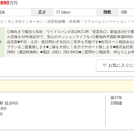
,890
万円
広さ
階数
6階
LDK
77.04m
2
り
モニタ付インターホン
浴室乾燥機
所有権
リフォームリノベーション
◎南向きで陽当り良好、ワイドスパンの3LDK◎JR「安芸矢口」駅徒歩3分で
ル交換＆10年保証付で、安心のマンションライフを♪◎敷地内平面駐車場6000
ト
品充実■平日・土日・祝日問わず当日のご見学も可能です■住宅ローン相談会
プランをご提案致します■ご縁を大切に！全力でサポート致します■株式会社富士不
2882（通話料無料）■電話（082）292-6633■ご質問やご相談等、何なりと
お気に入りに
築27年
駅 徒歩6分
15階建
歩8分
分