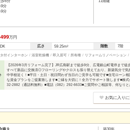
徒歩6分
11階建
歩9分
歩9分
,499
万円
広さ
階数
7階
LDK
59.25m
2
タ付インターホン
浴室乾燥機
即入居可
所有権
リフォームリノベーション
【2026年3月リフォーム完了】JR広島駅まで徒歩9分、広電銀山町電停まで徒歩
すべて新品に交換済◎フローリングやクロスも張り替えており、新築気分で気
ト
中学校近く！■平日・土日・祝日問わず当日のご見学も可能です■住宅ローン
な資金プランをご提案致します■ご縁を大切に！全力でサポート致します■株式会
32-2882（通話料無料）■電話（082）292-6633■ご質問やご相談等、何な
お気に入りに
合南９
築30年