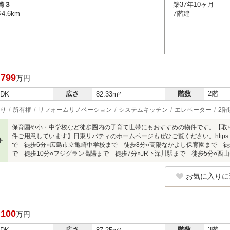
崎３
築37年10ヶ月
.6km
7階建
,799
万円
広さ
階数
2階
LDK
82.33m
2
り
所有権
リフォームリノベーション
システムキッチン
エレベーター
2階
保育園や小・中学校など徒歩圏内の子育て世帯にもおすすめの物件です。【取り扱
件ご用意しています】日東リバティのホームページもぜひご覧ください。https://www
ト
で 徒歩6分○広島市立亀崎中学校まで 徒歩8分○高陽なかよし保育園まで 徒
で 徒歩10分○フジグラン高陽まで 徒歩7分○JR下深川駅まで 徒歩5分○西
お気に入りに
,100
万円
広さ
階数
3階
2