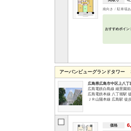
4
南向き
駐車場あ
おすすめポイン
アーバンビューグランドタワー 
広島県広島市中区上八丁
広島電鉄白島線 縮景園前
広島電鉄本線 八丁堀駅 
ＪＲ山陽本線 広島駅 徒歩
6
価格