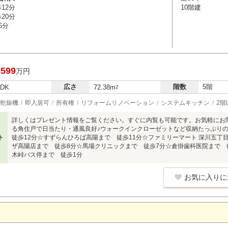
12分
10階建
20分
6分
,599
万円
広さ
階数
5階
LDK
72.38m
2
乾燥機
即入居可
所有権
リフォームリノベーション
システムキッチン
2階
詳しくはプレゼント情報をご覧ください。すぐに内覧も可能です。お気軽にお
る角住戸で日当たり・通風良好♪ウォークインクローゼットなど収納たっぷり
ト
徒歩12分☆すずらんひろば高陽まで 徒歩11分☆ファミリーマート 深川五丁
ザ高陽店まで 徒歩8分☆馬場クリニックまで 徒歩7分☆倉掛歯科医院まで 徒
木峠バス停まで 徒歩1分
お気に入りに