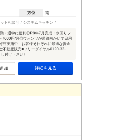
方位
南
ペット相談可
システムキッチン
通勤・通学に便利◎R8年7月完成！水回りフ
～7000円/月◎ウォンツが道路向かいで日用
も好評実施中 お客様それぞれに最適な資金
動産販売■フリーダイヤル0120-32-
お申し付け下さい♪
詳細を見る
追加