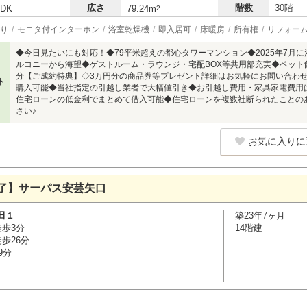
広さ
階数
30階
LDK
79.24m
2
り
モニタ付インターホン
浴室乾燥機
即入居可
床暖房
所有権
リフォー
◆今日見たいにも対応！◆79平米超えの都心タワーマンション◆2025年7月
ルコニーから海望◆ゲストルーム・ラウンジ・宅配BOX等共用部充実◆ペット
分【ご成約特典】◇3万円分の商品券等プレゼント詳細はお気軽にお問い合わ
ト
購入可能◆当社指定の引越し業者で大幅値引き◆お引越し費用・家具家電費用
住宅ローンの低金利でまとめて借入可能◆住宅ローンを複数社断られたことの
さい♪
お気に入りに
了】サーパス安芸矢口
田１
築23年7ヶ月
徒歩3分
14階建
歩26分
9分