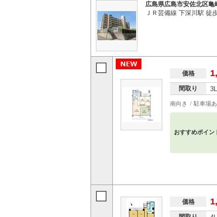
広島県広島市安佐北区亀
ＪＲ芸備線 下深川駅 徒歩4
1
価格
間取り
3
南向き
駐車場あ
おすすめポイン
1
価格
間取り