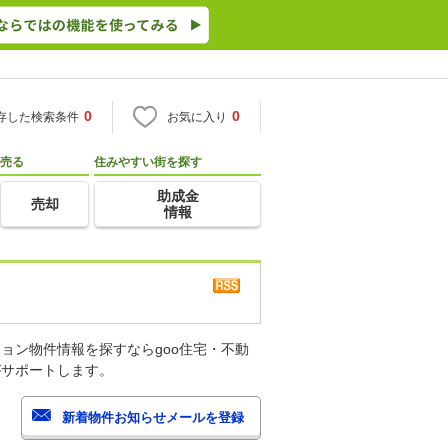
0
0
存した検索条件
お気に入り
売る
住みやすい街を探す
助成金
売却
情報
ョン物件情報を探すならgoo住宅・不動
がサポートします。