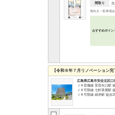
間取り
2
南向き
駐車場あ
おすすめポイン
【令和８年７月リノベーション完
広島県広島市安佐北区口
ＪＲ芸備線 安芸矢口駅 
ＪＲ可部線 七軒茶屋駅 徒
ＪＲ可部線 緑井駅 徒歩2