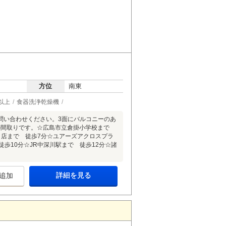
方位
南東
以上
食器洗浄乾燥機
問い合わせください。3面にバルコニーのあ
の間取りです。☆広島市立倉掛小学校まで
目店まで 徒歩7分☆ユアーズアクロスプラ
歩10分☆JR中深川駅まで 徒歩12分☆諸
詳細を見る
追加