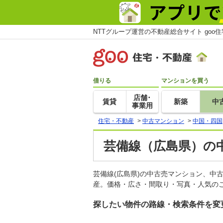
NTTグループ運営の不動産総合サイト goo
借りる
マンションを買う
店舗･
賃貸
新築
中
事業用
住宅・不動産
>
中古マンション
>
中国・四国
芸備線（広島県）の
芸備線(広島県)の中古売マンション、中
産。価格・広さ・間取り・写真・人気のこ
探したい物件の路線・検索条件を変