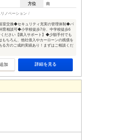
方位
南
ムリノベーション
に浴室交換◆セキュリティ充実の管理体制◆バ
飼育相談可◆小学校徒歩7分、中学校徒歩6
せください【購入サポート】◆少額手付でも
はもちろん、他社借入やカーローンの残債を
ある方のご成約実績あり！まずはご相談くだ
詳細を見る
追加