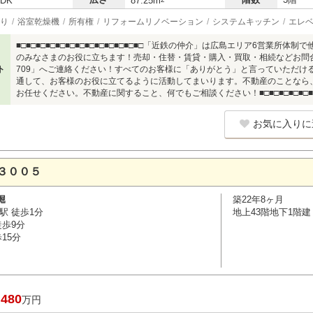
LDK
87.25m
り
浴室乾燥機
所有権
リフォームリノベーション
システムキッチン
エレ
■□■□■□■□■□■□■□■□■□■□■□■□■□「近鉄の仲介」は広島エリア6営業
のみなさまのお役に立ちます！売却・住替・賃貸・購入・買取・相続などお問合せは
ト
709」へご連絡ください！すべてのお客様に「ありがとう」と言っていただけ
通して、お客様のお役に立てるように活動してまいります。不動産のことなら
お任せください。不動産に関すること、何でもご相談ください！■□■□■□■□■□■□■□
お気に入りに
３００５
堀
築22年8ヶ月
駅 徒歩1分
地上43階地下1階建
徒歩9分
15分
,480
万円