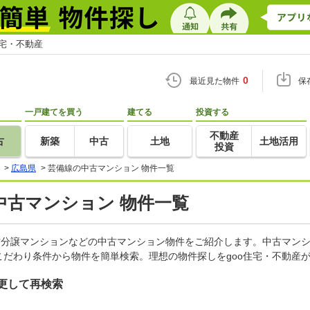
住宅・不動産
0
最近見た物件
保
一戸建てを買う
建てる
投資する
不動産
古
新築
中古
土地
土地活用
投資
>
広島県
>
芸備線の中古マンション 物件一覧
中古マンション 物件一覧
古分譲マンションなどの中古マンション物件をご紹介します。中古マンシ
だわり条件から物件を簡単検索。理想の物件探しをgoo住宅・不動産
更して再検索