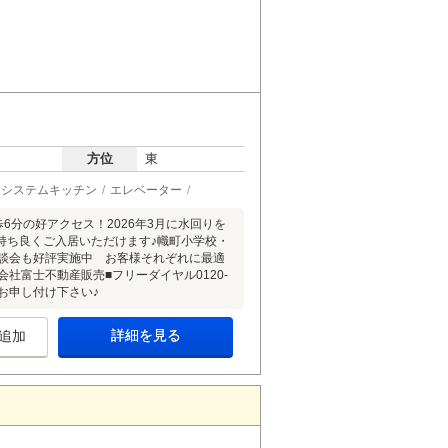
方位
東
システムキッチン
エレベーター
6分の好アクセス！2026年3月に水回りを
持ち良くご入居いただけます♪幟町小学校・
相談会も好評実施中 お客様それぞれに最適
社富士不動産販売■フリーダイヤル0120-
りとお申し付け下さい♪
詳細を見る
追加