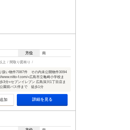
方位
南
以上
間取り図有り
い物件7087件 その内未公開物件3094
.nitto-f.com/○広島市立亀崎小学校ま
歩3分○セブンイレブン 広島深川1丁目店ま
山公園前バス停まで 徒歩1分
詳細を見る
追加
方位
南