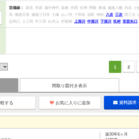
芸備線：
新見
布原
備中神代
坂根
市岡
矢神
野馳
東城
備後八幡
内名
小
高
備後庄原
備後三日市
七塚
山ノ内
下和知
塩町
神杉
八次
三次
西三次
志和口
上三田
中三田
白木山
狩留家
上深川
中深川
下深川
玖村
安芸矢口
1
2
間取り図付き表示
お気に入りに追加
資料請求
築30年6ヶ月