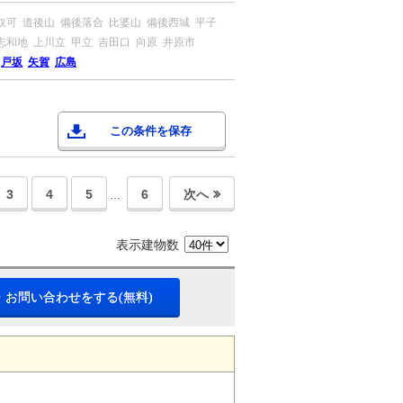
奴可
道後山
備後落合
比婆山
備後西城
平子
志和地
上川立
甲立
吉田口
向原
井原市
戸坂
矢賀
広島
この条件を保存
3
4
5
6
次へ
…
表示建物数
・お問い合わせをする(無料)