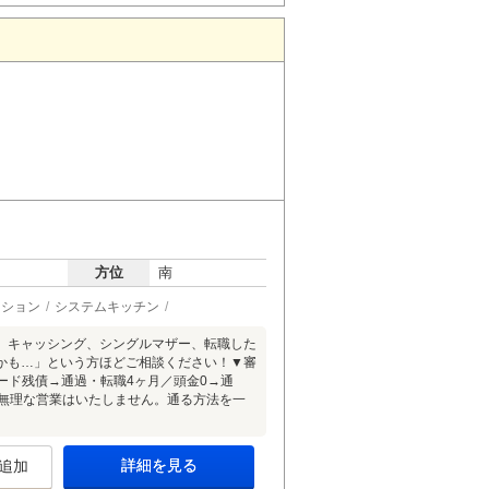
方位
南
ーション
システムキッチン
、キャッシング、シングルマザー、転職した
かも…」という方ほどご相談ください！▼審
カード残債→通過・転職4ヶ月／頭金0→通
承無理な営業はいたしません。通る方法を一
詳細を見る
追加