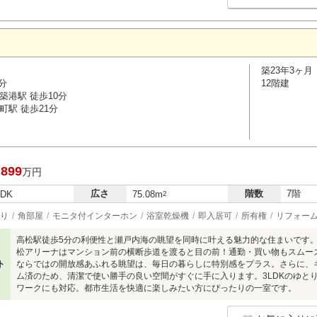
築23年3ヶ月
分
12階建
築港駅 徒歩10分
町駅 徒歩21分
,899
万円
広さ
階数
7階
LDK
75.08m
2
り
角部屋
モニタ付インターホン
浴室乾燥機
即入居可
所有権
リフォー
高松駅徒歩5分の利便性と瀬戸内海の眺望を同時に叶える魅力的な住まいです
松アリーナはマンション前の横断歩道を渡ると目の前！通勤・買い物もスムー
ト
ならではの開放感あふれる眺望は、毎日の暮らしに特別感をプラス。さらに、
ム済のため、清潔で使い勝手の良い空間がすぐに手に入ります。3LDKのゆと
ワークにも対応。都市生活を快適に楽しみたい方にぴったりの一室です。