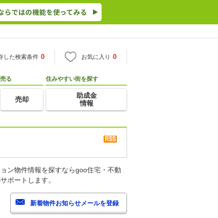
0
0
存した検索条件
お気に入り
売る
住みやすい街を探す
助成金
売却
情報
ョン物件情報を探すならgoo住宅・不動
がサポートします。