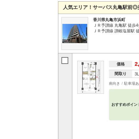
人気エリア！サーパス丸亀駅前◎
香川県丸亀市浜町
ＪＲ予讃線 丸亀駅 徒歩4
ＪＲ予讃線 讃岐塩屋駅 徒
2
価格
間取り
3
南向き
駐車場あ
おすすめポイン