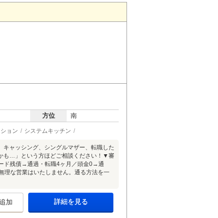
方位
南
ーション
システムキッチン
、キャッシング、シングルマザー、転職した
かも…」という方ほどご相談ください！▼審
カード残債→通過・転職4ヶ月／頭金0→通
承無理な営業はいたしません。通る方法を一
詳細を見る
追加