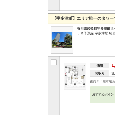
【宇多津町】エリア唯一のタワー
香川県綾歌郡宇多津町浜
ＪＲ予讃線 宇多津駅 徒歩
1
価格
間取り
3
南向き
駐車場あ
おすすめポイン