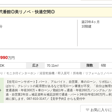
弐番館◎美リノベ・快適空間◎
築23年4ヶ月
分
10階建
,990
万円
広さ
階数
6階
LDK
70.11m
2
り
モニタ付インターホン
浴室乾燥機
即入居可
所有権
リフォームリノベ
【住宅ローンサポート】パート、アルバイト、自営業、車のローン、リボ払い
ばかり、クレジットの延滞歴があるなど住宅ローン審査が不安、「自分は無理
ト
査通過例・年収300万＋車ローン／勤続1年→通過・年収260万／シングル／
過・自営業2年目→補足資料＆補足説明で通過・パート3年目/年収180万円→
緒に探します。087-810-3147／【見学予約】からも受付中
お気に入りに