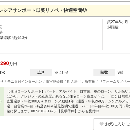
レシアサンポート◎美リノベ・快適空間◎
築27年8ヶ月
分
14階建
分
築港駅 徒歩10分
,290
万円
広さ
階数
9階
LDK
75.41m
2
り
モニタ付インターホン
浴室乾燥機
即入居可
所有権
リフォームリノベ
【住宅ローンサポート】パート、アルバイト、自営業、車のローン、リボ払い
ばかり、クレジットの延滞歴があるなど住宅ローン審査が不安、「自分は無理
ト
査通過例・年収300万＋車ローン／勤続1年→通過・年収260万／シングル／
過・自営業2年目→補足資料＆補足説明で通過・パート3年目/年収180万円→
緒に探します。087-810-3147／【見学予約】からも受付中
お気に入りに