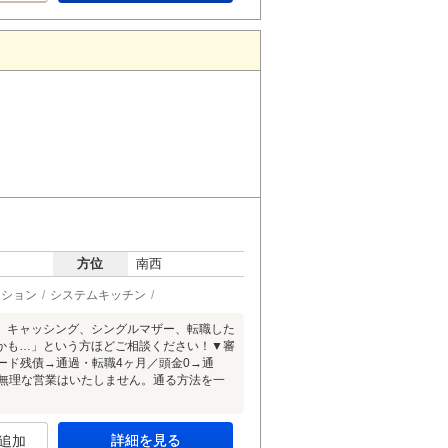
方位
南西
ーション
システムキッチン
、キャッシング、シングルマザー、転職した
かも…」という方ほどご相談ください！▼審
カード残債→通過・転職4ヶ月／頭金0→通
承無理な営業はいたしません。通る方法を一
詳細を見る
追加