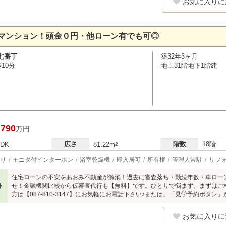
お気に入りに
マンション！頭金０円・他ローン有でも可◎
七番丁
築32年3ヶ月
10分
地上31階地下1階建
,790
万円
広さ
階数
18階
LDK
81.22m
2
り
モニタ付インターホン
浴室乾燥機
即入居可
所有権
管理人常駐
リフ
住宅ローンの不安をあおみ不動産が解消！過去に審査落ち・勤続年数・車ロー
ト
せ！金融機関比較から仮審査代行も【無料】です。ひとりで悩まず、まずはご
方は【087-810-3147】にお気軽にお電話下さい♪または、「見学予約ボタン
お気に入りに