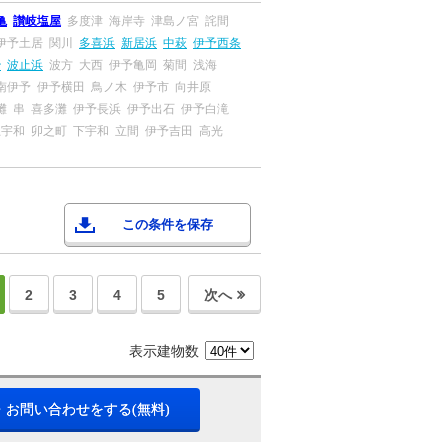
亀
讃岐塩屋
多度津
海岸寺
津島ノ宮
詫間
伊予土居
関川
多喜浜
新居浜
中萩
伊予西条
治
波止浜
波方
大西
伊予亀岡
菊間
浅海
南伊予
伊予横田
鳥ノ木
伊予市
向井原
灘
串
喜多灘
伊予長浜
伊予出石
伊予白滝
上宇和
卯之町
下宇和
立間
伊予吉田
高光
この条件を保存
2
3
4
5
次へ
表示建物数
・お問い合わせをする(無料)