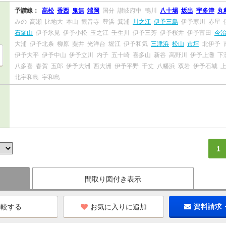
予讃線：
高松
香西
鬼無
端岡
国分
讃岐府中
鴨川
八十場
坂出
宇多津
丸
みの
高瀬
比地大
本山
観音寺
豊浜
箕浦
川之江
伊予三島
伊予寒川
赤星
石鎚山
伊予氷見
伊予小松
玉之江
壬生川
伊予三芳
伊予桜井
伊予富田
今
大浦
伊予北条
柳原
粟井
光洋台
堀江
伊予和気
三津浜
松山
市坪
北伊予
伊予大平
伊予中山
伊予立川
内子
五十崎
喜多山
新谷
高野川
伊予上灘
下
八多喜
春賀
五郎
伊予大洲
西大洲
伊予平野
千丈
八幡浜
双岩
伊予石城
北宇和島
宇和島
1
間取り図付き表示
お気に入りに追加
資料請求