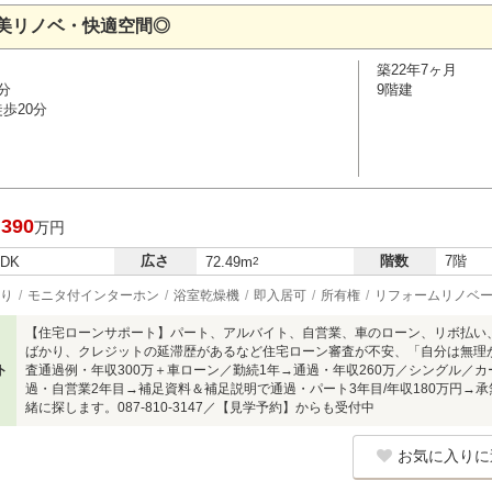
美リノベ・快適空間◎
築22年7ヶ月
分
9階建
歩20分
,390
万円
広さ
階数
7階
LDK
72.49m
2
り
モニタ付インターホン
浴室乾燥機
即入居可
所有権
リフォームリノベ
【住宅ローンサポート】パート、アルバイト、自営業、車のローン、リボ払い
ばかり、クレジットの延滞歴があるなど住宅ローン審査が不安、「自分は無理
ト
査通過例・年収300万＋車ローン／勤続1年→通過・年収260万／シングル／
過・自営業2年目→補足資料＆補足説明で通過・パート3年目/年収180万円→
緒に探します。087-810-3147／【見学予約】からも受付中
お気に入りに