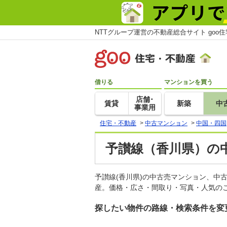
NTTグループ運営の不動産総合サイト goo
借りる
マンションを買う
店舗･
賃貸
新築
中
事業用
住宅・不動産
>
中古マンション
>
中国・四国
予讃線（香川県）の
予讃線(香川県)の中古売マンション、中
産。価格・広さ・間取り・写真・人気のこ
探したい物件の路線・検索条件を変