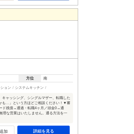
方位
南
ーション
システムキッチン
、キャッシング、シングルマザー、転職した
かも…」という方ほどご相談ください！▼審
カード残債→通過・転職4ヶ月／頭金0→通
承無理な営業はいたしません。通る方法を一
詳細を見る
追加