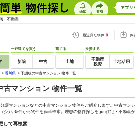
住宅・不動産
0
最近見た物件
保
一戸建てを買う
建てる
投資する
不動産
古
新築
中古
土地
土地活用
投資
>
香川県
>
予讃線の中古マンション 物件一覧
中古マンション 物件一覧
古分譲マンションなどの中古マンション物件をご紹介します。中古マンシ
だわり条件から物件を簡単検索。理想の物件探しをgoo住宅・不動産
更して再検索