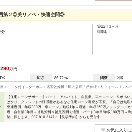
西第２◎美リノベ・快適空間◎
築22年3ヶ月
7分
9階建
,290
万円
広さ
階数
3階
LDK
86.72m
2
屋
モニタ付インターホン
浴室乾燥機
即入居可
所有権
リフォームリノベ
【住宅ローンサポート】パート、アルバイト、自営業、車のローン、リボ払い
ばかり、クレジットの延滞歴があるなど住宅ローン審査が不安、「自分は無理
ト
査通過例・年収300万＋車ローン／勤続1年→通過・年収260万／シングル／
過・自営業2年目→補足資料＆補足説明で通過・パート3年目/年収180万円→
緒に探します。087-810-3147／【見学予約】からも受付中
お気に入りに