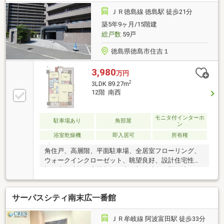
丁寧に使用されており、そのままご入居いただけま
す。
ＪＲ徳島線 徳島駅 徒歩21分
築5年9ヶ月/15階建
総戸数
59戸
徳島県徳島市住吉１
3,980
万円
2
3LDK 89.27m
12階 南西
モニタ付インターホ
駐車場あり
角部屋
ン
浴室乾燥機
即入居可
所有権
角住戸、高層階、平面駐車場、全居室フローリング、
ウォークインクローゼット、眺望良好、設計住宅性能
評価書、建設住宅性能評価書（新築時）、即引渡可、
オーシャンビュー、省エネ給湯器、システムキッチ
ン、浴室乾燥機、陽当り良好、シャワー付洗面化粧
サーパスシティ南末広一番館
台、対面式キッチン、バリアフリー、２面以上バルコ
ニー、複層ガラス、オートバス、温水洗浄便座、ＴＶ
モニタ付インターホン、節水型トイレ、通風良好、ペ
ＪＲ牟岐線 阿波富田駅 徒歩33分