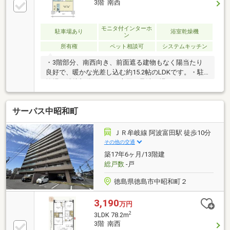
3階 南西
す♪
モニタ付インターホ
駐車場あり
浴室乾燥機
ン
所有権
ペット相談可
システムキッチン
・3階部分、南西向き、前面遮る建物もなく陽当たり
良好で、暖かな光差し込む約15.2帖のLDKです。・駐
輪場の隣接部分にペット専用の足洗い場があり、ペッ
ト飼育可能なマンションです（飼育細則による制限あ
り）・段差のないバリアフリー設計でお子様・お年寄
サーパス中昭和町
りも安心です。
ＪＲ牟岐線 阿波富田駅 徒歩10分
その他の交通
築17年6ヶ月/13階建
総戸数
-戸
徳島県徳島市中昭和町２
3,190
万円
2
3LDK 78.2m
3階 南西