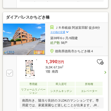
ク、セブンイレブン、あわぎんホール等がございま
す。オートロックあり。宅配ボックスあり。室内は綺
麗な状態です。
ダイアパレスかちどき橋
ＪＲ牟岐線 阿波富田駅 徒歩8分
その他の交通
築38年6ヶ月/6階建
総戸数
58戸
徳島県徳島市かちどき橋４
1,390
万円
2
3LDK 67.2m
1階 南西
専用庭
即入居可
所有権
リフォームリノベー
システムキッチン
エレベーター
ション
南西向き、陽当り良好の３LDKのマンションです。専
用庭では、家庭菜園など楽しむことが出来ます。JR牟
岐線「阿波富田駅」徒歩8分です。【周辺施設】・富