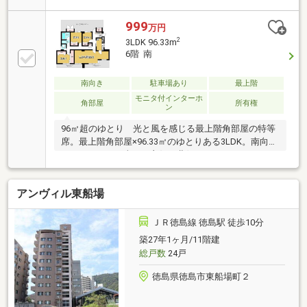
田小学校485ｍ（徒歩7分）・富田中学校457ｍ（徒歩6
分）・マルナカ昭和店383ｍ（徒歩5分）※売買価格は
999
万円
消費税込です。※家具は売買価格に含まれておりませ
2
3LDK 96.33m
ん。
6階 南
南向き
駐車場あり
最上階
モニタ付インターホ
角部屋
所有権
ン
96㎡超のゆとり 光と風を感じる最上階角部屋の特等
席。最上階角部屋×96.33㎡のゆとりある3LDK。南向き
バルコニーで日当たり良好、北側にはルーフテラスを
備えた開放的な住まいです。駅徒歩8分、小学校徒歩5
分・中学校徒歩10分と生活環境も充実。過去に一部リ
アンヴィル東船場
フォーム済みですが、自分好みの再リフォームで理想
の住まいを実現できるポテンシャルも魅力です。
ＪＲ徳島線 徳島駅 徒歩10分
築27年1ヶ月/11階建
総戸数
24戸
徳島県徳島市東船場町２