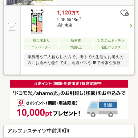
1,120
万円
2
2LDK 56.19m
6階 南東
駐車場あり
所有権
システムキッチン
エレベーター
2階以上
宅配ボックス
単身者や二人暮らしの方で、街中での生活をお考えの
方にお薦めな物件です。高速バスやJRで出張や旅行に
行かれる人にとってはJR徳島駅が近く便利な立地で
す。●６階 ２ＬＤＫタイプです。●オール電化マンシ
ョン！新町川を眺めながらの散歩やジョギングが楽し
めます。毎月第4日曜日の“とくしまマルシェ”の開催も
魅力的です。【周辺施設】・辻堂餃子店徒歩5分（329
ｍ）・阿波踊り会館（眉山ロープ―ウェイのりば）徒
歩7分・阿波銀行本店徒歩4分・キョーエイ中央店徒歩
10分・新町小学校徒歩6分。
アルファステイツ中前川町Ⅱ