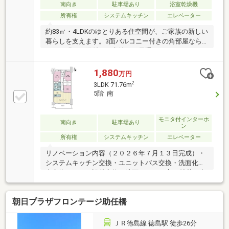
南向き
駐車場あり
浴室乾燥機
所有権
システムキッチン
エレベーター
約83㎡・4LDKのゆとりある住空間が、ご家族の新しい
暮らしを支えます。3面バルコニー付きの角部屋なら
ではの明るい陽射しと心地よい風通し、バルコニーか
らの開放的な眺望は、毎日の暮らしにゆとりと癒しを
もたらします。天井・壁クロスを全面張り替え、IHク
1,880
万円
ッキングヒーターも新しく交換するリフォームを実
2
3LDK 71.76m
施。さらに、イオンモール徒歩圏という便利な立地
5階 南
で、毎日のお買い物から休日のお出かけまで快適で
す。玄関前には角部屋だけのゆとりある専用スペース
もあり、戸建てのような独立感も魅力。家族が心地よ
モニタ付インターホ
南向き
駐車場あり
ン
く、長く暮らせる住まいをぜひご覧ください。
所有権
システムキッチン
エレベーター
リノベーション内容（２０２６年７月１３日完成）・
システムキッチン交換・ユニットバス交換・洗面化粧
台交換・トイレ設備交換・洗面・トイレ床CF貼替・全
室フローリング張替・全室天井・壁クロス張替・建具
交換・ハウスクリーニングなど
朝日プラザフロンテージ助任橋
ＪＲ徳島線 徳島駅 徒歩26分