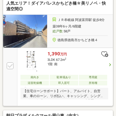
人気エリア！ダイアパレスかちどき橋☆美リノベ・快
やすい間取り≫■収納豊富な3LDK■LDK14.9帖■雨でも
安心のインナーバルコニー本日ご案内可能です♪
適空間◎
ＪＲ牟岐線 阿波富田駅 徒歩8分
築38年6ヶ月/6階建
総戸数
58戸
徳島県徳島市かちどき橋４
1,390
万円
2
3LDK 67.2m
1階 南
南向き
駐車場あり
専用庭
浴室乾燥機
即入居可
所有権
【住宅ローンサポート】パート、アルバイト、自営
業、車のローン、リボ払い、キャッシング、シングル
マザー、転職したばかり、クレジットの延滞歴がある
など住宅ローン審査が不安、「自分は無理かも…」と
いう方ほどご相談ください！▼審査通過例・年収300
朝日プラザメルクマール眉山東（中古）
万＋車ローン／勤続1年→通過・年収260万／シングル