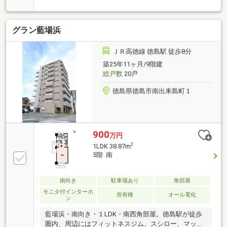
歩がてら、ひょうたん島クルーズを楽しむのもお薦め
です。第4日曜日は、楽しみな「とくしまマルシェ」
が開催されます！！●こんな魅力がいっぱい！！・2階
グラン藍場浜
部分だと日常生活でも階段が利用できるのが安心・便
利。・1階は駐車場なので生活音の心配は少ないのが
魅力。・水際公園が近くにあり、ペットのお散歩も安
ＪＲ高徳線 徳島駅 徒歩8分
心なのが魅力。・ハウスクリーニング実施済み。・辻
築25年11ヶ月/9階建
堂餃子店徒歩4分（259ｍ）・JR徳島駅 徒歩7分
総戸数
20戸
（538m）・アミコ 徒歩4分（319ｍ）・新町川水際
公園 徒歩3分（206m）
徳島県徳島市南出来島町１
900
万円
2
1LDK 38.87m
5階 南
南向き
駐車場あり
角部屋
モニタ付インターホ
所有権
オール電化
ン
藍場浜・南向き・１LDK・南西角部屋。徳島駅が徒歩
圏内、周辺にはフィットネスジム、スシロー、マッ