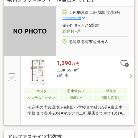
／カード残債→通過・転職4ヶ月／頭金0→通過・自営
業2年目→補足資料＆補足説明で通過・パート3年目/年
ＪＲ牟岐線 二軒屋駅 徒歩8分
収180万円→承無理な営業はいたしません。通る方法
その他の交通
を一緒に探します。087-810-3147／【見学予約】から
築34年9ヶ月/15階建
も受付中
総戸数
-戸
徳島県徳島市富田橋８
1,390
万円
2
3LDK 65.1m
3階 南
南向き
駐車場あり
所有権
システムキッチン
2階以上
間取り図有り
≪充実の周辺環境≫■富田小学校まで徒歩5分■富田中
学校 まで徒歩20分■マルナカ二軒屋店まで車で10分■
レディ八万店まで車で10分■保育園・幼稚園も徒歩10
分圏内に多数■徒歩10分圏内に病院も多数■スーパー・
ドラッグストア・コンビニ徒歩5分圏内≪収納豊富な
アルファステイツ北佐古
住みやすい間取り≫■収納豊富な3LDK■LDK14帖■雨で