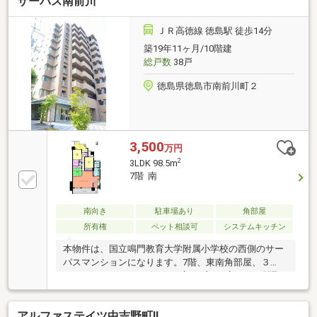
サーパス南前川
プボード．食洗機設置）も充実♪◆全居室収納付き♪フ
ァミリークローゼット付きで豊富に収納可♪◇遮音性
に優れた二重床．二重天井構造♪◆大切なペットとお
ＪＲ高徳線 徳島駅 徒歩14分
住まいになれるペット共生型マンション！◇住宅瑕疵
築19年11ヶ月/10階建
保険２年間付保につき、住んでからも安心♪
総戸数
38戸
徳島県徳島市南前川町２
3,500
万円
2
3LDK 98.5m
7階 南
南向き
駐車場あり
角部屋
所有権
ペット相談可
システムキッチン
本物件は、国立鳴門教育大学附属小学校の西側のサー
パスマンションになります。7階、東南角部屋、３
LDK（４LDKからリビングを広くプラン変更した間取
りです）。バルコニーからは城山を望み、眼下には附
属小学校のグランドが見えます。室内は、落ち着きの
アルファステイツ中吉野町Ⅱ
ある色調で統一されています。キッチン、サニタリ