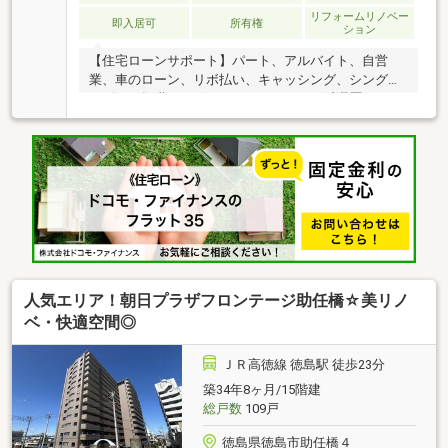
リフォームリノベー
即入居可
所有権
ション
【住宅ローンサポート】パート、アルバイト、自営
業、車のローン、リボ払い、キャッシング、シングル
マザー、転職したばかり、クレジットの延滞歴がある
など住宅ローン審査が不安、「自分は無理かも…」と
いう方ほどご相談ください！▼審査通過例・年収300
万＋車ローン／勤続1年→通過・年収260万／シングル
／カード残債→通過・転職4ヶ月／頭金0→通過・自営
業2年目→補足資料＆補足説明で通過・パート3年目/年
収180万円→承無理な営業はいたしません。通る方法
を一緒に探します。087-810-3147／【見学予約】から
も受付中
人気エリア！朝日プラザフロンテージ助任橋☆美リノ
ベ・快適空間◎
ＪＲ高徳線 徳島駅 徒歩23分
築34年8ヶ月/15階建
総戸数
109戸
徳島県徳島市助任橋４