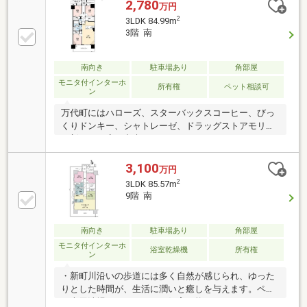
2,780
万円
2
3LDK 84.99m
3階 南
南向き
駐車場あり
角部屋
モニタ付インターホ
所有権
ペット相談可
ン
万代町にはハローズ、スターバックスコーヒー、びっ
くりドンキー、シャトレーゼ、ドラッグストアモリ等
の新しいお店が出来ています。また、ラウンドワン、
田岡病院などのレジャー、病院も充実した環境で、フ
ァミリーやご夫婦でお住まいになられるのにお薦めで
3,100
万円
す。また、ペットと同居できるマンションもうれしい
2
3LDK 85.57m
ポイントです。
9階 南
南向き
駐車場あり
角部屋
モニタ付インターホ
浴室乾燥機
所有権
ン
・新町川沿いの歩道には多く自然が感じられ、ゆった
りとした時間が、生活に潤いと癒しを与えます。ペッ
ト専用洗場がある、ペット飼育可能なマンションで