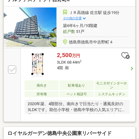
ー、浴室が一直線に配置された家事動線に配慮された
間取り。キッチンには、食器棚が設置されていて大変
ＪＲ高徳線 佐古駅 徒歩19分
便利です。メインバルコニー（南側）は、隣住戸とは
その他の交通
独立したプランベート空間。【周辺施設】・教育：附
築6年6ヶ月/10階建
属小学校176ｍ（徒歩3分）、助任小学校595ｍ（徒歩8
総戸数
51戸
分）、徳島中学校236ｍ（徒歩4分）
徳島県徳島市中吉野町４
2,500
万円
2
3LDK 68.44m
4階 南
モニタ付インターホ
南向き
駐車場あり
ン
所有権
ペット相談可
システムキッチン
2020年築、4階部分。南向きで日当たり・通風良好の
3LDKです。助任小学校・徳島中学校の人気エリアに位
置し、田宮街道近くで買物施設や医療機関も充実。オ
ートロック・宅配ボックス完備のマンションです。ペ
ット飼育可（規約による制限あり）のため、大切なご
ロイヤルガーデン徳島中央公園東リバーサイド
家族と一緒に新生活をスタートできます。室内は大変