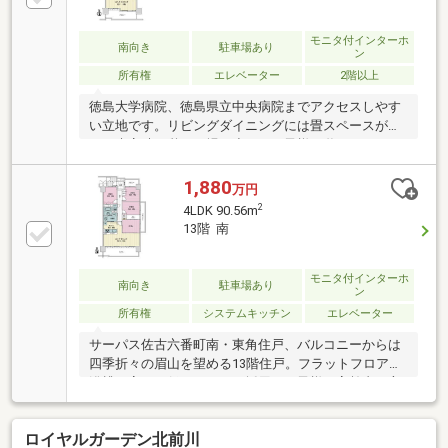
ｍ（徒歩2分）※売買価格は消費税込です。※家具は売
買価格に含まれておりません。
モニタ付インターホ
南向き
駐車場あり
ン
所有権
エレベーター
2階以上
徳島大学病院、徳島県立中央病院までアクセスしやす
い立地です。リビングダイニングには畳スペースがあ
り、来客時の憩いの場・小さなお子様の遊ぶスペース
等お使い頂けます。キッチンはＬ字型キッチンを採
用、充実した収納スペース・料理のスペースが確保さ
1,880
万円
れています。玄関はクランクイン玄関となっており、
2
4LDK 90.56m
来客時も室内が見えづらい間取りになっています。床
13階 南
は二重床構造を採用しております。バルコニーからは
四季折々の眉山を望めます（該当住戸からの眺望は永
久に保証されるものではありません。）約２．５帖の
モニタ付インターホ
南向き
駐車場あり
ン
サービスルームは、テレワークやご趣味のお部屋お子
所有権
システムキッチン
エレベーター
様部屋等としてお使いいただけます。
サーパス佐古六番町南・東角住戸、バルコニーからは
四季折々の眉山を望める13階住戸。フラットフロアで
浴槽の高さも低めのものを採用、お子様や高齢者の方
にも配慮された室内仕様。より強度の高い鉄骨鉄筋コ
ンクリート造に加え、システムキッチンの吊戸棚には
ロイヤルガーデン北前川
耐震ラッチを標準装備と災害面にも配慮しておりま