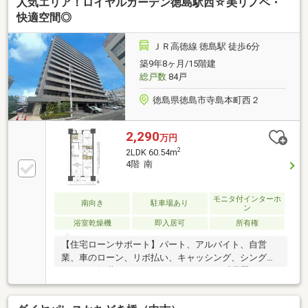
人気エリア！ロイヤルガーデン徳島駅西☆美リノベ・
すい間取り≫■収納豊富な2LDK■LDK14.7帖■雨でも安
心のインナーバルコニー本日ご案内可能です♪
快適空間◎
ＪＲ高徳線 徳島駅 徒歩6分
築9年8ヶ月/15階建
総戸数
84戸
徳島県徳島市寺島本町西２
2,290
万円
2
2LDK 60.54m
4階 南
モニタ付インターホ
南向き
駐車場あり
ン
浴室乾燥機
即入居可
所有権
【住宅ローンサポート】パート、アルバイト、自営
業、車のローン、リボ払い、キャッシング、シングル
マザー、転職したばかり、クレジットの延滞歴がある
など住宅ローン審査が不安、「自分は無理かも…」と
いう方ほどご相談ください！▼審査通過例・年収300