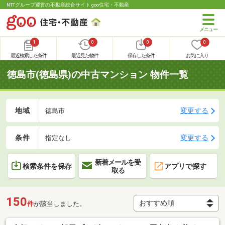
NTTグループ運営の不動産総合サイト goo住宅・不動産
1
0
0
0
最近検索した条件
最近見た物件
保存した条件
お気に入り
徳島市(徳島県)の中古マンション 物件一覧
地域
変更する
徳島市
条件
変更する
指定なし
新着メールを受
検索条件を保存
アプリで探す
取る
150
件
が該当しました。