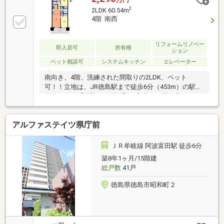
2
2LDK 60.54m
4階 南西
リフォームリノベー
即入居可
所有権
ション
ペット相談可
システムキッチン
エレベーター
南向き、4階、洗練された間取りの2LDK、ペット
可！！立地は、JR徳島駅まで徒歩6分（453m）の駅近
物件です。【間取りの特徴】・室内は、落ち着きのあ
る空間。・玄関には大型シューズクローク。・2部屋
ともに6.0帖以上（玄関側の洋室とバルコニー側の洋
アルファステイツ県庁前
室）。・キッチン＆カウンター（下部収納）。【生活
環境】新町川の遊歩道や藍場浜公園、ＪＲ徳島駅が徒
歩圏内です。【周辺施設】・JR徳島駅453m（徒歩6
ＪＲ牟岐線 阿波富田駅 徒歩6分
分）・内町小学校450m(徒歩約6分)・徳島中学校
築8年1ヶ月/15階建
968m(徒歩約13分)・セブンイレブン徳島南出来島1丁
総戸数
41戸
目店174m(徒歩約3分)・阿波銀ホール55m(徒歩約1分)
徳島県徳島市昭和町２