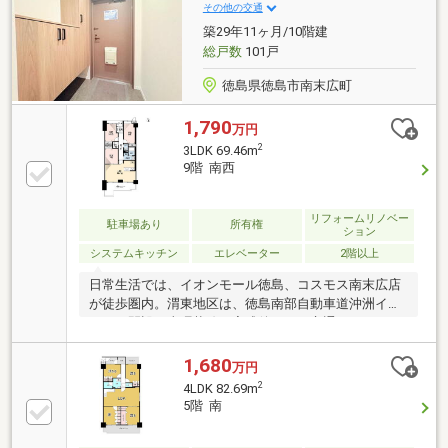
ット相談、エレベーター、宅配ボックス、駐輪場、食
その他の交通
器洗乾燥機、バイク置場
築29年11ヶ月/10階建
総戸数
101戸
徳島県徳島市南末広町
1,790
万円
2
3LDK 69.46m
9階 南西
リフォームリノベー
駐車場あり
所有権
ション
システムキッチン
エレベーター
2階以上
日常生活では、イオンモール徳島、コスモス南末広店
が徒歩圏内。渭東地区は、徳島南部自動車道沖洲イン
ターの開設や東環状線の完成後には、交通アクセスが
より便利になるエリアです。
1,680
万円
2
4LDK 82.69m
5階 南