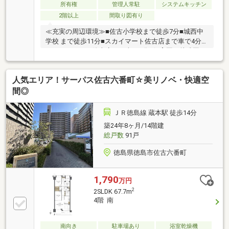
所有権
管理人常駐
システムキッチン
2階以上
間取り図有り
≪充実の周辺環境≫■佐古小学校まで徒歩7分■城西中
学校 まで徒歩11分■スカイマート佐古店まで車で4分■
くすりのレデイ佐古店まで車で4分■保育園・幼稚園も
徒歩10分圏内に多数■徒歩10分圏内に病院も多数■スー
パー・ドラッグストア・コンビニ徒歩5分圏内≪収納
人気エリア！サーパス佐古六番町☆美リノベ・快適空
豊富な住みやすい間取り≫■収納豊富な
2SLDK■LDK16.1帖■雨でも安心のインナーバルコニー
間◎
本日ご案内可能です♪
ＪＲ徳島線 蔵本駅 徒歩14分
築24年8ヶ月/14階建
総戸数
91戸
徳島県徳島市佐古六番町
1,790
万円
2
2SLDK 67.7m
4階 南
南向き
駐車場あり
浴室乾燥機