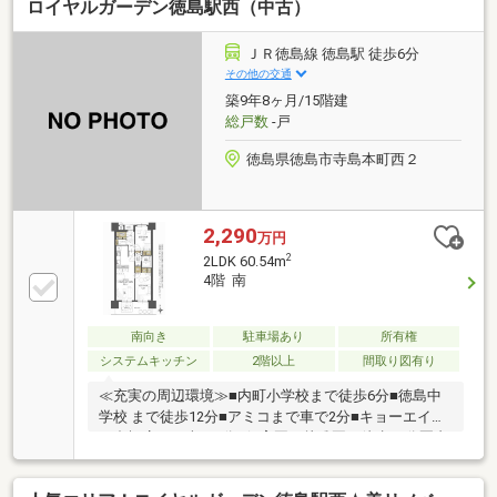
ロイヤルガーデン徳島駅西（中古）
万＋車ローン／勤続1年→通過・年収260万／シングル
／カード残債→通過・転職4ヶ月／頭金0→通過・自営
業2年目→補足資料＆補足説明で通過・パート3年目/年
ＪＲ徳島線 徳島駅 徒歩6分
収180万円→承無理な営業はいたしません。通る方法
その他の交通
を一緒に探します。087-810-3147／【見学予約】から
築9年8ヶ月/15階建
も受付中
総戸数
-戸
徳島県徳島市寺島本町西２
2,290
万円
2
2LDK 60.54m
4階 南
南向き
駐車場あり
所有権
システムキッチン
2階以上
間取り図有り
≪充実の周辺環境≫■内町小学校まで徒歩6分■徳島中
学校 まで徒歩12分■アミコまで車で2分■キョーエイ三
ツ合橋店まで車で3分■保育園・幼稚園も徒歩10分圏内
に多数■徒歩10分圏内に病院も多数■スーパー・ドラッ
グストア・コンビニ徒歩5分圏内≪収納豊富な住みや