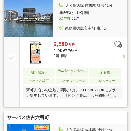
ＪＲ高徳線 佐古駅 徒歩12分
築5年3ヶ月/9階建
総戸数
32戸
徳島県徳島市中前川町５
2,580
万円
2
2LDK 67.76m
3階 南西
モニタ付インターホ
駐車場あり
所有権
ン
ペット相談可
システムキッチン
エレベーター
新町川沿いの立地。間取りは、３LDK⇒２LDKにプラ
ン変更しています。（リビングを広くした間取り）対
面キッチンは、子育て中の奥様にとって便利で安心で
す。室内は、白を基調とした清潔感のあるお部屋にな
ります。【周辺施設】・ＪＲ佐古駅893m(徒歩約11
サーパス佐古六番町
分)・助任小学校1060m(徒歩約13分)／徳島中学校919
ｍ（徒歩11分）・鳴門教育大学附属小学校1164m(徒歩
約14分)・キョーエイ三ツ合橋店420ｍ（徒歩約5
ＪＲ徳島線 蔵本駅 徒歩14分