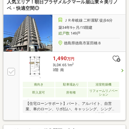
人気エリア！朝日プラザメルクマール眉山東☆美リノ
ベ・快適空間◎
ＪＲ牟岐線 二軒屋駅 徒歩6分
築34年9ヶ月/15階建
総戸数
149戸
徳島県徳島市富田橋８
1,490
万円
2
3LDK 65.1m
3階 南
南向き
駐車場あり
浴室乾燥機
リフォームリノベー
即入居可
所有権
ション
【住宅ローンサポート】パート、アルバイト、自営
業、車のローン、リボ払い、キャッシング、シングル
マザー、転職したばかり、クレジットの延滞歴がある
など住宅ローン審査が不安、「自分は無理かも…」と
いう方ほどご相談ください！▼審査通過例・年収300