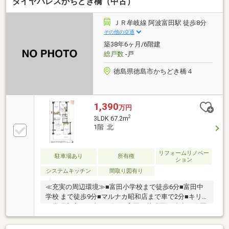
ダイヤパレスかちどき橋（中古）
万＋車ローン／勤続1年→通過・年収260万／シングル
／カード残債→通過・転職4ヶ月／頭金0→通過・自営
業2年目→補足資料＆補足説明で通過・パート3年目/年
ＪＲ牟岐線 阿波富田駅 徒歩8分
収180万円→承無理な営業はいたしません。通る方法
その他の交通
を一緒に探します。087-810-3147／【見学予約】から
築38年6ヶ月/6階建
も受付中
総戸数
-戸
徳島県徳島市かちどき橋４
1,390
万円
2
3LDK 67.2m
1階 北
リフォームリノベー
駐車場あり
所有権
ション
システムキッチン
間取り図有り
≪充実の周辺環境≫■富田小学校まで徒歩6分■富田中
学校 まで徒歩9分■マルナカ昭和店まで車で2分■キリ
ン堂昭和店まで車で5分■保育園・幼稚園も徒歩10分圏
内に多数■徒歩10分圏内に病院も多数■スーパー・ドラ
ッグストア・コンビニ徒歩5分圏内≪収納豊富な住み