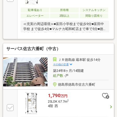
駐車場あり
所有権
システムキッチン
エレベーター
2階以上
間取り図有り
≪充実の周辺環境≫■富田小学校まで徒歩9分■富田中
学校 まで徒歩4分■マルナカ昭和町店まで車で5分■徳
島南昭和郵便局まで車で9分■保育園・幼稚園も徒歩10
分圏内に多数■徒歩10分圏内に病院も多数■スーパー・
ドラッグストア・コンビニ徒歩5分圏内≪収納豊富な
サーパス佐古六番町（中古）
住みやすい間取り≫■収納豊富な3LDK■LDK17.1帖■雨
でも安心のインナーバルコニー本日ご案内可能です♪
ＪＲ徳島線 蔵本駅 徒歩14分
その他の交通
築24年8ヶ月/14階建
総戸数
-戸
徳島県徳島市佐古六番町
1,790
万円
2
2SLDK 67.7m
4階 西