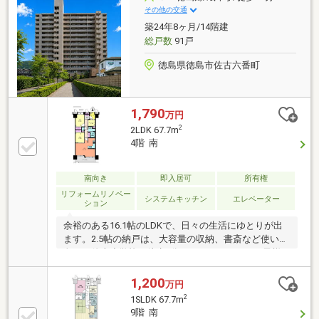
分）・ファミリーマート前川町店315ｍ（徒歩約3
その他の交通
分）・コスモス北佐古店894ｍ（徒歩約11分）・マル
築24年8ヶ月/14階建
ナカ佐古店975m（徒歩約12分）
総戸数
91戸
徳島県徳島市佐古六番町
1,790
万円
2
2LDK 67.7m
4階 南
南向き
即入居可
所有権
リフォームリノベー
システムキッチン
エレベーター
ション
余裕のある16.1帖のLDKで、日々の生活にゆとりが出
ます。2.5帖の納戸は、大容量の収納、書斎など使い方
色々！佐古小学校が徒歩7分のところにあり、お子様
の通学も便利です。【周辺施設】・佐古小学校490ｍ
（徒歩7分）・城西中学校820ｍ（徒歩11分）・スカイ
1,200
万円
マート佐古店849ｍ（徒歩11分）・ハローズ佐古店
2
1SLDK 67.7m
1134ｍ（徒歩15分）・ローソン徳島佐古六番町店100
9階 南