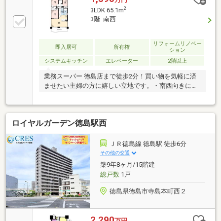
2
3LDK 65.1m
3階 南西
リフォームリノベー
即入居可
所有権
ション
システムキッチン
エレベーター
2階以上
業務スーパー 徳島店まで徒歩2分！買い物を気軽に済
ませたい主婦の方に嬉しい立地です。・南西向きにつ
き陽当り良好・JR牟岐線「二軒屋駅」徒歩6分・総戸
数149戸のビッグコミュニティ・対面式カウンターキ
ッチン【周辺施設】・富田小学校950ｍ（徒歩12
ロイヤルガーデン徳島駅西
分）・富田中学校1 570ｍ（徒歩20分）・業務スーパー
徳島店240ｍ（徒歩3分）・マルナカ二軒屋店760ｍ
（徒歩10分）・レディ薬局八万店760ｍ（徒歩10分）※
ＪＲ徳島線 徳島駅 徒歩6分
売買価格は消費税込です。※家具は売買価格に含まれ
その他の交通
ておりません。
築9年8ヶ月/15階建
総戸数
1戸
徳島県徳島市寺島本町西２
2,290
万円