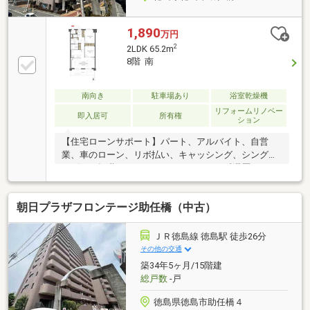
1,890
万円
2
2LDK 65.2m
8階 南
南向き
駐車場あり
浴室乾燥機
リフォームリノベー
即入居可
所有権
ション
【住宅ローンサポート】パート、アルバイト、自営
業、車のローン、リボ払い、キャッシング、シングル
マザー、転職したばかり、クレジットの延滞歴がある
など住宅ローン審査が不安、「自分は無理かも…」と
いう方ほどご相談ください！▼審査通過例・年収300
朝日プラザフロンテージ助任橋（中古）
万＋車ローン／勤続1年→通過・年収260万／シングル
／カード残債→通過・転職4ヶ月／頭金0→通過・自営
業2年目→補足資料＆補足説明で通過・パート3年目/年
ＪＲ徳島線 徳島駅 徒歩26分
収180万円→承無理な営業はいたしません。通る方法
その他の交通
を一緒に探します。087-810-3147／【見学予約】から
築34年5ヶ月/15階建
も受付中
総戸数
-戸
徳島県徳島市助任橋４