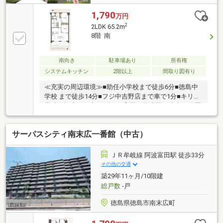
1,790
万円
2
2LDK 65.2m
8階 南
南向き
駐車場あり
所有権
システムキッチン
2階以上
間取り図有り
≪充実の周辺環境≫■助任小学校まで徒歩6分■徳島中
学校 まで徒歩14分■フジ中吉野店まで車で1分■キリン
堂助任橋店まで車で2分■保育園・幼稚園も徒歩10分圏
内に多数■徒歩10分圏内に病院も多数■スーパー・ドラ
ッグストア・コンビニ徒歩5分圏内≪収納豊富な住み
サーパスシティ南末広一番館（中古）
やすい間取り≫■収納豊富な2LDK■LDK17帖■雨でも安
心のインナーバルコニー本日ご案内可能です♪
ＪＲ牟岐線 阿波富田駅 徒歩33分
その他の交通
築29年11ヶ月/10階建
総戸数
-戸
徳島県徳島市南末広町