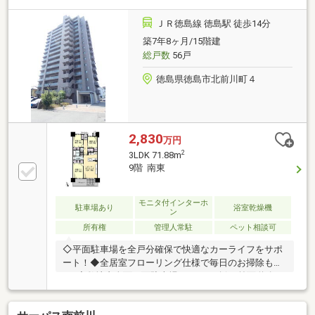
す。玄関はクランクイン玄関となっており、来客時も
室内が見えづらい間取りになっています。角住戸のた
ＪＲ徳島線 徳島駅 徒歩14分
め、すべての居室に窓がございます。専用ポーチ付き
築7年8ヶ月/15階建
住戸（無償）
総戸数
56戸
徳島県徳島市北前川町４
2,830
万円
2
3LDK 71.88m
9階 南東
モニタ付インターホ
駐車場あり
浴室乾燥機
ン
所有権
管理人常駐
ペット相談可
◇平面駐車場を全戸分確保で快適なカーライフをサポ
ート！◆全居室フローリング仕様で毎日のお掃除もラ
ク♪◇敷地内全面平面駐車場１００％確保♪前面道路も
広く、毎日の運転もストレスフリー♪（１住戸１台の
権利あり。）◇充実したオプション内容（ＩＨ．カッ