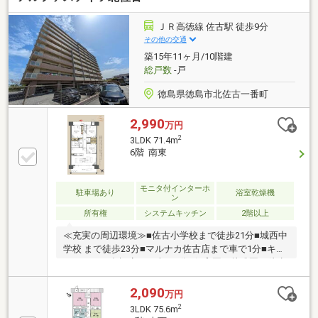
も安心のインナーバルコニー本日ご案内可能です♪
ＪＲ高徳線 佐古駅 徒歩9分
その他の交通
築15年11ヶ月/10階建
総戸数
-戸
徳島県徳島市北佐古一番町
2,990
万円
2
3LDK 71.4m
6階 南東
モニタ付インターホ
駐車場あり
浴室乾燥機
ン
所有権
システムキッチン
2階以上
≪充実の周辺環境≫■佐古小学校まで徒歩21分■城西中
学校 まで徒歩23分■マルナカ佐古店まで車で1分■キョ
ーエイ三ツ合橋店まで車で2分■保育園・幼稚園も徒歩
10分圏内に多数■徒歩10分圏内に病院も多数■スーパ
ー・ドラッグストア・コンビニ徒歩5分圏内≪収納豊
2,090
万円
富な住みやすい間取り≫■収納豊富な3LDK■LDK17.2帖
2
3LDK 75.6m
■雨でも安心のインナーバルコニー本日ご案内可能で