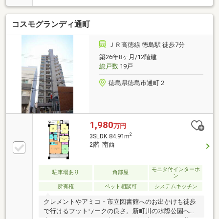
す。（飼育細則あり）
コスモグランディ通町
ＪＲ高徳線 徳島駅 徒歩7分
築26年8ヶ月/12階建
総戸数
19戸
徳島県徳島市通町２
1,980
万円
2
3SLDK 84.91m
2階 南西
モニタ付インターホ
駐車場あり
角部屋
ン
所有権
ペット相談可
システムキッチン
クレメントやアミコ・市立図書館へのお出かけも徒歩
で行けるフットワークの良さ。新町川の水際公園へ散