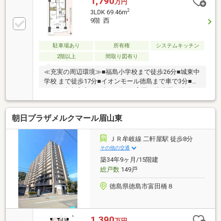
1,790
万円
2
3LDK 69.46m
9階 西
駐車場あり
所有権
システムキッチン
2階以上
間取り図有り
≪充実の周辺環境≫■福島小学校まで徒歩26分■城東中
学校 まで徒歩17分■イオンモール徳島まで車で3分■コ
スモス南末広店まで車で1分■保育園・幼稚園も徒歩10
分圏内に多数■徒歩10分圏内に病院も多数■スーパー・
ドラッグストア・コンビニ徒歩5分圏内≪収納豊富な
朝日プラザメルクマール眉山東
住みやすい間取り≫■収納豊富な3LDK■LDK14.7帖■雨
でも安心のインナーバルコニー本日ご案内可能です♪
ＪＲ牟岐線 二軒屋駅 徒歩8分
その他の交通
築34年9ヶ月/15階建
総戸数
149戸
徳島県徳島市富田橋８
1,390
万円