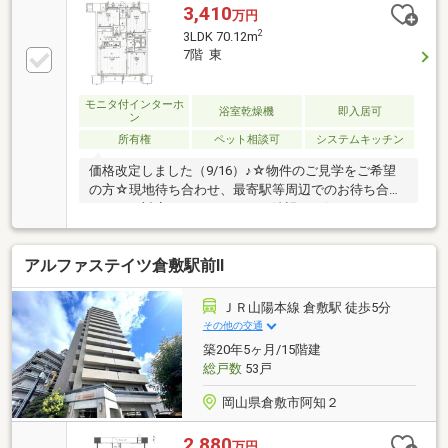
徒歩12分
3,410
万円
2
3LDK 70.12m
7階 東
モニタ付インターホ
浴室乾燥機
即入居可
ン
所有権
ペット相談可
システムキッチン
価格改定しました（9/16）♪☆物件のご見学をご希望
の方☆現地待ち合わせ、最寄駅等周辺でのお待ち合わ
せなども対応しております、ご希望をお伝えください
♪☆住宅ローンのご相談も可能です！☆住宅ローン、
不動産購入完了までの流れまでのご説明致します♪銀
アルファステイツ倉敷駅前Ⅱ
行の仮審査から本申し込みまで、全てお手伝いさせて
いただきますのでお任せください！頭金がない・借入
上限など・他の借り入れ一括返済、リフォームローン
ＪＲ山陽本線 倉敷駅 徒歩5分
の組込みなどわからないことがればご質問ください！
その他の交通
物件へのご案内、相談はすべて無料で対応致します
築20年5ヶ月/15階建
(^^)/！
総戸数
53戸
岡山県倉敷市阿知２
2,880
万円