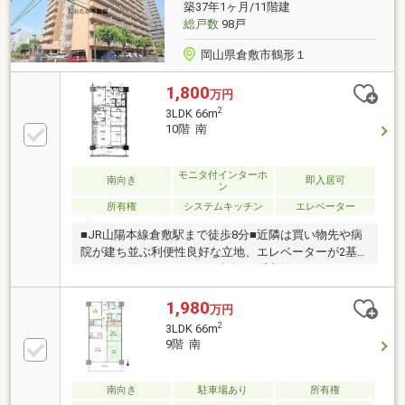
築37年1ヶ月/11階建
総戸数
98戸
岡山県倉敷市鶴形１
1,800
万円
2
3LDK 66m
10階 南
モニタ付インターホ
南向き
即入居可
ン
所有権
システムキッチン
エレベーター
■JR山陽本線倉敷駅まで徒歩8分■近隣は買い物先や病
院が建ち並ぶ利便性良好な立地、エレベーターが2基
あり、混雑しにくいです■南向きの対面キッチンのあ
るLDK。続き間の和室の仕切りを解放すれば、広々と
したワンフロアーに！！他に洋室が1室あり、全居室
1,980
万円
にクローゼットを完備■倉敷東小学校まで徒歩2分、倉
2
3LDK 66m
敷東中学校まで徒歩24分■お買い物は、山陽マルナカ
9階 南
倉敷駅前店まで徒歩7分、天満屋倉敷店まで徒歩7分、
セブン-イレブン倉敷駅前店まで徒歩4分■倉敷郵便局ま
で徒歩4分、倉敷中央病院まで徒歩8分■すぐ近くにパ
南向き
駐車場あり
所有権