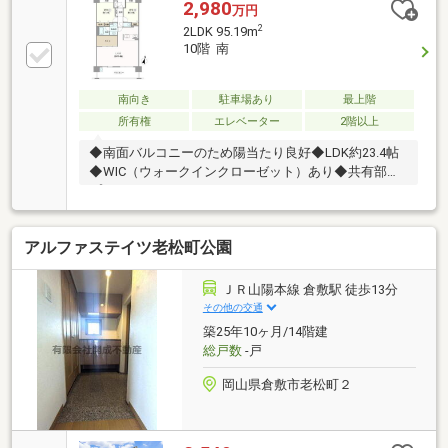
2,980
万円
2
2LDK 95.19m
10階 南
南向き
駐車場あり
最上階
所有権
エレベーター
2階以上
◆南面バルコニーのため陽当たり良好◆LDK約23.4帖
◆WIC（ウォークインクローゼット）あり◆共有部
プレイロットあり＝＝＝＝＝＝＝＝＝＝＝＝＝＝＝＝
＝＝＝＝＝＝＝＝＝＝＝＝＝＝＝＝＝≪交通アクセス
≫JR山陽本線 庭瀬駅 徒歩11分≪周辺施設≫岡山市立
アルファステイツ老松町公園
吉備小学校まで1040m 徒歩13分岡山市立吉備中学校ま
で1180m 徒歩15分マルナカ庭瀬店まで320m 徒歩4分
＝＝＝＝＝＝＝＝＝＝＝＝＝＝＝＝＝＝＝＝＝＝＝＝
ＪＲ山陽本線 倉敷駅 徒歩13分
＝＝＝＝＝＝＝＝＝物件に関するご質問やご案内予約
その他の交通
は、担当：大島までお気軽にお問合せください♪（通
築25年10ヶ月/14階建
話無料：0120-086-237）
総戸数
-戸
岡山県倉敷市老松町２