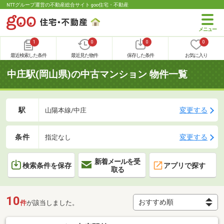
NTTグループ運営の不動産総合サイト goo住宅・不動産
1
0
0
0
最近検索した条件
最近見た物件
保存した条件
お気に入り
中庄駅(岡山県)の中古マンション 物件一覧
駅
変更する
山陽本線/中庄
条件
変更する
指定なし
新着メールを受
検索条件を保存
アプリで探す
取る
10
件
が該当しました。