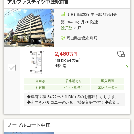
アルファステイツ中庄駅前Ⅲ
ＪＲ山陽本線 中庄駅 徒歩4分
築19年10ヶ月/10階建
総戸数
79戸
岡山県倉敷市鳥羽
2,480
万円
2
1SLDK 64.72m
4階 南
南向き
駐車場あり
即入居可
所有権
ペット相談可
エレベーター
◆専有面積:64.72㎡の1LDK＋Sのお部屋になります。
◆南向きバルコニーのため、採光良好です！◆市街地
近郊、徒歩圏内には駅や商業施設、医療施設等の揃っ
た利便性の高いエリアです！
ノーブルコート中庄