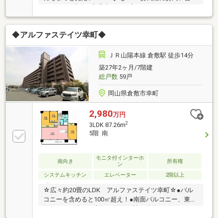
せ下さい♪現在、商品券5万円プレゼントキャンペーン
中です。プレゼントはお引渡し後のお渡しとなりま
す。対象期間：2026年6月1日～2026年8月31日まで詳
◆アルファステイツ幸町◆
細はスタッフまでお問い合わせください♪
ＪＲ山陽本線 倉敷駅 徒歩14分
築27年2ヶ月/7階建
総戸数
59戸
岡山県倉敷市幸町
2,980
万円
2
3LDK 87.26m
5階 南
モニタ付インターホ
南向き
所有権
ン
システムキッチン
エレベーター
2階以上
☆広々約20畳のLDK アルファステイツ幸町☆●バル
コニーを含めると100㎡超え！●南面バルコニー、東側
角住戸で日当たり良好♪●前面は遮る建物がないのでと
ても眺めが良いです^^/ネット予約可能！本日のご見学