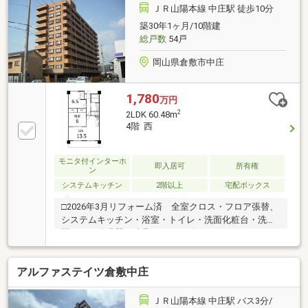
ＪＲ山陽本線 中庄駅 徒歩10分
築30年1ヶ月/10階建
総戸数
54戸
岡山県倉敷市中庄
1,780
万円
2
2LDK 60.48m
4階 西
モニタ付インターホ
即入居可
所有権
ン
システムキッチン
2階以上
宅配ボックス
□2026年3月リフォーム済 全室クロス・フロア張替、
システムキッチン・浴室・トイレ・洗面化粧台・洗濯
機パン・給湯器・建具・シューズボックス・シーリン
グライト交換、畳替え、洗面所可動棚・トイレ上部収
納新設、玄関人感センサーライト・ダウンライト新
アルファステイツ倉敷中庄
設、ルームクリーニング他□ペット相談可(2頭羽まで・
飼育細則あり)□瑕疵保証付き□駐車場：敷地内/1台
6、000円/月 空き確認要□駐輪場：申込・ステッカー
ＪＲ山陽本線 中庄駅 バス3分/