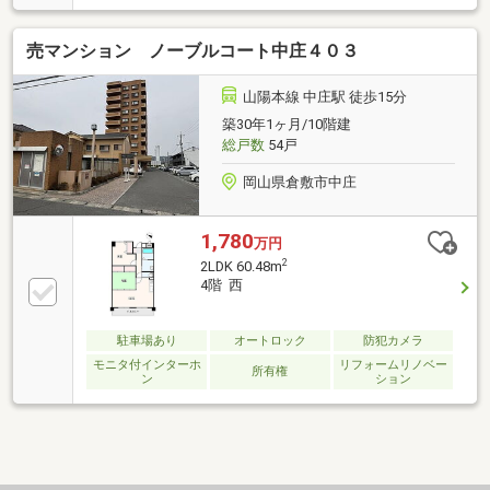
まとめて物件見学ができる見学ツアーは【その場で確
定！ 見学予約する（無料）からご予約下さい】〇●
売マンション ノーブルコート中庄４０３
〇●〇●〇●〇●〇●〇●〇●〇●〇●〇●〇●〇●●2026年6
月リフォーム完成予定！●小学校・中学校まで徒歩10
分以内！●JR倉敷駅まで徒歩17分♪他にも「これはどん
山陽本線 中庄駅 徒歩15分
な物件？」「住所が知りたい」など、お気兼ねなくお
築30年1ヶ月/10階建
問い合わせください。物件ごとではなく、お客様ごと
総戸数
54戸
に担当者がサポートさせていただきます。
岡山県倉敷市中庄
1,780
万円
2
2LDK 60.48m
4階 西
駐車場あり
オートロック
防犯カメラ
モニタ付インターホ
リフォームリノベー
所有権
ン
ション