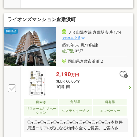
ライオンズマンション倉敷浜町
ＪＲ山陽本線 倉敷駅 徒歩17分
その他の交通
築35年5ヶ月/11階建
総戸数
32戸
岡山県倉敷市浜町２
2,190
万円
2
3LDK 66.65m
10階 南
南向き
角部屋
所有権
リフォームリノベー
システムキッチン
エレベーター
ション
〇●〇●〇●〇●〇●〇●〇●〇●〇●〇●〇●〇●〇●本物件
周辺エリアの気になる物件を全てご提案、ご案内させ
て頂きます！店頭来店で最新の物件情報を知りたい！