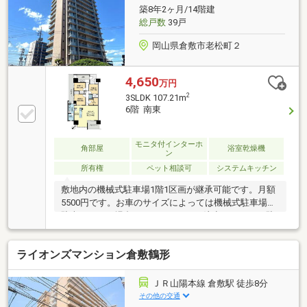
築8年2ヶ月/14階建
総戸数
39戸
岡山県倉敷市老松町２
4,650
万円
2
3SLDK 107.21m
6階 南東
モニタ付インターホ
角部屋
浴室乾燥機
ン
所有権
ペット相談可
システムキッチン
敷地内の機械式駐車場1階1区画が継承可能です。月額
5500円です。お車のサイズによっては機械式駐車場に
駐車できない場合がありますのでご注意ください。駐
車場の情報は2026年5月11日時点のものです。各居室6
帖以上あり、収納がつきます。洗面台はツインボウル
ライオンズマンション倉敷鶴形
タイプのため、2人並んで使用することが可能です。
ＪＲ山陽本線 倉敷駅 徒歩8分
その他の交通