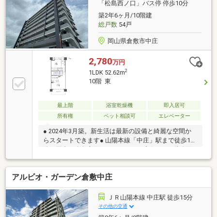
代要
「松島西ノ口」バス停 停歩10分
築2年6ヶ月/10階建
総戸数
54戸
岡山県倉敷市中庄
2,780
万円
2
1LDK 52.62m
10階 東
最上階
浴室乾燥機
即入居可
所有権
ペット相談可
エレベーター
● 2024年3月築。新生活は最新の設備と綺麗な空間か
らスタートできます● 山陽本線「中庄」駅まで徒歩13
分。岡山や倉敷方面へのアクセスも良好です● 専有面
積52.62平米。一人暮らしの方もゆったり過ごせる
1LDKの間取り● 効率的で使い勝手の良い食洗機付シス
アルビオ・ガーデン倉敷中庄
テムキッチンを採用しています● 寒い季節の入浴や雨
天時の洗濯に重宝する、浴室暖房乾燥機を標準装備●
ペットも大切な家族。ペット飼育可能で、共に暮らせ
ＪＲ山陽本線 中庄駅 徒歩15分
る設備が整っています● 留守中でも荷物を受け取れる
その他の交通
宅配ボックス完備。共働きや単身の方に便利です● モ