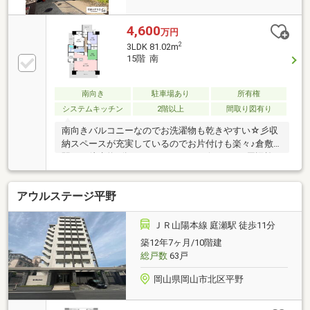
4,600
万円
2
3LDK 81.02m
15階 南
南向き
駐車場あり
所有権
システムキッチン
2階以上
間取り図有り
南向きバルコニーなのでお洗濯物も乾きやすい☆彡収
納スペースが充実しているのでお片付けも楽々♪倉敷
駅まで徒歩約8分！スーパーやコンビニなど、周辺施
設が充実しているのでとても便利な立地です♪小学校
が徒歩圏内でお子さんがいる方も安心です(＾＾)/・倉
アウルステージ平野
敷東小学校まで186ｍ 徒歩2分・東中学校まで2006
ｍ 徒歩25分・くらしき食彩館 天満屋倉敷店まで488
ｍ 徒歩6分・ローソン倉敷阿知2丁目店まで394m
ＪＲ山陽本線 庭瀬駅 徒歩11分
徒歩5分・倉敷中央病院まで577ｍ 徒歩7分・倉敷郵
築12年7ヶ月/10階建
便局まで377ｍ 徒歩5分
総戸数
63戸
岡山県岡山市北区平野