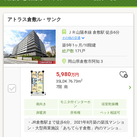
アトラス倉敷ル・サンク
ＪＲ山陽本線 倉敷駅 徒歩6分
その他の交通
築5年1ヶ月/10階建
総戸数
171戸
岡山県倉敷市阿知３
5,980
万円
2
3SLDK 76.73m
7階 南
モニタ付インターホ
南向き
浴室乾燥機
ン
床暖房
所有権
ペット相談可
・JR倉敷駅まで徒歩6分、2021年8月築の築浅マンショ
ン・大型商業施設「あちてらす倉敷」内のマンショ
ン・南向き76平米の3LDK、ゆとりの約15.5帖リビング