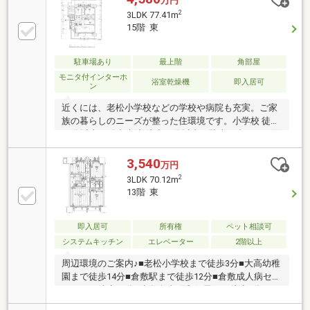
万円
2
3LDK 77.41m
15階 東
駐車場あり
最上階
角部屋
モニタ付インターホ
浴室乾燥機
即入居可
ン
近くには、老松小学校などの学校や病院も充実。ご家
族の暮らしのニーズが整った住環境です。小学校 徒歩
10分以内、総合病院 徒歩10分以内、駐車２台可、平面
駐車場、ペット相談、角住戸、設計住宅性能評価書、
建設住宅性能評価書（新築時）、即引渡可、山が見え
3,540
万円
る、市街地が近い、浴室乾燥機、陽当り良好、全居室
2
3LDK 70.12m
収納、駅まで平坦、ＬＤＫ１５畳以上、対面式キッチ
13階 東
ン、バリアフリー、東向き、オートバス、温水洗浄便
座、ＴＶモニタ付インターホン、緑豊かな住宅地、前
面棟無、通風良好、全居室フローリング、眺望良好、
即入居可
所有権
ペット相談可
ウォークインクローゼット、エレベーター、宅配ボッ
システムキッチン
エレベーター
2階以上
クス、食洗機、収納豊富な靴箱
周辺環境のご案内♪■老松小学校まで徒歩3分■大高幼稚
園まで徒歩14分■倉敷駅まで徒歩12分■倉敷成人病セン
ターまで徒歩12分■倉敷白楽町郵便局まで徒歩9分■ハ
ローズ田ノ上店まで徒歩11分■中国銀行倉敷支店まで