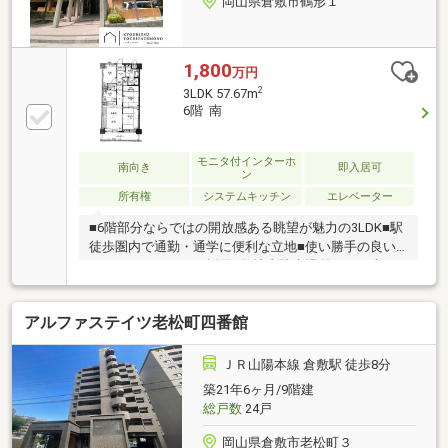
岡山県倉敷市鶴形１
1,800
万円
2
3LDK 57.67m
6階 南
モニタ付インターホ
南向き
即入居可
ン
所有権
システムキッチン
エレベーター
■6階部分ならではの開放感ある眺望が魅力の3LDK■駅
徒歩圏内で通勤・通学に便利な立地■使い勝手の良い
システムキッチンを採用■敷地内駐車場付きでお車を
お持ちの方も安心■各居室をしっかり確保したファミ
リー向けの間取り■スーパーや生活利便施設も利用し
アルファステイツ老松町四番館
やすい住環境眺望と利便性を兼ね備えたマンション
で、快適な新生活を始めませんか。住宅ローンとあわ
せたリフォーム資金のご相談も可能です。購入後の暮
ＪＲ山陽本線 倉敷駅 徒歩8分
らしまでトータルサポートいたします。
築21年6ヶ月/9階建
総戸数
24戸
岡山県倉敷市老松町３