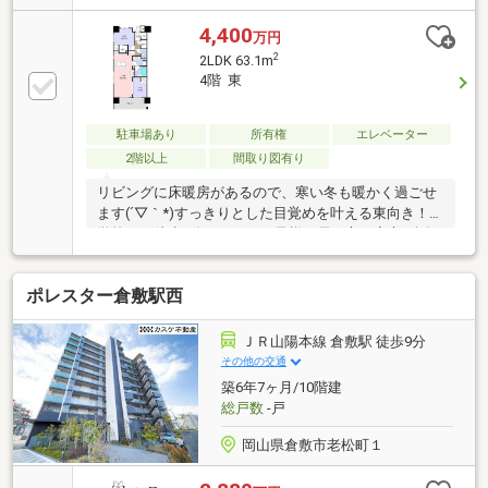
ダイニングキッチンは、すっきりと明るい空間で
す。・追焚き機能付きの浴室は帰宅が遅くなった日で
4,400
万円
も暖かいお風呂で一日の疲れをリセットできます。・
2
2LDK 63.1m
リビングダイニングには、足元から穏やかに効率的に
4階 東
室内全体を温める床暖房付き.・エコジョーズ採用で、
快適で経済的な住まいを実現。・梅雨時や雨の日に重
宝する浴室換気乾燥機は、日々の家事をサポート。
駐車場あり
所有権
エレベーター
2階以上
間取り図有り
リビングに床暖房があるので、寒い冬も暖かく過ごせ
ます(´▽｀*)すっきりとした目覚めを叶える東向き！小
学校まで徒歩8分のため、お子様が居る方も安心♪倉敷
駅まで徒歩5分で通勤通学、お買い物にも便利な好立
地です♪・倉敷東小学校まで647ｍ 徒歩8分・東中学
ポレスター倉敷駅西
校まで2197ｍ 徒歩27分・くらしき食彩館 倉敷天満屋
店まで351ｍ 徒歩4分・ローソン倉敷阿知2丁目店ま
で235ｍ 徒歩3分・倉敷中央病院まで993ｍ 徒歩12
ＪＲ山陽本線 倉敷駅 徒歩9分
分・倉敷駅前郵便局まで322ｍ 徒歩4分
その他の交通
築6年7ヶ月/10階建
総戸数
-戸
岡山県倉敷市老松町１