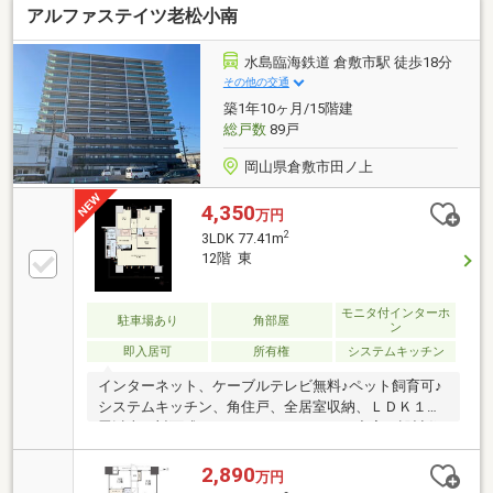
アルファステイツ老松小南
17帖の縦長LDKです。■ウォークスルークローゼット
で収納力UP■浴室乾燥・暖房完備■家事の時短ができる
食洗器有り■角部屋を活かした2面バルコニー■敷地内
水島臨海鉄道 倉敷市駅 徒歩18分
平面駐車場1台確保可能（料金0円）→敷地外徒歩約1
その他の交通
分の駐車場も再契約で引継ぎ可能（月額6000円）■ペ
築1年10ヶ月/15階建
ット飼育可能■宅配ボックス有り■日程調整の上ご見学
総戸数
89戸
可能でございます。
岡山県倉敷市田ノ上
4,350
万円
2
3LDK 77.41m
12階 東
モニタ付インターホ
駐車場あり
角部屋
ン
即入居可
所有権
システムキッチン
インターネット、ケーブルテレビ無料♪ペット飼育可♪
システムキッチン、角住戸、全居室収納、ＬＤＫ１５
畳以上、対面式キッチン、セキュリティ充実、設計住
宅性能評価書、建設住宅性能評価書（新築時）、駐車
２台可、市街地が近い、総合病院 徒歩10分以内、平面
2,890
万円
駐車場、温水洗浄便座、ＴＶモニタ付インターホン、