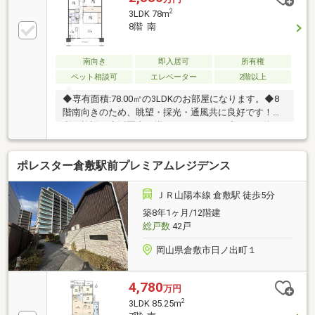
2
3LDK 78m
8階 南
南向き
即入居可
所有権
ペット相談可
エレベーター
2階以上
◆専有面積:78.00㎡の3LDKのお部屋になります。◆8
階南向きのため、眺望・採光・通風共に良好です！◆
利便施設が生活圏内に揃っております！◆LDKが約16
帖あり、開放的な間取りです！◆キッチンは対面キッ
チンのため、リビングダイニングとの一体感が感じら
ポレスター倉敷駅前プレミアムレジデンス
れます！◆収納に充実したゆとりのある間取りです！
ＪＲ山陽本線 倉敷駅 徒歩5分
築8年1ヶ月/12階建
総戸数
42戸
岡山県倉敷市日ノ出町１
4,780
万円
2
3LDK 85.25m