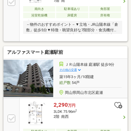
7階 南
南向き
駐車場あり
角部屋
浴室乾燥機
床暖房
所有権
－物件のおすすめポイント－▼立地・JR山陽本線「倉
敷」徒歩5分▼特徴・眺望良好な7階部分・食洗機付の
アイランドキッチン・全居室・廊下に収納有・浴室は
1620サイズ、浴室乾燥機・窓付・奥行最大2mの両面
バルコニー・門扉付の玄関ポーチ・ペット飼育可能(細
アルファスマート庭瀬駅前
則有)▼設備・床暖房(LD)・スロップシンク・宅配ボッ
クス▼周辺環境・マルナカ倉敷駅前店 徒歩4分(約
310m)・アリオ倉敷 徒歩4分(約300m)・倉敷市立万寿
ＪＲ山陽本線 庭瀬駅 徒歩9分
小学校 徒歩10分(約740m)■ ご希望の住まい探しをお手
その他の交通
伝いします ━━━━━・・・物件の詳細・ご相談はお
築15年3ヶ月/10階建
気軽にお問い合わせください。
総戸数
54戸
岡山県岡山市北区庭瀬
2,290
万円
2
3LDK 75.96m
2階 南西