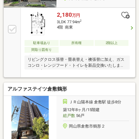
2,180
万円
2
3LDK 77.94m
4階 南東
駐車場あり
所有権
2階以上
間取り図有り
リビングクロス張替・畳表替え・襖張替に加え、ガス
コンロ・レンジフード・トイレを新品交換いたしま
す。全室バリアフリーで、引き渡し前にハウスクリー
ニングも実施！綺麗な状態でそのまま気持ちよくお住
まいいただけます。
アルファステイツ倉敷鶴形
ＪＲ山陽本線 倉敷駅 徒歩8分
築12年8ヶ月/15階建
総戸数
56戸
岡山県倉敷市鶴形２