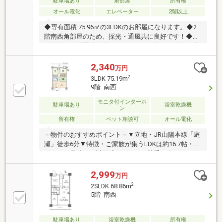
駐車場あり
角部屋
所有権
オール電化
エレベーター
2階以上
◆専有面積:75.96㎡の3LDKのお部屋になります。◆2
階南西角部屋のため、採光・通風共に良好です！◆利
便施設が生活圏内に揃っております！◆LDKが約16帖
あり、開放的な間取りです！◆キッチンは対面キッチ
ンのため、リビングダイニングとの一体感が感じられ
2,340
万円
ます！◆収納に充実したゆとりのある間取りです！
2
3LDK 75.19m
9階 南西
モニタ付インターホ
駐車場あり
浴室乾燥機
ン
所有権
ペット相談可
オール電化
－物件のおすすめポイント－▼立地・JR山陽本線「庭
瀬」徒歩6分▼特徴・ご家族が集うLDKは約16.7帖・リ
ビングを見渡せる対面式キッチン、勝手口有・LDと隣
接する和室は一体利用も可能・キッチンと洗面室が近
く、家事動線良好・WIC等、各洋室・和室に収納有・
2,999
万円
ペット飼育可能(規約有)▼設備・浴室乾燥機・オール
2
2SLDK 68.86m
電化・オートロック▼周辺環境・わたなべ生鮮館庭瀬
5階 南西
店 徒歩3分(約200m)※リース料金 月額3169円(IH1430
円・電気温水器1739円)■ ご希望の住まい探しをお手伝
いします ━━━━━・・・物件の詳細・ご相談はお気
駐車場あり
浴室乾燥機
所有権