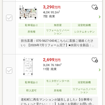
3,290
万円
2
4LDK 95.2m
7階 南東
駐車場あり
角部屋
浴室乾燥機
リフォームリノベー
所有権
システムキッチン
ション
担当直通：070-5627-0434(こちらに直接ご連絡くださ
い）【2026年7月リフォーム完了】■水回り全新品：キ
ッチン、ユニットバス（浴室乾燥機付）、洗面台、ト
イレ、防水パン■内装全般：全室クロス・フローリン
グ張替、建具・玄関収納・カーテンレール交換、畳表
2,699
万円
替■設備：全室LED照明新設、ハウスクリーニング他担
2
3LDK 76.18m
当者：宅建士／2級FP技能士／介護福祉士/賃貸不動産
11階 南東
経営管理士買い替え・住宅ローン・将来の資金計画ま
でトータルプロデュースいたします。
モニタ付インターホ
駐車場あり
浴室乾燥機
ン
リフォームリノベー
即入居可
所有権
ション
老松町に再生マンションが誕生しました♪【仕事帰り
にちょっと見たい・・・】もOK！お気軽にお問い合わ