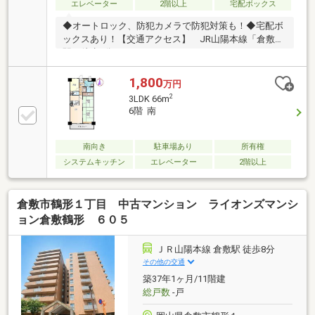
ーキングもありますので、来客時も安心です
エレベーター
2階以上
宅配ボックス
◆オートロック、防犯カメラで防犯対策も！◆宅配ボ
ックスあり！【交通アクセス】 JR山陽本線「倉敷」
駅 徒歩8分＝＝＝＝＝＝＝＝＝＝＝＝＝＝＝＝＝＝
＝＝＝＝＝＝＝＝＝＝＝＝＝＝【周辺施設】 倉敷市
立倉敷東小学校まで260m 徒歩4分 ローソン倉敷阿
1,800
万円
知二丁目店まで420m 徒歩6分 マルナカ倉敷駅前店
2
3LDK 66m
まで610m 徒歩8分＝＝＝＝＝＝＝＝＝＝＝＝＝＝＝
6階 南
＝＝＝＝＝＝＝＝＝＝＝＝＝＝＝＝＝どんな些細なご
質問でも担当：内海までお気軽にお問合せください
♪（通話無料：0120-086-237）
南向き
駐車場あり
所有権
システムキッチン
エレベーター
2階以上
倉敷市鶴形１丁目 中古マンション ライオンズマンシ
ョン倉敷鶴形 ６０５
ＪＲ山陽本線 倉敷駅 徒歩8分
その他の交通
築37年1ヶ月/11階建
総戸数
-戸