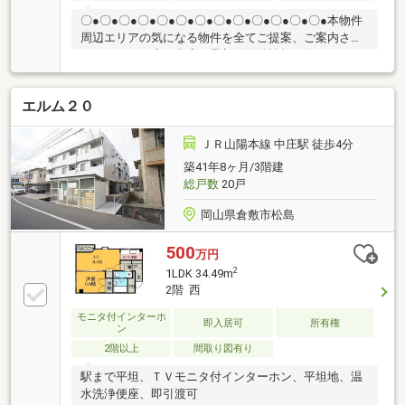
〇●〇●〇●〇●〇●〇●〇●〇●〇●〇●〇●〇●〇●本物件
周辺エリアの気になる物件を全てご提案、ご案内させ
て頂きます！店頭来店で最新の物件情報を知りたい！
まとめて物件見学ができる見学ツアーは【その場で確
定！ 見学予約する（無料）からご予約下さい】〇●
エルム２０
〇●〇●〇●〇●〇●〇●〇●〇●〇●〇●〇●〇●JR中庄駅
まで徒歩13分！ペット飼育可能♪目の前にマスカット
スタジアム・倉敷スポーツ公園があります！他にも
ＪＲ山陽本線 中庄駅 徒歩4分
「これはどんな物件？」「住所が知りたい」など、お
築41年8ヶ月/3階建
気兼ねなくお問い合わせください。物件ごとではな
総戸数
20戸
く、お客様ごとに担当者がサポートさせていただきま
す。
岡山県倉敷市松島
500
万円
2
1LDK 34.49m
2階 西
モニタ付インターホ
即入居可
所有権
ン
2階以上
間取り図有り
駅まで平坦、ＴＶモニタ付インターホン、平坦地、温
水洗浄便座、即引渡可