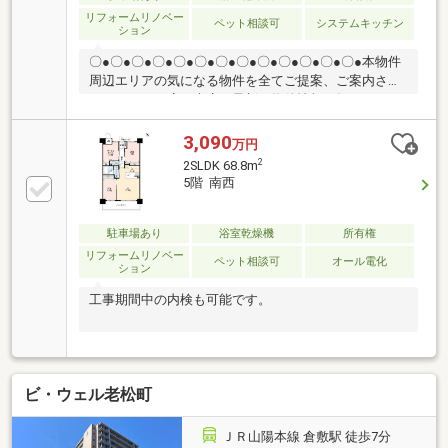
軽にお問い合わせください。
リフォームリノベー
ペット相談可
システムキッチン
ション
〇●〇●〇●〇●〇●〇●〇●〇●〇●〇●〇●〇●〇●本物件
周辺エリアの気になる物件を全てご提案、ご案内させ
て頂きます！店頭来店で最新の物件情報を知りたい！
まとめて物件見学ができる見学ツアーは【その場で確
定！ 見学予約する（無料）からご予約下さい】〇●
3,090
万円
〇●〇●〇●〇●〇●〇●〇●〇●〇●〇●〇●〇●●オール電
2
2SLDK 68.8m
化マンション！●ペット飼育可能♪●住宅ローン控除適
5階 南西
合物件●あんしん既存住宅売買瑕疵保険加入物件●小学
校・中学校まで徒歩10分以内他にも「これはどんな物
件？」「住所が知りたい」など、お気兼ねなくお問い
駐車場あり
浴室乾燥機
所有権
合わせください。
リフォームリノベー
ペット相談可
オール電化
ション
工事期間中の内検も可能です。
ビ・ウェル老松町
ＪＲ山陽本線 倉敷駅 徒歩7分