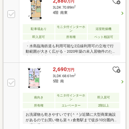
2,880
万円
2
3LDK 70.89m
4階 南東
モニタ付インターホ
駐車場あり
浴室乾燥機
ン
即入居可
所有権
ペット相談可
・水島臨海鉄道も利用可能な2沿線利用可の立地で行
動範囲が大きく広がる・2020年築の未入居物件のため
室内は大変美しく新生活をすぐに開始可能・LDKは南
東向きで明るい陽光が室内を包みます・落ち着きのあ
る和室はゲストルームや子どもの遊び場として多目的
2,690
万円
に活用・食器洗浄乾燥機やワイド洗面台など家事効率
2
3LDK 68.61m
を高める最新設備を完備【周辺環境】・JR倉敷駅まで
5階 南
平坦な道を徒歩9分、毎日の通勤通学がスムーズ・風
情ある倉敷美観地区まで徒歩16分で歴史を感じる散策
が日常に・アリオ倉敷まで徒歩9分で休日のお買い物
モニタ付インターホ
南向き
即入居可
ン
を気軽に楽しめる・遊具や芝生が広がる倉敷みらい公
所有権
エレベーター
2階以上
園まで徒歩8分と外遊びも充実の環境
お洗濯物も乾きやすいです(＾＾)/近隣に大型商業施設
があるのでお買い物も楽々♪倉敷駅まで徒歩10分圏内
で通勤通学・遠出などもしやすい便利な立地です(‘・