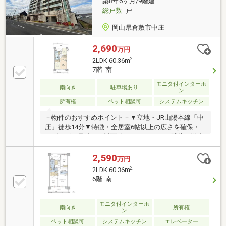
築8年6ヶ月/9階建
ニター付オートロックを備え、セキュリティが気にな
総戸数
-戸
る方にも適しています
岡山県倉敷市中庄
2,690
万円
2
2LDK 60.36m
7階 南
モニタ付インターホ
南向き
駐車場あり
ン
所有権
ペット相談可
システムキッチン
－物件のおすすめポイント－▼立地・JR山陽本線「中
庄」徒歩14分▼特徴・全居室6帖以上の広さを確保・
リビングを見渡せる対面式キッチン・LDと隣接の洋室
は一体利用も可能・洗面室にリネン庫を設置・玄関ま
わりを綺麗に保てるSIC・スロップシンク付の南向き
2,590
万円
バルコニー・プライバシーに配慮された玄関アルコー
2
2LDK 60.36m
ブ・ペット飼育可能(飼育細則有)▼設備・食洗機／浄
6階 南
水器・宅配ボックス・オートロック▼周辺環境・ロー
ソンマスカットスタジアム前店 徒歩8分(約590m)■ ご
希望の住まい探しをお手伝いします ━━━━━・・・
モニタ付インターホ
南向き
所有権
ン
物件の詳細・ご相談はお気軽にお問い合わせくださ
ペット相談可
システムキッチン
エレベーター
い。