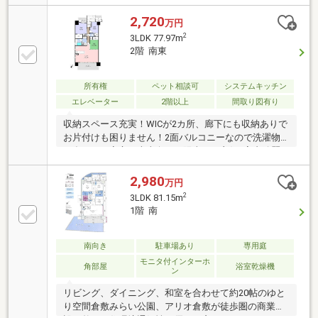
ω・´)b・町内会費400円/月・GMアソシエライフアッ
プサービス(任意加入)275円/月・ペット相談(サイズ規
2,720
万円
制あり)・駐車場は抽選（別途駐車場料金要）・浴室ハ
2
3LDK 77.97m
ウスクリーニング実施済み・倉敷市立老松小学校ま
2階 南東
で 約922m・倉敷市立西中学校まで 約547m・
食品館 天満屋ハピーズ アリオ倉敷店まで 約
730m・セブンイレブン 倉敷老松3丁目店まで 約
所有権
ペット相談可
システムキッチン
487m・倉敷老松郵便局まで 約476ｍ
エレベーター
2階以上
間取り図有り
収納スペース充実！WICが2カ所、廊下にも収納ありで
お片付けも困りません！2面バルコニーなので洗濯物
が多い日も安心！南東向きで陽当たり良好♪室内綺麗
に使用されています(*´▽｀*)ペット飼育可！大切なペ
ットと一緒にお過ごしいただけ倉敷駅まで徒歩9分の
2,980
万円
好立地！スーパーやコンビニなど周辺施設も充実して
2
3LDK 81.15m
いてとても暮らしやすい環境です♪・老松小学校まで
1階 南
924ｍ 徒歩12分・西中学校まで549ｍ 徒歩7分・ハ
ピーズ アリオ倉敷店まで728ｍ 徒歩9分・セブンイレ
ブン倉敷老松3丁目店まで489ｍ 徒歩6分・倉敷平成
南向き
駐車場あり
専用庭
病院まで949ｍ 徒歩12分・倉敷老松郵便局まで478
モニタ付インターホ
角部屋
浴室乾燥機
ン
ｍ 徒歩6分
リビング、ダイニング、和室を合わせて約20帖のゆと
り空間倉敷みらい公園、アリオ倉敷が徒歩圏の商業施