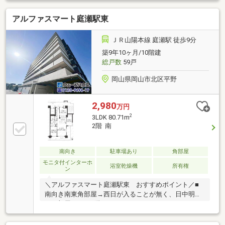
はお電話がスムーズです♪
アルファスマート庭瀬駅東
ＪＲ山陽本線 庭瀬駅 徒歩9分
築9年10ヶ月/10階建
総戸数
59戸
岡山県岡山市北区平野
2,980
万円
2
3LDK 80.71m
2階 南
南向き
駐車場あり
角部屋
モニタ付インターホ
浴室乾燥機
所有権
ン
＼アルファスマート庭瀬駅東 おすすめポイント／■
南向き南東角部屋→西日が入ることが無く、日中明る
いお部屋です。■階下がエントランスとなっており、
足音に気にすることなく生活頂けます♪■活きた3LDK
で全居室窓がありエアコン設置可能■ゆったりした約