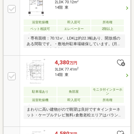
2
2LDK 70.12m
前面棟無、通風良好、全居室フローリング、ウォーク
14階 東
インクローゼット、小学校 徒歩10分以内、平坦地、エ
レベーター、宅配ボックス、駐輪場、食器洗乾燥機
浴室乾燥機
即入居可
所有権
ペット相談可
エレベーター
2階以上
・専有面積：70.12㎡、LDKは約22.3帖あり、開放感の
ある間取です。・敷地外駐車場確保しています。(月額
5 000円)・浴室暖房乾燥機付です。・エコジョーズ、
LED仕様のダウンライト、一括受電システムを採用し
ており、経済的です。・ハンズフリーキーのため、便
4,380
万円
利です。・段差のないバリアフリー設計のため、安心
2
3LDK 77.41m
です。・老松小学校まで徒歩5分、西中学校まで徒歩
14階 東
18分、マルナカ老松町店まで徒歩10分、ハローズ田ノ
上店まで徒歩12分、ファミリーマート倉敷老松5丁目
店まで徒歩7分、白楽町郵便局まで徒歩8分、玉島信用
モニタ付インターホ
駐車場あり
角部屋
ン
金庫倉敷支店まで徒歩9分、倉敷第一病院まで徒歩7
浴室乾燥機
即入居可
所有権
分、利便性に優れた立地です。
まわりに高い建物がので眺望は良好です☆インターネ
ット・ケーブルテレビ無料♪倉敷老松エリアはバラン
スよく保たれた住宅街。近くには、老松小学校などの
学校や病院も充実。ご家族の暮らしのニーズが整った
住環境です。
4,580