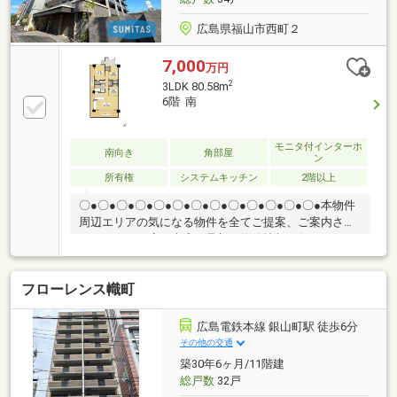
内■空き部屋となっております
広島県福山市西町２
7,000
万円
2
3LDK 80.58m
6階 南
モニタ付インターホ
南向き
角部屋
ン
所有権
システムキッチン
2階以上
〇●〇●〇●〇●〇●〇●〇●〇●〇●〇●〇●〇●〇●本物件
周辺エリアの気になる物件を全てご提案、ご案内させ
て頂きます！店頭来店で最新の物件情報を知りたい！
まとめて物件見学ができる見学ツアーは【その場確
定！ 見学予約する（無料）からご予約下さい】〇●
フローレンス幟町
〇●〇●〇●〇●〇●〇●〇●〇●〇●〇●〇●〇●◇洗練を極
めた築浅の上質空間・2023年築の築浅分譲！6階南向
き角住戸 ・を基調としたモダン内装に、温かみある
広島電鉄本線 銀山町駅 徒歩6分
木目調の対面式キッチンが美しく調和 ・34平米超の
その他の交通
広大な2面ワイドバルコニーとフラットに繋がる開放
築30年6ヶ月/11階建
的な設計・浴室の窓や大容量WIC等、快適性と収納力
総戸数
32戸
を両立