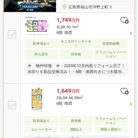
広島県福山市沖野上町３
1,749
万円
2
3LDK 63.1m
6階 南西
モニタ付インターホ
駐車場あり
浴室乾燥機
ン
リフォームリノベー
即入居可
所有権
ション
☆ 物件特徴 ☆・2025年12月内装リフォーム完了！
水回りを新品交換済み！・6階・南西向きにつき陽当
たり・眺望・風通し良好。開放感あふれる住空間です
♪・約15帖のLDKを中心とした3LDKで、ご家族でもゆ
とりある暮らしを実現！・全居室収納付きで、お部屋
1,649
万円
をすっきりと保ちながら快適に暮らせます・浴室乾燥
2
2SLDK 66.59m
機・浄水器・TVモニター付インターホンなど暮らしを
6階 南西
快適にする設備が充実しています。・敷地内駐車場1
台確保可能で新生活をスムーズに始められます♪☆
周辺環境 ☆・ローソン 沖野上店：徒歩4分・福山医
リフォームリノベー
駐車場あり
所有権
ション
療センター：徒歩9分・多治米小学校：徒歩12分・城
エレベーター
2階以上
間取り図有り
南中学校：徒歩17分