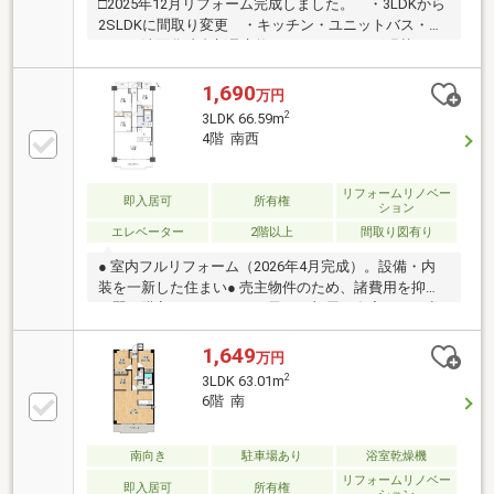
□2025年12月リフォーム完成しました。 ・3LDKから
2SLDKに間取り変更 ・キッチン・ユニットバス・ト
イレ・洗面化粧台新品交換 ・フローリング張替
え ・クロス張替え ・建具交換□66.59㎡の2SLDKマ
ンションです。□家族が集うLDKは南西向きで陽当り良
1,690
万円
好。17.7帖の広さがあります。□リビングに隣接したフ
2
3LDK 66.59m
リースペースは、書斎・収納・家事室等、ライフスタ
4階 南西
イルに合わせ、色々な使い方が可能です。□平面駐車
場１台使用可能です。(月額使用料5 000円)□内見ご希
望の際には、お気軽にお問合せください。
リフォームリノベー
即入居可
所有権
ション
エレベーター
2階以上
間取り図有り
● 室内フルリフォーム（2026年4月完成）。設備・内
装を一新した住まい● 売主物件のため、諸費用を抑え
て賢く購入いただけます● 子ども部屋や在宅ワーク空
間も確保しやすい、使い勝手の良い3LDK● セブンイレ
ブン福山沖野上2丁目店まで266m。深夜の買い物も安
1,649
万円
心● エブリイ緑町店（748m）など、徒歩10分圏内に多
2
3LDK 63.01m
彩な商業施設が充実● 福山医療センター（623m）をは
6階 南
じめ病院が身近に揃う「病院通り」エリア● 鉄筋コン
クリート造8階建。あなぶきハウジングサービスによ
る日勤管理で安心です● 現在空家のため、リフォーム
南向き
駐車場あり
浴室乾燥機
完了後スムーズにお引渡しが可能です
リフォームリノベー
即入居可
所有権