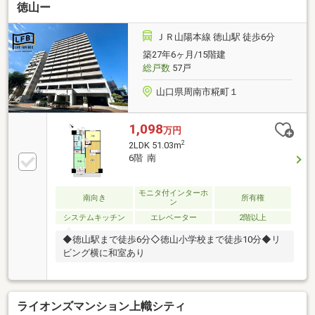
(飼育規則あり)◆生活に必要な諸施設徒歩圏内です■所
徳山ー
有者様は引越済ですので、いつでも内覧できます。お
気軽にお問合せ下さい
ＪＲ山陽本線 徳山駅 徒歩6分
築27年6ヶ月/15階建
総戸数
57戸
山口県周南市糀町１
1,098
万円
2
2LDK 51.03m
6階 南
モニタ付インターホ
南向き
所有権
ン
システムキッチン
エレベーター
2階以上
◆徳山駅まで徒歩6分◇徳山小学校まで徒歩10分◆リ
ビング横に和室あり
ライオンズマンション上幟シティ