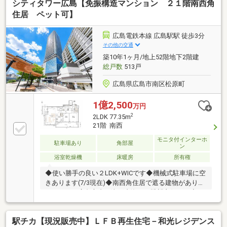
シティタワー広島【免振構造マンション ２１階南西角
住居 ペット可】
広島電鉄本線 広島駅駅 徒歩3分
その他の交通
築10年1ヶ月/地上52階地下2階建
総戸数
513戸
広島県広島市南区松原町
1億2,500
万円
2
2LDK 77.35m
21階 南西
モニタ付インターホ
駐車場あり
角部屋
ン
浴室乾燥機
床暖房
所有権
◆使い勝手の良い２LDK+WICです◆機械式駐車場に空
きあります(7/3現在)◆南西角住居で遮る建物がありま
せんので、広島市内～瀬戸内海まで眺望良好です◆リ
ビングには、寒い時期便利な床暖房があります◆キッ
チンには、ディスポーザー（生ごみ粉砕処理器）あり
駅チカ【現況販売中】ＬＦＢ再生住宅－和光レジデンス
ます◆ゴミ出しは、24時間可能です◆ペット飼育可