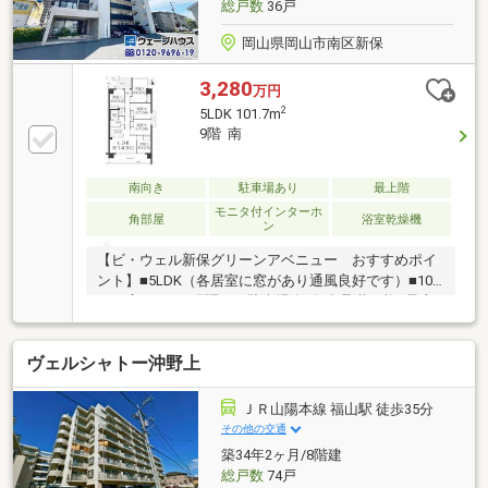
総戸数
36戸
岡山県岡山市南区新保
3,280
万円
2
5LDK 101.7m
9階 南
南向き
駐車場あり
最上階
モニタ付インターホ
角部屋
浴室乾燥機
ン
【ビ・ウェル新保グリーンアベニュー おすすめポイ
ント】■5LDK（各居室に窓があり通風良好です）■101
㎡の広々とした間取り■駐車場縦列2台承継可能■最上
階角部屋の為、眺望良好です■ペット飼育可能■コンビ
ニがすぐ近く、スーパーマーケットも徒歩圏内です。
ヴェルシャトー沖野上
お住まい探しのことなら「ウェーブハウス」へお任せ
下さい！■リフォームの相談がしたい・・・■探し方を
教えてほしい・・・■自分に合ったお部屋を紹介して
ＪＲ山陽本線 福山駅 徒歩35分
ほしい・・・■住宅ローン組めるのか教えて欲しいま
その他の交通
ずはウェーブハウスにお気軽にお尋ね下さいませ！
築34年2ヶ月/8階建
総戸数
74戸