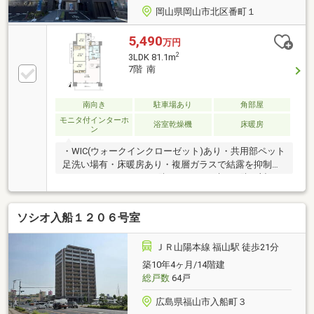
岡山県岡山市北区番町１
5,490
万円
2
3LDK 81.1m
7階 南
南向き
駐車場あり
角部屋
モニタ付インターホ
浴室乾燥機
床暖房
ン
・WIC(ウォークインクローゼット)あり・共用部ペット
足洗い場有・床暖房あり・複層ガラスで結露を抑制し
ます♪・オートロック、防犯カメラで叶える防犯対
策！＝＝＝＝＝＝＝＝＝＝＝＝＝＝＝＝＝＝＝＝＝
【交通アクセス】◆山陽本線 岡山駅 徒歩22分◆岡山
ソシオ入船１２０６号室
電軌東山本線 城下駅 徒歩13分【周辺施設】◆岡山市
立岡山中央小学校まで370m 徒歩5分◆ファミリーマー
ト岡山番町店まで520m 徒歩7分◆岡山神社まで600m
ＪＲ山陽本線 福山駅 徒歩21分
徒歩8分＝＝＝＝＝＝＝＝＝＝＝＝＝＝＝＝＝＝＝＝
築10年4ヶ月/14階建
＝≪案内予約受付中≫こちらの物件についての詳細
総戸数
64戸
は、担当【大島】までお気軽にお問い合わせくださ
い。
広島県福山市入船町３