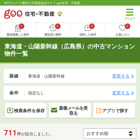
NTTグループ運営の不動産総合サイト goo住宅・不動産
1
0
0
0
最近検索した条件
最近見た物件
保存した条件
お気に入り
東海道・山陽新幹線（広島県）の中古マンション
物件一覧
路線
変更する
東海道・山陽新幹線
条件
変更する
指定なし
新着メールを受
検索条件を保存
アプリで探す
取る
711
件
が該当しました。