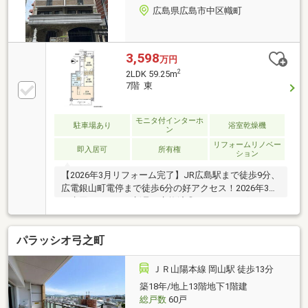
広島県広島市中区幟町
3,598
万円
2
2LDK 59.25m
7階 東
モニタ付インターホ
駐車場あり
浴室乾燥機
ン
リフォームリノベー
即入居可
所有権
ション
【2026年3月リフォーム完了】JR広島駅まで徒歩9分、
広電銀山町電停まで徒歩6分の好アクセス！2026年3月
に水回りをすべて新品に交換済◎フローリングやクロ
スも張り替えており、新築気分で気持ち良くご入居い
ただけます♪幟町小学校・中学校近く！■平日・土日・
パラッシオ弓之町
祝日問わず当日のご見学も可能です■住宅ローン相談
会も好評実施中 お客様それぞれに最適な資金プラン
をご提案致します■ご縁を大切に！全力でサポート致
ＪＲ山陽本線 岡山駅 徒歩13分
します■株式会社富士不動産販売■フリーダイヤル
築18年/地上13階地下1階建
0120-32-2882（通話料無料）■電話（082）292-6633■
総戸数
60戸
ご質問やご相談等、何なりとお申し付け下さい♪