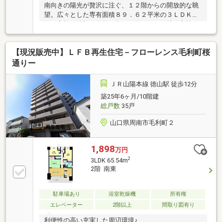
南向きの陽光が贅沢に注ぐ、１２階からの開放的な眺
望。広々とした専有面積８９．６２平米の３ＬＤＫ
は、家族の笑顔が自然と集まる約１４．９帖の心地よ
いリビングダイニングが魅力です。お部屋の間には生
活動線をスマートにするウォークスルークローゼット
【現況販売中】ＬＦＢ再生住宅－フローレンス毛利町桜
を配置し、日々の暮らしに上質なゆとりをプラス。さ
らに、最新のシステムキッチンや浴室、洗面台など、
通りー
室内は細部まで洗練されたリフォームが施されてお
り、快適な新生活をすぐにスタートできます。鹿田小
ＪＲ山陽本線 徳山駅 徒歩12分
学校まで徒歩６分という、お子様の通学にも安心の好
築25年6ヶ月/10階建
立地。この心地よさと開放感を、ぜひ現地の内見でご
総戸数
35戸
体感ください。
山口県周南市毛利町２
1,898
万円
2
3LDK 65.54m
2階 南東
駐車場あり
浴室乾燥機
所有権
エレベーター
2階以上
間取り図有り
利便性の高い充実した周辺環境♪