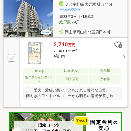
物件を常時オープン公開◎ ⇒ご自分で条件を入力
ＪＲ宇野線 大元駅 徒歩11分
し、納得いくまで探せます。◆新着・計画中物件な
その他の交通
ど…豊富な物件情報は『関連リンク』へ優良不動産販
築23年3ヶ月/13階建
売広島市南区皆実町3丁目3-22
総戸数
29戸
岡山県岡山市北区鹿田本町
2,740
万円
2
2LDK 81.25m
4階 南
南向き
駐車場あり
角部屋
モニタ付インターホ
即入居可
所有権
ン
ーー愛犬、愛猫と紡ぐ、光あふれる贅沢な日常。ーー
南向きのワイドバルコニーから明るい陽光が差し込
む、約１８.３帖の広々としたリビングダイニング 。専
有面積８１.２５㎡のゆとりある２ＬＤＫの間取りは、
洋室２部屋がともに７帖以上とプライベート空間もゆ
ったり確保されています 。大切なペットと一緒に暮ら
せるのも嬉しいポイントです 。キッチンや浴室、洗面
台、トイレなどの水回りは新調され、食洗機やカウン