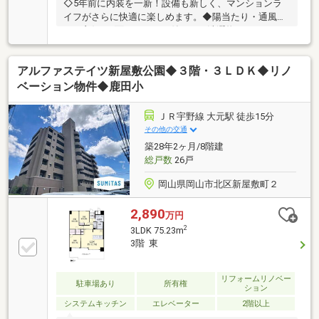
◇5年前に内装を一新！設備も新しく、マンションラ
イフがさらに快適に楽しめます。◆陽当たり・通風と
もに良好な3面バルコニー付き！お洗濯物もたくさん
干せて毎日快適です。◇食器棚が備え付けられた便利
なキッチン！新しく家具を買い足す必要がなく経済的
アルファステイツ新屋敷公園◆３階・３ＬＤＫ◆リノ
です。◆家族の会話が弾む対面式カウンターキッチ
ン！リビングを見渡しながらお料理を楽しめます。
ベーション物件◆鹿田小
ＪＲ宇野線 大元駅 徒歩15分
その他の交通
築28年2ヶ月/8階建
総戸数
26戸
岡山県岡山市北区新屋敷町２
2,890
万円
2
3LDK 75.23m
3階 東
リフォームリノベー
駐車場あり
所有権
ション
システムキッチン
エレベーター
2階以上