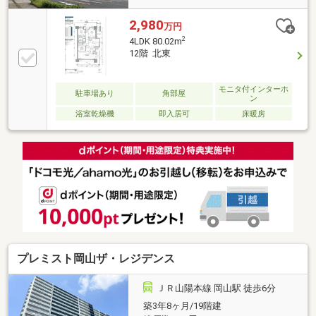
2,980
万円
2
4LDK 80.02m
12階 北東
モニタ付インターホ
駐車場あり
角部屋
ン
浴室乾燥機
即入居可
床暖房
プレミスト岡山ザ・レジデンス
ＪＲ山陽本線 岡山駅 徒歩6分
築3年8ヶ月/19階建