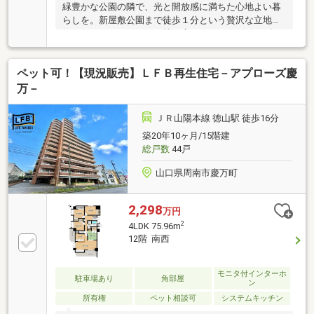
緑豊かな公園の隣で、光と開放感に満ちた心地よい暮
らしを。新屋敷公園まで徒歩１分という贅沢な立地に
佇む住まい。１６．７１帖の広々としたリビングダイ
ニングキッチンにはフラット対面キッチンを採用し、
家族の笑顔を見慢りながら料理を楽しめます。ペンダ
ペット可！【現況販売】ＬＦＢ再生住宅－アプローズ慶
ントライトの優しい光が食卓を彩り、暮らしに温かさ
を添えてくれます。水回りやクロス、床材まで一新さ
万－
れた美しい住空間に加え、２つのウォークインクロー
ゼットなど収納も充実しています。周辺環境も整った
ＪＲ山陽本線 徳山駅 徒歩16分
この場所で、新しい物語を始めてみませんか。ぜひ現
築20年10ヶ月/15階建
地で実際の開放感と心地よさをご見学ください。
総戸数
44戸
山口県周南市慶万町
2,298
万円
2
4LDK 75.96m
12階 南西
モニタ付インターホ
駐車場あり
角部屋
ン
所有権
ペット相談可
システムキッチン