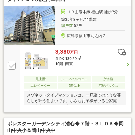
クスバリュ 小郡南店 徒歩9分（約700m）・WASHハ
ウス 山口小郡黄金店 徒歩3分（約220m）
ＪＲ山陽本線 福山駅 徒歩7分
築35年8ヶ月/11階建
総戸数
57戸
広島県福山市丸之内２
3,380
万円
2
4LDK 139.29m
10階 南東
最上階
ルーフバルコニー
所有権
エレベーター
2階以上
宅配ボックス
メゾネットタイプマンションは、一戸建てのような暮
らしが叶う住まいです。小さなお子様がいるご家庭
や、在宅ワークをする方にもおすすめです。福山駅ま
で徒歩約7分で通勤や通学も便利です。最上階のお部
屋で開放的でゆとりのある生活が送れそう。バルコニ
ポレスターガーデンシティ清心◆７階・３ＬＤＫ◆岡
ーからは、福山の街並みが見渡せます。お陽さまの光
とさわやかな風をたっぷりとりこめ、室内がいつも明
山中央小＆岡山中央中