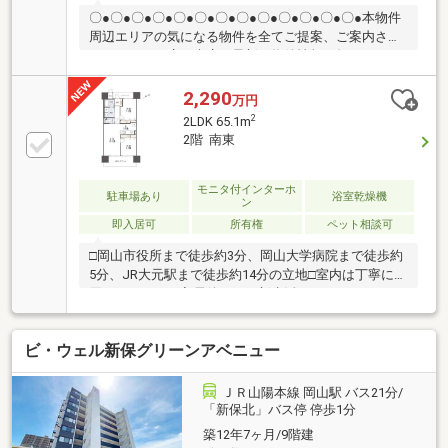
〇●〇●〇●〇●〇●〇●〇●〇●〇●〇●〇●〇●〇●本物件
周辺エリアの気になる物件を全てご提案、ご案内させ
て頂きます！店頭来店で最新の物件情報を知りたい！
まとめて物件見学ができる見学ツアーは【その場で確
定！ 見学予約する（無料）からご予約下さい】〇●
2,290
万円
〇●〇●〇●〇●〇●〇●〇●〇●〇●〇●〇●〇●●ペット飼
2
2LDK 65.1m
育可能！●鹿田小学校まで徒歩5分♪●JR大元駅まで徒
2階 南東
歩13分♪他にも「これはどんな物件？」「住所が知り
たい」など、お気兼ねなくお問い合わせください。物
件ごとではなく、お客様ごとに担当者がサポートさせ
モニタ付インターホ
駐車場あり
浴室乾燥機
ン
ていただきます。
即入居可
所有権
ペット相談可
□岡山市役所まで徒歩約3分、岡山大学病院まで徒歩約
5分、JR大元駅まで徒歩約14分の立地□室内は丁寧に使
用されており、入居後すぐに新生活がスタートできま
す♪□ペットとお過ごしいただけるマンションです
♪（使用細則に規定あり）□追い炊き機能付の浴室♪ 浴
ビ・ウェル新保グリーンアベニュー
室乾燥機完備で雨天時の洗濯物も安心♪ モニター付イ
ンターホンでセキュリティ対策も安心♪
ＪＲ山陽本線 岡山駅 バス21分/
「新保北」バス停 停歩1分
築12年7ヶ月/9階建