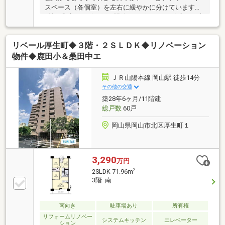
スペース（各個室）を左右に緩やかに分けています。
6帖の和室は、引き戸を開放すればLDKと一体化した大
空間として、閉めれば客間や寝室として活用できま
す。
リベール厚生町◆３階・２ＳＬＤＫ◆リノベーション
物件◆鹿田小＆桑田中エ
ＪＲ山陽本線 岡山駅 徒歩14分
その他の交通
築28年6ヶ月/11階建
総戸数
60戸
岡山県岡山市北区厚生町１
3,290
万円
2
2SLDK 71.96m
3階 南
南向き
駐車場あり
所有権
リフォームリノベー
システムキッチン
エレベーター
ション