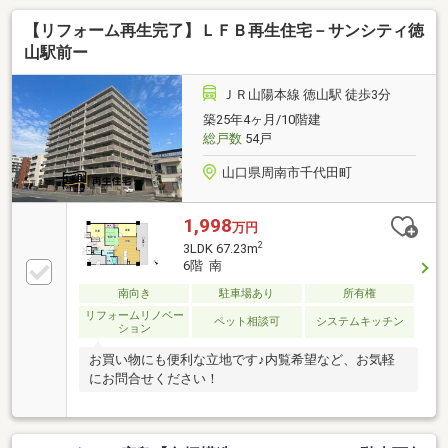
小学校徒歩7分、中学校徒歩6分【ご成約特典】◇3万
【リフォーム再生完了】ＬＦＢ再生住宅－サンシティ徳
円分の商品券等プレゼント詳細はお気軽にお問い合わ
せください【購入サポート】◆少額手付でも購入可能
山駅前ー
◆当社指定の引越し業者で大幅値引き◆お引越し費
用・家具家電費用はもちろん、他社借入やカーローン
ＪＲ山陽本線 徳山駅 徒歩3分
の残債を住宅ローンの低金利でまとめて借入可能◆住
築25年4ヶ月/10階建
宅ローンを複数社断られたことのある方のご成約実績
総戸数
54戸
あり！まずはご相談ください♪
山口県周南市千代田町
1,998
万円
2
3LDK 67.23m
6階 南
南向き
駐車場あり
所有権
リフォームリノベー
ペット相談可
システムキッチン
ション
お買い物にも便利な立地です♪内覧希望など、お気軽
にお問合せください！