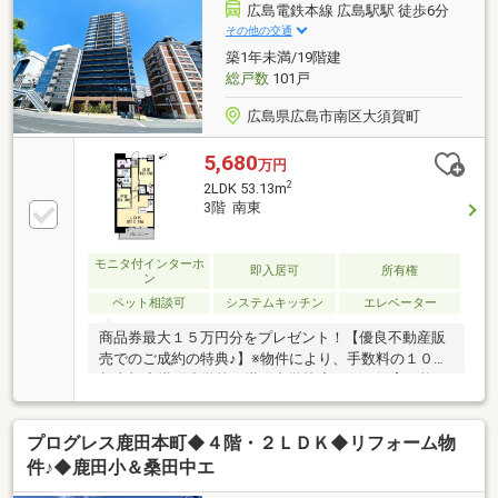
専用使用権が確保されているのも嬉しい魅力です。新
広島電鉄本線 広島駅駅 徒歩6分
生活を快適にスタートできるリフォームされた住空間
その他の交通
で、家族の新しい物語を始めてみませんか。ぜひ実際
築1年未満/19階建
の開放感と心地よさを現地でご内見ください。
総戸数
101戸
広島県広島市南区大須賀町
5,680
万円
2
2LDK 53.13m
3階 南東
モニタ付インターホ
即入居可
所有権
ン
ペット相談可
システムキッチン
エレベーター
商品券最大１５万円分をプレゼント！【優良不動産販
売でのご成約の特典♪】※物件により、手数料の１０％
相当額◆幟町小学校・幟町中学校◆ペット飼育可能♪
南東向きで陽当たり良好◆オートロック・宅配ボック
ス・防犯カメラ完備◆ゴミ出し24時間可能
プログレス鹿田本町◆４階・２ＬＤＫ◆リフォーム物
◆◇◇◆◇◇◆【疑問や不安ゼロ】あなたに寄り添
った、物件探しを始めましょう！◎自由にネット検索
件♪◆鹿田小＆桑田中エ
できるタブレットをご用意！広島全エリア約９０００