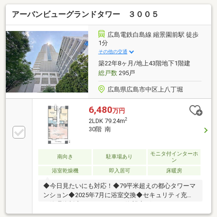
アーバンビューグランドタワー ３００５
広島電鉄白島線 縮景園前駅 徒歩
1分
その他の交通
築22年8ヶ月/地上43階地下1階建
総戸数
295戸
広島県広島市中区上八丁堀
6,480
万円
2
2LDK 79.24m
30階 南
モニタ付インターホ
南向き
駐車場あり
ン
浴室乾燥機
即入居可
床暖房
◆今日見たいにも対応！◆79平米超えの都心タワーマ
ンション◆2025年7月に浴室交換◆セキュリティ充実
の管理体制◆バルコニーから海望◆ゲストルーム・ラ
ウンジ・宅配BOX等共用部充実◆ペット飼育相談可◆