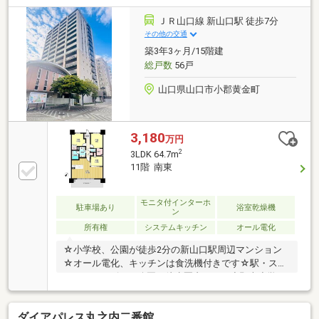
（月額使用料27000円）2027年7月21日現在空き有
ＪＲ山口線 新山口駅 徒歩7分
その他の交通
築3年3ヶ月/15階建
総戸数
56戸
山口県山口市小郡黄金町
3,180
万円
2
3LDK 64.7m
11階 南東
モニタ付インターホ
駐車場あり
浴室乾燥機
ン
所有権
システムキッチン
オール電化
☆小学校、公園が徒歩2分の新山口駅周辺マンション
☆オール電化、キッチンは食洗機付きです☆駅・スー
パー・コンビニ・公園が徒歩圏内です・小郡南小学
校 徒歩2分（約130m）・小郡中学校 徒歩27分（約
2100m）・黄金公園 徒歩1分（約74m）・セブン-イ
ダイアパレス丸之内二番館
レブン 山口小郡黄金町店 徒歩4分（約300m）・マッ