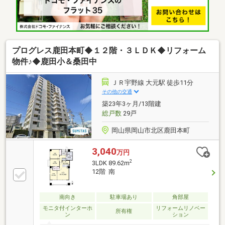
ターキッチンなど日々の快適を支える設備が充実 。鹿
田小学校まで徒歩約６分と近く、大元駅や岡山駅も利
用可能な好立地です 。心地よい開放感に満ちた４階の
お部屋を、ぜひ一度ご見学ください 。
プログレス鹿田本町◆１２階・３ＬＤＫ◆リフォーム
物件♪◆鹿田小＆桑田中
ＪＲ宇野線 大元駅 徒歩11分
その他の交通
築23年3ヶ月/13階建
総戸数
29戸
岡山県岡山市北区鹿田本町
3,040
万円
2
3LDK 89.62m
12階 南
南向き
駐車場あり
角部屋
モニタ付インターホ
リフォームリノベー
所有権
ン
ション