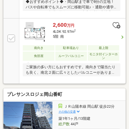
◆おすすめポイント◆・岡山駅まで車で8分の立地！
バスや自転車でもスムーズに移動可能♪・通勤や通学
はもちろん、出張や旅行などにも大変便利な立地◎・
利便性と落ち着いた開放感を兼ね備えた住環境☆・高
台ならではの眺望や四季を感じる緑に囲まれた心地よ
2,600
万円
い暮らしを実現！【リフォーム箇所】2023年11月：キ
2
4LDK 92.97m
ッチン・トイレ・洗面台、全部屋クロス張替2025年4
5階 南
月：浴室◆学校◆伊島小まで徒歩6分（430m）京山中
まで徒歩21分（1620m）◇◇◇ 管理店舗 ◇◇◇
南向き
駐車場あり
最上階
北長瀬駅から車で６分！カスケ不動産 岡山店≫0120-
モニタ付インターホ
677-588業者の方はこちらへ≫086-242-1001
角部屋
ルーフバルコニー
ン
ご家族の多い方にもおすすめです。南向きで陽当たり
も良く、南北２面に広々としたバルコニーがありま
す。
プレサンスロジェ岡山番町
ＪＲ山陽本線 岡山駅 徒歩22分
その他の交通
築1年1ヶ月/13階建
総戸数
44戸