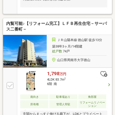
内覧可能♪【リフォーム完工】ＬＦＢ再生住宅－サーパ
ス二番町－
ＪＲ山陽本線 徳山駅 徒歩13分
築38年3ヶ月/14階建
総戸数
74戸
山口県周南市大字徳山
1,798
万円
2
4LDK 83.7m
6階 南
南向き
駐車場あり
角部屋
リフォームリノベー
所有権
管理人常駐
ション
玄関からまっすぐ伸びる廊下が、LDKとプライベート