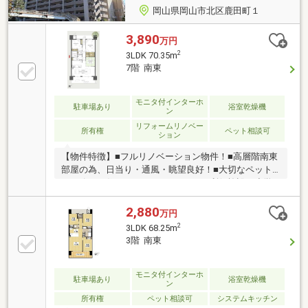
岡山県岡山市北区鹿田町１
3,890
万円
2
3LDK 70.35m
7階 南東
モニタ付インターホ
駐車場あり
浴室乾燥機
ン
リフォームリノベー
所有権
ペット相談可
ション
【物件特徴】■フルリノベーション物件！■高層階南東
部屋の為、日当り・通風・眺望良好！■大切なペット
と一緒にお住い頂けるマンション！■利便施設や小学
校が徒歩圏内にある為、生活がしやすいです！【周辺
環境】■岡山市立鹿田小学校まで徒歩6分の平坦な道の
2,880
万円
り。通学の負担が少なく、共働き世帯にとっても安心
2
3LDK 68.25m
感のある教育環境が整っています。■杜の街グレース
3階 南東
まで徒歩9分。仕事帰りの買い物や休日のお出かけも
徒歩圏内で完結－－－－－物件見学予約受付中！－－
－－－ お気軽にお電話下さい♪ウェーブハウ
モニタ付インターホ
駐車場あり
浴室乾燥機
ン
ス 【通話料無料】0120-9696-19
所有権
ペット相談可
システムキッチン