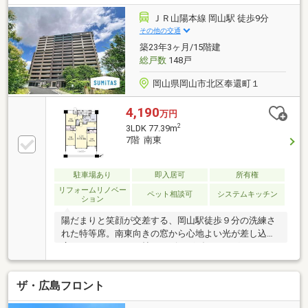
るく、気持ちの良い朝を迎えられます。気持ちも明る
くなりそうですね。
ＪＲ山陽本線 岡山駅 徒歩9分
その他の交通
築23年3ヶ月/15階建
総戸数
148戸
岡山県岡山市北区奉還町１
4,190
万円
2
3LDK 77.39m
7階 南東
駐車場あり
即入居可
所有権
リフォームリノベー
ペット相談可
システムキッチン
ション
陽だまりと笑顔が交差する、岡山駅徒歩９分の洗練さ
れた特等席。南東向きの窓から心地よい光が差し込む
広々とした１６．３帖のリビングダイニングキッチ
ン。大切なペットと一緒に、穏やかで贅沢な時間が流
れる暮らしがここにあります。共同浴場やゲストルー
ザ・広島フロント
ムなど充実した共用施設が、日々の暮らしに豊かな彩
りを添えてくれます。さらに、１住戸１区画の駐車場