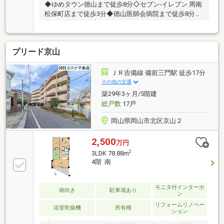
◆ゆめタウン徳山まで徒歩8分◇セブン-イレブン 周南
松保町店まで徒歩3分◆徳山医師会病院まで徒歩8分
◇JR徳山駅まで車で5分
プリード京山
ＪＲ吉備線 備前三門駅 徒歩17分
その他の交通
築29年3ヶ月/5階建
総戸数
17戸
岡山県岡山市北区京山２
2,500
万円
2
3LDK 78.88m
4階 南
モニタ付インターホ
南向き
駐車場あり
ン
リフォームリノベー
浴室乾燥機
所有権
ション