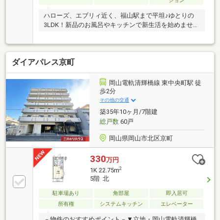
ション
ハローズ、エブリィ近く、福山駅まで平坦♪ゆとりの
3LDK！新品のお風呂やキッチンで新生活を始めません
か？
ダイアパレス京町
岡山電軌清輝橋線 東中央町駅 徒
歩2分
その他の交通
築35年10ヶ月/7階建
総戸数
60戸
岡山県岡山市北区京町
330
万円
2
1K 22.75m
5階 北
駐車場あり
角部屋
即入居可
所有権
システムキッチン
エレベーター
－物件のおすすめポイント－▼立地・岡山電軌清輝橋