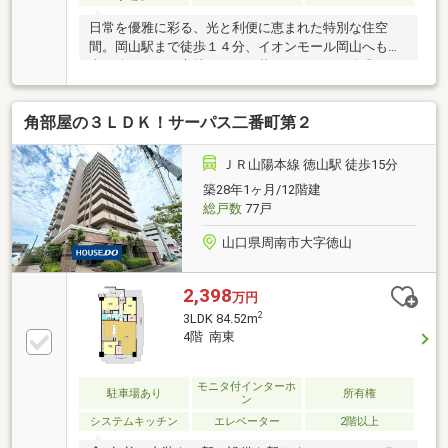
日常を優雅に彩る、光と利便に恵まれた特別な住空
間。岡山駅まで徒歩１４分、イオンモール岡山へも徒
歩９分という好立地に佇む、暮らしやすさを追求した
邸宅です。小学校まで徒歩５分とお子様の通学も安
心。日常の買い物から休日のお出かけまで、すべてが
角部屋の３ＬＤＫ！サーパス二番町第２
軽やかに繋がります。南向きの明るいリビングは１
６．４畳のゆとりある広さ。溢れる陽光が心地よい時
間を演出し、家族の笑顔を優しく包み込みます。使い
ＪＲ山陽本線 徳山駅 徒歩15分
勝手の良い２ＳＬＤＫの間取りも魅力的です。この洗
築28年1ヶ月/12階建
練された空間と快適な住環境を、ぜひ現地でご見学く
総戸数
77戸
ださい。
山口県周南市大字徳山
2,398
万円
2
3LDK 84.52m
4階 南東
モニタ付インターホ
駐車場あり
所有権
ン
システムキッチン
エレベーター
2階以上