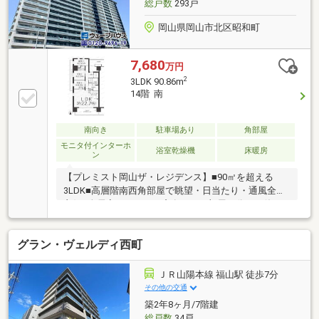
総戸数
293戸
岡山県岡山市北区昭和町
7,680
万円
2
3LDK 90.86m
14階 南
南向き
駐車場あり
角部屋
モニタ付インターホ
浴室乾燥機
床暖房
ン
【プレミスト岡山ザ・レジデンス】■90㎡を超える
3LDK■高層階南西角部屋で眺望・日当たり・通風全て
良好■全居室エアコン・窓有りでお部屋が分けて使い
やすいです■浴室乾燥・暖房・涼風・湯はり・追い炊
き・保温設備完備■キッチン設備ディスポーザー（生
グラン・ヴェルディ西町
ごみ処理機）食器洗い乾燥機■リビング一体の床暖房
設備有り■機械式駐車場で空き有（2026年7月現在）■
居住者様の使える共用スタディスペース有り■宿泊で
ＪＲ山陽本線 福山駅 徒歩7分
きるゲストルーム有り（利用料有り）■食事もできる
その他の交通
コミュニティルーム有り（利用料有り）■JR岡山駅徒
築2年8ヶ月/7階建
歩約6分■イオンモール岡山・ハピーズ昭和町店徒歩圏
総戸数
34戸