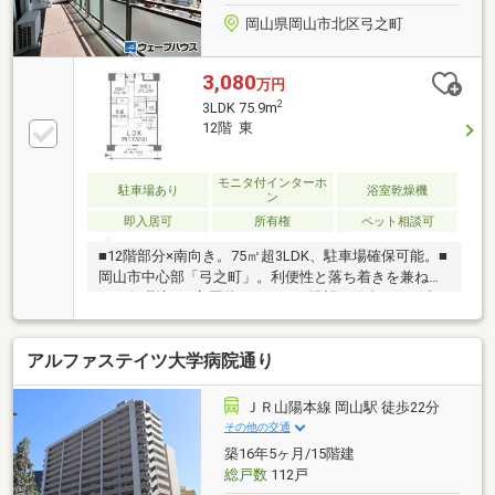
岡山県岡山市北区弓之町
3,080
万円
2
3LDK 75.9m
12階 東
モニタ付インターホ
駐車場あり
浴室乾燥機
ン
即入居可
所有権
ペット相談可
■12階部分×南向き。75㎡超3LDK、駐車場確保可能。■
岡山市中心部「弓之町」。利便性と落ち着きを兼ね備
えた住環境。■高層階ならではの眺望と陽当たり。空
を感じる開放的な住空間。■後楽園や美術館を身近
に。文化と自然を感じる都心暮らし。■岡山駅徒歩圏
アルファステイツ大学病院通り
で叶える、ゆとりあるファミリーライフ。■空家につ
き即内覧可能。実際の眺望と開放感をご体感くださ
い。■都心立地×75.90㎡。広さと快適性を両立した
ＪＲ山陽本線 岡山駅 徒歩22分
3LDK。■生活利便施設が揃う弓之町エリア。子育て世
その他の交通
帯にもおすすめ。
築16年5ヶ月/15階建
総戸数
112戸