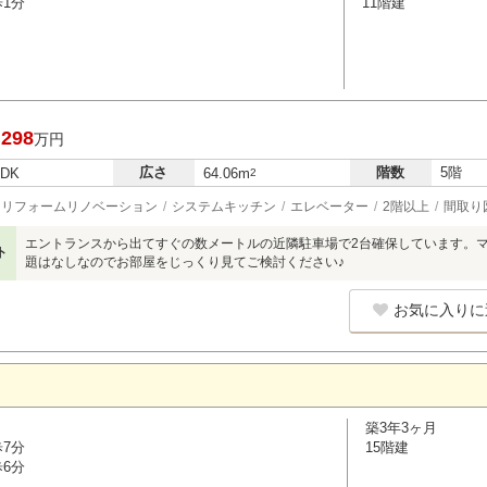
歩1分
11階建
,298
万円
広さ
階数
5階
LDK
64.06m
2
リフォームリノベーション
システムキッチン
エレベーター
2階以上
間取り
エントランスから出てすぐの数メートルの近隣駐車場で2台確保しています。
ト
題はなしなのでお部屋をじっくり見てご検討ください♪
お気に入りに
築3年3ヶ月
歩7分
15階建
歩6分