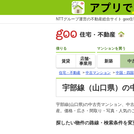
NTTグループ運営の不動産総合サイト goo
借りる
マンションを買う
店舗･
賃貸
新築
中
事業用
住宅・不動産
>
中古マンション
>
中国・四国
宇部線（山口県）の
宇部線(山口県)の中古売マンション、中
産。価格・広さ・間取り・写真・人気のこ
探したい物件の路線・検索条件を変