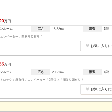
00
万円
ンルーム
広さ
階数
1階
18.82m
2
エレベーター
間取り図有り
お気に入りに
55
万円
ンルーム
広さ
階数
4階
20.21m
2
トロック
所有権
エレベーター
2階以上
間取り図有り
お気に入りに