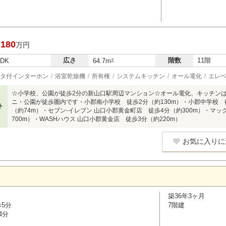
,180
万円
広さ
階数
11階
LDK
64.7m
2
タ付インターホン
浴室乾燥機
所有権
システムキッチン
オール電化
エレ
☆小学校、公園が徒歩2分の新山口駅周辺マンション☆オール電化、キッチン
ニ・公園が徒歩圏内です・小郡南小学校 徒歩2分（約130m）・小郡中学校 徒
ト
（約74m）・セブン-イレブン 山口小郡黄金町店 徒歩4分（約300m）・マッ
700m）・WASHハウス 山口小郡黄金店 徒歩3分（約220m）
お気に入りに
築36年3ヶ月
歩5分
7階建
4分