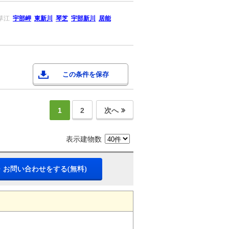
草江
宇部岬
東新川
琴芝
宇部新川
居能
この条件を保存
1
2
次へ
表示建物数
・お問い合わせをする(無料)