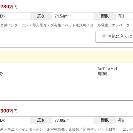
,280
万円
広さ
階数
2階
LDK
74.54m
2
タ付インターホン
即入居可
所有権
ペット相談可
オール電化
エレベータ
お気に入りに
築4年5ヶ月
分
9階建
,300
万円
広さ
階数
4階
LDK
77.88m
2
屋
モニタ付インターホン
浴室乾燥機
床暖房
所有権
ペット相談可
エレ