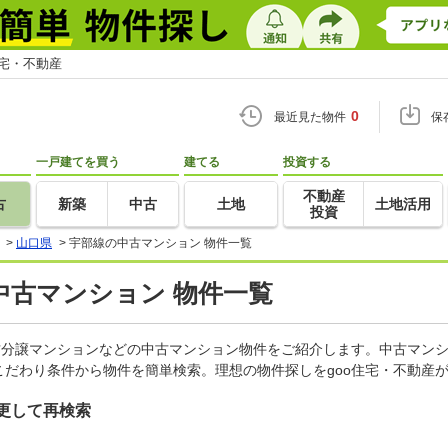
住宅・不動産
0
最近見た物件
保
一戸建てを買う
建てる
投資する
不動産
古
新築
中古
土地
土地活用
投資
>
山口県
>
宇部線の中古マンション 物件一覧
中古マンション 物件一覧
古分譲マンションなどの中古マンション物件をご紹介します。中古マンシ
だわり条件から物件を簡単検索。理想の物件探しをgoo住宅・不動産
更して再検索