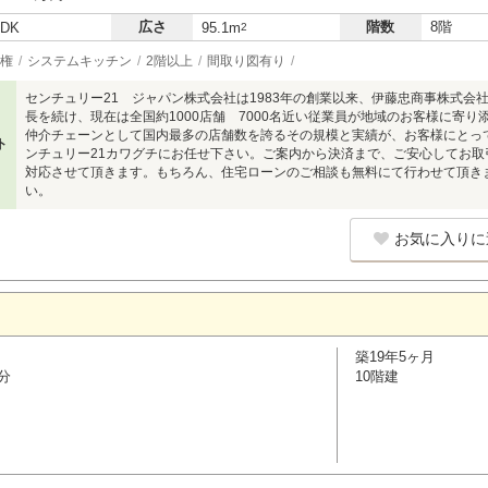
広さ
階数
8階
LDK
95.1m
2
権
システムキッチン
2階以上
間取り図有り
センチュリー21 ジャパン株式会社は1983年の創業以来、伊藤忠商事株式会
長を続け、現在は全国約1000店舗 7000名近い従業員が地域のお客様に寄
仲介チェーンとして国内最多の店舗数を誇るその規模と実績が、お客様にとっ
ト
ンチュリー21カワグチにお任せ下さい。ご案内から決済まで、ご安心してお
対応させて頂きます。もちろん、住宅ローンのご相談も無料にて行わせて頂き
い。
お気に入りに
築19年5ヶ月
分
10階建