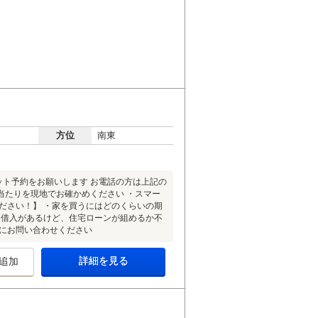
方位
南東
ット予約をお願いします お電話の方は上記の
当たりを現地でお確かめください ・スマー
ださい！】 ・家を買うにはどのくらいの期
も借入があるけど、住宅ローンが組めるか不
軽にお問い合わせください
詳細を見る
追加