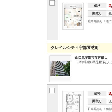
2
価格
間取り
3
駐車場あり
モニ
クレイルシティ宇部琴芝町
山口県宇部市琴芝町１
ＪＲ宇部線 琴芝駅 徒歩5
3
価格
間取り
3
駐車場あり
角部