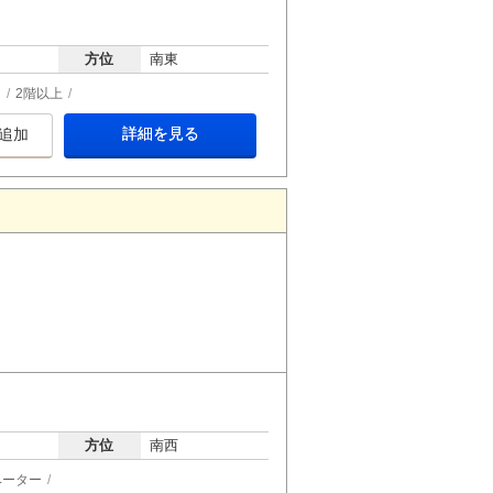
方位
南東
ー
2階以上
詳細を見る
追加
方位
南西
ベーター