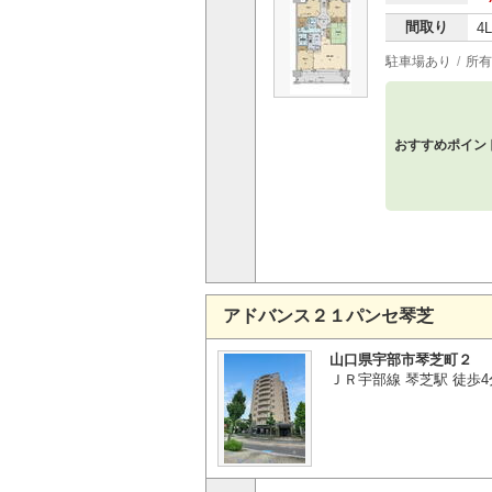
間取り
4
駐車場あり
所有
おすすめポイン
アドバンス２１パンセ琴芝
山口県宇部市琴芝町２
ＪＲ宇部線 琴芝駅 徒歩4