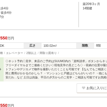
築20年3ヶ月
徒歩4分
14階建
 徒歩4分
7分
,550
万円
広さ
階数
8階
LDK
100.02m
2
権
エレベーター
2階以上
間取り図有り
◇ネット予約◇見学、来店のご予約はSUUMO内の「資料請求」ボタンからネ
フリーダイヤルまでご連絡ください◇現地見学の見どころ◇・収納の位置や陽
ト
トフォンやデジカメで物件を撮影いただくことも可能です 【なんでもご相談く
間と費用がかかるのかしら？ ・マンションと戸建はどちらがいいの？ ・他に
安だわ…など 土日は勿論、平日の夕方からのご見学・ご相談も可能ですお気
お気に入りに
,550
万円