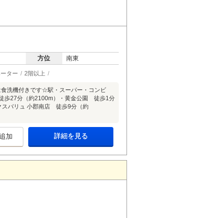
方位
南東
ベーター
2階以上
は食洗機付きです☆駅・スーパー・コンビ
歩27分（約2100m）・黄金公園 徒歩1分
クスバリュ 小郡南店 徒歩9分（約
詳細を見る
追加