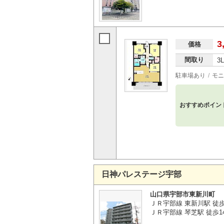
3
価格
間取り
3
駐車場あり
モニ
おすすめポイン
日神パレステージ宇部
山口県宇部市東新川町
ＪＲ宇部線 東新川駅 徒
ＪＲ宇部線 琴芝駅 徒歩1