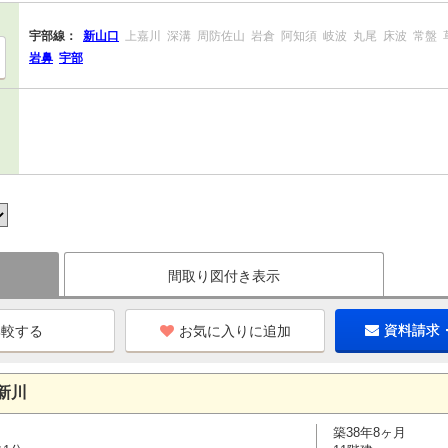
宇部線：
新山口
上嘉川
深溝
周防佐山
岩倉
阿知須
岐波
丸尾
床波
常盤
岩鼻
宇部
間取り図付き表示
お気に入りに追加
資料請求
新川
築38年8ヶ月