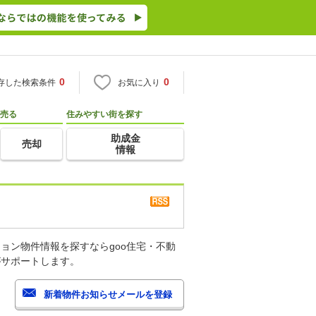
0
0
存した検索条件
お気に入り
売る
住みやすい街を探す
助成金
売却
情報
ョン物件情報を探すならgoo住宅・不動
がサポートします。