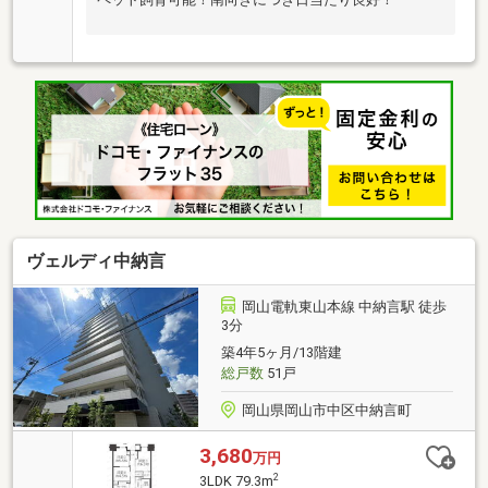
ヴェルディ中納言
岡山電軌東山本線 中納言駅 徒歩
3分
築4年5ヶ月/13階建
総戸数
51戸
岡山県岡山市中区中納言町
3,680
万円
2
3LDK 79.3m