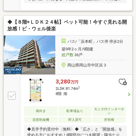
2分の好立地！周囲の視線が気になりにくい6階部分の
お部屋で、明るい光と心地よい風を感じながら過ごせ
ます。ゆとりある3LDKの間取りは、ご家族それぞれの
◆【８階×ＬＤＫ２４帖】ペット可能！今すぐ見れる開
プライベート空間もしっかり確保。「子ども部屋を作
りたい」「在宅ワークの部屋が欲しい」といったご希
放感！ビ・ウェル後楽
望も叶います。利便性と快適な住環境を兼ね備えた人
気のお部屋です。人気エリアの高層階につき、気にな
バス/「浜本町」バス停 停歩2分
る方はお早めにお問い合わせください！お気軽に見学
築9年2ヶ月/9階建
予約をお待ちしております！Free【0800-200-2244】
総戸数
36戸
岡山県岡山市中区浜３
3,280
万円
2
2LDK 81.74m
8階 南
モニタ付インターホ
南向き
駐車場あり
ン
浴室乾燥機
即入居可
所有権
◆見学予約受付中〈無料〉◆「広さ」と「開放感」を
求める方におすすめ！8階部分につき眺望・陽当たり