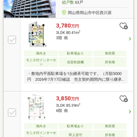
総戸数
63戸
岡山県岡山市中区西川原
3,780
万円
2
3LDK 80.41m
3階 南
南向き
駐車場あり
角部屋
モニタ付インターホ
浴室乾燥機
所有権
ン
・敷地内平面駐車場を1台継承可能です。（月額5000
円 2026年7月17日確認 売主契約期間内に限り継承
可。別途管理組合との賃貸借契約が必要です。） ・
ペット飼育可能（飼育細則による制限有り）なマンシ
ョンです。・二重床、二重天井構造を採用。遮音性と
3,850
万円
メンテナンス性が向上しています。・約16.1帖の広々
2
3LDK 85.39m
とした明るいリビングダイニングキッチン。キッチン
6階 南
から洗面所へ移動できる間取りになっております。・
各居室に収納、ウォークインクロゼットがあり、収納
量も充実。・浴室は1620サイズの広々とした空間。窓
南向き
駐車場あり
角部屋
があり、換気と採光に配慮された間取りになっていま
モニタ付インターホ
即入居可
所有権
ン