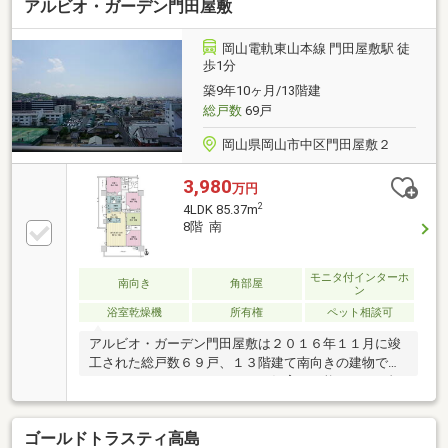
アルビオ・ガーデン門田屋敷
岡山電軌東山本線 門田屋敷駅 徒
歩1分
築9年10ヶ月/13階建
総戸数
69戸
岡山県岡山市中区門田屋敷２
3,980
万円
2
4LDK 85.37m
8階 南
モニタ付インターホ
南向き
角部屋
ン
浴室乾燥機
所有権
ペット相談可
アルビオ・ガーデン門田屋敷は２０１６年１１月に竣
工された総戸数６９戸、１３階建て南向きの建物で
す。このマンションはペットの飼育が可能です。（規
約による制限とペット飼育負担金あり）
ゴールドトラスティ高島