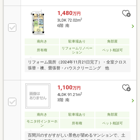
り暮らせる使いやすい間取り♪◇スーパー・コンビ
ニ・ドラッグストアが徒歩圏内で生活利便性良好！◇
1,480
万円
百間川緑地が近く、散歩やジョギングも楽しめる住環
2
3LDK 72.02m
境♪理想の住まいづくりを、経験豊富なスタッフがサ
6階 南
ポートいたします。新しいライフスタイルの住まいと
して、ぜひご検討ください。◆◆────────◆◆物
件見学予約受付中！お気軽にお問い合わせください。
南向き
駐車場あり
角部屋
TEL：086-231-9899◆◆────────◆◆
リフォームリノベー
所有権
ペット相談可
ション
リフォーム箇所（2024年11月21日完了）・全室クロス
張替・襖、畳張替・ハウスクリーニング 他
1,100
万円
2
4LDK 91.21m
3階 南
南向き
駐車場あり
角部屋
モニタ付インターホ
所有権
ペット相談可
ン
百間川のすがすがしい景色が望めるマンションで、土