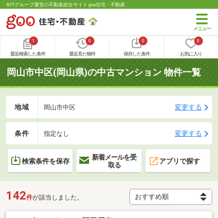
NTTグループ運営の不動産総合サイト goo住宅・不動産
1
0
0
0
最近検索した条件
最近見た物件
保存した条件
お気に入り
岡山市中区(岡山県)の中古マンション 物件一覧
地域
変更する
岡山市中区
条件
変更する
指定なし
新着メールを受
検索条件を保存
アプリで探す
取る
142
件
が該当しました。