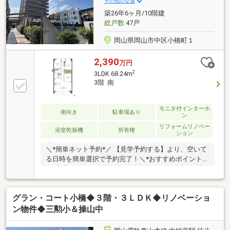
その他の交通
築26年6ヶ月/10階建
総戸数
47戸
岡山県岡山市中区小橋町１
2,390
万円
2
3LDK 68.24m
3階 南
モニタ付インターホ
南向き
駐車場あり
ン
リフォームリノベー
浴室乾燥機
所有権
ション
＼*簡単ネット予約*／ 【見学予約する】より、空いて
る日時を簡単選択で予約完了！＼*おすすめポイント*
／*安心のオートロック有り*南向きにつき陽当たり良
好*ファミリークローゼット付き＼*周辺環境*／岡山電
軌鉄道東山本線「中納言」駅から徒歩4分フレスタ門
グラン・コート小橋◆３階・３ＬＤＫ◆リノベーショ
田屋敷店：徒歩10分ローソン岡山門田屋敷店：徒歩5
分三勲小学校：徒歩4分操山中学校：徒歩21分＼*株式
ン物件◆三勲小＆操山中
会社ナラムラの安心ポイント*／頭金0円や既存の借
入、シングルの方の資金相談OK！お客様に合った銀行