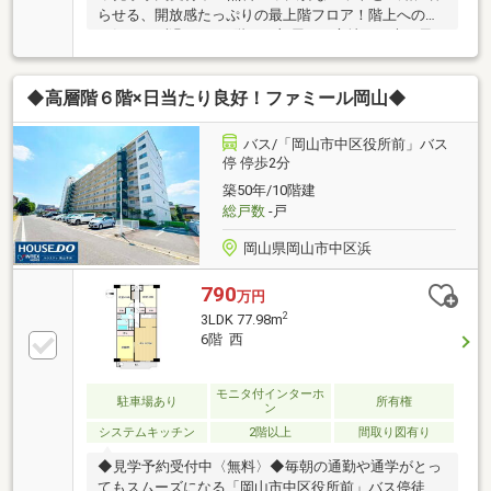
らせる、開放感たっぷりの最上階フロア！階上への音
を気にせず過ごせる6階のお部屋は、心地よい光と風
が通り抜ける快適な空間です。3LDKのゆとりある間取
りで、家族それぞれの時間も大切に。「浜・中区役所
◆高層階６階×日当たり良好！ファミール岡山◆
前」バス停まで徒歩2分と毎日の通勤・お出かけもス
ムーズで、車を持たない暮らしにもやさしい立地で
す。落ち着いた住環境と便利な暮らしを、まずは見学
バス/「岡山市中区役所前」バス
で体感してみませんか？お気軽に見学予約をお待ちし
停 停歩2分
ております！Free【0800-200-2244】
築50年/10階建
総戸数
-戸
岡山県岡山市中区浜
790
万円
2
3LDK 77.98m
6階 西
モニタ付インターホ
駐車場あり
所有権
ン
システムキッチン
2階以上
間取り図有り
◆見学予約受付中〈無料〉◆毎朝の通勤や通学がとっ
てもスムーズになる「岡山市中区役所前」バス停徒歩