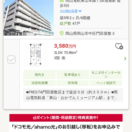
岡山電軌東山本線 門田屋敷駅 徒
り、クロスや床材も貼り替え済みのため、清潔感あふ
歩5分
れる空間が広がります。三勲小学校まで徒歩６分と近
その他の交通
く、周辺の生活利便施設も充実した好環境です。現地
築5年2ヶ月/6階建
でこの心地よさを体感しませんか。内見のご予約をお
総戸数
47戸
待ちしております。
岡山県岡山市中区門田屋敷３
3,580
万円
2
3LDK 70.86m
3階 南
モニタ付インターホ
南向き
駐車場あり
ン
浴室乾燥機
所有権
ペット相談可
■FRESTA門田屋敷店まで徒歩５分（約３５０ｍ）■岡
山電気軌道「東山・おかでんミュージアム駅」まで徒
歩６分（約４００ｍ）■エコスマ・エコジョーズで家
計にやさしいマンション■アルファBBでインターネッ
ト使い放題■ミタスモクロゼット・ウォークインクロ
ゼットで収納も安心