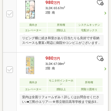
980
万円
2
3LDK 65.67m
2階 南
南向き
所有権
システムキッチン
エレベーター
2階以上
宅配ボックス
リビング横に続き和室があり日当たりも良好です収納
スペースも豊富♪周辺に病院やコンビニがございます
* *☆* *☆* *☆* *☆* *当社は不動産の購入か
らリノベーションまでワンストップでサポートいたし
ます。高い技術力とデザイン力で失敗しないリフォー
980
万円
ムを実現。中古物件をリノベ・リフォームで蘇らせま
2
3LDK 67.08m
す。物件購入費用とリノベ工事費用を一緒にローンで
2階 南
組む提案も可能です。お電話の場合は、【後楽不動
産 売買事業部：086-250-9005】まで。お気軽にお問
合せください♪* *☆* *☆* *☆* *☆* *
モニタ付インターホ
南向き
所有権
ン
エレベーター
2階以上
間取り図有り
室内は全面リフォームずみ！詳しくはお問合せくださ
い♪■三勲小エリア----☆県立朝日高等学校まで徒歩3分
（210ｍ）☆市立三勲幼稚園まで徒歩4分（290ｍ）☆