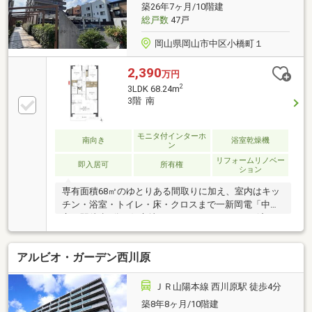
店まで約240ｍ（徒歩3分）
築26年7ヶ月/10階建
総戸数
47戸
岡山県岡山市中区小橋町１
2,390
万円
2
3LDK 68.24m
3階 南
モニタ付インターホ
南向き
浴室乾燥機
ン
リフォームリノベー
即入居可
所有権
ション
専有面積68㎡のゆとりある間取りに加え、室内はキッ
チン・浴室・トイレ・床・クロスまで一新岡電「中納
言」駅徒歩4分の好立地に、フルリノベーション済み
3LDKが登場。専有面積68㎡のゆとりある間取りに加
え、室内はキッチン・浴室・トイレ・床・クロスまで
アルビオ・ガーデン西川原
一新され、快適な状態でそのままご入居可能です。購
入・買い替え・購入+リノベーションなど、お気軽に
ご相談ください！お問い合わせは【086-250-9005】ま
ＪＲ山陽本線 西川原駅 徒歩4分
たは資料請求・来場予約ボタンから。
築8年8ヶ月/10階建