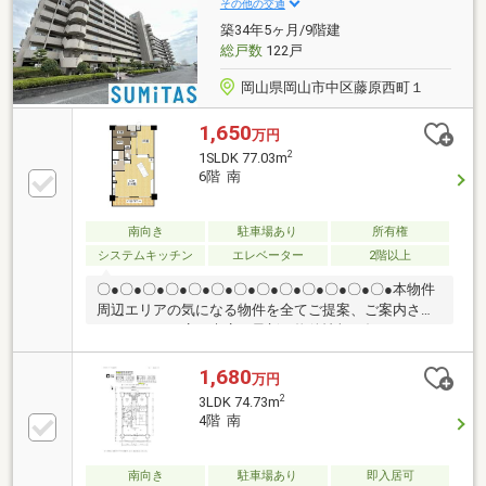
室内をご見学ください。皆様からのご連絡を心よりお
その他の交通
待ちしております。
築34年5ヶ月/9階建
総戸数
122戸
岡山県岡山市中区藤原西町１
1,650
万円
2
1SLDK 77.03m
6階 南
南向き
駐車場あり
所有権
システムキッチン
エレベーター
2階以上
〇●〇●〇●〇●〇●〇●〇●〇●〇●〇●〇●〇●〇●本物件
周辺エリアの気になる物件を全てご提案、ご案内させ
て頂きます！店頭来店で最新の物件情報を知りたい！
まとめて物件見学ができる見学ツアーは【その場で確
定！ 見学予約する（無料）からご予約下さい】〇●
1,680
万円
〇●〇●〇●〇●〇●〇●〇●〇●〇●〇●〇●〇●●リノベー
2
3LDK 74.73m
ション歴あり●敷地内駐車場1台確保可能！●本日の内
4階 南
覧可能です♪詳細はお気軽にお問い合わせください。
他にも「これはどんな物件？」「住所が知りたい」な
ど、お気兼ねなくお問い合
南向き
駐車場あり
即入居可