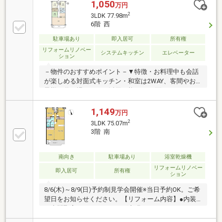
定！ 見学予約する（無料）からご予約下さい】〇●
1,050
万円
〇●〇●〇●〇●〇●〇●〇●〇●〇●〇●〇●〇●●2026年2
2
3LDK 77.98m
月リフォーム済み！●南向きにつき日当たり良好♪●本
6階 西
日の内覧可能です♪詳細はお気軽にお問い合わせくだ
さい。他にも「これはどんな物件？」「住所が知りた
駐車場あり
即入居可
所有権
い」など、お気兼ねなくお問い合わせください。物件
リフォームリノベー
システムキッチン
エレベーター
ション
ごとではなく、お客様ごとに担当者がサポートさせて
いただきます。
－物件のおすすめポイント－▼特徴・お料理中も会話
が楽しめる対面式キッチン・和室は2WAY、客間やお
子様の遊び場としても活用可能・LDに面するバルコニ
ー・クローゼット・押入・廊下収納有・即引渡し可能
(残金精算後)▼2024年11月室内リフォーム履歴【交
1,149
万円
換】キッチン、トイレ、洗面化粧台【貼替】全室クロ
2
3LDK 75.07m
ス・フローリング、畳表替、襖(和室)▼周辺環境・フ
3階 南
ァミリーマート原尾島一丁目店 徒歩5分(約360m)・ス
ーパードラッグひまわり浜店 徒歩2分(約120m)■ ご希
望の住まい探しをお手伝いします ━━━━━・・・物
南向き
駐車場あり
浴室乾燥機
件の詳細・ご相談はお気軽にお問い合わせください。
リフォームリノベー
即入居可
所有権
ション
8/6(木)～8/9(日)予約制見学会開催※当日予約OK。ご希
望日をお知らせください。【リフォーム内容】●内装
工事間取変更、フローリング上張り、クッションフロ
ア張替え、システムキッチン新品交換、ユニットバス