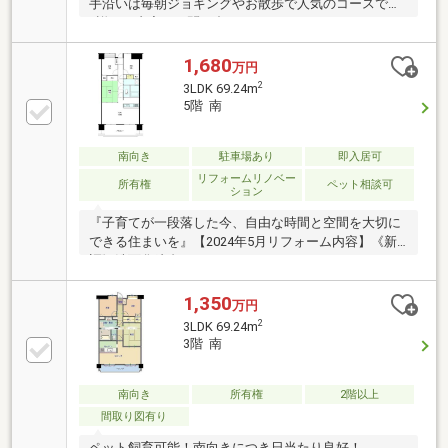
手沿いは毎朝ジョギングやお散歩で人気のコースです
♪詳しい内容はお問い合わせフォームよりスタッフま
でお申し付けください！見学ご予約はお早めに♪---■幡
多小エリア■駐車場空き有り■ペット飼育可能---☆幡多
1,680
万円
幼稚園まで徒歩12分（950ｍ）☆ティオ東岡山店まで
2
3LDK 69.24m
徒歩12分（950ｍ）☆乙多見郵便局まで徒歩10分（730
5階 南
ｍ）☆岡山第一病院まで徒歩12分（910ｍ）☆トマト
銀行竜操支店まで徒歩13分（1010ｍ）
南向き
駐車場あり
即入居可
リフォームリノベー
所有権
ペット相談可
ション
『子育てが一段落した今、自由な時間と空間を大切に
できる住まいを』【2024年5月リフォーム内容】《新
調》洗面化粧台 トイレ ユニットバス システムキ
ッチン《貼替》全室床 全室クロス 畳替え■静かな
環境と、利便性の高い立地■コンビニ、スーパー、銀
1,350
万円
行、ホームセンターがあり生活便利な立地■オススメ♪
2
3LDK 69.24m
緑地公園がワンちゃんお散歩コースになります！■ペ
3階 南
ット飼育可（規約・細則の制限有）■5階からの解放感
あふれる眺望が自慢の南向きバルコニー■食器洗浄乾
燥機付きのシステムキッチンで洗い物ラクラク
南向き
所有権
2階以上
♪◆◇◆実際に室内をご覧いただけます！◆◇◆ご希
間取り図有り
望の日時をご相談ください！
ペット飼育可能！南向きにつき日当たり良好！