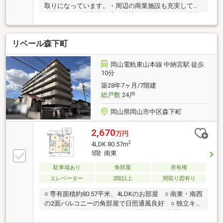
取りになっています。・周辺の商業施設も充実してお
り、フレスタ門田屋敷店が隣接しております。（徒歩
約2分）・路面電車 門田屋敷駅に徒歩約7分。交通ア
クセスも良好な立地。・三面バルコニーのある角住戸
リベール森下町
のため、日当たり、眺望良好です。キッチンからバル
コニーに出入りも可能。・各居室に収納が充実してい
ます。
岡山電軌東山本線 中納言駅 徒歩
10分
築28年7ヶ月/7階建
総戸数
24戸
岡山県岡山市中区森下町
2,670
万円
2
4LDK 80.57m
5階 南東
駐車場あり
角部屋
所有権
エレベーター
2階以上
間取り図有り
○ 専有面積約80.57平米、4LDKのお部屋 ○ 南東・南西
の2面バルコニーの角部屋で日照通風良好 ○ 独立キッ
チンのため、匂いがリビングに届きにくい設計 ○ LD
に和室が隣接、お子様の遊び場など多目的に活用可