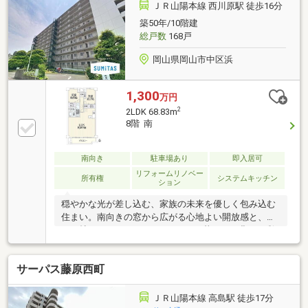
バス停【朝日高前】徒歩約2分！
ＪＲ山陽本線 西川原駅 徒歩16分
築50年/10階建
総戸数
168戸
岡山県岡山市中区浜
1,300
万円
2
2LDK 68.83m
8階 南
南向き
駐車場あり
即入居可
リフォームリノベー
所有権
システムキッチン
ション
穏やかな光が差し込む、家族の未来を優しく包み込む
住まい。南向きの窓から広がる心地よい開放感と、約
２１帖のゆとりあるLDKが、日々の暮らしに豊かな彩
りを添えてくれます。全居室に収納が備わり、すっき
りとした美しい空間を保てるデザイン。宇野小学校ま
サーパス藤原西町
で徒歩約11分と、お子様の通学にも安心の環境が整っ
ています。心地よい風が吹き抜けるこの空間で、新し
い生活のイメージを膨らませてみませんか。お気軽に
ＪＲ山陽本線 高島駅 徒歩17分