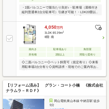
す。
・2面バルコニーで陽当たり良好♪・駐車場（屋根付き
縦列普通車2台分駐車可）引継ぎ可能！・LDK20畳以
上！・オートロックで防犯対策も！【交通アクセ
ス】 JR山陽本線「西川原」駅 徒歩6分【周辺施
設】病院「社会医療法人社団十全会心臓病センター榊
4,050
万円
原病院」まで740m 徒歩10分買い物「ザグザグ岡北
2
3LDK 85.39m
店」まで880m 徒歩11分ショッピング施設「テンマ
8階 南
ヤハピータウン岡北店」まで1000m 徒歩13分どんな
些細なご質問でも担当：藤本までお気軽にお問合せく
ださい♪（通話無料：0120-086-237）
南向き
駐車場あり
角部屋
所有権
2階以上
間取り図有り
◇二面バルコニー◇ペット飼育可（規定有り）◇来客
用駐車場2台分有り◇資料請求・現地でのご案内等お
問合せ下さい！----------------------------------------------■ルー
ムクリーニング済
【リフォーム済み】 グラン・コート小橋 《株式会社
ナラムラ－ＲＤＦ》
岡山電軌東山本線 中納言駅 徒歩
5分