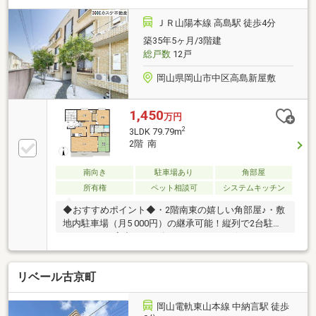
ＪＲ山陽本線 高島駅 徒歩4分
築35年5ヶ月/3階建
総戸数
12戸
岡山県岡山市中区高島新屋敷
1,450
万円
2
3LDK 79.79m
2階 南
南向き
駐車場あり
角部屋
所有権
ペット相談可
システムキッチン
◆おすすめポイント◆・2階南東の嬉しい角部屋♪・敷
地内駐車場（月5 000円）の継承可能！縦列で2台駐車
できます♪・室内は2011年にリフォームを行ってお
り、すぐ住める状態です◎・エレベータはありません
が、2階なので日々のちょっとした運動にピッタリで
リベール古京町
す☆◆小学校／中学校◆高島小学校まで徒歩16分
（1200m）高島中学校まで徒歩16分（1200m）
◇◇◇ 管理店舗 ◇◇◇北長瀬駅から車で６分！カ
岡山電軌東山本線 中納言駅 徒歩