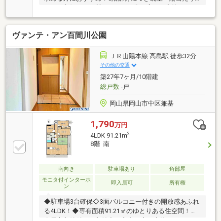
ともに良好で、24帖のLDKは圧巻の広さ。家族でゆっ
たり過ごせる贅沢な空間が魅力です！設備も充実して
おり、日々の家事や生活をしっかりサポートします。
ヴァンテ・アン百間川公園
収納も豊富で生活感を抑えたすっきりした暮らしを実
現◎空き家のため「今すぐ見たい！」にも対応可能！
この広さと開放感、ぜひ現地で体感してください！
ＪＲ山陽本線 高島駅 徒歩32分
《住宅ローンはハウスドゥ岡山平井へ！》借入額や銀
その他の交通
行選び、車ローンがあってもご相談OK。資金面もしっ
築27年7ヶ月/10階建
かりサポートします！Free【0800-200-2244】
総戸数
-戸
岡山県岡山市中区兼基
1,790
万円
2
4LDK 91.21m
8階 南
南向き
駐車場あり
角部屋
モニタ付インターホ
即入居可
所有権
ン
◆駐車場3台確保◇3面バルコニー付きの開放感あふれ
る4LDK！◆専有面積91.21㎡のゆとりある住空間！◇
全居室収納付きで収納力も充実！◆ご家族でもゆった