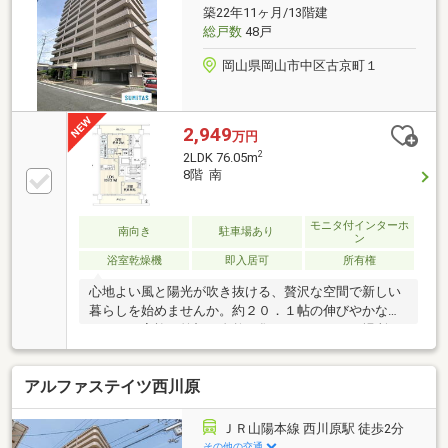
築22年11ヶ月/13階建
総戸数
48戸
岡山県岡山市中区古京町１
2,949
万円
2
2LDK 76.05m
8階 南
モニタ付インターホ
南向き
駐車場あり
ン
浴室乾燥機
即入居可
所有権
心地よい風と陽光が吹き抜ける、贅沢な空間で新しい
暮らしを始めませんか。約２０．１帖の伸びやかなＬ
ＤＫは、家族の笑顔が自然と集まるやすらぎの場所。
水回りやクロスなどが新しく刷新された清潔感あふれ
るお部屋で、心地よい快適な毎日を叶えます。両面に
アルファステイツ西川原
バルコニーを備えた開放感あふれる角部屋設計で、陽
当り・通風ともに良好です。周辺には小学校やコンビ
ニなどの生活施設も整っており、子育てファミリーに
ＪＲ山陽本線 西川原駅 徒歩2分
も優しい住環境が魅力です。日々の暮らしを豊かに彩
その他の交通