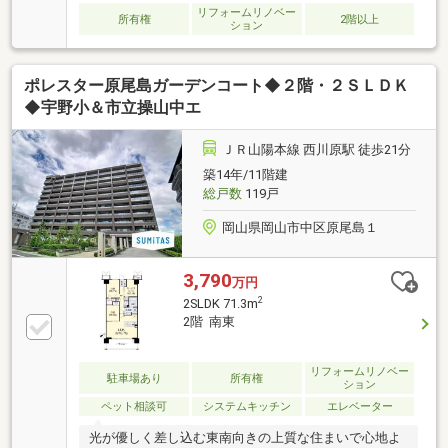
リフォームリノベー
所有権
2階以上
ション
ポレスター原尾島ガーデンコート◆２階・２ＳＬＤＫ
◆宇野小＆市立操山中エ
ＪＲ山陽本線 西川原駅 徒歩21分
築14年/11階建
総戸数
119戸
岡山県岡山市中区原尾島１
3,790
万円
2
2SLDK 71.3m
2階 南東
リフォームリノベー
駐車場あり
所有権
ション
ペット相談可
システムキッチン
エレベーター
光が優しく差し込む東南向きの上質な住まいで心地よ