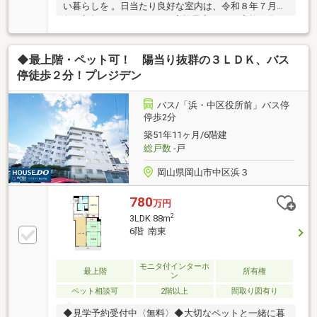
い暮らしを 。日当たり良好な室内は、令和８年７月下
旬に新規リノベーションを実施予定です 。家族が集う
ＬＤＫは、約１５．７３帖の広々とした開放的な空間
が広がります 。対面式キッチンや浴室などの充実した
◆最上階・ペット可！ 陽当り抜群の３ＬＤＫ、バス
水回りが日々の家事を快適にサポート 。全居室に収納
が完備された２ＳＬＤＫの間取りは、お部屋をすっき
停徒歩２分！プレジデン
りと保てます 。大切なペットと一緒に暮らせるのも魅
力で、敷地内には平面駐車場を１台確保可能です 。小
バス/「浜・中区役所前」バス停
学校へ徒歩６分、商業施設も身近に揃う充実の環境
停歩2分
を、ぜひ現地でご見学ください 。
築51年11ヶ月/6階建
総戸数
-戸
岡山県岡山市中区浜３
780
万円
2
3LDK 88m
6階 南東
モニタ付インターホ
最上階
所有権
ン
ペット相談可
2階以上
間取り図有り
◆見学予約受付中〈無料〉◆大切なペットと一緒に暮