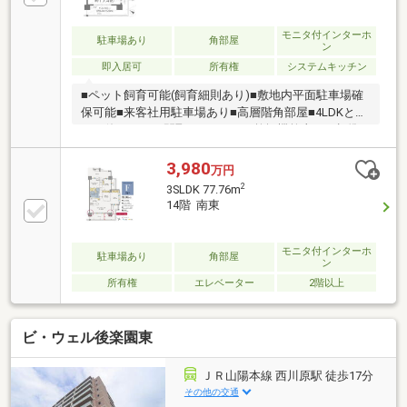
モニタ付インターホ
駐車場あり
角部屋
ン
即入居可
所有権
システムキッチン
■ペット飼育可能(飼育細則あり)■敷地内平面駐車場確
保可能■来客社用駐車場あり■高層階角部屋■4LDKとし
てお使い頂ける間取りです■ガス乾燥機乾太くん標準
装備■浴室乾燥・暖房・涼風完備■食洗機・食器乾燥機
有り■スロップシンク有り■2面バルコニー■日当たり・
3,980
万円
眺望・通風良好■スマートキー■フルフラット設計■宅
2
3SLDK 77.76m
配ボックス有り■ペット足洗い場有り■スーパー徒歩10
14階 南東
分圏内
モニタ付インターホ
駐車場あり
角部屋
ン
所有権
エレベーター
2階以上
ビ・ウェル後楽園東
ＪＲ山陽本線 西川原駅 徒歩17分
その他の交通