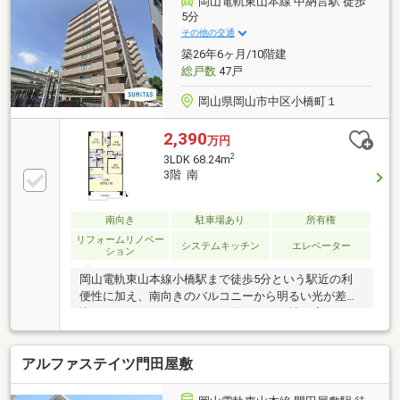
岡山電軌東山本線 中納言駅 徒歩
をご提案し、ローン代行は無料で対応いたします。ご
5分
入居までしっかりサポートいたします。
その他の交通
築26年6ヶ月/10階建
総戸数
47戸
岡山県岡山市中区小橋町１
2,390
万円
2
3LDK 68.24m
3階 南
南向き
駐車場あり
所有権
リフォームリノベー
システムキッチン
エレベーター
ション
岡山電軌東山本線小橋駅まで徒歩5分という駅近の利
便性に加え、南向きのバルコニーから明るい光が差し
込む３ＬＤＫの住まいです。約１６．１帖の広々とし
たＬＤＫには会話が弾むカウンターキッチンを採用
し、お料理中も家族との一体感を感じられます。各洋
アルファステイツ門田屋敷
室にはクローゼットが備わり、お部屋をすっきりと保
てる収納力の高さも魅力です。キッチンや浴室、トイ
レ、洗面化粧台、建具などの水回りは一新されてお