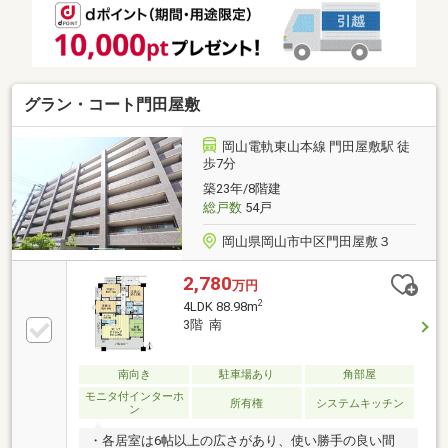
グラン・コート門田屋敷
岡山電軌東山本線 門田屋敷駅 徒
歩7分
築23年/8階建
総戸数
54戸
岡山県岡山市中区門田屋敷３
2,780
万円
2
4LDK 88.98m
3階 南
南向き
駐車場あり
角部屋
モニタ付インターホ
所有権
システムキッチン
ン
・各居室は6帖以上の広さがあり、使い勝手の良い間