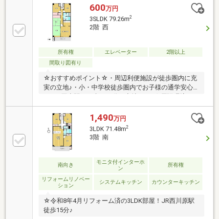
新品交換、温水洗浄便座トイレ新品交換、シャワー付
600
万円
き洗面化粧台新品交換、建具新品交換、クロス張替
2
3SLDK 79.26m
え、シューズボックス新品交換、火災警報器設置、照
2階 西
明LED新品交換、クリーニング【周辺施設】・宇野小
学校まで900ｍ（徒歩12分）・操山中学校まで1100ｍ
（徒歩14分）・ローソン岡山浜三丁目店様300ｍ（徒
所有権
エレベーター
2階以上
歩4分）・天満屋ハピータウン原尾島店様600ｍ（徒歩
間取り図有り
8分）・清水医
☆おすすめポイント☆・周辺利便施設が徒歩圏内に充
実の立地♪・小・中学校徒歩圏内でお子様の通学安心
♪・JR岡山駅にも車で10分の立地です♪☆周辺環境
☆・岡山市立 宇野小学校 徒歩12分(約900m)・岡山
市立操山中学校 徒歩14分(約1100m)・トマト銀行 原
1,490
万円
尾島支店 徒歩2分(約160m)・天満屋ハピータウン
2
3LDK 71.48m
徒歩8分(約600m)・ローソン 岡山浜三丁目店 徒歩5分
3階 南
(約340m)・浜第２遊園地 徒歩1分(約
70m)☆☆───────────☆☆ 物件見学予約受付中
♪ お問い合わせはお早めに！ TEL：086-238-
モニタ付インターホ
南向き
所有権
ン
7778☆☆───────────☆☆
リフォームリノベー
システムキッチン
カウンターキッチン
ション
☆令和8年4月リフォーム済の3LDK部屋！JR西川原駅
徒歩15分♪