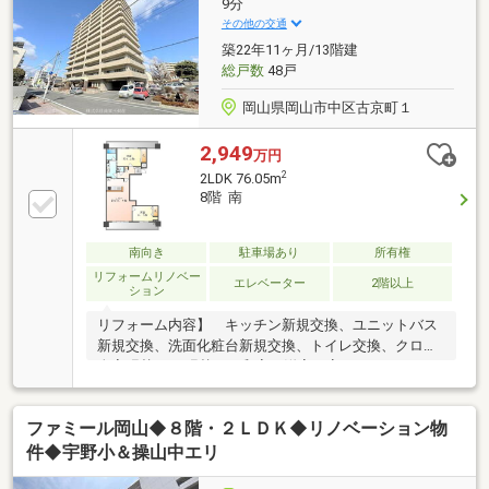
スケ不動産 岡山店≫0120-677-588業者の方はこちら
9分
へ≫086-242-1001
その他の交通
築22年11ヶ月/13階建
総戸数
48戸
岡山県岡山市中区古京町１
2,949
万円
2
2LDK 76.05m
8階 南
南向き
駐車場あり
所有権
リフォームリノベー
エレベーター
2階以上
ション
リフォーム内容】 キッチン新規交換、ユニットバス
新規交換、洗面化粧台新規交換、トイレ交換、クロス
全室張替。CF張替。 和室を洋室へ変更。ハウスクリ
ーニング他7月2日、室内内装工事完了！室内見学可能
です！二面バルコニーで陽当たり良好です！ご家族と
ファミール岡山◆８階・２ＬＤＫ◆リノベーション物
会話を楽しみながらお料理が出来る対面キッチン・
広々LDK約20帖！♪水回り動線がとても使いやすいで
件◆宇野小＆操山中エリ
す！免振構造で安心！エレベーター2台ございます！