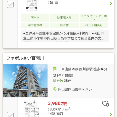
3階 南
モニタ付インターホ
南向き
駐車場あり
ン
浴室乾燥機
所有権
ペット相談可
■全戸分平面駐車場完備かつ月額使用料0円！■岡山市
立三勲小学校や岡山朝日高等学校まで徒歩圏内の文教
地区！■リビングには開放感溢れるセンターオープン
サッシを採用！■大切なペットと一緒にお住まい可能
なマンション！■室内状態良好！大変綺麗にご使用さ
ファボルさい百間川
れております！≪近隣環境≫■岡山市立三勲小学校
徒歩約4分■岡山県立岡山朝日高等学校 徒歩約7分■岡
山電気軌道「中納言」電停 徒歩約3分■フレスタ門田
ＪＲ山陽本線 西川原駅 徒歩16分
屋敷店 徒歩約9分■ローソン岡山門田屋敷店 徒歩約
築3年/15階建
3分■天満屋岡山店 徒歩約16分
総戸数
38戸
岡山県岡山市中区さい
3,980
万円
2
3SLDK 81.47m
14階 南西