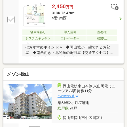
能 ○ 1317サイズの広々とした浴室 ○ 各居室に収納
2,450
万円
があり、収納スペースが豊富 ○ 周辺の生活利便施設
2
3LDK 75.47m
が充実
5階 南西
駐車場あり
即入居可
所有権
システムキッチン
エレベーター
2階以上
≪おすすめポイント≫ ◆岡山城が一望できるお部
屋 ◆南西向き・北関向の角部屋【交通アクセス】
岡山電軌東山本線 中納言駅 徒歩12分＝＝＝＝＝＝＝
＝＝＝＝＝＝＝＝＝＝＝＝＝＝＝＝＝＝＝＝＝＝＝＝
＝【周辺施設】 岡山市立三勲小学校まで630m 徒歩8
メゾン操山
分 岡山市立操山中学校まで1180m 徒歩15分 岡山県
庁まで960m 徒歩12分＝＝＝＝＝＝＝＝＝＝＝＝＝＝
＝＝＝＝＝＝＝＝＝＝＝＝＝＝＝＝＝＝現地ご案内も
岡山電軌東山本線 東山岡電ミュ
随時受付しております♪どんな些細なご質問でも担
ージアム駅 徒歩11分
当：大島までお気軽にお問合せください♪（通話無
その他の交通
料：0120-086-237）
築53年2ヶ月/7階建
総戸数
91戸
岡山県岡山市中区国富１