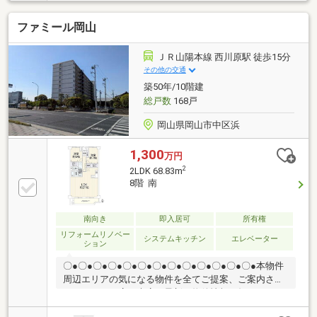
パークス東山店まで徒歩11分（880ｍ）☆横田内科ク
リニックまで徒歩5分（340ｍ）☆岡山古京郵便局まで
ファミール岡山
徒歩6分（460ｍ）
ＪＲ山陽本線 西川原駅 徒歩15分
その他の交通
築50年/10階建
総戸数
168戸
岡山県岡山市中区浜
1,300
万円
2
2LDK 68.83m
8階 南
南向き
即入居可
所有権
リフォームリノベー
システムキッチン
エレベーター
ション
〇●〇●〇●〇●〇●〇●〇●〇●〇●〇●〇●〇●〇●本物件
周辺エリアの気になる物件を全てご提案、ご案内させ
て頂きます！店頭来店で最新の物件情報を知りたい！
まとめて物件見学ができる見学ツアーは【その場で確