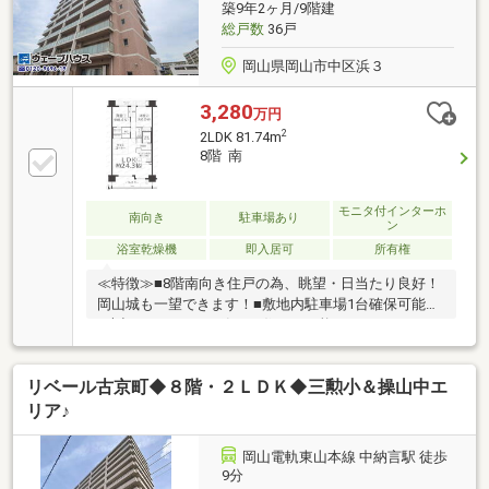
築9年2ヶ月/9階建
総戸数
36戸
岡山県岡山市中区浜３
3,280
万円
2
2LDK 81.74m
8階 南
モニタ付インターホ
南向き
駐車場あり
ン
浴室乾燥機
即入居可
所有権
≪特徴≫■8階南向き住戸の為、眺望・日当たり良好！
岡山城も一望できます！■敷地内駐車場1台確保可能！
■大切なペットと一緒にお住まい可能なマンションで
す！≪近隣環境≫■天満屋ハピータウン原尾島店 徒
歩約10分■岡山市立宇野小学校 徒歩約13分■スーパー
リベール古京町◆８階・２ＬＤＫ◆三勲小＆操山中エ
ドラッグひまわり浜点 徒歩約3分■ローソン岡山浜三
丁目店 徒歩約2分
リア♪
岡山電軌東山本線 中納言駅 徒歩
9分