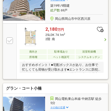
るこだわりが詰まった住まいを、ぜひ現地でご体感く
築19年/9階建
ださい。皆様からの内見のご予約を心よりお待ちして
総戸数
69戸
おります。
岡山県岡山市中区西川原
2,180
万円
2
2SLDK 74.1m
2階 南
南向き
駐車場あり
浴室乾燥機
所有権
ペット相談可
システムキッチン
おすすめポイント！■宅配ボックスがあり、お仕事で
忙しくても荷物が受け取れます■エントランスに防犯
カメラなどセキュリティー面にも配慮■便利な全居室
収納スペース付■【ペット相談可】大切なペットと一
緒に暮らせるマンション■南側バルコニーで毎日のお
グラン・コート小橋
洗濯も快適周辺環境●岡山市立宇野小学校まで約1560
ｍ（徒歩20分）●おかやまコープ東川原店まで約1130
ｍ（徒歩15分）●天満屋ハピータウン岡北店まで約960
岡山電軌東山本線 中納言駅 徒歩
ｍ（徒歩12分）●心臓病センター榊原病院まで約1010
5分
ｍ（徒歩13分）●ファミリーマート岡山西川原１丁目
その他の交通