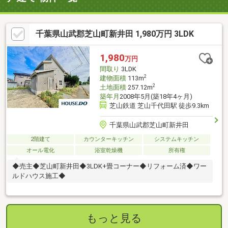
千葉県山武郡芝山町新井田 1,980万円 3LDK
1,980
万円
間取り
3LDK
2
建物面積
113m
2
土地面積
257.12m
築年月
2008年5月(築18年4ヶ月)
芝山鉄道 芝山千代田駅 徒歩9.3km
千葉県山武郡芝山町新井田
2階建て
カウンターキッチン
システムキッチン
オール電化
浴室乾燥機
所有権
◆売主◆芝山町新井田◆3LDK+畳コーナー◆リフォーム済◆ワー
ルドハウス施工◆
もっと見る