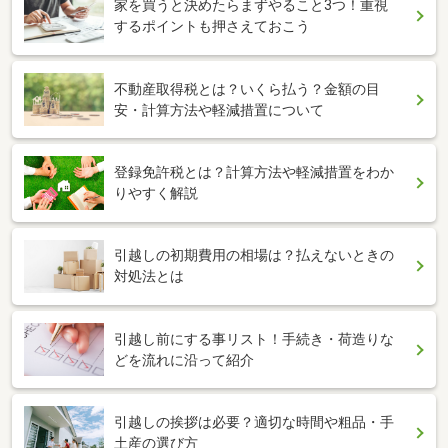
家を買うと決めたらまずやること3つ！重視
するポイントも押さえておこう
不動産取得税とは？いくら払う？金額の目
安・計算方法や軽減措置について
登録免許税とは？計算方法や軽減措置をわか
りやすく解説
引越しの初期費用の相場は？払えないときの
対処法とは
引越し前にする事リスト！手続き・荷造りな
どを流れに沿って紹介
引越しの挨拶は必要？適切な時間や粗品・手
土産の選び方