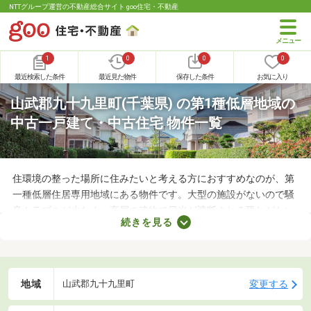
NTTグループ運営の不動産総合サイト goo住宅・不動産
1
0
0
0
最近検索した条件
最近見た物件
保存した条件
お気に入り
山武郡九十九里町(千葉県) の第1種低層地域の
中古一戸建て・中古住宅 物件一覧
住環境の整った場所に住みたいと考える方におすすめなのが、第
一種低層住居専用地域にある物件です。大型の施設がないので騒
音トラブルが少なく、高層の建物で日光が遮断される恐れがない
続きを見る
ことから、住環境に優れたエリアです。住みやすい土地ではある
ものの、気になるのが住宅の購入費用。ここでは、優れた立地で
も購入費用を抑えられる中古の一戸建てを紹介します。
地域
変更する
山武郡九十九里町