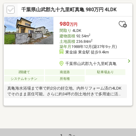
千葉県山武郡九十九里町真亀 980万円 4LDK
980
万円
間取り
4LDK
2
建物面積
92.54m
2
土地面積
236.84m
築年月
1988年12月(築37年9ヶ月)
東金線 東金駅 徒歩9.4km
千葉県山武郡九十九里町真亀
2階建て
南道路
駐車場あり
システムキッチン
所有権
真亀海水浴場まで車で約2分の好立地。内外リフォーム済の4LDK
でそのまま居住可能。さらに約34坪の別土地付きで多用途に活用
できる中古戸建です。