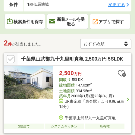
条件
変更する
1種低層地域
新着メールを受
検索条件を保存
アプリで探す
取る
2
件
が該当しました。
千葉県山武郡九十九里町真亀 2,500万円 5SLDK
2,500
万円
間取り
5SLDK
2
建物面積
147.02m
2
土地面積
994.95m
築年月
2003年1月(築23年8ヶ月)
JR東金線「東金駅」より9.9km(車
15分)
千葉県山武郡九十九里町真亀
2階建て
システムキッチン
所有権