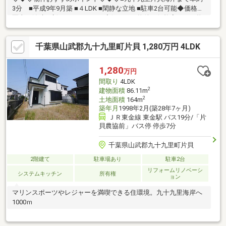
3分 ■平成9年9月築 ■４LDK ■閑静な立地 ■駐車2台可能◆価格や
写真を随時更新しています！！◆気になる物件の価格変更や、物
件の状況もいち早くわかって便利な『お気に入り追加』をぜひご
利用ください♪
千葉県山武郡九十九里町片貝 1,280万円 4LDK
1,280
万円
間取り
4LDK
2
建物面積
86.11m
2
土地面積
164m
築年月
1998年2月(築28年7ヶ月)
ＪＲ東金線 東金駅 バス19分/「片
貝農協前」バス停 停歩7分
千葉県山武郡九十九里町片貝
2階建て
駐車場あり
駐車2台
リフォームリノベーシ
システムキッチン
所有権
ョン
マリンスポーツやレジャーを満喫できる住環境。九十九里海岸へ
1000ｍ