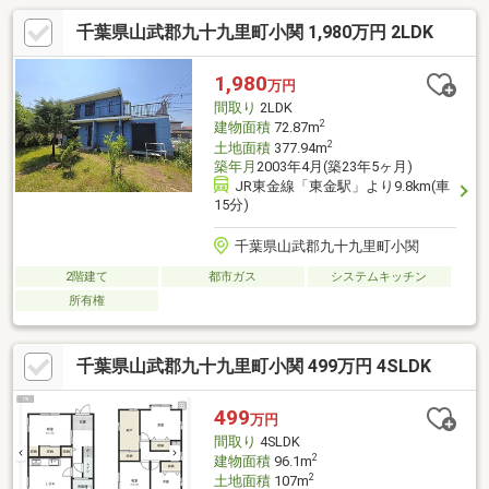
千葉県山武郡九十九里町小関 1,980万円 2LDK
1,980
万円
間取り
2LDK
2
建物面積
72.87m
2
土地面積
377.94m
築年月
2003年4月(築23年5ヶ月)
JR東金線「東金駅」より9.8km(車
15分)
千葉県山武郡九十九里町小関
2階建て
都市ガス
システムキッチン
所有権
千葉県山武郡九十九里町小関 499万円 4SLDK
499
万円
間取り
4SLDK
2
建物面積
96.1m
2
土地面積
107m