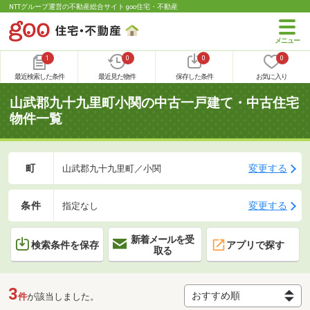
NTTグループ運営の不動産総合サイト goo住宅・不動産
1
0
0
0
最近検索した条件
最近見た物件
保存した条件
お気に入り
山武郡九十九里町小関の中古一戸建て・中古住宅
物件一覧
町
変更する
山武郡九十九里町／小関
条件
変更する
指定なし
新着メールを受
検索条件を保存
アプリで探す
取る
3
件
が該当しました。