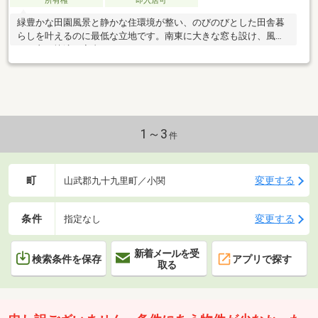
所有権
即入居可
緑豊かな田園風景と静かな住環境が整い、のびのびとした田舎暮
らしを叶えるのに最低な立地です。南東に大きな窓も設け、風通
しの良い快適な室内です。
1～3
件
町
変更する
山武郡九十九里町／小関
条件
変更する
指定なし
新着メールを受
検索条件を保存
アプリで探す
取る