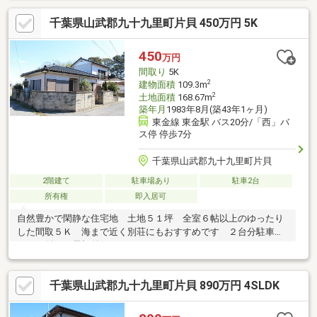
千葉県山武郡九十九里町片貝 450万円 5K
450
万円
間取り
5K
2
建物面積
109.3m
2
土地面積
168.67m
築年月
1983年8月(築43年1ヶ月)
東金線 東金駅 バス20分/「西」バ
ス停 停歩7分
千葉県山武郡九十九里町片貝
2階建て
駐車場あり
駐車2台
所有権
即入居可
自然豊かで閑静な住宅地 土地５１坪 全室６帖以上のゆったり
した間取５Ｋ 海まで近く別荘にもおすすめです ２台分駐車ス
ペース付き（屋根付き）
千葉県山武郡九十九里町片貝 890万円 4SLDK