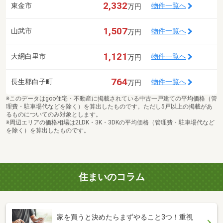
2,332
東金市
物件一覧へ
万円
1,507
山武市
物件一覧へ
万円
1,121
大網白里市
物件一覧へ
万円
764
長生郡白子町
物件一覧へ
万円
※このデータはgoo住宅・不動産に掲載されている中古一戸建ての平均価格（管
理費・駐車場代などを除く）を算出したものです。ただし5戸以上の掲載があ
るものについてのみ対象とします。
※周辺エリアの価格相場は2LDK・3K・3DKの平均価格（管理費・駐車場代など
を除く）を算出したものです。
住まいのコラム
家を買うと決めたらまずやること3つ！重視