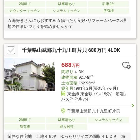
2階建て
駐車場あり
駐車2台
カウンターキッチン
システムキッチン
所有権
☆海好きさんにもおすすめ☆陽当たり良好×リフォームベース♪理
想の住まいづくりを始めませんか？
千葉県山武郡九十九里町片貝 688万円 4LDK
688
万円
間取り
4LDK
2
建物面積
92.74m
2
土地面積
162.95m
築年月
1991年2月(築35年7ヶ月)
東金線 東金駅 バス15分/「沼端」
バス停 停歩7分
千葉県山武郡九十九里町片貝
2階建て
駐車場あり
システムキッチン
所有権
即入居可
閑静な住宅地 土地４９坪 ゆったりサイズの間取４ＬＤＫ 海