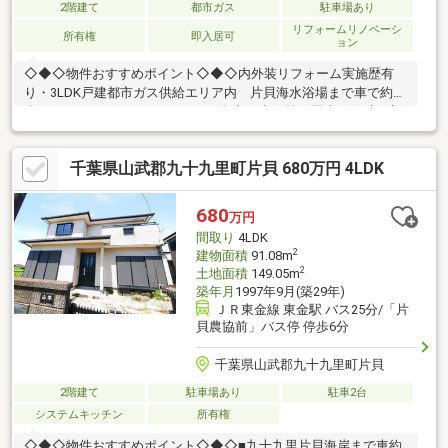
2階建て
都市ガス
駐車場あり
リフォームリノベーシ
所有権
即入居可
ョン
◇◆◇物件おすすめポイント◇◆◇内外装リフォーム実施歴有
り・3LDK戸建都市ガス供給エリア内 片貝海水浴場まで車で約4
分！マリンスポーツやレジャーの拠点に◆価格や写真を随時更新
しています！！◆気になる物件の価格変更や、物件の状況もいち
早くわかって便利な『お気に入り追加』をぜひご利用ください♪
千葉県山武郡九十九里町片貝 680万円 4LDK
680
万円
間取り
4LDK
2
建物面積
91.08m
2
土地面積
149.05m
築年月
1997年9月(築29年)
ＪＲ東金線 東金駅 バス25分/「片
貝農協前」バス停 停歩6分
千葉県山武郡九十九里町片貝
2階建て
駐車場あり
駐車2台
システムキッチン
所有権
◇◆◇物件おすすめポイント◇◆◇■九十九里片貝海岸まで車約