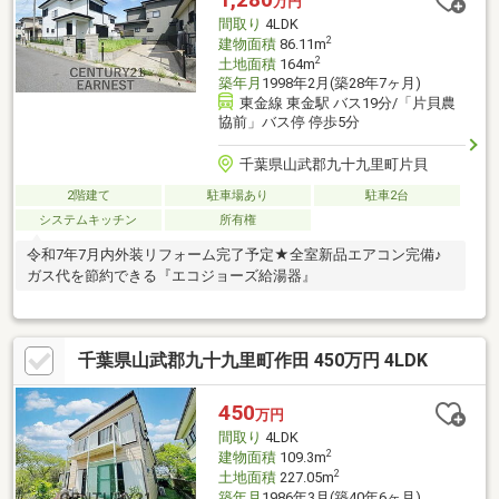
万円
間取り
4LDK
2
建物面積
86.11m
2
土地面積
164m
築年月
1998年2月(築28年7ヶ月)
東金線 東金駅 バス19分/「片貝農
協前」バス停 停歩5分
千葉県山武郡九十九里町片貝
2階建て
駐車場あり
駐車2台
システムキッチン
所有権
令和7年7月内外装リフォーム完了予定★全室新品エアコン完備♪
ガス代を節約できる『エコジョーズ給湯器』
千葉県山武郡九十九里町作田 450万円 4LDK
450
万円
間取り
4LDK
2
建物面積
109.3m
2
土地面積
227.05m
築年月
1986年3月(築40年6ヶ月)