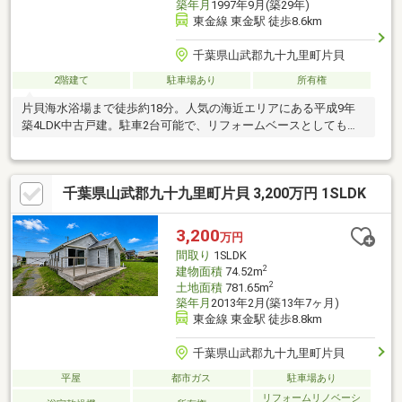
築年月
1997年9月(築29年)
東金線 東金駅 徒歩8.6km
千葉県山武郡九十九里町片貝
2階建て
駐車場あり
所有権
片貝海水浴場まで徒歩約18分。人気の海近エリアにある平成9年
築4LDK中古戸建。駐車2台可能で、リフォームベースとしてもお
すすめです。
千葉県山武郡九十九里町片貝 3,200万円 1SLDK
3,200
万円
間取り
1SLDK
2
建物面積
74.52m
2
土地面積
781.65m
築年月
2013年2月(築13年7ヶ月)
東金線 東金駅 徒歩8.8km
千葉県山武郡九十九里町片貝
平屋
都市ガス
駐車場あり
リフォームリノベーシ