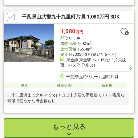
駐車2台可能！
千葉県山武郡九十九里町片貝 1,080万円 3DK
1,080
万円
間取り
3DK
2
建物面積
64.82m
2
土地面積
165.4m
築年月
2005年3月(築21年6ヶ月)
東金線 東金駅 バス16分/「片貝線
西」バス停 停歩5分
千葉県山武郡九十九里町片貝
平屋
駐車場あり
所有権
九十九里浜までクルマで5分！ほぼ未入居の平屋建て3ＤＫ!温暖な
気候で穏やかな田舎暮らし
もっと見る