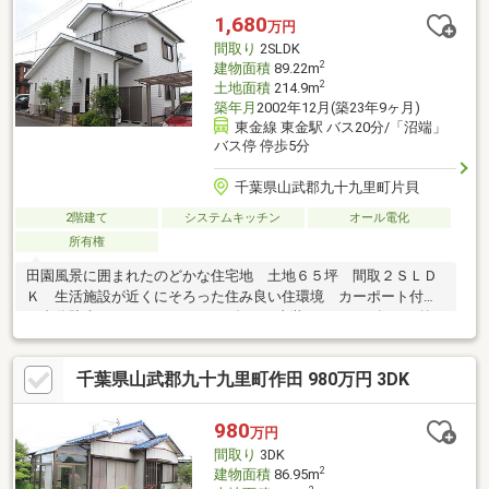
1,680
万円
間取り
2SLDK
2
建物面積
89.22m
2
土地面積
214.9m
築年月
2002年12月(築23年9ヶ月)
東金線 東金駅 バス20分/「沼端」
バス停 停歩5分
千葉県山武郡九十九里町片貝
2階建て
システムキッチン
オール電化
所有権
田園風景に囲まれたのどかな住宅地 土地６５坪 間取２ＳＬＤ
Ｋ 生活施設が近くにそろった住み良い住環境 カーポート付き
１台分駐車スペース ※２０２４年７月内装、２０２５年７月外
装リフォーム歴あり
千葉県山武郡九十九里町作田 980万円 3DK
980
万円
間取り
3DK
2
建物面積
86.95m