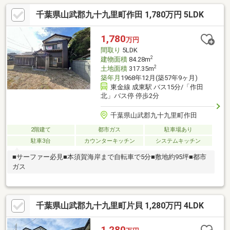
千葉県山武郡九十九里町作田 1,780万円 5LDK
1,780
万円
間取り
5LDK
2
建物面積
84.28m
2
土地面積
317.35m
築年月
1968年12月(築57年9ヶ月)
東金線 成東駅 バス15分/「作田
北」バス停 停歩2分
千葉県山武郡九十九里町作田
2階建て
都市ガス
駐車場あり
駐車3台
カウンターキッチン
システムキッチン
■サーファー必見■本須賀海岸まで自転車で5分■敷地約95坪■都市
ガス
千葉県山武郡九十九里町片貝 1,280万円 4LDK
1,280