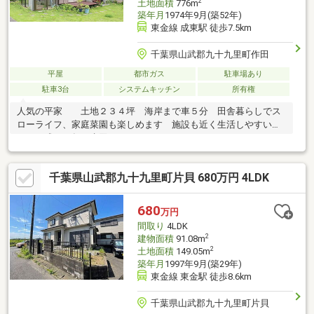
2
土地面積
776m
築年月
1974年9月(築52年)
東金線 成東駅 徒歩7.5km
千葉県山武郡九十九里町作田
平屋
都市ガス
駐車場あり
駐車3台
システムキッチン
所有権
人気の平家 土地２３４坪 海岸まで車５分 田舎暮らしでス
ローライフ、家庭菜園も楽しめます 施設も近く生活しやすいで
す 平成２９年に水回りリフォームきれいです
千葉県山武郡九十九里町片貝 680万円 4LDK
680
万円
間取り
4LDK
2
建物面積
91.08m
2
土地面積
149.05m
築年月
1997年9月(築29年)
東金線 東金駅 徒歩8.6km
千葉県山武郡九十九里町片貝