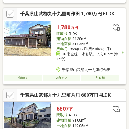
千葉県山武郡九十九里町作田 1,780万円 5LDK
1,780
万円
間取り
5LDK
2
建物面積
84.28m
2
土地面積
317.35m
築年月
1968年12月(築57年9ヶ月)
JR東金線「求名駅」より8.7km(車
15分)
千葉県山武郡九十九里町作田
2階建て
都市ガス
所有権
千葉県山武郡九十九里町片貝 680万円 4LDK
680
万円
間取り
4LDK
2
建物面積
91.08m
2
土地面積
149.05m