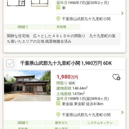
築年月
1996年7月(築30年2ヶ月)
車
千葉県山武郡九十九里町小関
2階建て
所有権
閑静な住宅地 広々とした４ＳＬＤＫの間取り 九十九里町の落
ち着いたエリアの立地 残置物撤去済み
千葉県山武郡九十九里町小関 1,980万円 6DK
1,980
万円
間取り
6DK
2
建物面積
148.44m
2
土地面積
1470m
築年月
1998年1月(築28年8ヶ月)
東金線 東金駅 徒歩8.0km
千葉県山武郡九十九里町小関
2階建て
都市ガス
システムキッチン