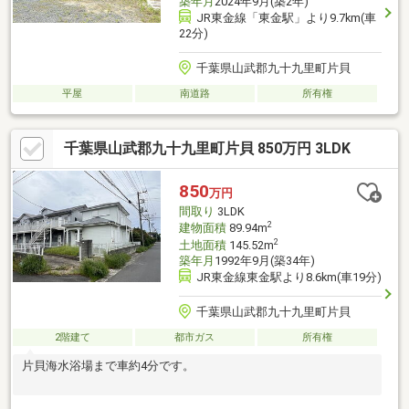
築年月
2024年9月(築2年)
JR東金線「東金駅」より9.7km(車
22分)
千葉県山武郡九十九里町片貝
平屋
南道路
所有権
千葉県山武郡九十九里町片貝 850万円 3LDK
850
万円
間取り
3LDK
2
建物面積
89.94m
2
土地面積
145.52m
築年月
1992年9月(築34年)
JR東金線東金駅より8.6km(車19分)
千葉県山武郡九十九里町片貝
2階建て
都市ガス
所有権
片貝海水浴場まで車約4分です。