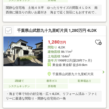
システムキッチン
所有権
閑静な住宅地 土地４９坪 ゆったりサイズの間取４ＬＤＫ 南
西側に陽当りの良いお庭付き 海まで近く別荘にもおすすめで
す ２台分駐車スペース付き
千葉県山武郡九十九里町片貝 1,280万円 4LDK
1,280
万円
間取り
4LDK
2
建物面積
86.11m
2
土地面積
164m
築年月
1998年2月(築28年7ヶ月)
東金線 東金駅 徒歩8.6km
千葉県山武郡九十九里町片貝
2階建て
都市ガス
駐車場あり
システムキッチン
所有権
・海まで車で5分の好立地・広々4LDK、リフォーム済み・ファミ
リーに最適な間取り・閑静な住宅街の一角