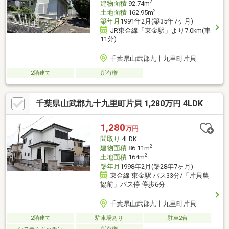
2
建物面積
92.74m
2
土地面積
162.95m
築年月
1991年2月(築35年7ヶ月)
JR東金線「東金駅」より7.0km(車
11分)
千葉県山武郡九十九里町片貝
2階建て
所有権
千葉県山武郡九十九里町片貝 1,280万円 4LDK
1,280
万円
間取り
4LDK
2
建物面積
86.11m
2
土地面積
164m
築年月
1998年2月(築28年7ヶ月)
東金線 東金駅 バス33分/「片貝農
協前」バス停 停歩6分
千葉県山武郡九十九里町片貝
2階建て
駐車場あり
駐車2台