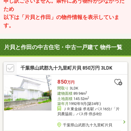
申し訳ございません。条件にあう物件が少なかった
ため
以下は「片貝と作田」の物件情報を表示していま
す。
片貝と作田の中古住宅・中古一戸建て 物件一覧
千葉県山武郡九十九里町片貝 850万円 3LDK
850
万円
間取り
3LDK
2
建物面積
89.94m
2
土地面積
145.52m
築年月
1992年9月(築34年)
ＪＲ東金線 求名駅 バス16分/「片
貝農協前」バス停 停歩8分
千葉県山武郡九十九里町片貝