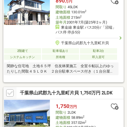
890
万円
間取り
4SLDK
2
建物面積
130.01m
2
土地面積
215m
築年月
2001年7月(築25年2ヶ月)
東金線 東金駅 バス20分/「沼端」
バス停 停歩5分
千葉県山武郡九十九里町片貝
2階建て
駐車場あり
駐車2台
システムキッチン
所有権
即入居可
閑静な住宅地 土地６５坪 住友林業施工 全室６帖以上のゆっ
たりした間取４ＳＬＤＫ ２台分駐車スペース付き（１台分屋根
付き）
千葉県山武郡九十九里町片貝 1,750万円 2LDK
1,750
万円
間取り
2LDK
2
建物面積
58.89m
2
土地面積
357.02m