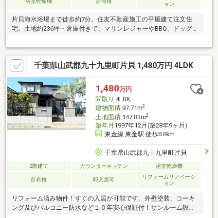
浴室乾燥機
所有権
ョン
片貝海水浴場まで徒歩約7分。住友不動産施工の平屋建て注文住
宅。土地約236坪・倉庫付きで、マリンレジャーやBBQ、ドッグラ
ンにもおすすめです。
千葉県山武郡九十九里町片貝 1,480万円 4LDK
1,480
万円
間取り
4LDK
2
建物面積
97.71m
2
土地面積
147.83m
築年月
1997年12月(築28年9ヶ月)
東金線 東金駅 徒歩8.8km
千葉県山武郡九十九里町片貝
2階建て
カウンターキッチン
浴室乾燥機
リフォームリノベーシ
所有権
即入居可
ョン
リフォーム済み物件！すぐの入居が可能です。外壁塗装、コーキ
ング及びバルコニー防水など１０年安心保証付！サンルーム設備
あり、多目的に利用可能なスペース！片貝海水浴場迄車で約5分！