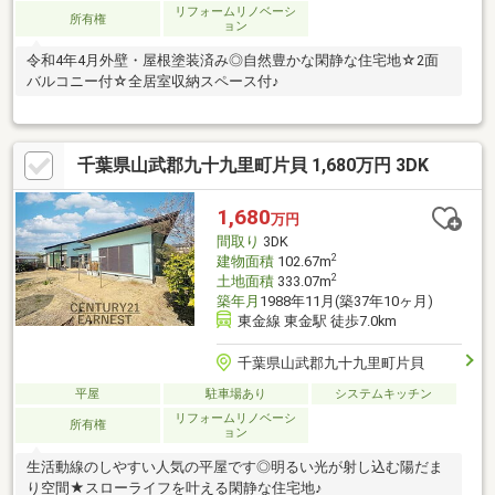
リフォームリノベーシ
所有権
ョン
令和4年4月外壁・屋根塗装済み◎自然豊かな閑静な住宅地☆2面
バルコニー付☆全居室収納スペース付♪
千葉県山武郡九十九里町片貝 1,680万円 3DK
1,680
万円
間取り
3DK
2
建物面積
102.67m
2
土地面積
333.07m
築年月
1988年11月(築37年10ヶ月)
東金線 東金駅 徒歩7.0km
千葉県山武郡九十九里町片貝
平屋
駐車場あり
システムキッチン
リフォームリノベーシ
所有権
ョン
生活動線のしやすい人気の平屋です◎明るい光が射し込む陽だま
り空間★スローライフを叶える閑静な住宅地♪