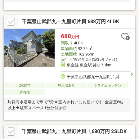
千葉県山武郡九十九里町片貝 688万円 4LDK
688
万円
間取り
4LDK
2
建物面積
92.74m
2
土地面積
162.95m
築年月
1991年2月(築35年7ヶ月)
東金線 東金駅 徒歩7.1km
千葉県山武郡九十九里町片貝
2階建て
駐車場あり
システムキッチン
所有権
片貝海水浴場まで車で7分☆室内きれいにお使いです♪全居室6帖
以上★駐車スペース1台分付き◎
千葉県山武郡九十九里町片貝 1,680万円 2SLDK