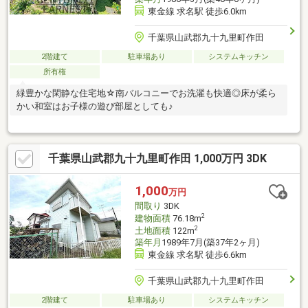
東金線 求名駅 徒歩6.0km
千葉県山武郡九十九里町作田
2階建て
駐車場あり
システムキッチン
所有権
緑豊かな閑静な住宅地☆南バルコニーでお洗濯も快適◎床が柔ら
かい和室はお子様の遊び部屋としても♪
千葉県山武郡九十九里町作田 1,000万円 3DK
1,000
万円
間取り
3DK
2
建物面積
76.18m
2
土地面積
122m
築年月
1989年7月(築37年2ヶ月)
東金線 求名駅 徒歩6.6km
千葉県山武郡九十九里町作田
2階建て
駐車場あり
システムキッチン