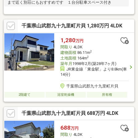
まで近く別荘にもおすすめです １台分駐車スペース付き
千葉県山武郡九十九里町片貝 1,280万円 4LDK
1,280
万円
間取り
4LDK
2
建物面積
86.11m
2
土地面積
164m
築年月
1998年2月(築28年7ヶ月)
JR東金線「東金駅」より8.8km(車
14分)
千葉県山武郡九十九里町片貝
2階建て
浴室乾燥機
所有権
千葉県山武郡九十九里町片貝 688万円 4LDK
688
万円
間取り
4LDK