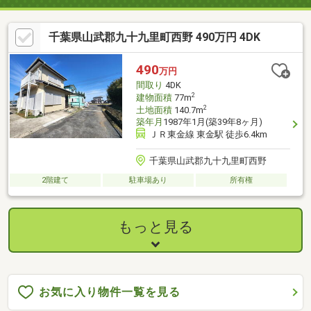
千葉県山武郡九十九里町西野 490万円 4DK
490
万円
間取り
4DK
2
建物面積
77m
2
土地面積
140.7m
築年月
1987年1月(築39年8ヶ月)
ＪＲ東金線 東金駅 徒歩6.4km
千葉県山武郡九十九里町西野
2階建て
駐車場あり
所有権
もっと見る
お気に入り物件一覧を見る