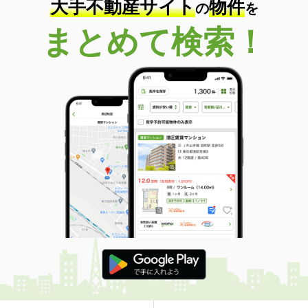
大手不動産サイト
物件
の
を
まとめて検索！