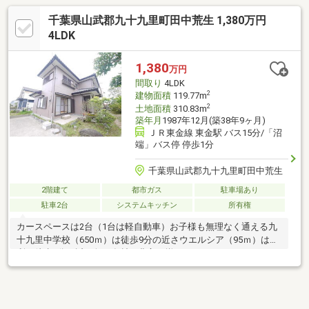
千葉県山武郡九十九里町田中荒生 1,380万円
4LDK
1,380
万円
間取り
4LDK
2
建物面積
119.77m
2
土地面積
310.83m
築年月
1987年12月(築38年9ヶ月)
ＪＲ東金線 東金駅 バス15分/「沼
端」バス停 停歩1分
千葉県山武郡九十九里町田中荒生
2階建て
都市ガス
駐車場あり
駐車2台
システムキッチン
所有権
カースペースは2台（1台は軽自動車）お子様も無理なく通える九
十九里中学校（650ｍ）は徒歩9分の近さウエルシア（95ｍ）は便
利な徒歩2分の近さ旬な食材が豊富に揃うスーパーランドロームは
1600ｍ