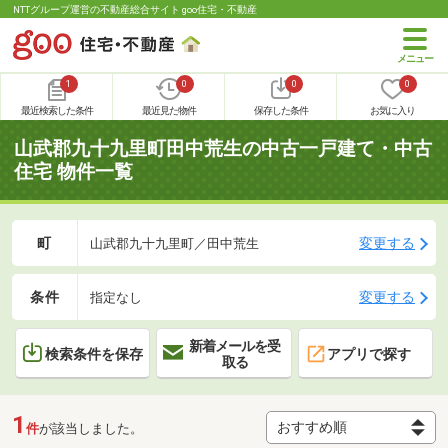
NTTグループ運営の不動産総合サイト goo住宅・不動産
1
0
0
0
最近検索した条件
最近見た物件
保存した条件
お気に入り
山武郡九十九里町田中荒生の中古一戸建て・中古
住宅 物件一覧
町
変更する
山武郡九十九里町／田中荒生
条件
変更する
指定なし
新着メールを受
検索条件を保存
アプリで探す
取る
1
件
が該当しました。