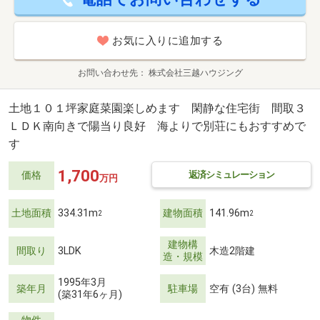
お気に入りに追加する
お問い合わせ先
株式会社三越ハウジング
土地１０１坪家庭菜園楽しめます 閑静な住宅街 間取３
ＬＤＫ南向きで陽当り良好 海よりで別荘にもおすすめで
す
1,700
返済シミュレーション
価格
万円
土地面積
334.31m
建物面積
141.96m
2
2
建物構
間取り
3LDK
木造2階建
造・規模
1995年3月
築年月
駐車場
空有 (3台) 無料
(築31年6ヶ月)