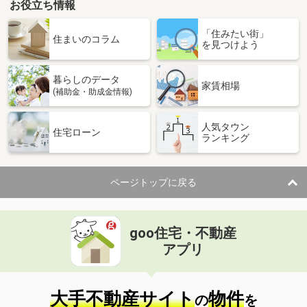
お役立ち情報
「住みたい街」
住まいのコラム
を見つけよう
暮らしのデータ
家賃相場
(補助金・助成金情報)
人気タウン
住宅ローン
ランキング
ページトップに戻る
goo住宅・不動産
アプリ
大手不動産サイト
物件
の
を