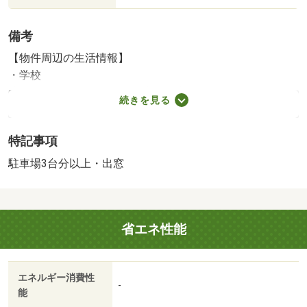
備考
【物件周辺の生活情報】
・学校
豊海小学校（1,100m）、九十九里中学校（3,600m）
続きを見る
・買い物
スーパー（2,600m）、コンビニ（550m）、ドラッグスト
特記事項
ア（2,600m）
・その他施設
駐車場3台分以上・出窓
総合病院（3,900m）
土地１０１坪家庭菜園楽しめます 閑静な住宅街 間取３
ＬＤＫ南向きで陽当り良好 海よりで別荘にもおすすめで
省エネ性能
す
国土法届出：不要
エネルギー消費性
-
能