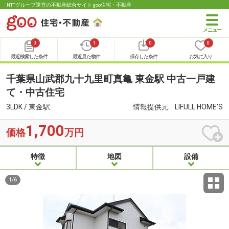
NTTグループ運営の不動産総合サイト goo住宅・不動産
0
1
0
0
最近検索した条件
最近見た物件
保存した条件
お気に入り
千葉県山武郡九十九里町真亀 東金駅 中古一戸建
て・中古住宅
3LDK / 東金駅
情報提供元
LIFULL HOME'S
1,700
価格
万円
特徴
地図
設備
1
/
6