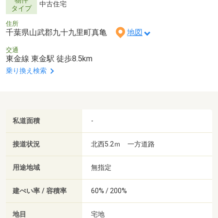
物件
中古住宅
タイプ
住所
千葉県山武郡九十九里町真亀
地図
交通
東金線 東金駅 徒歩8.5km
乗り換え検索
私道面積
-
接道状況
北西5.2ｍ 一方道路
用途地域
無指定
建ぺい率 / 容積率
60% / 200%
地目
宅地