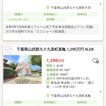
千葉県山武郡九十九里町片貝
2階建て
駐車場あり
駐車2台
システムキッチン
所有権
令和7年7月内外装リフォーム完了予定★全室新品エアコン完備♪
ガス代を節約できる『エコジョーズ給湯器』
千葉県山武郡九十九里町真亀 1,290万円 4LDK
1,290
万円
間取り
4LDK
2
建物面積
85.14m
2
土地面積
166m
築年月
1991年8月(築35年1ヶ月)
東金線 東金駅 バス18分/「溝口
前」バス停 停歩15分
千葉県山武郡九十九里町真亀
2階建て
駐車場あり
駐車2台