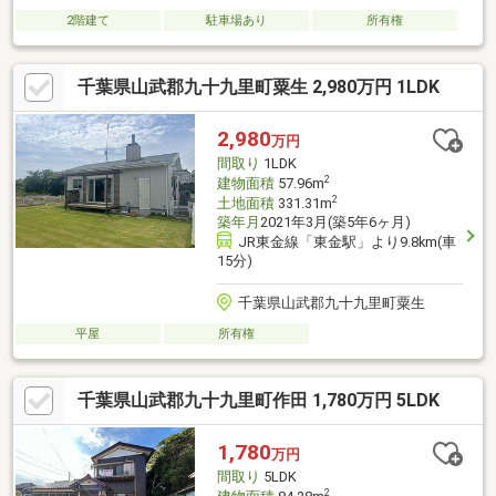
2階建て
駐車場あり
所有権
千葉県山武郡九十九里町粟生 2,980万円 1LDK
2,980
万円
間取り
1LDK
2
建物面積
57.96m
2
土地面積
331.31m
築年月
2021年3月(築5年6ヶ月)
JR東金線「東金駅」より9.8km(車
15分)
千葉県山武郡九十九里町粟生
平屋
所有権
千葉県山武郡九十九里町作田 1,780万円 5LDK
1,780
万円
間取り
5LDK
2