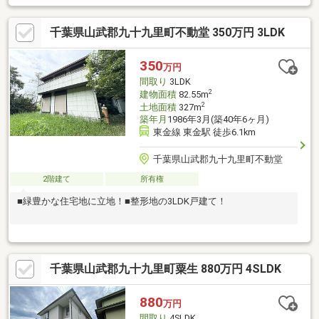
千葉県山武郡九十九里町不動堂 350万円 3LDK
350
万円
間取り
3LDK
2
建物面積
82.55m
2
土地面積
327m
築年月
1986年3月(築40年6ヶ月)
東金線 東金駅 徒歩6.1km
千葉県山武郡九十九里町不動堂
2階建て
所有権
■緑豊かな住宅地に立地！■整形地の3LDK戸建て！
千葉県山武郡九十九里町粟生 880万円 4SLDK
880
万円
間取り
4SLDK