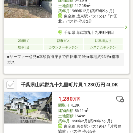
建物面積
84.28m
2
土地面積
317.35m
築年月
1968年12月(築57年9ヶ月)
東金線 成東駅 バス15分/「作田
北」バス停 停歩2分
千葉県山武郡九十九里町作田
2階建て
都市ガス
駐車場あり
駐車3台
カウンターキッチン
システムキッチン
■サーファー必見■本須賀海岸まで自転車で5分■敷地約95坪■都市
ガス
千葉県山武郡九十九里町片貝 1,280万円 4LDK
1,280
万円
間取り
4LDK
2
建物面積
86.11m
2
土地面積
164m
築年月
1998年2月(築28年7ヶ月)
東金線 東金駅 バス19分/「片貝農
協前」バス停 停歩5分