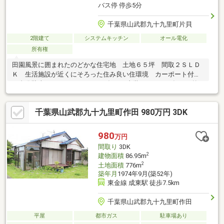
バス停 停歩5分
千葉県山武郡九十九里町片貝
2階建て
システムキッチン
オール電化
所有権
田園風景に囲まれたのどかな住宅地 土地６５坪 間取２ＳＬＤ
Ｋ 生活施設が近くにそろった住み良い住環境 カーポート付き
１台分駐車スペース ※２０２４年７月内装、２０２５年７月外
装リフォーム歴あり
千葉県山武郡九十九里町作田 980万円 3DK
980
万円
間取り
3DK
2
建物面積
86.95m
2
土地面積
776m
築年月
1974年9月(築52年)
東金線 成東駅 徒歩7.5km
千葉県山武郡九十九里町作田
平屋
都市ガス
駐車場あり