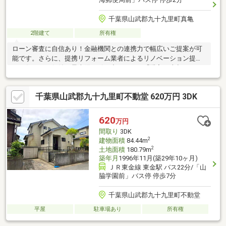
千葉県山武郡九十九里町真亀
2階建て
所有権
ローン審査に自信あり！金融機関との連携力で幅広いご提案が可
能です。さらに、提携リフォーム業者によるリノベーション提案
で、住まいの価値を最大限に引き出します。「購入・売却・リフ
ォーム」すべて当社にお任せください。
千葉県山武郡九十九里町不動堂 620万円 3DK
620
万円
間取り
3DK
2
建物面積
84.44m
2
土地面積
180.79m
築年月
1996年11月(築29年10ヶ月)
ＪＲ東金線 東金駅 バス22分/「山
脇学園前」バス停 停歩7分
千葉県山武郡九十九里町不動堂
平屋
駐車場あり
所有権