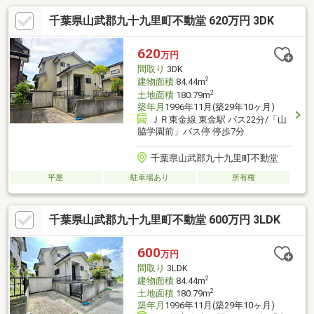
千葉県山武郡九十九里町不動堂 620万円 3DK
620
万円
間取り
3DK
2
建物面積
84.44m
2
土地面積
180.79m
築年月
1996年11月(築29年10ヶ月)
ＪＲ東金線 東金駅 バス22分/「山
脇学園前」バス停 停歩7分
千葉県山武郡九十九里町不動堂
平屋
駐車場あり
所有権
千葉県山武郡九十九里町不動堂 600万円 3LDK
600
万円
間取り
3LDK
2
建物面積
84.44m
2
土地面積
180.79m
築年月
1996年11月(築29年10ヶ月)