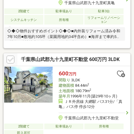
千葉県山武郡九十九里町真亀
2階建て
駐車場あり
駐車3台
リフォームリノベーシ
システムキッチン
所有権
ョン
◇◆◇物件おすすめポイント◇◆◇■内外装リフォーム済み令和
7年10月■敷地約105坪（菜園用地約34坪含め）■海岸まで車約5分
■閑静な分譲地◆価格や写真を随時更新しています！！◆気にな
る物件の価格変更や、物件の状況もいち早くわかって便利な『お
気に入り追加』をぜひご利用ください♪
千葉県山武郡九十九里町不動堂 600万円 3LDK
600
万円
間取り
3LDK
2
建物面積
84.44m
2
土地面積
180.79m
築年月
1996年11月(築29年10ヶ月)
ＪＲ外房線 大網駅 バス31分/「真
亀」バス停 停歩12分
千葉県山武郡九十九里町不動堂
2階建て
駐車場あり
所有権
即入居可