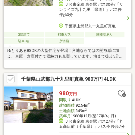
ＪＲ東金線 東金駅 バス30分/「サ
ンライズ九十九里〔県道〕」バス停
停歩3分
千葉県山武郡九十九里町真亀
2階建て
都市ガス
駐車場あり
駐車3台
所有権
ゆとりある8SDKの大型住宅が登場！角地ならではの開放感に加
え、車庫・倉庫付きで収納力も充実しています。海まで徒歩5分、
お正月には歩いて初日の出が見ることもできます♪室内は大変丁寧
に使用されており、築年数を感じさせない綺麗な状態。続き間の
和室や広々とした居室は、ご家族での暮らし、二世帯住宅や別荘
千葉県山武郡九十九里町真亀 980万円 4LDK
利用にもおすすめです。九十九里有料道路「九十九里IC」やオー
シャンビューリゾート「サンライズ九十九里」が近く、海を身近
に感じられるロケーション。白里海水浴場へも車約3分と、休日の
980
万円
レジャーも気軽に楽しめます。駐車3台以上可能・車庫・倉庫付
間取り
4LDK
き・角地・8SDKの住まいを現地でご体感ください。
2
建物面積
92.54m
2
土地面積
349m
築年月
1988年12月(築37年9ヶ月)
ＪＲ東金線 東金駅 バス27分/「丸
五商店前（千葉県）」バス停 停歩7分