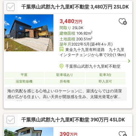
千葉県山武郡九十九里町不動堂 3,480万円 2SLDK
3,480
万円
間取り
2SLDK
2
建物面積
106.82m
2
土地面積
200.51m
築年月
2022年5月(築4年4ヶ月)
東金九十九里有料道路 九十九里
インターチェンジから車で3分(1.9km)
千葉県山武郡九十九里町不動堂
平屋
駐車場あり
駐車3台
浴室乾燥機
所有権
即入居可
海の気配を感じる心地よいロケーションに、築浅ならではの清潔
感が広がる住まい。高い天井が開放感を生み、太陽光発電が家計
にも環境にもやさしい暮らしを支えます。毎日を軽やかに楽しめ
る住空間です。
千葉県山武郡九十九里町不動堂 390万円 4SLDK
390
万円