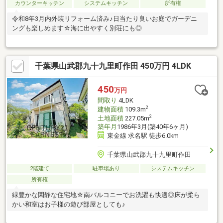
カウンターキッチン
システムキッチン
所有権
令和8年3月内外装リフォーム済み♪日当たり良いお庭でガーデニ
ングも楽しめます☆海に出やすく別荘にも◎
千葉県山武郡九十九里町作田 450万円 4LDK
450
万円
間取り
4LDK
2
建物面積
109.3m
2
土地面積
227.05m
築年月
1986年3月(築40年6ヶ月)
東金線 求名駅 徒歩6.0km
千葉県山武郡九十九里町作田
2階建て
駐車場あり
システムキッチン
所有権
緑豊かな閑静な住宅地☆南バルコニーでお洗濯も快適◎床が柔ら
かい和室はお子様の遊び部屋としても♪