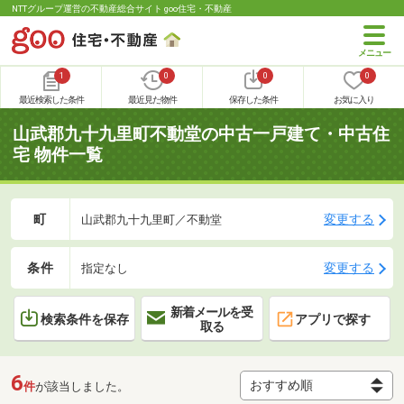
NTTグループ運営の不動産総合サイト goo住宅・不動産
1
0
0
0
最近検索した条件
最近見た物件
保存した条件
お気に入り
山武郡九十九里町不動堂の中古一戸建て・中古住
宅 物件一覧
町
変更する
山武郡九十九里町／不動堂
条件
変更する
指定なし
新着メールを受
検索条件を保存
アプリで探す
取る
6
件
が該当しました。