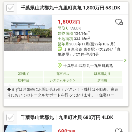
千葉県山武郡九十九里町真亀 1,800万円 5SLDK
1,800
万円
間取り
5SLDK
2
建物面積
134.14m
2
土地面積
334.15m
築年月
2003年11月(築22年10ヶ月)
ＪＲ東金線 東金駅 バス28分/「真
亀納屋」バス停 停歩1分
千葉県山武郡九十九里町真亀
2階建て
都市ガス
駐車場あり
駐車3台
システムキッチン
所有権
◆まずはお気軽にお問い合わせください！・弊社は不動産、家造
りにおいてのトータルサポートを行っております。・住宅ローン
に強く、お客様一人ひとりにあったご提案をさせていただきま
す。・スタッフ一同、誠心誠意ご対応させていただきます！◆経
験知識が豊富なスタッフが在籍！迅速な対応を心掛けておりま
千葉県山武郡九十九里町片貝 680万円 4LDK
す。・お問合せを受けてから即日ご対応をさせていただきま
す。・その他物件情報も多数ございます！お気軽にお問い合わせ
ください。
680
万円