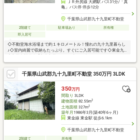
ＪＲ外房線 大網駅 バス31分/「真
亀」バス停 停歩12分
千葉県山武郡九十九里町不動堂
2階建て
駐車場あり
所有権
即入居可
◇不動堂海水浴場まで約１キロメートル！憧れの九十九里暮らし
♪◇室内綺麗で収納もたっぷり。すぐにご入居可能です◇東金九
十九里有料道路「九十九里IC」まで車で３分♪
千葉県山武郡九十九里町不動堂 350万円 3LDK
350
万円
間取り
3LDK
2
建物面積
82.55m
2
土地面積
327m
築年月
1986年3月(築40年6ヶ月)
東金線 東金駅 徒歩6.1km
千葉県山武郡九十九里町不動堂
2階建て
所有権