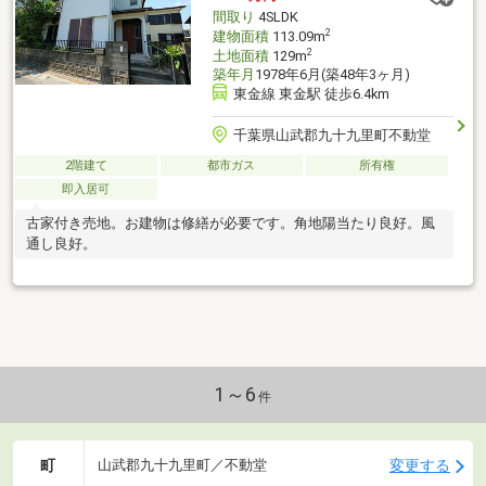
間取り
4SLDK
2
建物面積
113.09m
2
土地面積
129m
築年月
1978年6月(築48年3ヶ月)
東金線 東金駅 徒歩6.4km
千葉県山武郡九十九里町不動堂
2階建て
都市ガス
所有権
即入居可
古家付き売地。お建物は修繕が必要です。角地陽当たり良好。風
通し良好。
1～6
件
町
変更する
山武郡九十九里町／不動堂