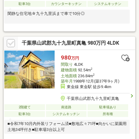
駐車3台
カウンターキッチン
システムキッチン
閑静な住宅地☆九十九里浜まで車で10分◎
千葉県山武郡九十九里町真亀 980万円 4LDK
980
万円
間取り
4LDK
2
建物面積
92.54m
2
土地面積
236.84m
築年月
1988年12月(築37年9ヶ月)
東金線 東金駅 徒歩9.4km
千葉県山武郡九十九里町真亀
2階建て
南道路
駐車場あり
駐車3台
システムキッチン
所有権
■令和7年10月内外装リフォーム済■敷地広々71坪■向かいに菜園用
土地34坪付き■駐車場3台以上可