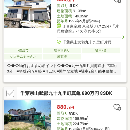
間取り
4LDK
2
建物面積
91.08m
2
土地面積
149.05m
築年月
1997年9月(築29年)
ＪＲ東金線 東金駅 バス25分/「片
貝農協前」バス停 停歩6分
千葉県山武郡九十九里町片貝
2階建て
駐車場あり
駐車2台
システムキッチン
所有権
◇◆◇物件おすすめポイント◇◆◇■九十九里片貝海岸まで車約
3分 ■平成9年9月築 ■４LDK ■閑静な立地 ■駐車2台可能◆価格や
写真を随時更新しています！！◆気になる物件の価格変更や、物
件の状況もいち早くわかって便利な『お気に入り追加』をぜひご
利用ください♪
千葉県山武郡九十九里町真亀 880万円 8SDK
880
万円
間取り
8SDK
2
建物面積
158.99m
2
土地面積
224.79m
築年月
1973年7月(築53年2ヶ月)