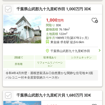
千葉県山武郡九十九里町作田 1,000万円 3DK
1,000
万円
間取り
3DK
2
建物面積
76.18m
2
土地面積
122m
築年月
1989年7月(築37年2ヶ月)
東金線 求名駅 徒歩6.6km
千葉県山武郡九十九里町作田
2階建て
駐車場あり
システムキッチン
リフォームリノベーシ
所有権
ョン
令和4年4月外壁・屋根塗装済み◎自然豊かな閑静な住宅地☆2面
バルコニー付☆全居室収納スペース付♪
千葉県山武郡九十九里町片貝 1,680万円 3DK