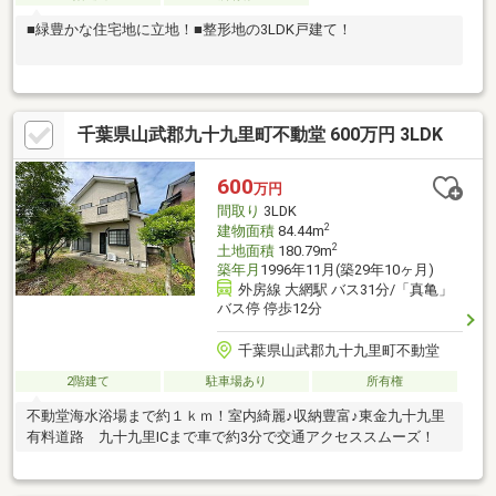
■緑豊かな住宅地に立地！■整形地の3LDK戸建て！
千葉県山武郡九十九里町不動堂 600万円 3LDK
600
万円
間取り
3LDK
2
建物面積
84.44m
2
土地面積
180.79m
築年月
1996年11月(築29年10ヶ月)
外房線 大網駅 バス31分/「真亀」
バス停 停歩12分
千葉県山武郡九十九里町不動堂
2階建て
駐車場あり
所有権
不動堂海水浴場まで約１ｋｍ！室内綺麗♪収納豊富♪東金九十九里
有料道路 九十九里ICまで車で約3分で交通アクセススムーズ！