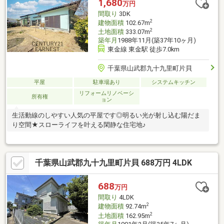
1,680
万円
間取り
3DK
2
建物面積
102.67m
2
土地面積
333.07m
築年月
1988年11月(築37年10ヶ月)
東金線 東金駅 徒歩7.0km
千葉県山武郡九十九里町片貝
平屋
駐車場あり
システムキッチン
リフォームリノベーシ
所有権
ョン
生活動線のしやすい人気の平屋です◎明るい光が射し込む陽だま
り空間★スローライフを叶える閑静な住宅地♪
千葉県山武郡九十九里町片貝 688万円 4LDK
688
万円
間取り
4LDK
2
建物面積
92.74m
2
土地面積
162.95m