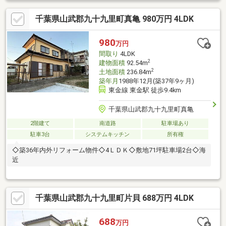
千葉県山武郡九十九里町真亀 980万円 4LDK
980
万円
間取り
4LDK
2
建物面積
92.54m
2
土地面積
236.84m
築年月
1988年12月(築37年9ヶ月)
東金線 東金駅 徒歩9.4km
千葉県山武郡九十九里町真亀
2階建て
南道路
駐車場あり
駐車3台
システムキッチン
所有権
◇築36年内外リフォーム物件◇4ＬＤＫ◇敷地71坪駐車場2台◇海
近
千葉県山武郡九十九里町片貝 688万円 4LDK
688
万円