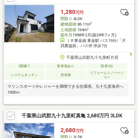
1,280
万円
間取り
4LDK
2
建物面積
86.11m
2
土地面積
164m
築年月
1998年2月(築28年7ヶ月)
ＪＲ東金線 東金駅 バス19分/「片
貝農協前」バス停 停歩7分
千葉県山武郡九十九里町片貝
2階建て
駐車場あり
駐車2台
リフォームリノベーシ
システムキッチン
所有権
ョン
マリンスポーツやレジャーを満喫できる住環境。九十九里海岸へ
1000ｍ
千葉県山武郡九十九里町真亀 2,680万円 3LDK
2,680
万円
間取り
3LDK