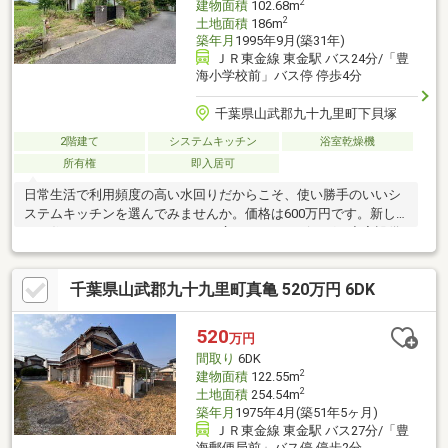
2
建物面積
102.68m
2
土地面積
186m
築年月
1995年9月(築31年)
ＪＲ東金線 東金駅 バス24分/「豊
海小学校前」バス停 停歩4分
千葉県山武郡九十九里町下貝塚
2階建て
システムキッチン
浴室乾燥機
所有権
即入居可
日常生活で利用頻度の高い水回りだからこそ、使い勝手のいいシ
ステムキッチンを選んでみませんか。価格は600万円です。新し
いお住まいにいかがでしょうか。広々としたリビングに充実設備
のキッチンを備えた4LDK。フローリングは木のぬくもりが感じら
れるため住み心地も良好。備え付けの食器棚があるので、食器棚
千葉県山武郡九十九里町真亀 520万円 6DK
を買う手間が省けます。設備や周辺環境が整っている中古戸建て
はいかがでしょうか。すぐに入居できるので、お待ちいただくこ
とはありません。
520
万円
間取り
6DK
2
建物面積
122.55m
2
土地面積
254.54m
築年月
1975年4月(築51年5ヶ月)
ＪＲ東金線 東金駅 バス27分/「豊
海郵便局前」バス停 停歩2分