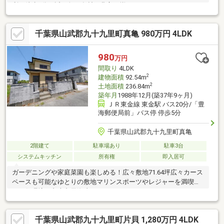
利な徒歩2分の近さ旬な食材が豊富に揃うスーパーランドロームは
1600ｍ
千葉県山武郡九十九里町真亀 980万円 4LDK
980
万円
間取り
4LDK
2
建物面積
92.54m
2
土地面積
236.84m
築年月
1988年12月(築37年9ヶ月)
ＪＲ東金線 東金駅 バス20分/「豊
海郵便局前」バス停 停歩5分
千葉県山武郡九十九里町真亀
2階建て
駐車場あり
駐車3台
システムキッチン
所有権
即入居可
ガーデニングや家庭菜園も楽しめる！広々敷地71.64坪広々カース
ペースも可能なゆとりの敷地マリンスポーツやレジャーを満喫で
きる住環境。九十九里海岸へ1000ｍ
千葉県山武郡九十九里町片貝 1,280万円 4LDK