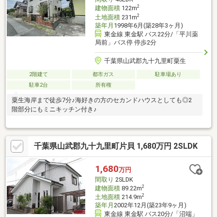
2
建物面積
122m
2
土地面積
231m
築年月
1998年6月(築28年3ヶ月)
東金線 東金駅 バス22分/「平川薬
局前」バス停 停歩2分
千葉県山武郡九十九里町粟生
2階建て
都市ガス
駐車場あり
駐車2台
所有権
粟生海岸まで徒歩7分♪海好きの方のセカンドハウスとしても◎2
階部分にもミニキッチン付き♪
千葉県山武郡九十九里町片貝 1,680万円 2SLDK
1,680
万円
間取り
2SLDK
2
建物面積
89.22m
2
土地面積
214.9m
築年月
2002年12月(築23年9ヶ月)
東金線 東金駅 バス20分/「沼端」