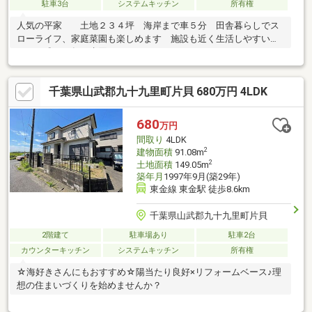
駐車3台
システムキッチン
所有権
人気の平家 土地２３４坪 海岸まで車５分 田舎暮らしでス
ローライフ、家庭菜園も楽しめます 施設も近く生活しやすいで
す 平成２９年に水回りリフォームきれいです
千葉県山武郡九十九里町片貝 680万円 4LDK
680
万円
間取り
4LDK
2
建物面積
91.08m
2
土地面積
149.05m
築年月
1997年9月(築29年)
東金線 東金駅 徒歩8.6km
千葉県山武郡九十九里町片貝
2階建て
駐車場あり
駐車2台
カウンターキッチン
システムキッチン
所有権
☆海好きさんにもおすすめ☆陽当たり良好×リフォームベース♪理
想の住まいづくりを始めませんか？