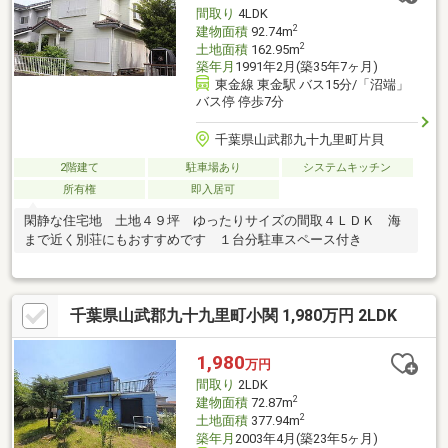
間取り
4LDK
2
建物面積
92.74m
2
土地面積
162.95m
築年月
1991年2月(築35年7ヶ月)
東金線 東金駅 バス15分/「沼端」
バス停 停歩7分
千葉県山武郡九十九里町片貝
2階建て
駐車場あり
システムキッチン
所有権
即入居可
閑静な住宅地 土地４９坪 ゆったりサイズの間取４ＬＤＫ 海
まで近く別荘にもおすすめです １台分駐車スペース付き
千葉県山武郡九十九里町小関 1,980万円 2LDK
1,980
万円
間取り
2LDK
2
建物面積
72.87m
2
土地面積
377.94m
築年月
2003年4月(築23年5ヶ月)