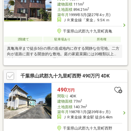
2
建物面積
111m
2
土地面積
894.21m
築年月
1999年5月(築27年4ヶ月)
ＪＲ東金線「東金」9.5Ｋｍ
千葉県山武郡九十九里町真亀
2階建て
駐車場あり
所有権
真亀海岸まで徒歩5分の県の造成地内に存する閑静な住宅地。二方
向が道路に面する開放的な敷地。庭の家庭菜園には20種類以上の
果実が植えられており、四季折々の味覚を堪能できます。全室に
高断熱複層サッシを採用。最低でも50年の耐久性を求めて造られ
た建物です。フッ素塗装の高級ステンレスを採用した50年以上の
千葉県山武郡九十九里町西野 490万円 4DK
素材耐久性の屋根です。室内はバリアフリー仕様です。収納スペ
ースも豊富です。生垣は丈夫で育て易いまきの木
490
万円
間取り
4DK
2
建物面積
77m
2
土地面積
140.7m
築年月
1987年1月(築39年8ヶ月)
ＪＲ東金線 東金駅 徒歩6.4km
千葉県山武郡九十九里町西野