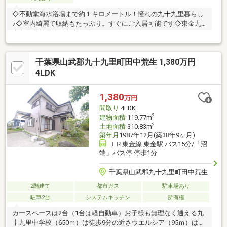
◇不動堂海水浴場まで約１キロメートル！憧れの九十九里暮らし
♪◇室内綺麗で収納もたっぷり。すぐにご入居可能です◇東金九
十九里有料道路「九十九里IC」まで車で３分♪
千葉県山武郡九十九里町田中荒生 1,380万円
4LDK
1,380
万円
間取り
4LDK
2
建物面積
119.77m
2
土地面積
310.83m
築年月
1987年12月(築38年9ヶ月)
ＪＲ東金線 東金駅 バス15分/「沼
端」バス停 停歩1分
千葉県山武郡九十九里町田中荒生
2階建て
都市ガス
駐車場あり
駐車2台
システムキッチン
所有権
カースペースは2台（1台は軽自動車）お子様も無理なく通える九
十九里中学校（650ｍ）は徒歩9分の近さウエルシア（95ｍ）は便