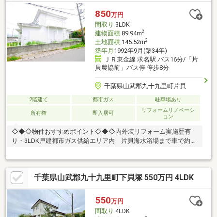
850
万円
間取り
3LDK
2
建物面積
89.94m
2
土地面積
145.52m
築年月
1992年9月(築34年)
ＪＲ東金線 求名駅 バス16分/「片
貝農協前」バス停 停歩8分
千葉県山武郡九十九里町片貝
2階建て
都市ガス
駐車場あり
リフォームリノベーシ
所有権
即入居可
ョン
◇◆◇物件おすすめポイント◇◆◇内外装リフォーム実施歴有
り・3LDK戸建都市ガス供給エリア内 片貝海水浴場まで車で約4
分！マリンスポーツやレジャーの拠点に◆価格や写真を随時更新
しています！！◆気になる物件の価格変更や、物件の状況もいち
早くわかって便利な『お気に入り追加』をぜひご利用ください♪
千葉県山武郡九十九里町下貝塚 550万円 4LDK
550
万円
間取り
4LDK