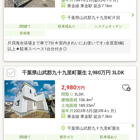
築年月
1991年2月(築35年7ヶ月)
東金線 東金駅 徒歩7.1km
千葉県山武郡九十九里町片貝
2階建て
駐車場あり
システムキッチン
所有権
片貝海水浴場まで車で7分☆室内きれいにお使いです♪全居室6帖
以上★駐車スペース1台分付き◎
千葉県山武郡九十九里町粟生 2,980万円 3LDK
2,980
万円
間取り
3LDK
2
建物面積
106.4m
2
土地面積
189.35m
築年月
2023年5月(築3年4ヶ月)
東金線 東金駅 徒歩7.3km
千葉県山武郡九十九里町粟生
2階建て
都市ガス
駐車場あり