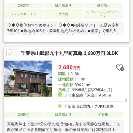
2階建て
駐車場あり
駐車3台
リフォームリノベーシ
システムキッチン
所有権
ョン
◇◆◇物件おすすめポイント◇◆◇■内外装リフォーム済み令和
7年10月■敷地約105坪（菜園用地約34坪含め）■海岸まで車約5分
■閑静な分譲地◆価格や写真を随時更新しています！！◆気にな
る物件の価格変更や、物件の状況もいち早くわかって便利な『お
気に入り追加』をぜひご利用ください♪
千葉県山武郡九十九里町真亀 2,680万円 3LDK
2,680
万円
間取り
3LDK
2
建物面積
111m
2
土地面積
894.21m
築年月
1999年5月(築27年4ヶ月)
ＪＲ東金線「東金」9.5Ｋｍ
千葉県山武郡九十九里町真亀
2階建て
駐車場あり
所有権
真亀海岸まで徒歩5分の県の造成地内に存する閑静な住宅地。二方
向が道路に面する開放的な敷地。庭の家庭菜園には20種類以上の