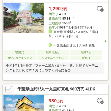
1,290
万円
間取り
4LDK
2
建物面積
85.14m
2
土地面積
166m
築年月
1991年8月(築35年1ヶ月)
東金線 東金駅 バス18分/「溝口
前」バス停 停歩15分
千葉県山武郡九十九里町真亀
2階建て
駐車場あり
駐車2台
カウンターキッチン
システムキッチン
所有権
令和8年3月内外装リフォーム済み♪日当たり良いお庭でガーデニ
ングも楽しめます☆海に出やすく別荘にも◎
千葉県山武郡九十九里町真亀 980万円 4LDK
980
万円
間取り
4LDK
2
建物面積
92.54m