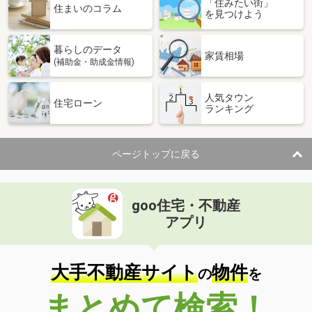
「住みたい街」
住まいのコラム
を見つけよう
暮らしのデータ
家賃相場
(補助金・助成金情報)
人気タウン
住宅ローン
ランキング
ページトップに戻る
goo住宅・不動産
アプリ
大手不動産サイト
物件
の
を
まとめて検索！