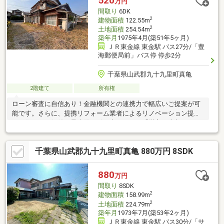
520
万円
間取り
6DK
2
建物面積
122.55m
2
土地面積
254.54m
築年月
1975年4月(築51年5ヶ月)
ＪＲ東金線 東金駅 バス27分/「豊
海郵便局前」バス停 停歩2分
千葉県山武郡九十九里町真亀
2階建て
所有権
ローン審査に自信あり！金融機関との連携力で幅広いご提案が可
能です。さらに、提携リフォーム業者によるリノベーション提案
で、住まいの価値を最大限に引き出します。「購入・売却・リフ
ォーム」すべて当社にお任せください。
千葉県山武郡九十九里町真亀 880万円 8SDK
880
万円
間取り
8SDK
2
建物面積
158.99m
2
土地面積
224.79m
築年月
1973年7月(築53年2ヶ月)
ＪＲ東金線 東金駅 バス30分/「サ