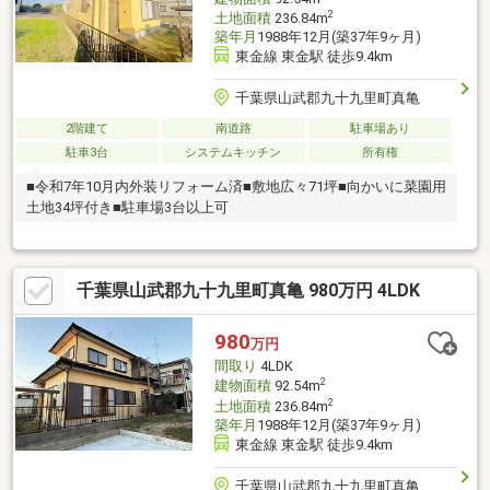
2
土地面積
236.84m
築年月
1988年12月(築37年9ヶ月)
東金線 東金駅 徒歩9.4km
千葉県山武郡九十九里町真亀
2階建て
南道路
駐車場あり
駐車3台
システムキッチン
所有権
■令和7年10月内外装リフォーム済■敷地広々71坪■向かいに菜園用
土地34坪付き■駐車場3台以上可
千葉県山武郡九十九里町真亀 980万円 4LDK
980
万円
間取り
4LDK
2
建物面積
92.54m
2
土地面積
236.84m
築年月
1988年12月(築37年9ヶ月)
東金線 東金駅 徒歩9.4km
千葉県山武郡九十九里町真亀