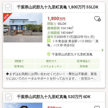
千葉県山武郡九十九里町真亀 1,800万円 5SLDK
1,800
万円
間取り
5SLDK
2
建物面積
134.14m
2
土地面積
143.64m
築年月
2003年11月(築22年10ヶ月)
ＪＲ東金線 東金駅 バス28分/「真
亀」バス停 停歩3分
千葉県山武郡九十九里町真亀
2階建て
都市ガス
駐車場あり
駐車3台
システムキッチン
所有権
◆まずはお気軽にお問い合わせください！・弊社は不動産、家造
りにおいてのトータルサポートを行っております。・住宅ローン
に強く、お客様一人ひとりにあったご提案をさせていただきま
す。・スタッフ一同、誠心誠意ご対応させていただきます！◆経
験知識が豊富なスタッフが在籍！迅速な対応を心掛けておりま
千葉県山武郡九十九里町真亀 520万円 6DK
す。・お問合せを受けてから即日ご対応をさせていただきま
す。・その他物件情報も多数ございます！お気軽にお問い合わせ
ください。