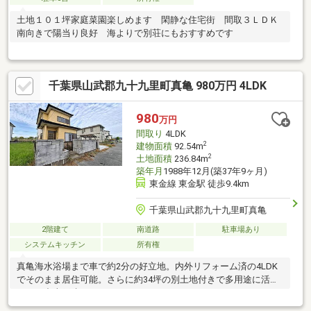
土地１０１坪家庭菜園楽しめます 閑静な住宅街 間取３ＬＤＫ
南向きで陽当り良好 海よりで別荘にもおすすめです
千葉県山武郡九十九里町真亀 980万円 4LDK
980
万円
間取り
4LDK
2
建物面積
92.54m
2
土地面積
236.84m
築年月
1988年12月(築37年9ヶ月)
東金線 東金駅 徒歩9.4km
千葉県山武郡九十九里町真亀
2階建て
南道路
駐車場あり
システムキッチン
所有権
真亀海水浴場まで車で約2分の好立地。内外リフォーム済の4LDK
でそのまま居住可能。さらに約34坪の別土地付きで多用途に活用
できる中古戸建です。