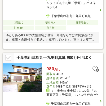
ンライズ九十九里〔県道〕」バス停
停歩3分
千葉県山武郡九十九里町真亀
2階建て
都市ガス
駐車場あり
駐車3台
所有権
ゆとりある8SDKの大型住宅が登場！角地ならではの開放感に加
え、車庫・倉庫付きで収納力も充実しています。室内は大変丁寧
に使用されており、築年数を感じさせない綺麗な状態。続き間の
和室や広々とした居室は、ご家族での暮らしはもちろん、二世帯
住宅や別荘利用にもおすすめです。九十九里有料道路「九十九里
千葉県山武郡九十九里町真亀 980万円 4LDK
IC」やオーシャンビューリゾート「サンライズ九十九里」が近
く、海を身近に感じられるロケーション。白里海水浴場へも車約3
分と、休日のレジャーも気軽に楽しめます。駐車3台以上可能・車
980
万円
庫・倉庫付き・角地・8SDKのゆとりある住まいをぜひ現地でご体
間取り
4LDK
感ください。
2
建物面積
92.54m
2
土地面積
349m
築年月
1988年12月(築37年9ヶ月)
ＪＲ東金線 東金駅 バス27分/「丸
五商店前（千葉県）」バス停 停歩7分
千葉県山武郡九十九里町真亀