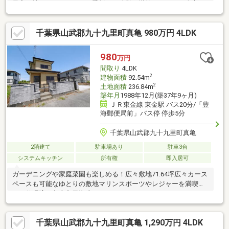
果実が植えられており、四季折々の味覚を堪能できます。全室に
高断熱複層サッシを採用。最低でも50年の耐久性を求めて造られ
た建物です。フッ素塗装の高級ステンレスを採用した50年以上の
千葉県山武郡九十九里町真亀 980万円 4LDK
素材耐久性の屋根です。室内はバリアフリー仕様です。収納スペ
ースも豊富です。生垣は丈夫で育て易いまきの木
980
万円
間取り
4LDK
2
建物面積
92.54m
2
土地面積
236.84m
築年月
1988年12月(築37年9ヶ月)
ＪＲ東金線 東金駅 バス20分/「豊
海郵便局前」バス停 停歩5分
千葉県山武郡九十九里町真亀
2階建て
駐車場あり
駐車3台
システムキッチン
所有権
即入居可
ガーデニングや家庭菜園も楽しめる！広々敷地71.64坪広々カース
ペースも可能なゆとりの敷地マリンスポーツやレジャーを満喫で
きる住環境。九十九里海岸へ1000ｍ
千葉県山武郡九十九里町真亀 1,290万円 4LDK