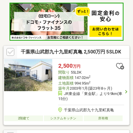
千葉県山武郡九十九里町真亀 2,500万円 5SLDK
2,500
万円
間取り
5SLDK
2
建物面積
147.02m
2
土地面積
994.95m
築年月
2003年1月(築23年8ヶ月)
JR東金線「東金駅」より9.9km(車
15分)
千葉県山武郡九十九里町真亀
2階建て
システムキッチン
所有権