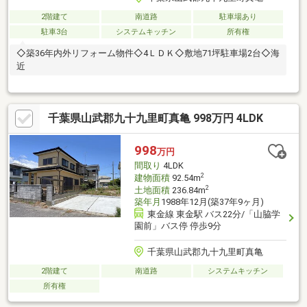
2階建て
南道路
駐車場あり
駐車3台
システムキッチン
所有権
◇築36年内外リフォーム物件◇4ＬＤＫ◇敷地71坪駐車場2台◇海
近
千葉県山武郡九十九里町真亀 998万円 4LDK
998
万円
間取り
4LDK
2
建物面積
92.54m
2
土地面積
236.84m
築年月
1988年12月(築37年9ヶ月)
東金線 東金駅 バス22分/「山脇学
園前」バス停 停歩9分
千葉県山武郡九十九里町真亀
2階建て
南道路
システムキッチン
所有権