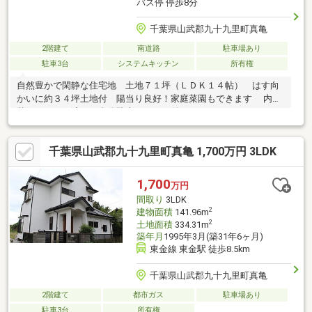
バス停 停歩8分
千葉県山武郡九十九里町真亀
2階建て
南道路
駐車場あり
駐車3台
システムキッチン
所有権
自然豊かで閑静な住宅地 土地７１坪（ＬＤＫ１４帖） はす向
かいに約３４坪土地付 陽当り良好！家庭菜園もできます 内外
装リフォーム済 ３台分駐車スペース付き
千葉県山武郡九十九里町真亀 1,700万円 3LDK
1,700
万円
間取り
3LDK
2
建物面積
141.96m
2
土地面積
334.31m
築年月
1995年3月(築31年6ヶ月)
東金線 東金駅 徒歩8.5km
千葉県山武郡九十九里町真亀
2階建て
都市ガス
駐車場あり
駐車3台
所有権