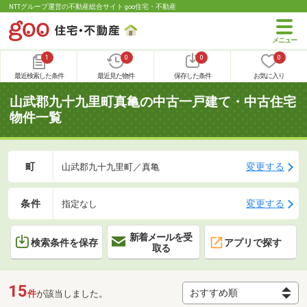
NTTグループ運営の不動産総合サイト goo住宅・不動産
1
0
0
0
最近検索した条件
最近見た物件
保存した条件
お気に入り
山武郡九十九里町真亀の中古一戸建て・中古住宅
物件一覧
町
変更する
山武郡九十九里町／真亀
条件
変更する
指定なし
新着メールを受
検索条件を保存
アプリで探す
取る
15
件
が該当しました。