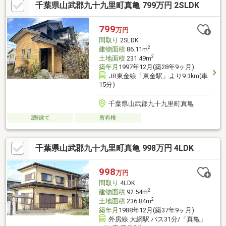
千葉県山武郡九十九里町真亀 799万円 2SLDK
799
万円
間取り
2SLDK
2
建物面積
86.11m
2
土地面積
231.49m
築年月
1997年12月(築28年9ヶ月)
JR東金線「東金駅」より9.3km(車
15分)
千葉県山武郡九十九里町真亀
2階建て
所有権
千葉県山武郡九十九里町真亀 998万円 4LDK
998
万円
間取り
4LDK
2
建物面積
92.54m
2
土地面積
236.84m
築年月
1988年12月(築37年9ヶ月)
外房線 大網駅 バス31分/「真亀」