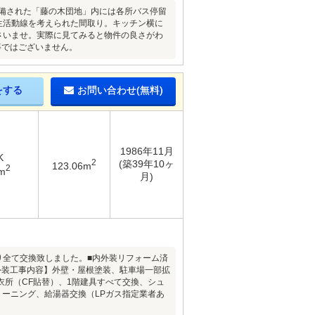
整備された「藤の木団地」内には各所バス停留
の生活動線を考えられた間取り。キッチン横に
さいませ。実際に見てみると物件の良さがわ
等ではございません。
をする
お問い合わせ(無料)
1986年11月
K
2
(築39年10ヶ
123.06m
2
m
月)
り全て交換致しました。■内外装リフォーム済
外装工事内容】外壁・屋根塗装、駐車場一部拡
所（CF貼替）、1階建具すべて交換、シュ
リーニング、給湯器交換（LPガス指定業者あ