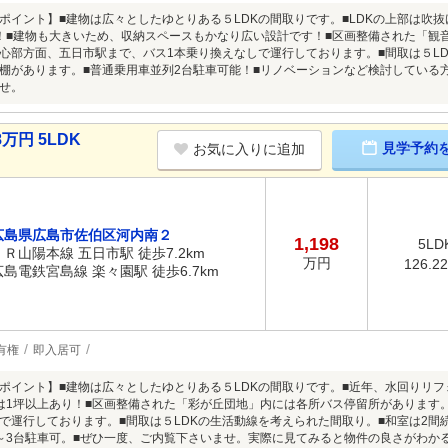
ポイント】■建物は広々としたゆとりある５LDKの間取りです。■LDKの上部は吹
！■建物も大きいため、収納スペースもかなり広い設計です！■区画整備された「観
心部方面、五日市駅まで、バス1本乗り換えなしで運行しております。■間取は５L
棚があります。■普通乗用車並列2台駐車可能！■リノベーションなど検討している
せ。
万円 5LDK
見学予約
お気に入りに追加
広島県広島市佐伯区河内南２
1,198
5LD
ＪＲ山陽本線 五日市駅 徒歩7.2km
万円
126.2
広島電鉄宮島線 楽々園駅 徒歩6.7km
有権
即入居可
ポイント】■建物は広々としたゆとりある５LDKの間取りです。■近年、水回りリ
は1坪以上あり！■区画整備された「彩が丘団地」内には各所バス停留所があります
で運行しております。■間取は５LDKの生活動線を考えられた間取り。■和室は2間
～3台駐車可。■ぜひ一度、ご内覧下さいませ。実際に見てみると物件の良さがわか