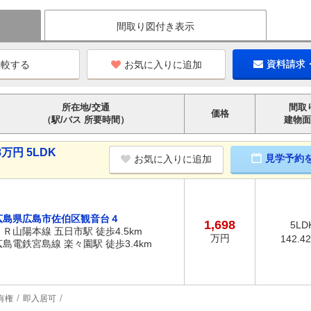
間取り図付き表示
お気に入りに追加
資料請求
所在地/交通
間取
価格
（駅/バス 所要時間）
建物面
万円 5LDK
見学予約
お気に入りに追加
広島県広島市佐伯区観音台４
1,698
5LD
ＪＲ山陽本線 五日市駅 徒歩4.5km
万円
142.4
広島電鉄宮島線 楽々園駅 徒歩3.4km
有権
即入居可