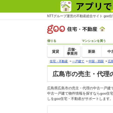
NTTグループ運営の不動産総合サイト goo
借りる
マンションを買う
店舗･
賃貸
新築
中
事業用
住宅・不動産
>
一戸建て
>
中国・四国
>
広
広島市の売主・代理
広島県広島市の売主・代理の中古一戸建
中古一戸建て物件情報を探すならgoo
しをgoo住宅・不動産がサポートします