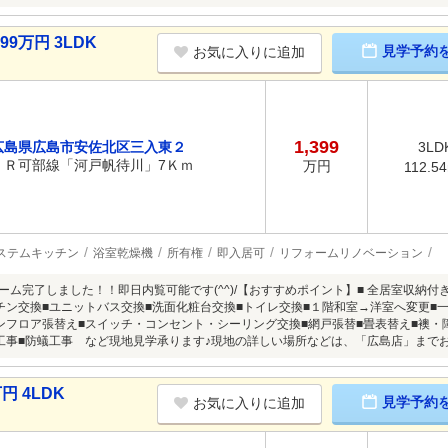
9万円 3LDK
見学予約
お気に入りに追加
1,399
広島県広島市安佐北区三入東２
3LD
ＪＲ可部線「河戸帆待川」7Ｋｍ
万円
112.5
ステムキッチン
浴室乾燥機
所有権
即入居可
リフォームリノベーション
ォーム完了しました！！即日内覧可能です(^^)/【おすすめポイント】■ 全居室収納付
チン交換■ユニットバス交換■洗面化粧台交換■トイレ交換■１階和室→洋室へ変更■
ンフロア張替え■スイッチ・コンセント・シーリング交換■網戸張替■畳表替え■襖・
工事■防蟻工事 など現地見学承ります♪現地の詳しい場所などは、「広島店」まで
円 4LDK
見学予約
お気に入りに追加