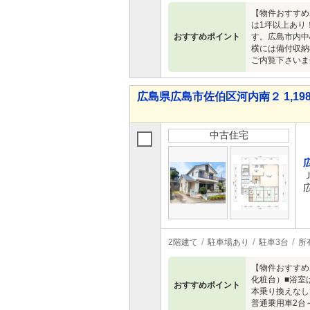
【物件おすすめ
は1坪以上あり
おすすめポイント
す。広島市内中
横には備付収納
ご内覧下さいま
広島県広島市佐伯区河内南２ 1,198
中古住宅
2階建て
駐車場あり
駐車3台
所
【物件おすすめ
化粧台）■浴室
おすすめポイント
本乗り換えなし
普通乗用車2台