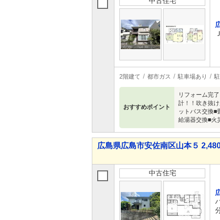
中古住宅
2階建て
都市ガス
駐車場あり
駐
リフォーム完了
計！！吹き抜け
おすすめポイント
ットバス交換■
給湯器交換■火
広島県広島市安佐南区山本５ 2,480
中古住宅