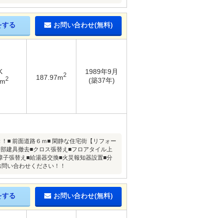
をする
お問い合わせ(無料)
K
1989年9月
2
187.97m
2
(築37年)
4m
き！■ 前面道路６ｍ■ 閑静な住宅街【リフォー
一部建具撤去■クロス張替え■フロアタイル上
障子張替え■給湯器交換■火災報知器設置■分
お問い合わせください！！
をする
お問い合わせ(無料)