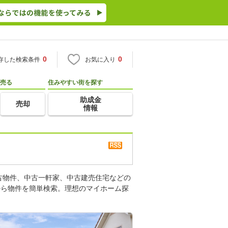
0
0
存した検索条件
お気に入り
売る
住みやすい街を探す
助成金
売却
情報
古物件、中古一軒家、中古建売住宅などの
から物件を簡単検索。理想のマイホーム探