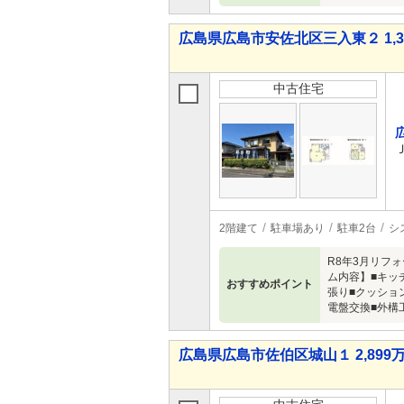
広島県広島市安佐北区三入東２ 1,39
中古住宅
2階建て
駐車場あり
駐車2台
シ
R8年3月リフ
ム内容】■キッ
おすすめポイント
張り■クッショ
電盤交換■外構
広島県広島市佐伯区城山１ 2,899万