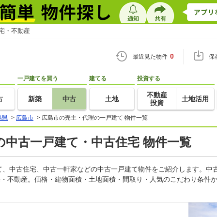
住宅・不動産
0
最近見た物件
保
一戸建てを買う
建てる
投資する
不動産
古
新築
中古
土地
土地活用
投資
島県
>
広島市
>
広島市の売主・代理の一戸建て 物件一覧
の中古一戸建て・中古住宅 物件一覧
て、中古住宅、中古一軒家などの中古一戸建て物件をご紹介します。中
住宅・不動産。価格・建物面積・土地面積・間取り・人気のこだわり条件
。