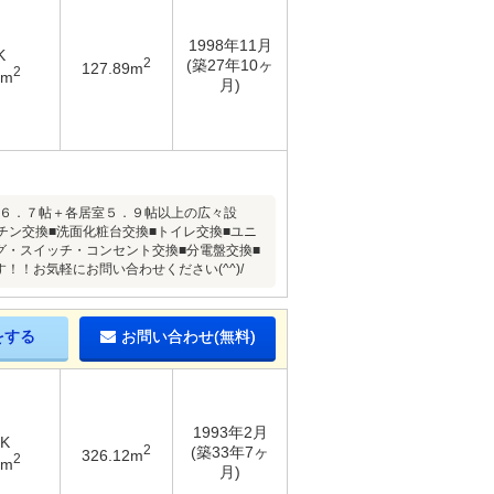
1998年11月
K
2
(築27年10ヶ
127.89m
2
5m
月)
１６．７帖＋各居室５．９帖以上の広々設
チン交換■洗面化粧台交換■トイレ交換■ユニ
グ・スイッチ・コンセント交換■分電盤交換■
！お気軽にお問い合わせください(^^)/
をする
お問い合わせ(無料)
1993年2月
DK
2
(築33年7ヶ
326.12m
2
1m
月)