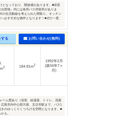
抜けとなっており、開放感があります。■浴室
音台団地」内には各所バス停留所がありま
DKの生活動線を考えられた間取り。キッチン
方へおすすめな物件となります！■ぜひ一度、
をする
お問い合わせ(無料)
1992年2月
K
2
(築34年7ヶ
184.81m
2
2m
月)
フォーム歴あり（浴室、給湯器、トイレ、洗面
。広島市内中心部方面、五日市駅まで、バス1
続きのゆっくりくつろげる空間となります。■
るかも。