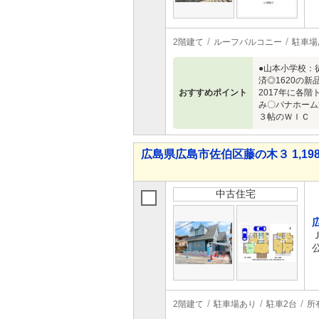
2階建て
ルーフバルコニー
駐車場
●山本小学校：
済◎1620の
おすすめポイント
2017年に各
み〇パナホーム
３帖のＷＩＣ
広島県広島市佐伯区藤の木３ 1,198
中古住宅
2階建て
駐車場あり
駐車2台
所