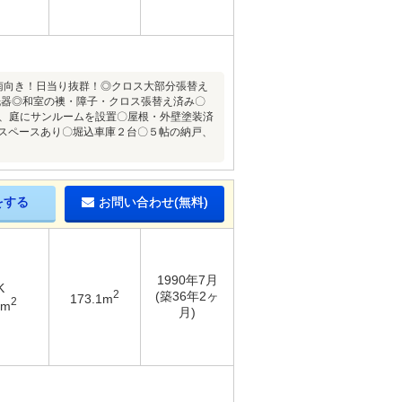
南向き！日当り抜群！◎クロス大部分張替え
食洗器◎和室の襖・障子・クロス張替え済み〇
年、庭にサンルームを設置〇屋根・外壁塗装済
家事スペースあり〇堀込車庫２台〇５帖の納戸、
をする
お問い合わせ(無料)
1990年7月
K
2
(築36年2ヶ
173.1m
2
5m
月)