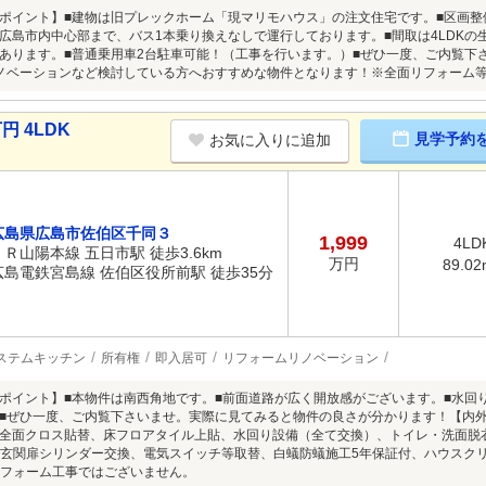
ポイント】■建物は旧プレックホーム「現マリモハウス」の注文住宅です。■区画
広島市内中心部まで、バス1本乗り換えなしで運行しております。■間取は4LDK
あります。■普通乗用車2台駐車可能！（工事を行います。）■ぜひ一度、ご内覧下
ノベーションなど検討している方へおすすめな物件となります！※全面リフォーム
円 4LDK
見学予約
お気に入りに追加
広島県広島市佐伯区千同３
1,999
4LD
ＪＲ山陽本線 五日市駅 徒歩3.6km
万円
89.02
広島電鉄宮島線 佐伯区役所前駅 徒歩35分
ステムキッチン
所有権
即入居可
リフォームリノベーション
ポイント】■本物件は南西角地です。■前面道路が広く開放感がございます。■水回
■ぜひ一度、ご内覧下さいませ。実際に見てみると物件の良さが分かります！【内
全面クロス貼替、床フロアタイル上貼、水回り設備（全て交換）、トイレ・洗面脱衣
、玄関扉シリンダー交換、電気スイッチ等取替、白蟻防蟻施工5年保証付、ハウスク
全面リフォーム工事ではございません。