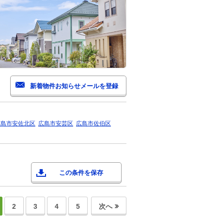
広島市安佐北区
広島市安芸区
広島市佐伯区
この条件を保存
2
3
4
5
次へ