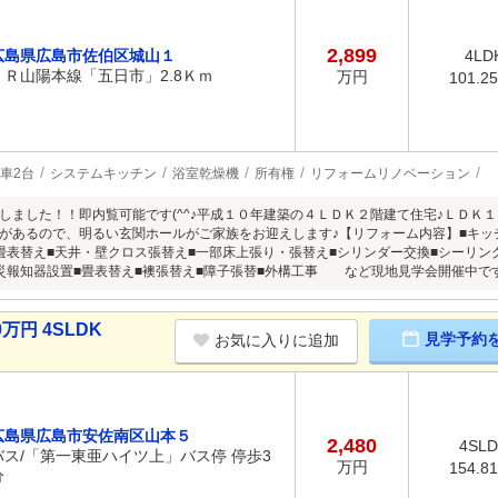
2,899
広島県広島市佐伯区城山１
4LD
ＪＲ山陽本線「五日市」2.8Ｋｍ
万円
101.2
車2台
システムキッチン
浴室乾燥機
所有権
リフォームリノベーション
しました！！即内覧可能です(^^♪平成１０年建築の４ＬＤＫ２階建て住宅♪ＬＤＫ
があるので、明るい玄関ホールがご家族をお迎えします♪【リフォーム内容】■キッ
畳表替え■天井・壁クロス張替え■一部床上張り・張替え■シリンダー交換■シーリン
災報知器設置■畳表替え■襖張替え■障子張替■外構工事 など現地見学会開催中です！
万円 4SLDK
見学予約
お気に入りに追加
広島県広島市安佐南区山本５
2,480
4SL
バス/「第一東亜ハイツ上」バス停 停歩3
万円
154.8
分