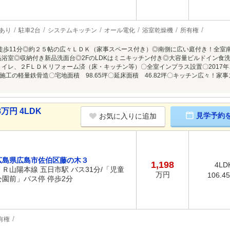
あり
駐車2台
システムキッチン
オール電化
浴室乾燥機
所有権
徒歩11分◎約２５帖の広々ＬＤＫ（家事スペース付き）◎南側に広い庭付き！全室
新品浴室◎収納付き新品洗面台◎2FのLDKはミニキッチン付き◎大容量ビルドイン
階トイレ、２FＬＤＫリフォーム済（床・キッチン等）〇全室インプラス設置〇2017
施工の軽量鉄骨造〇宅地面積 98.65坪〇延床面積 46.82坪〇キッチン広々！
万円 4LDK
見学予約
お気に入りに追加
広島県広島市佐伯区藤の木３
1,198
4LD
ＪＲ山陽本線 五日市駅 バス31分/「児童
万円
106.4
公園前」バス停 停歩2分
有権