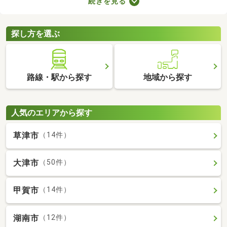
続きを見る
れる物件です。不動産会社への仲介手数料が発生しないので、購
入費用を節約できますよ。ここでは、売主・代理で取引される中
古の一戸建て物件を紹介します。
探し方を選ぶ
路線・駅から探す
地域から探す
人気のエリアから探す
草津市
（14件）
大津市
（50件）
甲賀市
（14件）
湖南市
（12件）