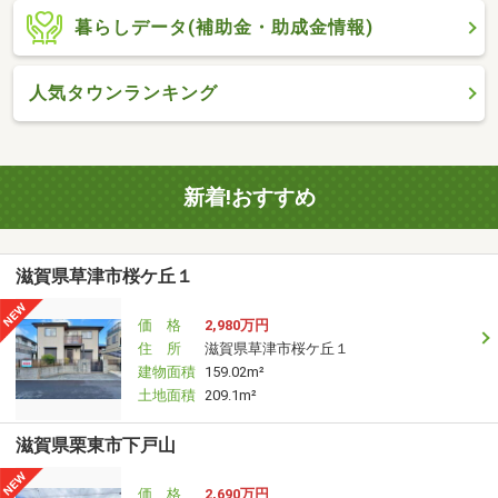
暮らしデータ(補助金・助成金情報)
人気タウンランキング
新着!おすすめ
滋賀県草津市桜ケ丘１
価 格
2,980万円
住 所
滋賀県草津市桜ケ丘１
建物面積
159.02m²
土地面積
209.1m²
滋賀県栗東市下戸山
価 格
2,690万円