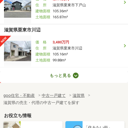
住 所
滋賀県栗東市下戸山
建物面積
105.36m²
土地面積
165.87m²
滋賀県栗東市川辺
価 格
3,480万円
住 所
滋賀県栗東市川辺
建物面積
105.16m²
土地面積
99.88m²
滋賀県湖南市菩提寺西４丁目
もっと見る
価 格
1,899万円
住 所
滋賀県湖南市菩提寺西４丁目
goo住宅・不動産
中古一戸建て
滋賀県
建物面積
82.94m²
滋賀県の売主・代理の中古一戸建てを探す
土地面積
235.3m²
お役立ち情報
滋賀県草津市川原１
「住みたい街」