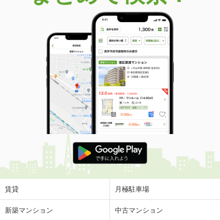
価 格
1,290万円
住 所
滋賀県大津市本宮２丁目
建物面積
76.93m²
土地面積
75.62m²
滋賀県大津市本宮２丁目
価 格
1,290万円
住 所
滋賀県大津市本宮２丁目
建物面積
76.93m²
土地面積
75.62m²
滋賀県甲賀市甲南町耕心４
価 格
980万円
住 所
滋賀県甲賀市甲南町耕心４
建物面積
116.18m²
土地面積
161.71m²
賃貸
月極駐車場
滋賀県野洲市吉地
新築マンション
中古マンション