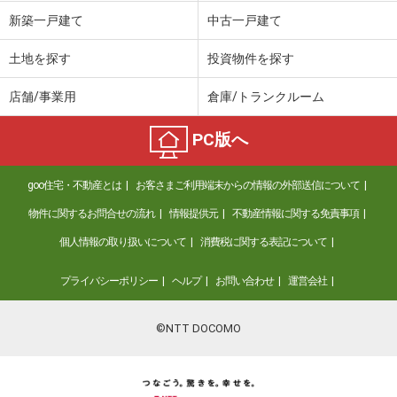
価 格
3,490万円
新築一戸建て
中古一戸建て
住 所
滋賀県野洲市吉地
建物面積
162.44m²
土地を探す
投資物件を探す
土地面積
478.49m²
店舗/事業用
倉庫/トランクルーム
滋賀県大津市坂本５丁目
PC版へ
価 格
1,480万円
住 所
滋賀県大津市坂本５丁目
goo住宅・不動産とは
お客さまご利用端末からの情報の外部送信について
建物面積
98.82m²
土地面積
131.64m²
物件に関するお問合せの流れ
情報提供元
不動産情報に関する免責事項
個人情報の取り扱いについて
消費税に関する表記について
滋賀県彦根市八坂町
プライバシーポリシー
ヘルプ
お問い合わせ
運営会社
価 格
4,280万円
住 所
滋賀県彦根市八坂町
建物面積
139.79m²
©NTT DOCOMO
土地面積
200.98m²
滋賀県彦根市川瀬馬場町