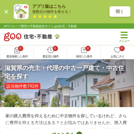
アプリ版はこちら
開く
複数社の物件を探せる！
NTTグループ運営の不動産総合サイト goo住宅・不動産
0
0
0
0
最近検索した条件
最近見た物件
保存した条件
お気に入り
滋賀県の売主・代理の中古一戸建て・中古住
宅を探す
該当物件数192件
家の購入費用を抑えるために中古物件を探しているけれど、さら
に費用を抑える方法はある？とお悩みではありませんか。購入費
用をできるだけ抑えたい方におすすめなのが売主・代理で取引さ