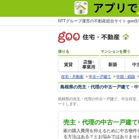
NTTグループ運営の不動産総合サイト goo
借りる
マンションを買う
店舗･
賃貸
新築
中
事業用
住宅・不動産
>
中古一戸建て
>
中国・四国
島根県の売主・代理の中古一戸建て・中
島根県の売主・代理の中古一戸建て、中古住宅、
ートします。
売主・代理の中古一戸建て
家の購入費用を抑えるために中古物件
る方法はある？とお悩みではありませ