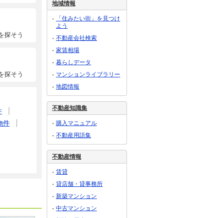
地域情報
「住みたい街」を見つけ
よう
を探そう
不動産会社検索
家賃相場
暮らしデータ
を探そう
マンションライブラリー
地図情報
不動産知識集
件
物件
購入マニュアル
不動産用語集
不動産情報
賃貸
貸店舗・貸事務所
新築マンション
中古マンション