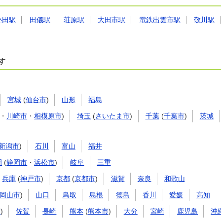
小田駅
田儀駅
荘原駅
大田市駅
電鉄出雲市駅
敬川駅
す
宮城
(
仙台市
)
山形
福島
・
川崎市
・
相模原市
)
埼玉
(
さいたま市
)
千葉
(
千葉市
)
茨城
新潟市
)
石川
富山
福井
岡
(
静岡市
・
浜松市
)
岐阜
三重
兵庫
(
神戸市
)
京都
(
京都市
)
滋賀
奈良
和歌山
岡山市
)
山口
鳥取
島根
徳島
香川
愛媛
高知
市
)
佐賀
長崎
熊本
(
熊本市
)
大分
宮崎
鹿児島
沖