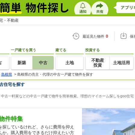
住宅・不動産
0
最近見た物件
保
一戸建てを買う
建てる
投資する
不動産
古
新築
中古
土地
土地活用
投資
>
島根県
>
島根県の売主・代理の中古一戸建て物件を探す
古住宅を探す
中古一軒家などの中古一戸建て物件を簡単検索。理想のマイホーム探しをgoo住宅
物件特集
を探しているけれど、さらに費用を抑え
んか。購入費用をできるだけ抑えたい方