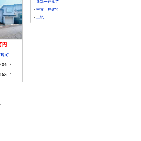
新築一戸建て
中古一戸建て
土地
9万円
1,779万円
1,579万円
西尾町
島根県大田市久手町刺鹿
島根県松江市西川津町
9.84m²
建物面積
116.2m²
建物面積
60.71m²
3.52m²
土地面積
247.61m²
土地面積
97m²
町