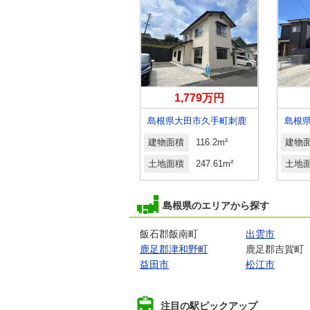
1,899万円
1,779万円
島根県松江市西尾町
島根県大田市久手町刺鹿
島根
建物面積
149.84m²
建物面積
116.2m²
建物
土地面積
193.52m²
土地面積
247.61m²
土地
島根県のエリアから探す
飯石郡飯南町
出雲市
鹿足郡津和野町
鹿足郡吉賀町
益田市
松江市
注目の駅ピックアップ