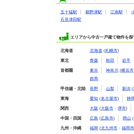
五十猛駅
都野津駅
江南駅
石見津田駅
エリアから中古一戸建て物件を探
北海道
北海道
(
札幌市
)
東北
青森
秋田
岩手
首都圏
東京
神奈川
(
横浜市
群馬
甲信越・北陸
長野
山梨
新潟
(
東海
愛知
(
名古屋市
)
静
関西
大阪
(
大阪市
・
堺市
)
中国・四国
広島
(
広島市
)
岡山
(
九州・沖縄
福岡
(
北九州市
・
福岡