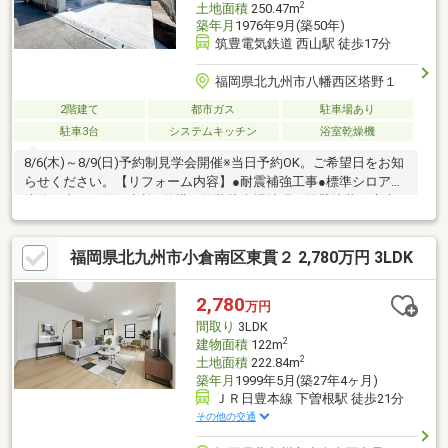
2
土地面積
250.47m
築年月
1976年9月(築50年)
筑豊電気鉄道 西山駅 徒歩17分
福岡県北九州市八幡西区塔野１
2階建て
都市ガス
駐車場あり
駐車3台
システムキッチン
浴室乾燥機
8/6(木)～8/9(日)予約制見学会開催※当日予約OK。ご希望日をお知
らせください。【リフォーム内容】●耐震補強工事●標準シロアリ
防除工事、雨漏り点検●外構・外装駐車場拡張、外壁塗装、庭木
伐採●水回りシステムキッチン交換、ユニットバス交換、トイレ
交換、洗面化粧台交換●内装間取変更、玄関扉交換、室内ドア交
福岡県北九州市小倉南区東貫２ 2,780万円 3LDK
換、床材上張り、シューズボックス交換、クロス張替え●その他
設備給湯器交換、インターホン設置、火災警報器設置、照明器具
交換【おすすめポイント】・シロアリ防除工事施工後5年間保証・
2,780
万円
新品の照明器具設置済みなので入居後にすぐに生活が始められま
間取り
3LDK
す【周辺施設】
2
建物面積
122m
2
土地面積
222.84m
築年月
1999年5月(築27年4ヶ月)
ＪＲ日豊本線 下曽根駅 徒歩21分
その他の交通