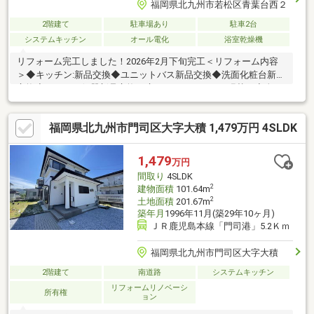
福岡県北九州市若松区青葉台西２
2階建て
駐車場あり
駐車2台
システムキッチン
オール電化
浴室乾燥機
リフォーム完工しました！2026年2月下旬完工＜リフォーム内容
＞◆キッチン:新品交換◆ユニットバス新品交換◆洗面化粧台新品
交換◆トイレ：便器新品交換、床クッションフロア張替え◆全
室：壁・天井クロス貼り替え◆洋室：床フロアタイル上貼り◆和
室：畳表替え、襖・障子張替え◆玄関ドア鍵交換、勝手口鍵交換
福岡県北九州市門司区大字大積 1,479万円 4SLDK
◆室内クリーニング ◆白蟻防除工事◆庭木剪定
1,479
万円
間取り
4SLDK
2
建物面積
101.64m
2
土地面積
201.67m
築年月
1996年11月(築29年10ヶ月)
ＪＲ鹿児島本線「門司港」5.2Ｋｍ
福岡県北九州市門司区大字大積
2階建て
南道路
システムキッチン
リフォームリノベーシ
所有権
ョン