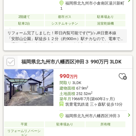
福岡県北九州市小倉南区湯川新町
１
2階建て
都市ガス
駐車場あり
駐車2台
システムキッチン
浴室乾燥機
リフォーム完了しました！即日内覧可能です(^^)/♪JR日豊本線
「安部山公園」駅徒歩１２分（約900ｍ）駅チカなので、電車で
の通勤や通学も安心(^^♪【リフォーム内容】■洗面化粧台交換■ト
イレ交換■天井・壁クロス張替え■フローリング・CF張替え■シリ
ンダー交換■防蟻工事■クリーニング■スイッチ・コンセント交換■
福岡県北九州市八幡西区沖田３ 990万円 3LDK
シール打ち換え■屋根・外壁塗装■破風・軒天・雨樋塗装■基礎塗
装■雨戸張替え■ＴＶドアホン交換■火災報知器設置■残置物撤去即
日内覧承ります！！物件の詳細は「小倉店」までお気軽にお問い
990
万円
合わせください！！
間取り
3LDK
2
建物面積
67.9m
2
土地面積
252.52m
築年月
1966年7月(築60年2ヶ月)
筑豊電気鉄道 三ヶ森駅 徒歩13分
福岡県北九州市八幡西区沖田３
平屋
駐車場あり
所有権
リフォームリノベーシ
ョン