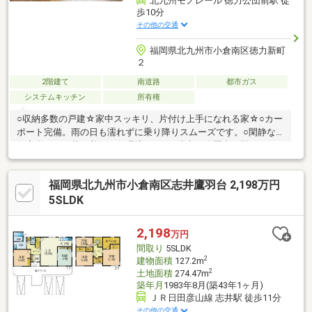
北九州モノレール 徳力公団前駅 徒
歩10分
その他の交通
福岡県北九州市小倉南区徳力新町
２
2階建て
南道路
都市ガス
システムキッチン
所有権
○収納多数の戸建☆家中スッキリ、片付け上手になれる家☆○カー
ポート完備。雨の日も濡れずに乗り降りスムーズです。○閑静な
住宅街にある落ち着いた住環境です。○徒歩10分圏内に駅、スー
パー、コンビニ、小学校があり便利ですね。【当社自慢のワンス
トップサービス】・当社在籍スタッフはリフォーム、ローンに関
福岡県北九州市小倉南区志井鷹羽台 2,198万円
するエキスパート！・物件購入+リフォーム費用もまとめてお見
積り♪・住み替え先を探しながら、ご自宅の売却が並行して行えま
5SLDK
す！・もちろん査定も無料です♪【ライフスタイルに合わせた物件
探し】・土日祝/18時以降/1件～複数件のご内覧も大歓迎・ご自宅
2,198
万円
等への送迎も可能です！
間取り
5SLDK
2
建物面積
127.2m
2
土地面積
274.47m
築年月
1983年8月(築43年1ヶ月)
ＪＲ日田彦山線 志井駅 徒歩11分
その他の交通