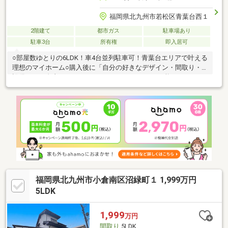
福岡県北九州市若松区青葉台西１
2階建て
都市ガス
駐車場あり
駐車3台
所有権
即入居可
○部屋数ゆとりの6LDK！車4台並列駐車可！青葉台エリアで叶える
理想のマイホーム○購入後に「自分の好きなデザイン・間取り・
設備」へと自由にリフォーム・リノベーションが可能です！リフ
ォーム内容お気軽にご相談ください♪○室内は6LDK＋納戸と部屋数
が多く、子ども部屋、書斎、趣味の部屋など、家族それぞれのプ
ライベート空間をしっかり確保できます。
福岡県北九州市小倉南区沼緑町１ 1,999万円
5LDK
1,999
万円
間取り
5LDK