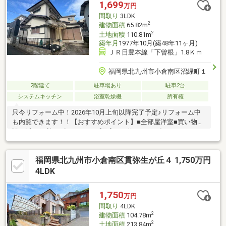
1,699
万円
間取り
3LDK
2
建物面積
65.82m
2
土地面積
110.81m
築年月
1977年10月(築48年11ヶ月)
ＪＲ日豊本線「下曽根」1.8Ｋｍ
福岡県北九州市小倉南区沼緑町１
2階建て
駐車場あり
駐車2台
システムキッチン
浴室乾燥機
所有権
只今リフォーム中！2026年10月上旬以降完了予定♪リフォーム中
も内覧できます！！【おすすめポイント】■全部屋洋室■買い物施
設が近く便利♪ 〇エフコープ沼店まで約550ｍ 〇ファミリーマ
ート小倉寺迫口店まで約750ｍ■中学校が近く通学安心♪ 〇沼中
学校まで約500ｍマイホーム購入のご相談、不動産売却のご相談
福岡県北九州市小倉南区貫弥生が丘４ 1,750万円
などお気軽にお問い合わせください(^^)/
4LDK
1,750
万円
間取り
4LDK
2
建物面積
104.78m
2
土地面積
213.84m