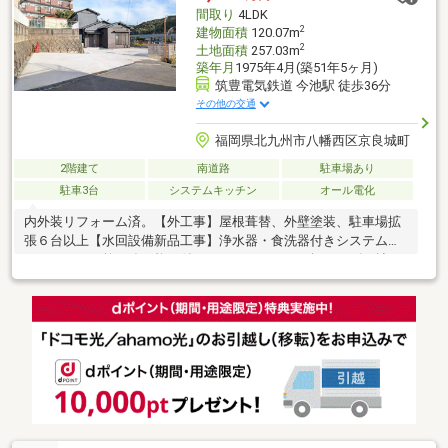
間取り
4LDK
2
建物面積
120.07m
2
土地面積
257.03m
築年月
1975年4月(築51年5ヶ月)
筑豊電気鉄道 今池駅 徒歩36分
その他の交通
福岡県北九州市八幡西区京良城町
2階建て
南道路
駐車場あり
駐車3台
システムキッチン
オール電化
内外装リフォーム済。【外工事】屋根葺替、外壁塗装、駐車場拡
張６台以上【水回設備新品工事】浄水器・食洗器付きシステムキ
ッチン、バス乾・追い炊き付きユニットバス（１坪サイズに拡
張）、三面鏡洗面化粧台、リクシル製保温洗浄便座付きトイレ、
エコキュート（追い焚き機能付き）【内部】間取変更、玄関ド
ア・玄関タイル、ミラー付シューズボックス、全室クロス、全室
床木製フロア、全室建具、全室サッシ（二重サッシ）、ＬＥＤ照
明器具全室、モニター付インターフォン、全室コンセント・スイ
ッチ・ブレーカー、火災報知器【その他】オール電化工事、シロ
アリ予防工事、基礎強化工事、建物耐震診断・補強工事、建物状
況調査