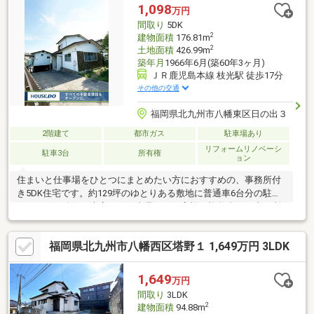
理想、どちらも叶える賢い選択です。立地の良さは駅距離だけで
1,098
万円
はありません。家族の人生を考えて鬼丸ハウスは住宅をお届けし
間取り
5DK
ます！※水道引込工事代別途必要
2
建物面積
176.81m
2
土地面積
426.99m
築年月
1966年6月(築60年3ヶ月)
ＪＲ鹿児島本線 枝光駅 徒歩17分
その他の交通
福岡県北九州市八幡東区日の出３
2階建て
都市ガス
駐車場あり
リフォームリノベーシ
駐車3台
所有権
ョン
住まいと仕事場をひとつにまとめたい方におすすめの、事務所付
き5DK住宅です。約129坪のゆとりある敷地に普通車6台分の駐車
スペースを確保。来客のある事業や、ご家族で複数台のお車を所
有する方にも対応できます。建物は約176㎡あり、居住スペース
に加えて事務所、地下室、納戸を備えた多用途な間取り。仕事部
福岡県北九州市八幡西区塔野１ 1,649万円 3LDK
屋や趣味室、収納スペースなど、ライフスタイルに合わせて活用
できます。バス停まで徒歩2分、ひびきが丘小学校まで徒歩5分、
コンビニも徒歩圏内。外壁・屋根は塗装済で、瑕疵保証も利用可
1,649
万円
能です。住居兼事務所はもちろん、店舗や教室、作業場をお探し
間取り
3LDK
の方も、ぜひ現地で広さと使い勝手をご確認ください。
2
建物面積
94.88m