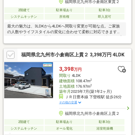
福岡県北九州市小倉南区東貫２
2階建て
駐車場あり
駐車3台
システムキッチン
所有権
即入居可
最大の魅力は、3LDKから4LDKへ間取り変更が可能な点。ご家族
の人数やライフスタイルの変化に合わせて柔軟に対応できます。
さらに、広々3台分の駐車スペースが確保でき、テラス付きのお庭
も付いており、戸建ならではのゆとりある暮らしが実現。子育て
世代にも大変おすすめの物件です。ぜひ一度、生まれ変わる家を
福岡県北九州市小倉南区上貫２ 3,398万円 4LDK
現地でご体感ください☆建物状況調査実施済み(結果報告書あ
り)☆※専任業者あり【当社自慢のワンストップサービス】・当社
在籍スタッフはリフォーム、ローンに関するエキスパート！・物
3,398
万円
件購入+リフォーム費用もまとめてお見積り♪・住み替え先を探し
間取り
4LDK
ながら、ご自宅の売却が並行して行えます！
2
建物面積
108.47m
2
土地面積
176.97m
築年月
2025年7月(築1年2ヶ月)
ＪＲ日豊本線 下曽根駅 徒歩26分
その他の交通
福岡県北九州市小倉南区上貫２
2階建て
駐車場あり
駐車3台
システムキッチン
オール電化
浴室乾燥機