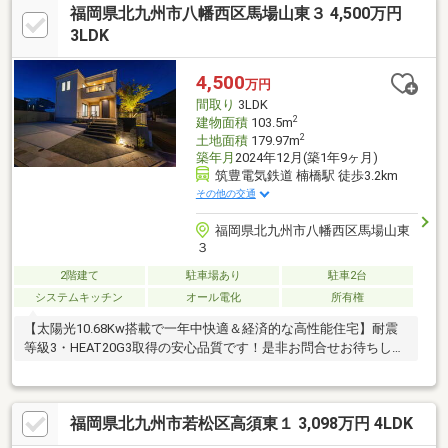
福岡県北九州市八幡西区馬場山東３ 4,500万円
3LDK
4,500
万円
間取り
3LDK
2
建物面積
103.5m
2
土地面積
179.97m
築年月
2024年12月(築1年9ヶ月)
筑豊電気鉄道 楠橋駅 徒歩3.2km
その他の交通
福岡県北九州市八幡西区馬場山東
３
2階建て
駐車場あり
駐車2台
システムキッチン
オール電化
所有権
【太陽光10.68Kw搭載で一年中快適＆経済的な高性能住宅】耐震
等級3・HEAT20G3取得の安心品質です！是非お問合せお待ちして
おります！
福岡県北九州市若松区高須東１ 3,098万円 4LDK