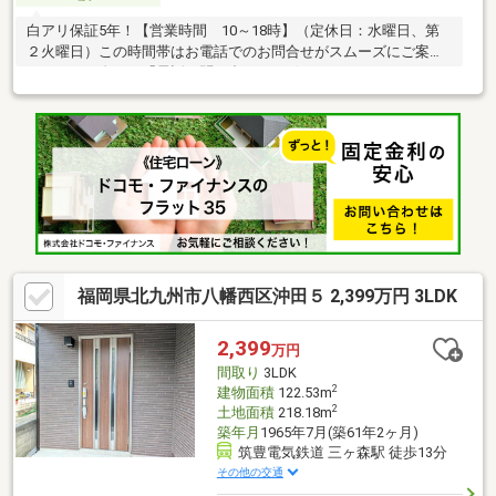
白アリ保証5年！【営業時間 10～18時】（定休日：水曜日、第
２火曜日）この時間帯はお電話でのお問合せがスムーズにご案内
できます。右下の「電話で問い合わせ」ボタンをタッチ♪
福岡県北九州市八幡西区沖田５ 2,399万円 3LDK
2,399
万円
間取り
3LDK
2
建物面積
122.53m
2
土地面積
218.18m
築年月
1965年7月(築61年2ヶ月)
筑豊電気鉄道 三ヶ森駅 徒歩13分
その他の交通