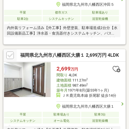
福岡県北九州市八幡西区沖田５
平屋
都市ガス
駐車場あり
駐車2台
システムキッチン
浴室乾燥機
内外装リフォーム済み【外工事】外壁塗装、駐車場造成2台分【水
回設備新品工事】浄水器・食洗器付きシステムキッチン、バス
乾・追い炊き付きユニットバス（１坪サイズに拡張）、三面鏡洗
面化粧台、TOTO製保温洗浄便座付きトイレ、都市ガス給湯器
（追い焚き機能付き）【内部】間取変更、玄関ドア・玄関タイ
福岡県北九州市八幡西区大膳１ 2,699万円 4LDK
ル、ミラー付シューズボックス、全室クロス、全室床木製フロ
ア、全室建具、サッシ（二重サッシ）、ＬＥＤ照明器具全室、モ
ニター付インターフォン、全室コンセント・スイッチ・ブレーカ
2,699
万円
ー、火災報知器【その他】オール電化、シロアリ予防工事、断熱
間取り
4LDK
材新設、建物耐震診断・補強工事、建物状況調査、基礎強化工事
2
建物面積
111.27m
2
土地面積
987.49m
築年月
1971年8月(築55年1ヶ月)
ＪＲ鹿児島本線 折尾駅 徒歩14分
福岡県北九州市八幡西区大膳１
平屋
駐車場あり
駐車3台
システムキッチン
オール電化
浴室乾燥機