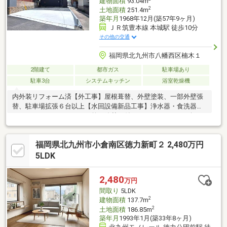
建物面積
93.04m
2
土地面積
251.4m
築年月
1968年12月(築57年9ヶ月)
ＪＲ筑豊本線 本城駅 徒歩10分
その他の交通
福岡県北九州市八幡西区楠木１
2階建て
都市ガス
駐車場あり
駐車3台
システムキッチン
浴室乾燥機
内外装リフォーム済【外工事】屋根葺替、外壁塗装、一部外壁張
替、駐車場拡張６台以上【水回設備新品工事】浄水器・食洗器付
きシステムキッチン、バス乾・追焚き付きユニットバス（１坪サ
イズ）、三面鏡洗面化粧台、保温洗浄便座付きトイレ、都市ガス
給湯器（エコジョーズ・追い焚き機能付き）【内部】間取変更、
福岡県北九州市小倉南区徳力新町２ 2,480万円
玄関ドア・玄関タイル、ミラー付シューズボックス、全室クロ
ス、全室床木製フロア、全室建具、全室二重サッシ、ＬＥＤ照明
5LDK
器具全室、モニター付インターフォン、全室コンセント・スイッ
チ・ブレーカー、火災報知器【その他】断熱材部分設置、シロア
2,480
万円
リ予防工事、基礎強化工事、建物耐震診断・補強工事、建物状況
間取り
5LDK
調査
2
建物面積
137.7m
2
土地面積
186.85m
築年月
1993年1月(築33年8ヶ月)