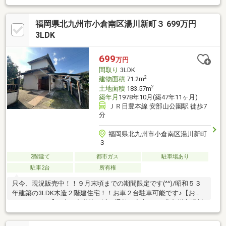
鏡洗面化粧台、リクシル製保温洗浄便座付きトイレ、大容量460L
エコキュート（追い焚きあり）【内部】間取変更、玄関ドア・玄
福岡県北九州市小倉南区湯川新町３ 699万円
関タイル、ミラー付シューズボックス、全室クロス、全室床フロ
アタイル、全室建具、ＬＥＤ照明器具全室、モニター付インター
3LDK
フォン、全室コンセント・スイッチ・ブレーカー、火災報知器
【その他】一部断熱材設置、シロアリ予防工事、基礎強化工事、
699
万円
建物耐震診断・補強工事、建物状況調査
間取り
3LDK
2
建物面積
71.2m
2
土地面積
183.57m
築年月
1978年10月(築47年11ヶ月)
ＪＲ日豊本線 安部山公園駅 徒歩7
分
福岡県北九州市小倉南区湯川新町
３
2階建て
都市ガス
駐車場あり
駐車2台
所有権
只今、現況販売中！！９月末頃までの期間限定です(^^)/昭和５３
年建築の3LDK木造２階建住宅！！お車２台駐車可能です♪【おす
すめポイント】■小・中学校が近く通学も安心♪ ・北九州市湯川
小学校・・・約900ｍ（徒歩12分） ・北九州市湯川中学
校・・・約800ｍ（徒歩10分）■LDK広々12帖■各居室収納付き即