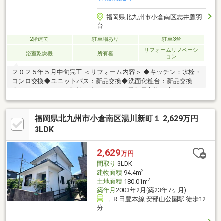
福岡県北九州市小倉南区志井鷹羽
台
2階建て
駐車場あり
駐車3台
リフォームリノベーシ
浴室乾燥機
所有権
ョン
２０２５年５月中旬完工 ＜リフォーム内容＞ ◆キッチン：水栓・
コンロ交換◆ユニットバス：新品交換◆洗面化粧台：新品交換、
床クッションフロア貼替え◆トイレ：便器新品交換、床クッショ
ンフロア貼替え
福岡県北九州市小倉南区湯川新町１ 2,629万円
3LDK
2,629
万円
間取り
3LDK
2
建物面積
94.4m
2
土地面積
180.01m
築年月
2003年2月(築23年7ヶ月)
ＪＲ日豊本線 安部山公園駅 徒歩12
分