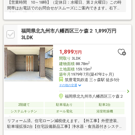
【営業時間 10～18時】（定休日：水曜日、第２火曜日）この時
間帯はお電話でのお問合せがスムーズにご案内できます。右下の
「電話で問い合わせ」ボタンをタッチ♪
福岡県北九州市八幡西区三ケ森２ 1,899万円
3LDK
1,899
万円
間取り
3LDK
2
建物面積
88.78m
2
土地面積
159.15m
築年月
1979年7月(築47年2ヶ月)
筑豊電気鉄道 三ヶ森駅 徒歩5分
その他の交通
福岡県北九州市八幡西区三ケ森２
2階建て
駐車場あり
駐車2台
システムキッチン
オール電化
浴室乾燥機
リフォーム済。住宅ローン減税使えます。【外工事】外壁塗装、
駐車場拡張2台【住宅設備新品工事】浄水器・食洗器付きシステム
キッチン、バス乾付きユニットバス（１坪サイズに拡張）、三面