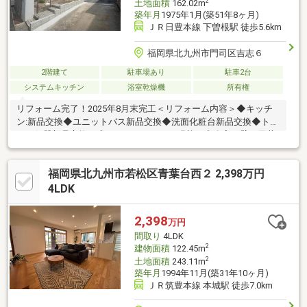
2
土地面積
162.02m
築年月
1975年1月(築51年8ヶ月)
ＪＲ日豊本線 下曽根駅 徒歩5.6km
福岡県北九州市門司区吉志６
2階建て
駐車場あり
駐車2台
システムキッチン
浴室乾燥機
所有権
リフォーム完了！2025年8月末完工＜リフォーム内容＞◆キッチ
ン:新品交換◆ユニットバス新品交換◆洗面化粧台新品交換◆トイ
レ：便器新品交換、床クッションフロア張替え◆全室：壁・天井
クロス貼り替え◆洋室：床フローリング上貼◆玄関ドア鍵交換◆
室内クリーニング◆外壁・屋根塗装◆駐車場増設工事◆白蟻防除
福岡県北九州市若松区青葉台西２ 2,398万円
工事
4LDK
2,398
万円
間取り
4LDK
2
建物面積
122.45m
2
土地面積
243.11m
築年月
1994年11月(築31年10ヶ月)
ＪＲ筑豊本線 本城駅 徒歩7.0km