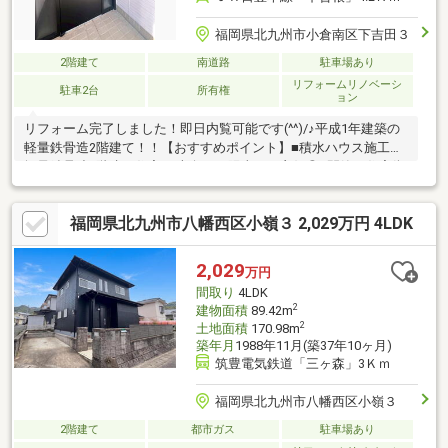
福岡県北九州市小倉南区下吉田３
2階建て
南道路
駐車場あり
リフォームリノベーシ
駐車2台
所有権
ョン
リフォーム完了しました！即日内覧可能です(^^)/♪平成1年建築の
軽量鉄骨造2階建て！！【おすすめポイント】■積水ハウス施工の
軽量鉄骨造2階建て住宅♪■南向きで陽当たり良好◎■閑静な住宅街
【リフォーム内容】■キッチン・UB・洗面化粧台・トイレ交換■天
井・壁クロス張替え■フローリング・CF上張り■外壁（破風・軒
福岡県北九州市八幡西区小嶺３ 2,029万円 4LDK
天・雨樋）塗装■物置解体■クリーニング■防蟻工事■スイッチ・コ
ンセント交換■シーリング交換■網戸張替■エコキュート交換物件
の詳細やマイホーム購入に関するご相談は、『小倉店』までお気
2,029
万円
軽にお問い合わせください♪
間取り
4LDK
2
建物面積
89.42m
2
土地面積
170.98m
築年月
1988年11月(築37年10ヶ月)
筑豊電気鉄道「三ヶ森」3Ｋｍ
福岡県北九州市八幡西区小嶺３
2階建て
都市ガス
駐車場あり