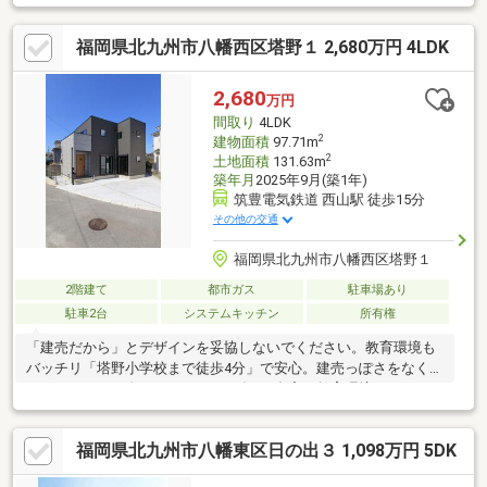
福岡県北九州市八幡西区塔野１ 2,680万円 4LDK
2,680
万円
間取り
4LDK
2
建物面積
97.71m
2
土地面積
131.63m
築年月
2025年9月(築1年)
筑豊電気鉄道 西山駅 徒歩15分
その他の交通
福岡県北九州市八幡西区塔野１
2階建て
都市ガス
駐車場あり
駐車2台
システムキッチン
所有権
「建売だから」とデザインを妥協しないでください。教育環境も
バッチリ「塔野小学校まで徒歩4分」で安心。建売っぽさをなくし
たグレージュ×ダークトーンのモダンな邸宅。教育環境もバッチリ
「塔野小学校まで徒歩4分」で安心。設計のこだわりも鬼丸ハウス
ならでは。キッチンからリビングが見渡せる設計で、家事をしな
福岡県北九州市八幡東区日の出３ 1,098万円 5DK
がらでもお子様の様子をしっかりチェックできます 。マンション
立地のようなスーパー・ドラッグストアの利便性も確保 。予算と