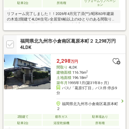
リフォームリノベーシ
駐車2台
所有権
ョン
リフォーム完了しました！！2026年4月完了済(^^)/昭和63年建築
の木造2階建て4LDK住宅♪全居室6帖以上のゆとりのある間取りで
す！！お車2台駐車可能♪【リフォーム内容】■キッチン交換■ユニ
ットバス交換■洗面化粧台交換■トイレ交換■玄関ドア交換■一部建
具交換・新設■天井・壁クロス張替え■フローリング上張り■屋根
福岡県北九州市小倉南区葛原本町２ 2,298万円
塗装■外壁塗装■網戸張替■物置撤去■クリーニング■スイッチ・コ
ンセントプレート交換■火災報知器設置即日内覧可能です(^^♪ご興
4LDK
味のある方は、是非お気軽にお問い合わせください！！
2,298
万円
間取り
4LDK
2
建物面積
116.76m
2
土地面積
196.18m
築年月
1995年1月(築31年8ヶ月)
バス/「葛原5丁目」バス停 停歩9
分
福岡県北九州市小倉南区葛原本町
２
2階建て
都市ガス
駐車場あり
駐車2台
浴室乾燥機
所有権