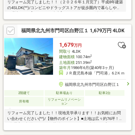
リフォーム完了しました！！（２０２６年１月完了）平成8年建築
の4SLDK(^^)/コンビニやドラッグストアが徒歩圏内で暮らしやす
い環境です♪【リフォーム内容】■キッチン・UB・洗面化粧台・ト
イレ交換■一部建具交換・新設■一部建具→壁新設■天井・壁クロ
ス張替え■フローリング上張り■CF上張り■防蟻工事■クリーニン
福岡県北九州市門司区白野江１ 1,679万円 4LDK
グ■スイッチ・コンセント交換■シーリング交換■屋根塗装■外壁塗
装■全網戸張替え現地見学受付中！！是非お気軽にお問い合わせ
ください(^^)/
1,679
万円
間取り
4LDK
2
建物面積
100.74m
2
土地面積
251.39m
築年月
1986年6月(築40年3ヶ月)
ＪＲ鹿児島本線「門司港」6.2Ｋｍ
福岡県北九州市門司区白野江１
2階建て
駐車場あり
駐車2台
リフォームリノベーシ
所有権
ョン
リフォーム完了しました！！現地見学承ります！！お気軽にお問
い合わせください(^^)/【物件のポイント】■土地は広々約76坪！！
■各居室に収納があるので片付けもラクラク♪■南向きの広いお
庭！■お車2台駐車可能♪【リフォーム内容】■キッチン交換■ユニ