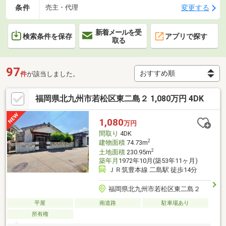
条件
変更する
売主・代理
新着メールを受
検索条件を保存
アプリで探す
取る
97
件
が該当しました。
福岡県北九州市若松区東二島２ 1,080万円 4DK
1,080
万円
間取り
4DK
2
建物面積
74.73m
2
土地面積
230.95m
築年月
1972年10月(築53年11ヶ月)
ＪＲ筑豊本線 二島駅 徒歩14分
福岡県北九州市若松区東二島２
平屋
南道路
駐車場あり
所有権