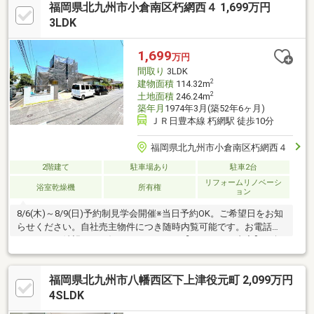
福岡県北九州市小倉南区朽網西４ 1,699万円
日内覧可能です！！マイホーム探しのご相談、不動産売却のご相
談は、「ケイアイエポックメイキング(株)」にお任せください。
3LDK
皆さまからのお問い合わせを心よりお待ちしております(^^)/
1,699
万円
間取り
3LDK
2
建物面積
114.32m
2
土地面積
246.24m
築年月
1974年3月(築52年6ヶ月)
ＪＲ日豊本線 朽網駅 徒歩10分
福岡県北九州市小倉南区朽網西４
2階建て
駐車場あり
駐車2台
リフォームリノベーシ
浴室乾燥機
所有権
ョン
8/6(木)～8/9(日)予約制見学会開催※当日予約OK。ご希望日をお知
らせください。自社売主物件につき随時内覧可能です。お電話か
メールでご希望日をお知らせください。【リフォーム内容】●耐
震補強工事●標準シロアリ防除工事●外構・外装駐車場拡張、外壁
塗装、庭木伐採●水回りシステムキッチン交換、ユニットバス交
福岡県北九州市八幡西区下上津役元町 2,099万円
換、トイレ交換、洗面化粧台交換●内装間取変更、室内ドア交
換、床材上張り、シューズボックス交換、クロス張替え●その他
4SLDK
設備給湯器交換、インターホン設置、火災警報器設置、照明器具