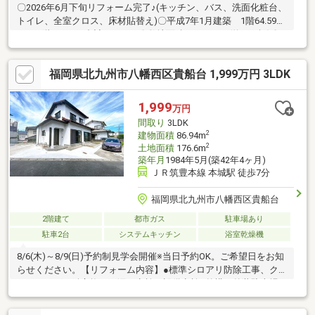
〇2026年6月下旬リフォーム完了♪(キッチン、バス、洗面化粧台、
トイレ、全室クロス、床材貼替え)〇平成7年1月建築 1階64.59
㎡ 2階52.17㎡ 合計116.76㎡〇敷地面積 196.18㎡(約59.3坪)〇
階段下や通路、各居室に収納がありお部屋をスッキリと利用でき
ます！〇1階のリビングは南西向きで日当たり良好です☆
福岡県北九州市八幡西区貴船台 1,999万円 3LDK
1,999
万円
間取り
3LDK
2
建物面積
86.94m
2
土地面積
176.6m
築年月
1984年5月(築42年4ヶ月)
ＪＲ筑豊本線 本城駅 徒歩7分
福岡県北九州市八幡西区貴船台
2階建て
都市ガス
駐車場あり
駐車2台
システムキッチン
浴室乾燥機
8/6(木)～8/9(日)予約制見学会開催※当日予約OK。ご希望日をお知
らせください。【リフォーム内容】●標準シロアリ防除工事、ク
リーニング、鍵交換、雨漏り点検、設備点検●外構・外装駐車場
拡張、外壁塗装、植栽剪定、庭木伐採●水回りシステムキッチン
交換●内装玄関扉交換、室内ドア（一部）交換【おすすめポイン