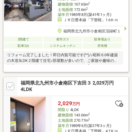
2
建物面積
107.65m
2
土地面積
172.6m
築年月
1985年8月(築41年1ヶ月)
ＪＲ日豊本線「下曽根」1.6Ｋｍ
福岡県北九州市小倉南区沼緑町１
2階建て
都市ガス
駐車場あり
駐車2台
システムキッチン
所有権
リフォーム完了しました！即日内覧可能です(^^)/♪昭和６0年建築
の木造5LDK２階建て住宅♪部屋数が多いので、ご家族や趣味のお
部屋を作りたい方などにもお勧めの物件です♪【おすすめポイン
ト】■沼中学校まで160ｍ（徒歩2分）なので登下校も安心♪■前面
６ｍ道路で駐車しやすい■ラ・ムー小倉沼店まで500ｍ（徒歩7
福岡県北九州市小倉南区下吉田３ 2,029万円
分）と便利な立地！マイホーム探しに関するお悩みや不動産売却
のご相談は私たちにお任せください！！
4LDK
2,029
万円
間取り
4LDK
2
建物面積
143.66m
2
土地面積
270.77m
築年月
1989年6月(築37年3ヶ月)
ＪＲ日豊本線「下曽根」4.2Ｋｍ