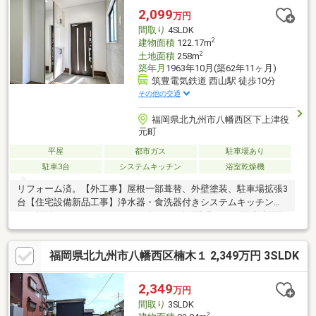
交換
2,099
万円
間取り
4SLDK
2
建物面積
122.17m
2
土地面積
258m
築年月
1963年10月(築62年11ヶ月)
筑豊電気鉄道 西山駅 徒歩10分
その他の交通
福岡県北九州市八幡西区下上津役
元町
平屋
都市ガス
駐車場あり
駐車3台
システムキッチン
浴室乾燥機
リフォーム済。【外工事】屋根一部葺替、外壁塗装、駐車場拡張3
台【住宅設備新品工事】浄水器・食洗器付きシステムキッチン、
バス乾付きユニットバス（１.25坪サイズに拡張）、三面鏡洗面化
粧台、リクシル製保温洗浄便座付きトイレ、都市ガス給湯器（追
い焚き・エコジョーズ）【内部】間取変更、玄関ドア・玄関タイ
福岡県北九州市八幡西区楠木１ 2,349万円 3SLDK
ル、ミラー付シューズボックス、全室クロス、全室床木製フロ
ア、全室建具、一部サッシ（二重サッシ）、ＬＥＤ照明器具全
室、モニター付インターフォン、全室コンセント・スイッチ・ブ
2,349
万円
レーカー、火災報知器【その他】一部断熱材設置、シロアリ予防
間取り
3SLDK
工事、基礎強化工事、建物耐震診断（補強不要）、建物状況調査
2