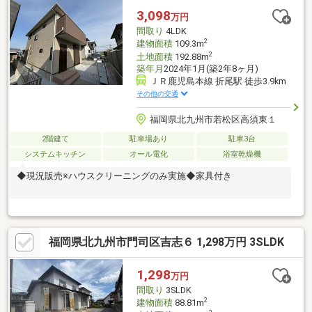
3,098
万円
間取り
4LDK
2
建物面積
109.3m
2
土地面積
192.88m
築年月
2024年1月(築2年8ヶ月)
ＪＲ鹿児島本線 折尾駅 徒歩3.9km
その他の交通
福岡県北九州市若松区高須東１
2階建て
駐車場あり
駐車3台
システムキッチン
オール電化
浴室乾燥機
◆現況販売※ハウスクリーニングのみ実施◆家具付き
福岡県北九州市門司区吉志６ 1,298万円 3SLDK
1,298
万円
間取り
3SLDK
2
建物面積
88.81m