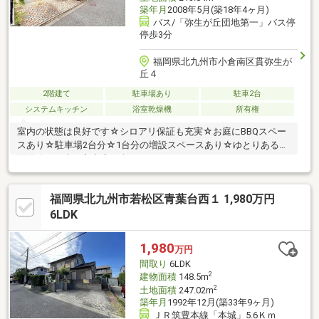
築年月
2008年5月(築18年4ヶ月)
バス/「弥生が丘団地第一」バス停
停歩3分
福岡県北九州市小倉南区貫弥生が
丘４
2階建て
駐車場あり
駐車2台
システムキッチン
浴室乾燥機
所有権
室内の状態は良好です☆シロアリ保証も充実☆お庭にBBQスペー
スあり☆駐車場2台分☆1台分の増設スペースあり☆ゆとりある前
面道路でお車の入出庫も楽々♪
福岡県北九州市若松区青葉台西１ 1,980万円
6LDK
1,980
万円
間取り
6LDK
2
建物面積
148.5m
2
土地面積
247.02m
築年月
1992年12月(築33年9ヶ月)
ＪＲ筑豊本線「本城」5.6Ｋｍ