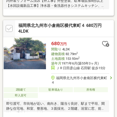
内外装リフォーム済み【外工事】外壁塗装、駐車場拡張8台以上
【水回設備新品工事】浄水器・食洗器付きシステムキッチン、バ
ス乾・追い炊き付きユニットバス（１坪サイズに拡張）、三面鏡
洗面化粧台、リクシル製保温洗浄便座付きトイレ、エコキュート
（追い焚き機能付き）【内部】間取変更、玄関ドア・玄関タイ
福岡県北九州市小倉南区横代東町４ 680万円
ル、ミラー付シューズボックス、全室クロス、全室床木製フロ
ア、全室建具、全居室サッシ（二重サッシ）、ＬＥＤ照明器具全
4LDK
室、モニター付インターフォン、全室コンセント・スイッチ・ブ
レーカー、火災報知器【その他】オール電化、シロアリ予防工
680
万円
事、断熱材新設、建物耐震診断・補強工事、建物状況調査、基礎
間取り
4LDK
強化工事
2
建物面積
82.79m
2
土地面積
153.93m
築年月
1971年6月(築55年3ヶ月)
ＪＲ日田彦山線 石田駅 徒歩15分
福岡県北九州市小倉南区横代東町
４
2階建て
駐車場あり
所有権
即入居可
即引渡可、市街地が近い、南向き、陽当り良好、駅まで平坦、閑
静な住宅地、和室、整形地、３面採光、２階建、浴室に窓、前面
棟無、通風良好、平坦地