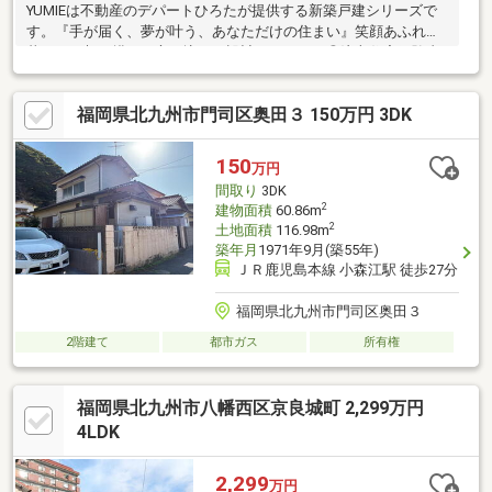
YUMIEは不動産のデパートひろたが提供する新築戸建シリーズで
す。『手が届く、夢が叶う、あなただけの住まい』笑顔あふれる
暮らしを想い描き、心を込めて設計しました。◎注文住宅経験者
が手掛けたオンリーワン企画・建売の枠を超え、１棟ごとに異な
るコンセプトで創った独自の邸宅・住む人の視点で配置した機能
福岡県北九州市門司区奥田３ 150万円 3DK
的な収納が、すっきりした毎日をサポート・家事効率を高める動
線設計で、家族との時間をより豊かに◎家族の健康と快適を支え
る先進スペック・ZEH水準の断熱性能により、夏涼しく冬温かい
150
万円
気密性を実現・家中の水が浄水される「全館浄水システム」を標
間取り
3DK
準採用
2
建物面積
60.86m
2
土地面積
116.98m
築年月
1971年9月(築55年)
ＪＲ鹿児島本線 小森江駅 徒歩27分
福岡県北九州市門司区奥田３
2階建て
都市ガス
所有権
福岡県北九州市八幡西区京良城町 2,299万円
4LDK
2,299
万円