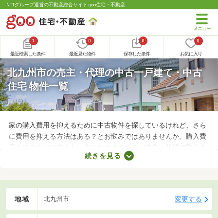
NTTグループ運営の不動産総合サイト goo住宅・不動産
1
0
0
0
最近検索した条件
最近見た物件
保存した条件
お気に入り
北九州市の売主・代理の中古一戸建て・中古
住宅 物件一覧
家の購入費用を抑えるために中古物件を探しているけれど、さら
に費用を抑える方法はある？とお悩みではありませんか。購入費
用をできるだけ抑えたい方におすすめなのが売主・代理で取引さ
続きを見る
れる物件です。不動産会社への仲介手数料が発生しないので、購
入費用を節約できますよ。ここでは、売主・代理で取引される中
古の一戸建て物件を紹介します。
地域
変更する
北九州市