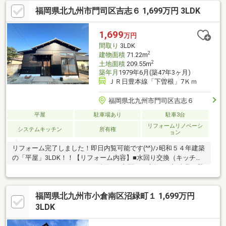
ットバス交換■洗面化粧台交換■玄関ドア交換■一部建具交換・新
福岡県北九州市門司区吉志６ 1,699万円 3LDK
設■天井・壁クロス張替え■フローリング上張り■CF上張り■外壁
塗装■破風・軒天・雨樋塗装■カーポート撤去・門柱撤去■網戸張
替■クリーニングお家探しや住宅ローンのご相談など、まずはお
1,699
万円
気軽にお問い合わせください（＾＾）♪お待ちしております！
間取り
3LDK
2
建物面積
71.22m
2
土地面積
209.55m
築年月
1979年6月(築47年3ヶ月)
ＪＲ日豊本線「下曽根」7Ｋｍ
福岡県北九州市門司区吉志６
平屋
駐車場あり
駐車3台
リフォームリノベーシ
システムキッチン
所有権
ョン
リフォーム完了しました！即日内覧可能です(^^)/♪昭和５４年建築
の「平屋」3LDK！！【リフォーム内容】■水回り交換（キッチ
ン・ユニットバス・トイレ・洗面）■玄関ドア交換■一部建具・壁
新設■和室→洋室変更■天井・壁クロス張替え■フローリング・CF
貼替■防蟻工事■クリーニング■スイッチ・コンセント交換■網戸張
福岡県北九州市小倉南区沼緑町１ 1,699万円
替■給湯器交換■火災報知器設置■外壁塗装■基礎塗装■木部塗装■
動産物撤去■門扉解体■耐震補強など即日内覧可能です！！是非お
3LDK
気軽にお問い合わせください(^^)/